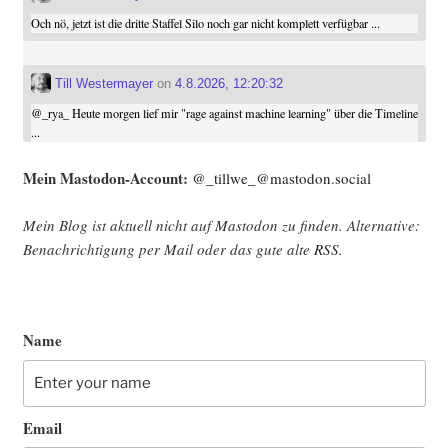
Och nö, jetzt ist die dritte Staffel Silo noch gar nicht komplett verfügbar ...
Till Westermayer
on
4.8.2026, 12:20:32
@
_rya_
Heute morgen lief mir "rage against machine learning" über die Timeline
...
Mein Mast­o­don-Account:
@_tillwe_@mastodon.social
Mein Blog ist aktu­ell nicht auf Mast­o­don zu fin­den. Alter­na­ti­ve:
Benach­rich­ti­gung per Mail oder das gute alte
RSS
.
Name
Email