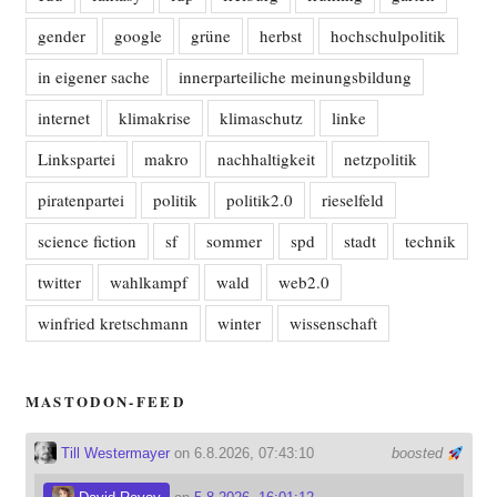
gender
google
grüne
herbst
hochschulpolitik
in eigener sache
innerparteiliche meinungsbildung
internet
klimakrise
klimaschutz
linke
Linkspartei
makro
nachhaltigkeit
netzpolitik
piratenpartei
politik
politik2.0
rieselfeld
science fiction
sf
sommer
spd
stadt
technik
twitter
wahlkampf
wald
web2.0
winfried kretschmann
winter
wissenschaft
MASTODON-FEED
Till Westermayer
on 6.8.2026, 07:43:10
boosted