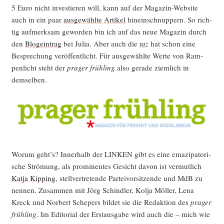
5 Euro nicht inves­tie­ren will, kann auf der Maga­zin-Web­site
auch in ein paar
aus­ge­wähl­te Arti­kel
hin­ein­schnup­pern. So rich­
tig auf­merk­sam gewor­den bin ich auf das neue Maga­zin durch
den
Blog­ein­trag
bei Julia. Aber auch die
taz
hat schon eine
Bespre­chung ver­öf­fent­licht. Für aus­ge­wähl­te Wer­te von Ram­
pen­licht steht der
pra­ger früh­ling
also gera­de ziem­lich in
demselben.
Wor­um geht’s? Inner­halb der LINKEN gibt es eine ema­zi­pa­to­ri­
sche Strö­mung, als pro­mi­nen­tes Gesicht davon ist ver­mut­lich
Kat­ja Kip­ping
, stell­ver­tre­ten­de Par­tei­vor­sit­zen­de und MdB zu
nen­nen. Zusam­men mit Jörg Schind­ler, Kol­ja Möl­ler, Lena
Kreck und Nor­bert Sche­pers bil­det sie die Redak­ti­on des
pra­ger
früh­ling
. Im Edi­to­ri­al der Erst­aus­ga­be wird auch die – mich wie