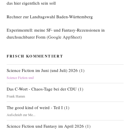
ein
das hier eigentlich sein soll
„pra­
Rechner zur Landtagswahl Baden-Württemberg
ger
früh­
Experimentell: meine SF- und Fantasy-Rezensionen in
ling“
durchsuchbarer Form
(Google AppSheet)
macht
noch
kei­
FRISCH KOMMENTIERT
nen
Som­
Science Fiction im Juni (und Juli) 2026
(
1
)
mer“
Science Fiction und
Das C-Wort - Chaos-Tage bei der CDU
(
1
)
Frank Hamm
The good kind of weird - Teil I
(
1
)
Aufschrieb zur Me...
Science Fiction und Fantasy im April 2026
(
1
)