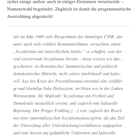
sicher eini­ge ande­re auch in eini­ges Erstau­nen ver­set­zen­de –
Namens­wahl begrün­det. Zugleich ist damit die pro­gram­ma­ti­sche
Aus­rich­tung abgesteckt:
Als im Jahr 1968 vie­le Bür­ge­rIn­nen der dama­li­gen CSSR, dar­
un­ter auch vie­le erklär­te Kom­mu­nis­tIn­nen, ver­such­ten, einen
„Sozia­lis­mus mit mensch­li­chem Ant­litz“ zu schaf­fen, war der
real exis­tie­ren­de Sozia­lis­mus bereits – heu­te wis­sen wir das –
geschei­tert: in öko­no­mi­scher, huma­nis­ti­scher und poli­tisch-
demo­kra­ti­scher Hin­sicht, nicht zuletzt intel­lek­tu­ell und kul­tu­
rell. Aus der Kri­se des Post­sta­li­nis­mus ent­stand eine viel­fäl­ti­
ge und leben­di­ge lin­ke Dis­kus­si­on; im Osten wie in der Lin­ken
West­eu­ro­pas. Ihr Maß­stab: Sozia­lis­mus mit Frei­heit und
Demo­kra­tie tat­säch­lich ver­eint, und zugleich eine kul­tu­rel­le
Befrei­ung. Der Pra­ger Früh­ling […] war zugleich der Bruch
mit einer pater­na­lis­ti­schen Sozia­lis­mus­kon­zep­ti­on, die das Ziel
der Umwer­fung aller Unter­drü­ckungs­ver­hält­nis­se auf­ge­ge­ben
und statt des­sen auf gedank­li­che Uni­for­men und kul­tu­rel­le