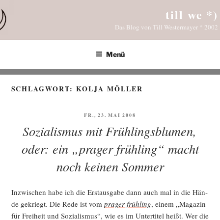
Zum
till we *)
Inhalt
Das Blog von Till Westermayer * 2002
springen
Menü
SCHLAGWORT:
KOLJA MÖLLER
VERÖFFENTLICHT
FR., 23. MAI 2008
AM
Sozialismus mit Frühlingsblumen,
oder: ein „prager frühling“ macht
noch keinen Sommer
Inzwi­schen habe ich die Erst­aus­ga­be dann auch mal in die Hän­
de gekriegt. Die Rede ist vom
pra­ger früh­ling
, einem „Maga­zin
für Frei­heit und Sozia­lis­mus“, wie es im Unter­ti­tel heißt. Wer die