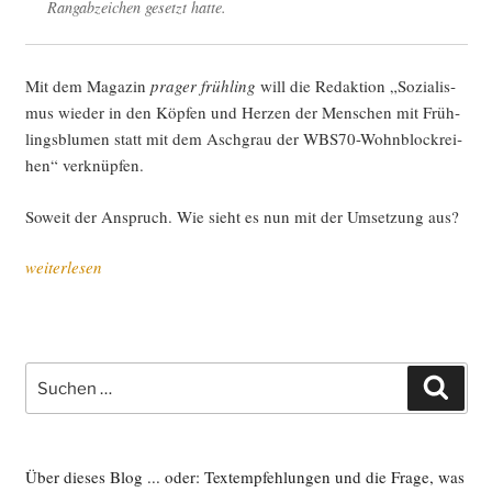
Rang­ab­zei­chen gesetzt hatte.
Mit dem Maga­zin
pra­ger früh­ling
will die Redak­ti­on „Sozia­lis­
mus wie­der in den Köp­fen und Her­zen der Men­schen mit Früh­
lings­blu­men statt mit dem Asch­grau der WBS70-Wohn­block­rei­
hen“ verknüpfen.
Soweit der Anspruch. Wie sieht es nun mit der Umset­zung aus?
„Sozia­
weiterlesen
lis­
mus
mit
Früh­
Suche
Such
lings­
nach:
blu­
men,
oder:
Über dieses Blog ... oder: Textempfehlungen und die Frage, was