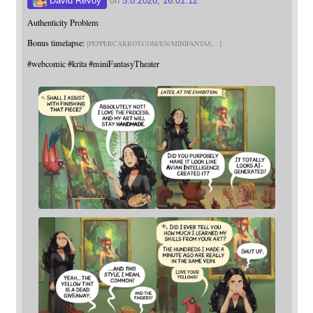
David Revoy
on
5.8.2026, 16:01:12
Authenticity Problem
Bonus timelapse:
PEPPERCARROT.COM/EN/MINIFANTAS
#
webcomic
#
krita
#
miniFantasyTheater