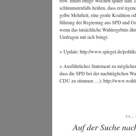
bzw. fin­det eini­ge Wochen spä­ter statt
schlimms­ten­falls hei­ßen, dass erst irge
gel­be Mehr­heit, eine gro­ße Koali­ti­on 
füh­rung der Regie­rung aus SPD und Gr
wenn das tat­säch­li­che Wahl­er­geb­nis äh
Umfra­gen mit sich bringt.
> Update: http://www.spiegel.de/politi
> Aus­führ­li­ches State­ment zu mög­li­che
dass die SPD bei der nach­träg­li­chen Wah
CDU zu stim­men …): http://www.wahl
VER
SA.,
AM
Auf der Suche na