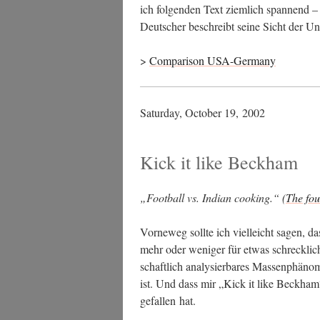
ich fol­gen­den Text ziem­lich span­nend –
Deut­scher beschreibt sei­ne Sicht der Un
>
Com­pa­ri­son USA-Germany
Satur­day, Octo­ber 19, 2002
Kick it like Beckham
„Foot­ball vs. Indi­an coo­king.“ (
The fou
Vor­ne­weg soll­te ich viel­leicht sagen, d
mehr oder weni­ger für etwas schreck­li­ches
schaft­lich ana­ly­sier­ba­res Mas­sen­phä­
ist. Und dass mir „Kick it like Beck­ham
gefal­len hat.