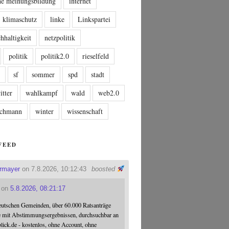
che meinungsbildung
internet
klimaschutz
linke
Linkspartei
hhaltigkeit
netzpolitik
politik
politik2.0
rieselfeld
n
sf
sommer
spd
stadt
itter
wahlkampf
wald
web2.0
tschmann
winter
wissenschaft
FEED
ermayer
on 7.8.2026, 10:12:43
boosted
on
5.8.2026, 08:21:17
eutschen Gemeinden, über 60.000 Ratsanträge
e mit Abstimmungsergebnissen, durchsuchbar an
blick.de - kostenlos, ohne Account, ohne