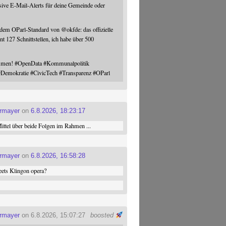
sive E-Mail-Alerts für deine Gemeinde oder
 dem OParl-Standard von
@
okfde
: das offizielle
nt 127 Schnittstellen, ich habe über 500
ommen!
#
OpenData
#
Kommunalpolitik
#
Demokratie
#
CivicTech
#
Transparenz
#
OParl
ermayer
on
6.8.2026, 18:23:17
ttel über beide Folgen im Rahmen ...
ermayer
on
6.8.2026, 16:58:28
ets Klingon opera?
ermayer
on 6.8.2026, 15:07:27
boosted