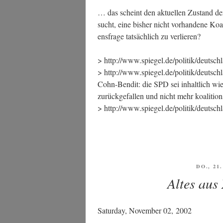
… das scheint den aktu­el­len Zustand de
sucht, eine bis­her nicht vor­han­de­ne Koal
ens­fra­ge tat­säch­lich zu verlieren?
> http://www.spiegel.de/politik/deutsc
> http://www.spiegel.de/politik/deuts
Cohn-Ben­dit: die SPD sei inhalt­lich wie
zurück­ge­fal­len und nicht mehr koalition
> http://www.spiegel.de/politik/deutsch
VERÖFF
DO., 21
AM
Altes aus
Satur­day, Novem­ber 02, 2002