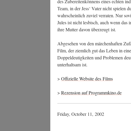
des Zube­rei­ten­kön­nens eines ech­ten in
Team, in der Jess‘ Vater nicht spie­len du
wahr­schein­lich zuviel ver­ra­ten. Nur so
Jules ist nicht les­bisch, auch wenn das i
ihre Mut­ter davon über­zeugt ist.
Abge­se­hen von den mär­chen­haf­ten Zufä
Film, der ziem­lich gut das Leben in einer
Dop­pel­deu­tig­kei­ten und Pro­ble­men deu
unter­halt­sam ist.
>
Offi­zi­el­le Web­site des Films
>
Rezen­si­on auf Programmkino.de
Fri­day, Octo­ber 11, 2002