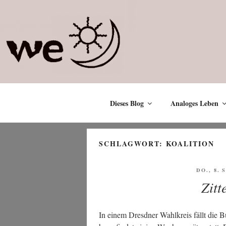
Zum
Inhalt
springen
Dieses Blog
Analoges Leben
SCHLAGWORT:
KOALITION
VERÖFF
DO., 8.
AM
Zitt
In einem Dresd­ner Wahl­kreis fällt die Bu