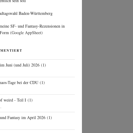
entlich sein soll
ndtagswahl Baden-Württemberg
 meine SF- und Fantasy-Rezensionen in
 Form
(Google AppSheet)
MMENTIERT
 im Juni (und Juli) 2026
(
1
)
d
haos-Tage bei der CDU
(
1
)
f weird - Teil I
(
1
)
..
 und Fantasy im April 2026
(
1
)