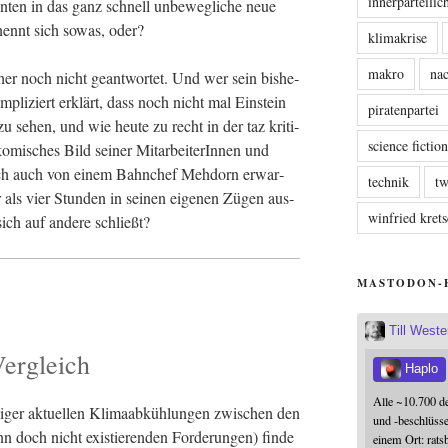
innerparteili
n­ten in das ganz schnell unbe­weg­li­che neue
n nennt sich sowas, oder?
klimakrise
makro
nac
her noch nicht geant­wor­tet. Und wer sein bis­he­
m­pli­ziert erklärt, dass noch nicht mal Ein­stein
piratenpartei
zu sehen, und wie heu­te zu recht in der taz kri­ti­
science fictio
mi­sches Bild sei­ner Mit­ar­bei­te­rIn­nen und
ch auch von einem Bahn­chef Meh­dorn erwar­
technik
tw
er als vier Stun­den in sei­nen eige­nen Zügen aus­
winfried kre
sich auf ande­re schließt?
MASTODON-
Till West
ergleich
Haplo
Alle ~10.700 d
er aktu­el­len Kli­ma­ab­küh­lun­gen zwi­schen den
und -beschlüss
n doch nicht exis­tie­ren­den For­de­run­gen) fin­de
einem Ort: rats