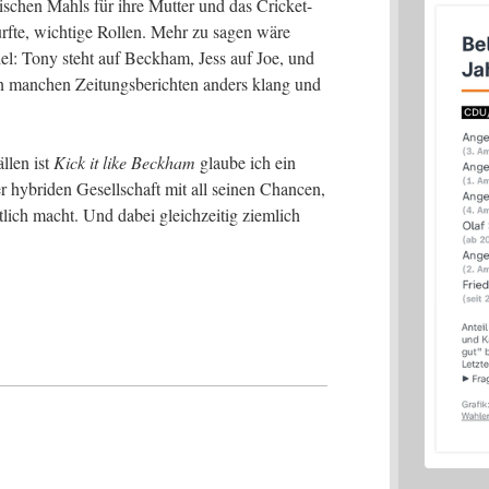
di­schen Mahls für ihre Mut­ter und das Cri­cket-
rf­te, wich­ti­ge Rol­len. Mehr zu sagen wäre
viel: Tony steht auf Beck­ham, Jess auf Joe, und
n man­chen Zei­tungs­be­rich­ten anders klang und
l­len ist
Kick it like Beck­ham
glau­be ich ein
 hybri­den Gesell­schaft mit all sei­nen Chan­cen,
t­lich macht. Und dabei gleich­zei­tig ziem­lich