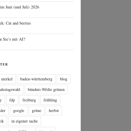
 im Juni (und Juli) 2026
ek: Cat and berries
n Sie’s mit AI?
TER
a merkel
baden-württemberg
blog
ndestagswahl
bündnis 90/die grünen
sy
fdp
freiburg
frühling
nder
google
grüne
herbst
tik
in eigener sache