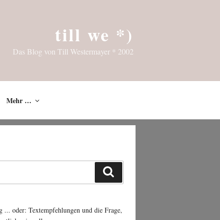
till we *)
Das Blog von Till Westermayer * 2002
Mehr …
Suchen
g ... oder: Textempfehlungen und die Frage,