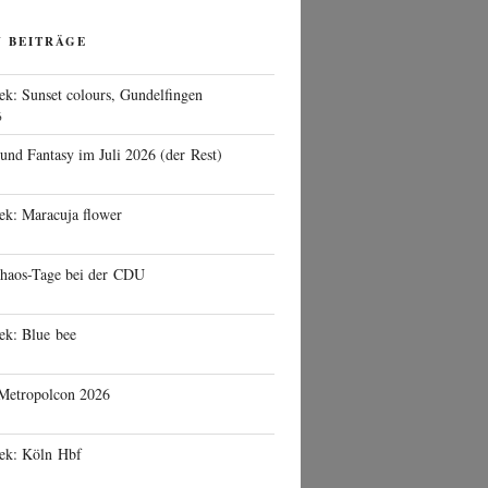
N BEITRÄGE
ek: Sunset colours, Gundelfingen
6
 und Fantasy im Juli 2026 (der Rest)
ek: Maracuja flower
haos-Tage bei der CDU
ek: Blue bee
 Metropolcon 2026
eek: Köln Hbf