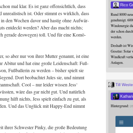
Rico G
schon mal klar. Es ist ganz offen­sicht­lich, dass
unrea­lis­tisch ist. Oder stimmt es wirk­lich, dass
Rund 8000 neue
ing in den Wochen davor und has­tig ohne Auf­wär­
genehmigt. 600
Windenergie die
outs ent­deckt wer­den? Aber das macht nichts;
der schon durc
auch gera­de des­we­gen) toll. Und für eine Komö­
werden.
Deshalb ist Win
Gesetze: Solar 
der, so aber nur von ihrer Mut­ter genannt, ist eine
Windkraft verli
ihr Abitur und hat eine gro­ße Lei­den­schaft: Fuß­
Anlagen.
von, Fuß­bal­le­rin zu wer­den – bis­her spielt sie
Gegend. Dort beob­ach­tet Jules sie, und nimmt
mann­schaft. Cool – nur lei­der wis­sen Jess‘
Till West
ss­ten, wäre das gar nicht gut. Und natür­lich
Kathari
ng hilft nichts, Jess spielt ein­fach zu gut, als
wür­den. Und das Unglück mit Hap­py-End nimmt
Hintergrund:
Z
t ihrer Schwes­ter Pin­ky, die gro­ße Bedeu­tung