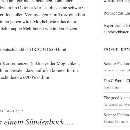
. Das kann gar nichts bedeu­ten, kann aber
was das hier eig
nd­wann im Okto­ber klar ist, ob es eine schwarz-
Rechner zur La
oder doch allen Vor­aus­sa­gen zum Trotz eine Fort­
ü­nen geben wird. Mög­lich wäre das dann,
Experimentell:
n­lich knap­pe Mehr­hei­ten wie in den letz­ten
durchsuchbarer
k/deutschland/0,1518,373716,00.html
FRISCH KO
n Kon­se­quen­zen (inklu­si­ve der Mög­lich­keit,
Science Fiction
l in Dres­den dazu auf­ru­fen könn­te, für die
Science Fiction un
recht.de/news/2005/24.htm
Das C-Wort - C
Frank Hamm
The good kind o
Aufschrieb zur Me.
ÖFFENTLICHT
 28. MAI 2005
Science Fiction
ch einem Sündenbock …
Science Fiction im