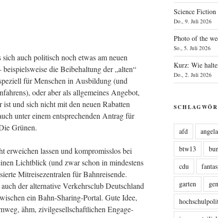
Science Fiction
Do., 9. Juli 2026
Photo of the we
So., 5. Juli 2026
 sich auch poli­tisch noch etwas am neu­en
Kurz: Wie halte
bei­spiels­wei­se die Bei­be­hal­tung der „alten“
Do., 2. Juli 2026
e­zi­ell für Men­schen in Aus­bil­dung (und
n­fah­rens), oder aber als all­ge­mei­nes Ange­bot,
 ist und sich nicht mit den neu­en Rabat­ten
SCHLAGWÖR
h auch unter einem ent­spre­chen­den Antrag für
0/Die Grünen.
afd
angel
btw13
bu
cht erwei­chen las­sen und kom­pro­miss­los bei
einen Licht­blick (und zwar schon in min­des­tens
cdu
fanta
ier­te Mit­rei­se­zen­tra­len für Bahn­rei­sen­de.
garten
ge
 auch der alter­na­ti­ve Ver­kehrs­club Deutsch­land
i­schen ein Bahn-Sha­ring-Por­tal. Gute Idee,
hochschulpoli
weg, ähm, zivil­ge­sell­schaft­li­chen Enga­ge­