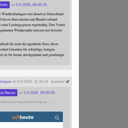
rimm
on
6.8.2026, 08:46:25
 Windkraftanlagen sind aktuell in Deutschland
0 davon überschreiten laut Bundesverband
 neue Leistungsgrenze regelmäßig. Drei Viertel
hgeplanten Windprojekte müssen neu bewertet
dkraft für mich die eigentliche Story dieser
verliert Garantien für zukünftige Anlagen.
ert sie für bereits durchgeplante und genehmigte
ermayer
on 6.8.2026, 11:34:14
boosted
na Nocun
on
5.8.2026, 08:05:09
DFHEUTE.DE/POLITIK/DEUTSCHLAN