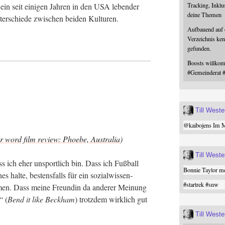
Tracking, Inklu
 ein seit eini­gen Jah­ren in den USA leben­der
deine Themen
ter­schie­de zwi­schen bei­den Kulturen.
Aufbauend auf
Verzeichnis ken
gefunden.
Boosts willk
#
Gemeinderat
Till West
@
kaibojens
Im Mi
r word film review: Phoe­be, Aus­tra­lia
)
Till West
ass ich eher unsport­lich bin. Dass ich Fuß­ball
Bonnie Taylor me
 hal­te, besten­sfalls für ein sozi­al­wis­sen­
#
startrek
#
snw
no­men. Dass mei­ne Freun­din da ande­rer Mei­nung
“ (
Bend it like Beck­ham
) trotz­dem wirk­lich gut
Till West