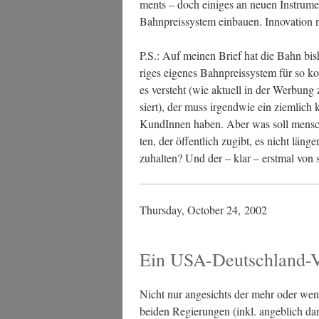
ments – doch eini­ges an neu­en Instru­me
Bahn­preis­sys­tem ein­bau­en. Inno­va­ti­o
P.S.: Auf mei­nen Brief hat die Bahn bis­
ri­ges eige­nes Bahn­preis­sys­tem für so ko
es ver­steht (wie aktu­ell in der Wer­bung 
siert), der muss irgend­wie ein ziem­lich ko
Kun­dIn­nen haben. Aber was soll mens
ten, der öffent­lich zugibt, es nicht län­g
zu­hal­ten? Und der – klar – erst­mal von 
Thurs­day, Octo­ber 24, 2002
Ein USA-Deutschland-V
Nicht nur ange­sichts der mehr oder weni­g
bei­den Regie­run­gen (inkl. angeb­lich dan