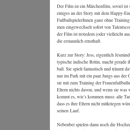
Der Film ist ein Mär­chen­film, soviel ist 
eini­ges an der Sto­ry mit dem Hap­py-End 
Fuß­ball­spie­le­rIn­nen ganz ohne Trai­n
men ein­ge­wech­selt sofort von Talent­sc
der Film ist trotz­dem (oder viel­leicht 
die erstaun­lich ernsthaft.
Kurz zur Sto­ry: Jess, eigent­lich Jes­min­
typi­sche indi­sche Bri­tin, macht gera­de 
ball. Sie spielt fan­tas­tisch und träumt da
nur im Park mit ein paar Jungs aus der 
sie mit zum Trai­ning der Frau­en­fuß­ball­
Eltern nichts davon, und wenn sie was wü
kommt es, wie’s kom­men muss: alle Tar­nu
dass es ihre Eltern nicht mit­krie­gen 
sei­nen Lauf.
Neben­bei spie­len dann noch die Hoch­zei