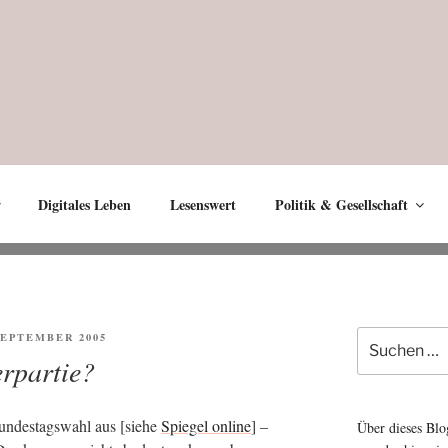
Digitales Leben
Lesenswert
Politik & Gesellschaft
Suche
ENTLICHT
 SEPTEMBER 2005
nach:
erpartie?
n­des­tags­wahl aus [sie­he
Spie­gel online
] –
Über dieses Blo