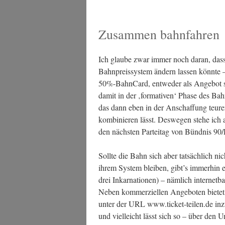
Zusammen bahnfahren
Ich glau­be zwar immer noch dar­an, dass
Bahn­preis­sys­tem ändern las­sen könn­te – 
50%-BahnCard, ent­we­der als Ange­bot sp
damit in der ‚for­ma­ti­ven‘ Pha­se des Bah
das dann eben in der Anschaf­fung teu­rer
kom­bi­nie­ren lässt. Des­we­gen ste­he ic
den nächs­ten Par­tei­tag von Bünd­nis 9
Soll­te die Bahn sich aber tat­säch­lich ni
ihrem Sys­tem blei­ben, gibt’s immer­hin 
drei Inkar­na­tio­nen) – näm­lich inter­net­ba­s
Neben kom­mer­zi­el­len Ange­bo­ten bie­tet
unter der URL www.ticket-teilen.de inzw
und viel­leicht lässt sich so – über den Um