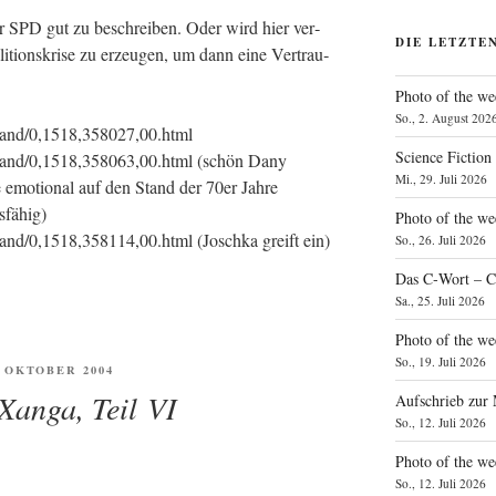
r SPD gut zu beschrei­ben. Oder wird hier ver­
DIE LETZTE
i­ti­ons­kri­se zu erzeu­gen, um dann eine Ver­trau­
Photo of the we
So., 2. August 202
hland/0,1518,358027,00.html
Science Fiction
chland/0,1518,358063,00.html (schön Dany
Mi., 29. Juli 2026
 emo­tio­nal auf den Stand der 70er Jah­re
sfähig)
Photo of the we
land/0,1518,358114,00.html (Josch­ka greift ein)
So., 26. Juli 2026
Das C‑Wort – C
Sa., 25. Juli 2026
Photo of the we
So., 19. Juli 2026
ENTLICHT
. OKTOBER 2004
 Xanga, Teil VI
Aufschrieb zur
So., 12. Juli 2026
Photo of the w
So., 12. Juli 2026