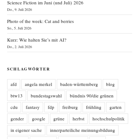
Science Fiction im Juni (und Juli) 2026
Do., 9. Juli 2026
Photo of the week: Cat and berries
So., 5. Juli 2026
Kurz: Wie halten Sie’s mit AI?
Do., 2. Juli 2026
SCHLAGWÖRTER
afd
angela merkel
baden-württemberg
blog
btw13
bundestagswahl
bündnis 90/die grünen
cdu
fantasy
fdp
freiburg
frühling
garten
gender
google
grüne
herbst
hochschulpolitik
in eigener sache
innerparteiliche meinungsbildung