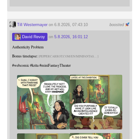
Till Westermayer
on 6.8.2026, 07:43:10
boosted
David Revoy
on
5.8.2026, 16:01:12
Authenticity Problem
Bonus timelapse:
PEPPERCARROT.COM/EN/MINIFANTAS
#
webcomic
#
krita
#
miniFantasyTheater