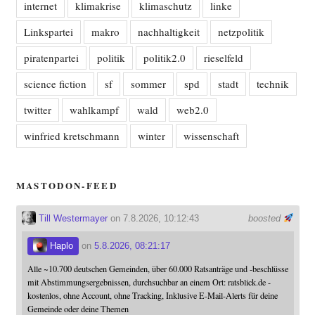
internet
klimakrise
klimaschutz
linke
Linkspartei
makro
nachhaltigkeit
netzpolitik
piratenpartei
politik
politik2.0
rieselfeld
science fiction
sf
sommer
spd
stadt
technik
twitter
wahlkampf
wald
web2.0
winfried kretschmann
winter
wissenschaft
MASTODON-FEED
Till Westermayer
on 7.8.2026, 10:12:43
boosted
Haplo
on
5.8.2026, 08:21:17
Alle ~10.700 deutschen Gemeinden, über 60.000 Ratsanträge und -beschlüsse
mit Abstimmungsergebnissen, durchsuchbar an einem Ort: ratsblick.de -
kostenlos, ohne Account, ohne Tracking, Inklusive E-Mail-Alerts für deine
Gemeinde oder deine Themen