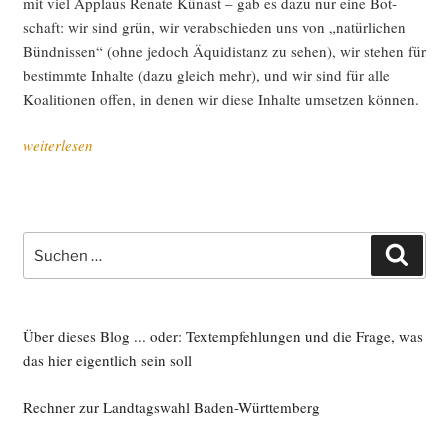
mit viel Applaus Rena­te Kün­ast – gab es dazu nur eine Bot­
schaft: wir sind grün, wir ver­ab­schie­den uns von „natür­li­chen
Bünd­nis­sen“ (ohne jedoch Äqui­di­stanz zu sehen), wir ste­hen für
bestimm­te Inhal­te (dazu gleich mehr), und wir sind für alle
Koali­tio­nen offen, in denen wir die­se Inhal­te umset­zen können.
„Ein
weiterlesen
Grün
ist
ein
Grün
Suche
Such
ist
nach:
…
live
vom
Über dieses Blog ... oder: Textempfehlungen und die Frage, was
Län­
das hier eigentlich sein soll
der­
Rechner zur Landtagswahl Baden-Württemberg
rat
(Update