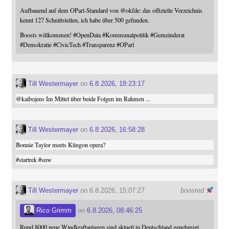
Aufbauend auf dem OParl-Standard von
@
okfde
: das offizielle Verzeichnis
kennt 127 Schnittstellen, ich habe über 500 gefunden.
Boosts willkommen!
#
OpenData
#
Kommunalpolitik
#
Gemeinderat
#
Demokratie
#
CivicTech
#
Transparenz
#
OParl
Till Westermayer
on
6.8.2026, 18:23:17
@
kaibojens
Im Mittel über beide Folgen im Rahmen ...
Till Westermayer
on
6.8.2026, 16:58:28
Bonnie Taylor meets Klingon opera?
#
startrek
#
snw
Till Westermayer
on 6.8.2026, 15:07:27
boosted
Rico Grimm
on
6.8.2026, 08:46:25
Rund 8000 neue Windkraftanlagen sind aktuell in Deutschland genehmigt.