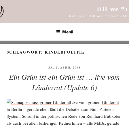
Zum
till we *)
Inhalt
Das Blog von Till Westermayer * 2002
springen
Menü
SCHLAGWORT:
KINDERPOLITIK
VERÖFFENTLICHT
SA., 5. APRIL 2008
AM
Ein Grün ist ein Grün ist … live vom
Länderrat (Update 6)
Live vom grü­nen
Län­der­rat
in Ber­lin – gera­de eben läuft die Debat­te zum Fünf-Par­tei­en-
Sys­tem. Sowohl in der poli­ti­schen Rede von Rein­hard Büti­ko­fer
als auch bei allen bis­he­ri­gen Red­ne­rIn­nen – alle MdBs, gera­de