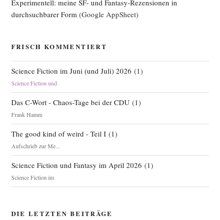
Experimentell: meine SF- und Fantasy-Rezensionen in
6)“
durchsuchbarer Form
(Google AppSheet)
FRISCH KOMMENTIERT
Science Fiction im Juni (und Juli) 2026
(
1
)
Science Fiction und
Das C-Wort - Chaos-Tage bei der CDU
(
1
)
Frank Hamm
The good kind of weird - Teil I
(
1
)
Aufschrieb zur Me...
Science Fiction und Fantasy im April 2026
(
1
)
Science Fiction im
DIE LETZTEN BEITRÄGE