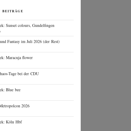
N BEITRÄGE
ek: Sunset colours, Gundelfingen
6
 und Fantasy im Juli 2026 (der Rest)
ek: Maracuja flower
haos-Tage bei der CDU
ek: Blue bee
 Metropolcon 2026
eek: Köln Hbf