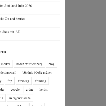
 im Juni (und Juli) 2026
ek: Cat and berries
n Sie’s mit AI?
TER
a merkel
baden-württemberg
blog
ndestagswahl
bündnis 90/die grünen
sy
fdp
freiburg
frühling
nder
google
grüne
herbst
tik
in eigener sache