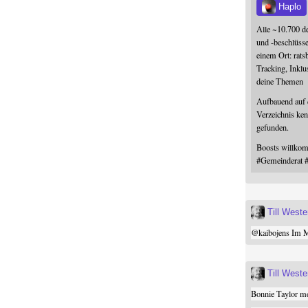
Haplo
Alle ~10.700 d
und -beschlüss
einem Ort: rats
Tracking, Inklu
deine Themen
Aufbauend auf
Verzeichnis ken
gefunden.
Boosts willk
#
Gemeinderat
Till West
@
kaibojens
Im Mi
Till West
Bonnie Taylor me