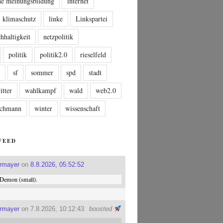
che meinungsbildung
internet
klimaschutz
linke
Linkspartei
hhaltigkeit
netzpolitik
politik
politik2.0
rieselfeld
n
sf
sommer
spd
stadt
itter
wahlkampf
wald
web2.0
tschmann
winter
wissenschaft
FEED
ermayer
on
8.8.2026, 05:52:52
Demon (small).
ermayer
on 7.8.2026, 10:12:43
boosted