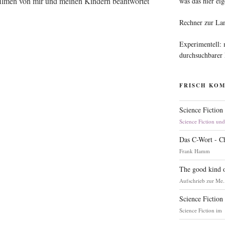
­fil­men von mir und mei­nen Kin­dern beant­wor­tet
was das hier eig
Rechner zur La
Experimentell:
durchsuchbarer
FRISCH KO
Science Fiction
Science Fiction un
Das C-Wort - C
Frank Hamm
The good kind o
Aufschrieb zur Me.
Science Fiction
Science Fiction im