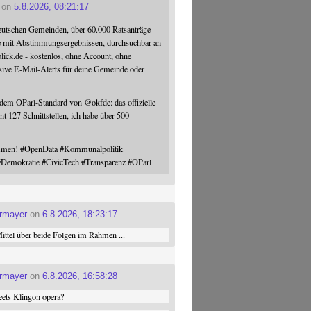
on
5.8.2026, 08:21:17
eutschen Gemeinden, über 60.000 Ratsanträge
e mit Abstimmungsergebnissen, durchsuchbar an
blick.de - kostenlos, ohne Account, ohne
sive E-Mail-Alerts für deine Gemeinde oder
 dem OParl-Standard von
@
okfde
: das offizielle
nt 127 Schnittstellen, ich habe über 500
ommen!
#
OpenData
#
Kommunalpolitik
#
Demokratie
#
CivicTech
#
Transparenz
#
OParl
ermayer
on
6.8.2026, 18:23:17
ttel über beide Folgen im Rahmen ...
ermayer
on
6.8.2026, 16:58:28
ets Klingon opera?