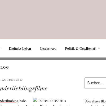
Digitales Leben
Lesenswert
Politik & Gesellschaft
BLOG
Suche
FENTLICHT
9. AUGUST 2013
nach:
derlieblingsfilme
­der­film­blog
habe
Über dieses Blo