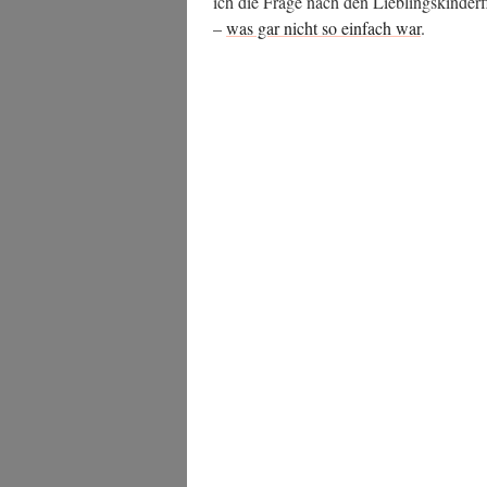
ich die Fra­ge nach den Lieb­lings­kin­der
–
was gar nicht so ein­fach war
.