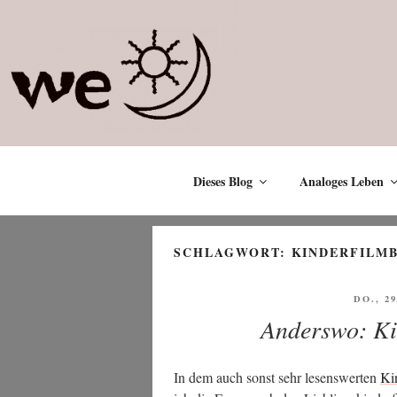
Zum
Inhalt
springen
Dieses Blog
Analoges Leben
SCHLAGWORT:
KINDERFILM
VERÖF
DO., 2
AM
Anderswo: Kin
In dem auch sonst sehr lesens­wer­ten
Kin