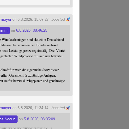
ermayer
on 6.8.2026, 15:07:27
boosted
rimm
on
6.8.2026, 08:46:25
 Windkraftanlagen sind aktuell in Deutschland
0 davon überschreiten laut Bundesverband
 neue Leistungsgrenze regelmäßig. Drei Viertel
hgeplanten Windprojekte müssen neu bewertet
dkraft für mich die eigentliche Story dieser
verliert Garantien für zukünftige Anlagen.
ert sie für bereits durchgeplante und genehmigte
ermayer
on 6.8.2026, 11:34:14
boosted
na Nocun
on
5.8.2026, 08:05:09
DFHEUTE.DE/POLITIK/DEUTSCHLAN