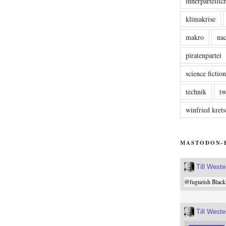
innerparteili
klimakrise
makro
nac
piratenpartei
science fictio
technik
tw
winfried kre
MASTODON-
Till West
@
fugueish
Black
Till West