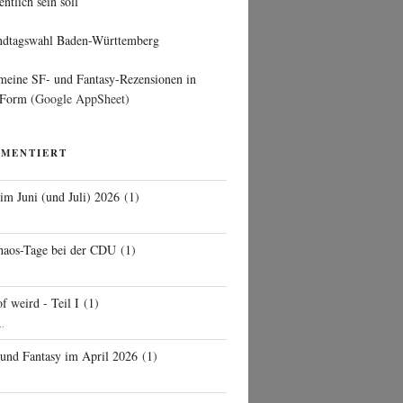
entlich sein soll
ndtagswahl Baden-Württemberg
 meine SF- und Fantasy-Rezensionen in
 Form
(Google AppSheet)
MMENTIERT
 im Juni (und Juli) 2026
(
1
)
d
haos-Tage bei der CDU
(
1
)
f weird - Teil I
(
1
)
..
 und Fantasy im April 2026
(
1
)