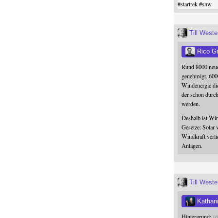
#
startrek
#
snw
Till West
Rico G
Rund 8000 neue
genehmigt. 600
Windenergie die
der schon durc
werden.
Deshalb ist Win
Gesetze: Solar 
Windkraft verli
Anlagen.
Till West
Kathari
Hintergrund:
Z