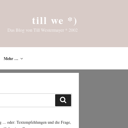
till we *)
Das Blog von Till Westermayer * 2002
Mehr …
Suchen
g ... oder: Textempfehlungen und die Frage,