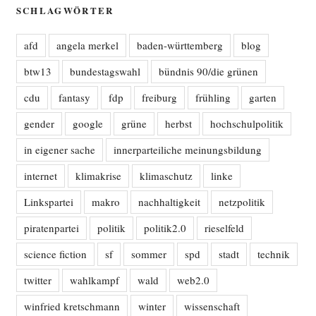
SCHLAGWÖRTER
afd
angela merkel
baden-württemberg
blog
btw13
bundestagswahl
bündnis 90/die grünen
cdu
fantasy
fdp
freiburg
frühling
garten
gender
google
grüne
herbst
hochschulpolitik
in eigener sache
innerparteiliche meinungsbildung
internet
klimakrise
klimaschutz
linke
Linkspartei
makro
nachhaltigkeit
netzpolitik
piratenpartei
politik
politik2.0
rieselfeld
science fiction
sf
sommer
spd
stadt
technik
twitter
wahlkampf
wald
web2.0
winfried kretschmann
winter
wissenschaft