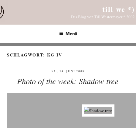
Zum
till we *)
Inhalt
Das Blog von Till Westermayer * 2002
springen
Menü
SCHLAGWORT:
KG IV
VERÖFFENTLICHT
SA., 14. JUNI 2008
AM
Photo of the week: Shadow tree