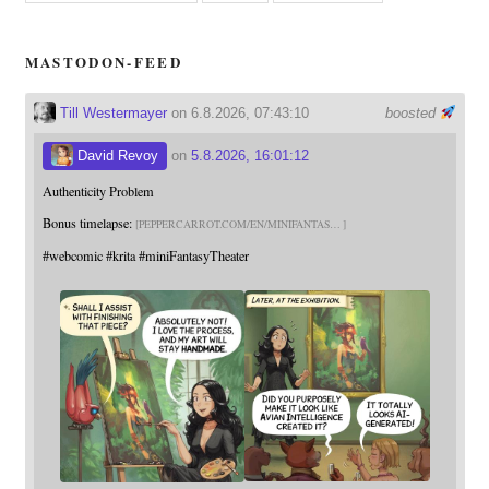
MASTODON-FEED
Till Westermayer
on 6.8.2026, 07:43:10
boosted
David Revoy
on
5.8.2026, 16:01:12
Authenticity Problem
Bonus timelapse:
PEPPERCARROT.COM/EN/MINIFANTAS
#
webcomic
#
krita
#
miniFantasyTheater