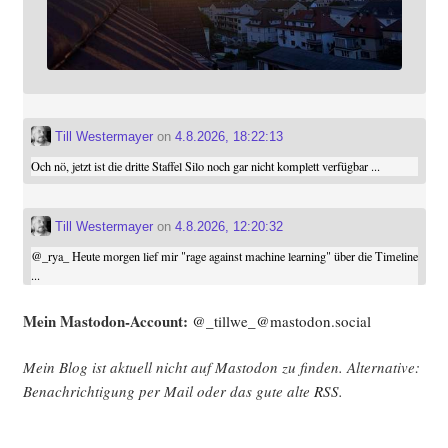
Till Westermayer
on
4.8.2026, 18:22:13
Och nö, jetzt ist die dritte Staffel Silo noch gar nicht komplett verfügbar ...
Till Westermayer
on
4.8.2026, 12:20:32
@
_rya_
Heute morgen lief mir "rage against machine learning" über die Timeline
...
Mein Mast­o­don-Account:
@_tillwe_@mastodon.social
Mein Blog ist aktu­ell nicht auf Mast­o­don zu fin­den. Alter­na­ti­ve:
Benach­rich­ti­gung per Mail oder das gute alte
RSS
.