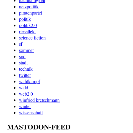
nachhaltigkeit
netzpolitik
piratenpartei
politik
politik2.0
rieselfeld
science fiction
sf
sommer
spd
stadt
technik
twitter
wahlkampf
wald
web2.0
winfried kretschmann
winter
wissenschaft
MASTODON-FEED