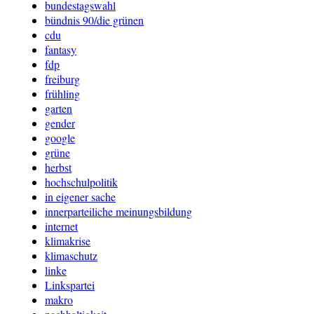
bundestagswahl
bündnis 90/die grünen
cdu
fantasy
fdp
freiburg
frühling
garten
gender
google
grüne
herbst
hochschulpolitik
in eigener sache
innerparteiliche meinungsbildung
internet
klimakrise
klimaschutz
linke
Linkspartei
makro