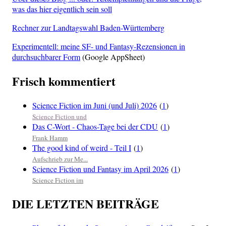
was das hier eigentlich sein soll
Rechner zur Landtagswahl Baden-Württemberg
Experimentell: meine SF- und Fantasy-Rezensionen in
durchsuchbarer Form
(Google AppSheet)
Frisch kommentiert
Science Fiction im Juni (und Juli) 2026
(
1
)
Science Fiction und
Das C-Wort - Chaos-Tage bei der CDU
(
1
)
Frank Hamm
The good kind of weird - Teil I
(
1
)
Aufschrieb zur Me...
Science Fiction und Fantasy im April 2026
(
1
)
Science Fiction im
DIE LETZTEN BEITRÄGE