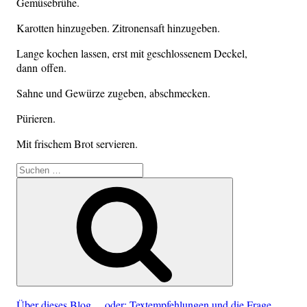
Gemüsebrühe.
Karot­ten hin­zu­ge­ben. Zitro­nen­saft hinzugeben.
Lan­ge kochen las­sen, erst mit geschlos­se­nem Deckel,
dann offen.
Sah­ne und Gewür­ze zuge­ben, abschmecken.
Pürie­ren.
Mit fri­schem Brot servieren.
Suche
nach:
Suchen
Über dieses Blog ... oder: Textempfehlungen und die Frage,