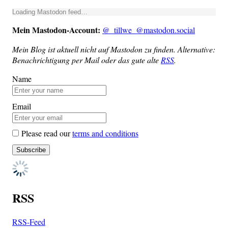
Loa­ding Mast­o­don feed…
Mein Mast­o­don-Account:
@_tillwe_@mastodon.social
Mein Blog ist aktu­ell nicht auf Mast­o­don zu fin­den. Alter­na­ti­ve:
Benach­rich­ti­gung per Mail oder das gute alte
RSS
.
Name
Email
Please read our
terms and conditions
RSS
RSS-Feed