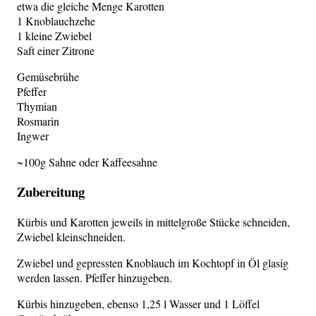
etwa die glei­che Men­ge Karotten
1 Knoblauchzehe
1 klei­ne Zwiebel
Saft einer Zitrone
Gemü­se­brü­he
Pfeffer
Thymian
Rosmarin
Ingwer
~100g Sah­ne oder Kaffeesahne
Zubereitung
Kür­bis und Karot­ten jeweils in mit­tel­gro­ße Stü­cke schnei­den,
Zwie­bel kleinschneiden.
Zwie­bel und gepress­ten Knob­lauch im Koch­topf in Öl gla­sig
wer­den las­sen. Pfef­fer hinzugeben.
Kür­bis hin­zu­ge­ben, eben­so 1,25 l Was­ser und 1 Löf­fel