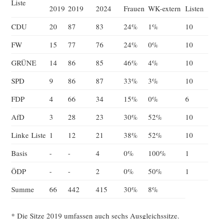
Lis­te
2019
2019
2024
Frau­en
WK-extern
Lis­ten
CDU
20
87
83
24%
1%
10
FW
15
77
76
24%
0%
10
GRÜNE
14
86
85
46%
4%
10
SPD
9
86
87
33%
3%
10
FDP
4
66
34
15%
0%
6
AfD
3
28
23
30%
52%
10
Lin­ke Liste
1
12
21
38%
52%
10
Basis
-
-
4
0%
100%
1
ÖDP
-
-
2
0%
50%
1
Sum­me
66
442
415
30%
8%
* Die Sit­ze 2019 umfas­sen auch sechs Ausgleichssitze.