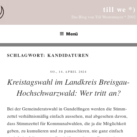
Zum
till we *)
Inhalt
Das Blog von Till Westermayer * 2002
springen
Menü
SCHLAGWORT:
KANDIDATUREN
VERÖFFENTLICHT
SO., 14. APRIL 2024
AM
Kreistagswahl im Landkreis Breisgau-
Hochschwarzwald: Wer tritt an?
Bei der Gemein­de­rats­wahl in Gun­del­fin­gen wer­den die Stimm­
zet­tel ver­hält­nis­mä­ßig ein­fach aus­se­hen, mal abge­se­hen davon,
dass Stimm­zet­tel für Kom­mu­nal­wah­len, die ja die Mög­lich­keit
geben, zu kumu­lie­ren und zu pana­schie­ren, nie ganz ein­fach