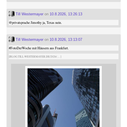
Till Westermayer
on
10.8.2026, 13:26:13
@
privatsprache
Jimothy ja, Texas nein.
Till Westermayer
on
10.8.2026, 13:13:07
#
FotoDerWoche
mit Häusern aus Frankfurt.
BLOG.TILL-WESTERMAYER.DE/2026/