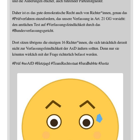
und die Äußerungen etlicher, auch führender Parteimitglieder.
Daher ist es das gute demokratische Recht auch von Richter*innen, genau das
#
Prüfverfahren
einzufordern, das unsere Verfassung in Art. 21 GG vorsieht:
den amtlichen Test auf
#
Verfassungsfeindlichkeit
durch das
#
Bundesverfassungsgericht
.
Dort sitzen übrigens die einzigen 16 Richter*innen, die sich tatsächlich derzeit
nicht zur Verfassungsfeindlichkeit der AxD äußern sollten. Denn nur sie
könnten wirklich mit der Frage richterlich befasst werden.
#
Prüf
#
noAfD
#
Hetzjagd
#
TeamRechtsstaat
#
JuraBubble
#
Justiz