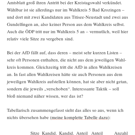
Amts­blatt groß ihren Antritt bei der Kreis­tags­wahl ver­kün­det.
Wähl­bar ist sie aller­dings nur im Wahl­kreis 5 Bad Kro­zin­gen –
und dort mit zwei Kan­di­da­ten aus Titi­see-Neu­stadt und zwei aus
Gun­del­fin­gen an, also kei­ner Per­son aus dem Wahl­kreis selbst.
Auch die ÖDP tritt nur im Wahl­kreis 5 an – ver­mut­lich, weil hier
rela­tiv vie­le Sit­ze zu ver­ge­ben sind.
Bei der AfD fällt auf, dass deren – meist sehr kur­zen Lis­ten –
sehr oft Per­so­nen ent­hal­ten, die nicht aus dem jewei­li­gen Wahl­
kreis kom­men. Gleich­zei­tig tritt die AfD in allen Wahl­krei­sen
an. In fast allen Wahl­krei­sen hät­te sie auch Per­so­nen aus dem
jewei­li­gen Wahl­kreis auf­stel­len kön­nen, hat sie aber nicht getan,
son­dern die jeweils „ver­scho­ben“. Inter­es­san­te Tak­tik – soll
bloß nie­mand näher wis­sen, wer das ist?
Tabel­la­risch zusam­men­ge­fasst sieht das alles so aus, wenn ich
nichts über­se­hen habe (
mei­ne kom­plet­te Tabel­le dazu
):
Sit­ze
Kan­did.
Kan­did.
Anteil
Anteil
Anzahl