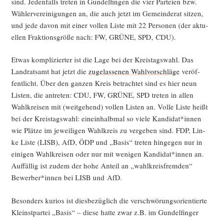
sind. Jeden­falls tre­ten in Gun­del­fin­gen die vier Par­tei­en bzw.
Wäh­ler­ver­ei­ni­gun­gen an, die auch jetzt im Gemein­de­rat sit­zen,
und jede davon mit einer vol­len Lis­te mit 22 Per­so­nen (der aktu­
el­len Frak­ti­ons­grö­ße nach: FW, GRÜNE, SPD, CDU).
Etwas kom­pli­zier­ter ist die Lage bei der Kreis­tags­wahl. Das
Land­rats­amt hat jetzt die
zuge­las­se­nen Wahl­vor­schlä­ge
ver­öf­
fent­licht. Über den gan­zen Kreis betrach­tet sind es hier neun
Lis­ten, die antre­ten: CDU, FW, GRÜNE, SPD tre­ten in allen
Wahl­krei­sen mit (weit­ge­hend) vol­len Lis­ten an. Vol­le Lis­te heißt
bei der Kreis­tags­wahl: ein­ein­halb­mal so vie­le Kandidat*innen
wie Plät­ze im jewei­li­gen Wahl­kreis zu ver­ge­ben sind. FDP, Lin­
ke Lis­te (LISB), AfD, ÖDP und „Basis“ tre­ten hin­ge­gen nur in
eini­gen Wahl­krei­sen oder nur mit weni­gen Kandidat*innen an.
Auf­fäl­lig ist zudem der hohe Anteil an „wahl­kreis­frem­den“
Bewerber*innen bei LISB und AfD.
Beson­ders kuri­os ist dies­be­züg­lich die ver­schwö­rungs­ori­en­tier­te
Kleinst­par­tei „Basis“ – die­se hat­te zwar z.B. im Gun­del­fin­ger