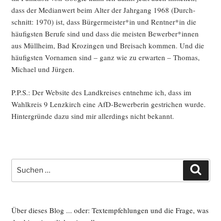
dass der Medi­an­wert beim Alter der Jahr­gang 1968 (Durch­
schnitt: 1970) ist, dass Bürgermeister*in und Rentner*in die
häu­figs­ten Beru­fe sind und dass die meis­ten Bewerber*innen
aus Müll­heim, Bad Kro­zin­gen und Brei­sach kom­men. Und die
häu­figs­ten Vor­na­men sind – ganz wie zu erwar­ten – Tho­mas,
Micha­el und Jürgen.
P.P.S.: Der Web­site des Land­krei­ses ent­neh­me ich, dass im
Wahl­kreis 9 Lenz­kirch eine AfD-Bewer­be­rin gestri­chen wur­de.
Hin­ter­grün­de dazu sind mir aller­dings nicht bekannt.
Suche
Such
nach:
Über dieses Blog ... oder: Textempfehlungen und die Frage, was