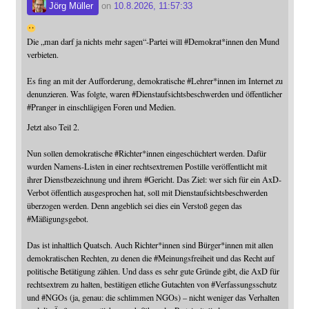
Jörg Müller
on
10.8.2026, 11:57:33
Die „man darf ja nichts mehr sagen“-Partei will
#
Demokrat
*innen den Mund
verbieten.
Es fing an mit der Aufforderung, demokratische
#
Lehrer
*innen im Internet zu
denunzieren. Was folgte, waren
#
Dienstaufsichtsbeschwerden
und öffentlicher
#
Pranger
in einschlägigen Foren und Medien.
Jetzt also Teil 2.
Nun sollen demokratische
#
Richter
*innen eingeschüchtert werden. Dafür
wurden Namens-Listen in einer rechtsextremen Postille veröffentlicht mit
ihrer Dienstbezeichnung und ihrem
#
Gericht
. Das Ziel: wer sich für ein AxD-
Verbot öffentlich ausgesprochen hat, soll mit Dienstaufsichtsbeschwerden
überzogen werden. Denn angeblich sei dies ein Verstoß gegen das
#
Mäßigungsgebot
.
Das ist inhaltlich Quatsch. Auch Richter*innen sind Bürger*innen mit allen
demokratischen Rechten, zu denen die
#
Meinungsfreiheit
und das Recht auf
politische Betätigung zählen. Und dass es sehr gute Gründe gibt, die AxD für
rechtsextrem zu halten, bestätigen etliche Gutachten von
#
Verfassungsschutz
und
#
NGOs
(ja, genau: die schlimmen NGOs) – nicht weniger das Verhalten