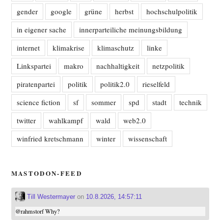
gender
google
grüne
herbst
hochschulpolitik
in eigener sache
innerparteiliche meinungsbildung
internet
klimakrise
klimaschutz
linke
Linkspartei
makro
nachhaltigkeit
netzpolitik
piratenpartei
politik
politik2.0
rieselfeld
science fiction
sf
sommer
spd
stadt
technik
twitter
wahlkampf
wald
web2.0
winfried kretschmann
winter
wissenschaft
MASTODON-FEED
Till Westermayer
on
10.8.2026, 14:57:11
@
rahmstorf
Why?