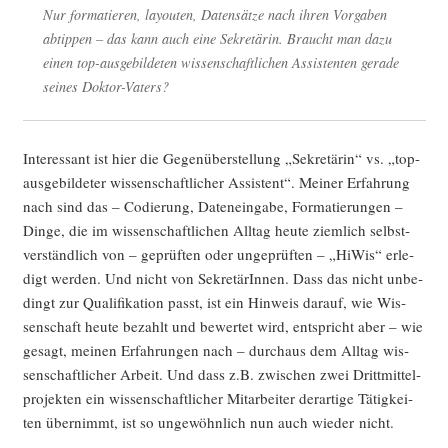
Nur for­ma­tie­ren, lay­ou­ten, Daten­sät­ze nach ihren Vor­ga­ben
abtip­pen – das kann auch eine Sekre­tä­rin. Braucht man dazu
einen top-aus­ge­bil­de­ten wis­sen­schaft­li­chen Assis­ten­ten gera­de
sei­nes Doktor-Vaters?
Inter­es­sant ist hier die Gegen­über­stel­lung „Sekre­tä­rin“ vs. „top-
aus­ge­bil­de­ter wis­sen­schaft­li­cher Assis­tent“. Mei­ner Erfah­rung
nach sind das – Codie­rung, Daten­ein­ga­be, For­ma­tie­run­gen –
Din­ge, die im wis­sen­schaft­li­chen All­tag heu­te ziem­lich selbst­
ver­ständ­lich von – geprüf­ten oder unge­prüf­ten – „HiWis“ erle­
digt wer­den. Und nicht von Sekre­tä­rIn­nen. Dass das nicht unbe­
dingt zur Qua­li­fi­ka­ti­on passt, ist ein Hin­weis dar­auf, wie Wis­
sen­schaft heu­te bezahlt und bewer­tet wird, ent­spricht aber – wie
gesagt, mei­nen Erfah­run­gen nach – durch­aus dem All­tag wis­
sen­schaft­li­cher Arbeit. Und dass z.B. zwi­schen zwei Dritt­mit­tel­
pro­jek­ten ein wis­sen­schaft­li­cher Mit­ar­bei­ter der­ar­ti­ge Tätig­kei­
ten über­nimmt, ist so unge­wöhn­lich nun auch wie­der nicht.