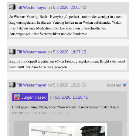
Till Westermayer
on
5.8.2026, 20:03:42
Jo Waltons Venedig-Buch - Everybody's perfect - mehr oder weniger in einem
Zug durchgelesen. In diesem Venedig treffen neun Welten aufeinander. Walton
macht daraus eine Meditation über Liebe in ihren unterschiedlichen
Ausprägungen, über Verletzlichkeit und die Pandemie.
Till Westermayer
on
5.8.2026, 18:37:15
Zug ist mit doppelt ärgerlichen +59 in Freiburg angekommen. Bright side: sonst
wäre vmtl. der Anschluss weg gewesen..
Till Westermayer
on 5.8.2026, 15:28:56
boosted
Jürgen Kasek
on
5.8.2026, 15:20:41
Urteil gegen junge Nazigruppe: Vom braunen Kinderzimmer in den Knast
TAZ.DE/URTEIL-GEGEN-JUNGE-NAZI