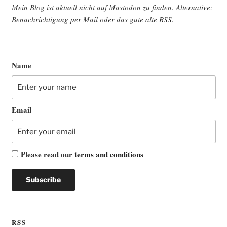
Mein Blog ist aktu­ell nicht auf Mast­o­don zu fin­den. Alter­na­ti­ve:
Benach­rich­ti­gung per Mail oder das gute alte
RSS
.
Name
Email
Please read our
terms and conditions
RSS