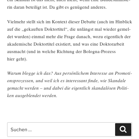
rin dar­an betei­ligt ist. Da gibt es genü­gend anderes.
Viel­mehr stellt sich im Kon­text die­ser Debat­te (auch im Hin­blick
auf die „gekauf­ten Dok­tor­ti­tel“, die unlängst mal wie­der gemel­
det wur­den) ein­mal mehr die Fra­ge danach, wozu eigent­lich der
aka­de­mi­sche Dok­tor­ti­tel exis­tiert, und was eine Dok­tor­ar­beit
aus­macht (und in wel­che Rich­tung der Bolo­gna-Pro­zess
hier geht).
War­um blog­ge ich das? Aus per­sön­li­chem Inter­es­se an Pro­mo­ti­
ons­pro­zes­sen, und weil ich es inter­es­sant fin­de, wie Skan­da­le
gemacht wer­den – und dabei die eigent­lich skan­da­lö­sen Poli­ti­
ken aus­ge­blen­det werden.
Suche
Such
nach: