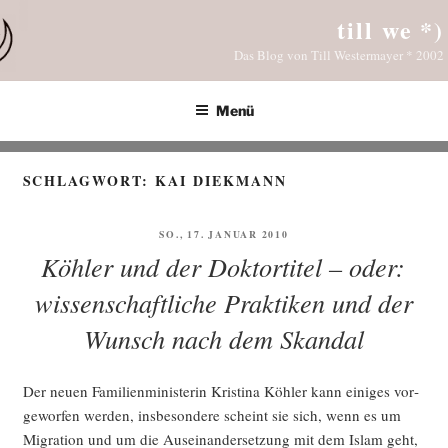
Zum
till we *)
Inhalt
Das Blog von Till Westermayer * 2002
springen
Menü
SCHLAGWORT:
KAI DIEKMANN
VERÖFFENTLICHT
SO., 17. JANUAR 2010
AM
Köhler und der Doktortitel – oder:
wissenschaftliche Praktiken und der
Wunsch nach dem Skandal
Der neu­en Fami­li­en­mi­nis­te­rin Kris­ti­na Köh­ler kann eini­ges vor­
ge­wor­fen wer­den, ins­be­son­de­re scheint sie sich, wenn es um
Migra­ti­on und um die Aus­ein­an­der­set­zung mit dem Islam geht,