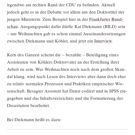
irgend­wo am rech­ten Rand der CDU zu befin­den. Aktu­ell
jedoch geht es in der Debat­te vor allem um den Dok­tor­ti­tel der
jun­gen Minis­te­rin. Zum Bei­spiel hier in der
Frank­fur­ter Rund­
schau
. Aus­gangs­punkt dafür dürf­te Kai Diek­mann (BILD) sein
– um Weih­nach­ten gab es schon ein­mal Aus­ein­an­der­set­zun­gen
zwi­schen Diek­mann und Köh­ler, und jetzt ein
Inter­view
.
Kern des Gan­zen scheint die – bezahl­te – Betei­li­gung eines
Assis­ten­ten von Köh­lers Dok­tor­va­ter an der Erstel­lung ihrer
Arbeit zu sein. Was Weih­nach­ten noch nach dem gro­ßen Skan­
dal klang, wird nach Lesen des Inter­views aber dann doch eher
zu rela­tiv nor­ma­len Pro­zes­sen und Prak­ti­ken empi­ri­scher Wis­
sen­schaft. Besag­ter Assis­tent hat Daten codiert und in SPSS ein­
ge­ge­ben und das Inhalts­ver­zeich­nis und die For­ma­tie­rung der
Dis­ser­ta­ti­on bearbeitet.
Bei Diek­mann heißt es dazu: