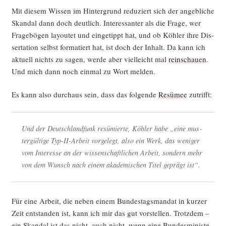
Mit die­sem Wis­sen im Hin­ter­grund redu­ziert sich der angeb­li­che
Skan­dal dann doch deut­lich. Inter­es­san­ter als die Fra­ge, wer
Fra­ge­bö­gen lay­outet und ein­ge­tippt hat, und ob Köh­ler ihre Dis­
ser­ta­ti­on selbst for­ma­tiert hat, ist doch der Inhalt. Da kann ich
aktu­ell nichts zu sagen, wer­de aber viel­leicht mal
rein­schau­en
.
Und mich dann noch ein­mal zu Wort melden.
Es kann also durch­aus sein, dass das fol­gen­de
Resü­mee
zutrifft:
Und der Deutsch­land­funk resü­mier­te, Köh­ler habe „eine mus­
ter­gül­ti­ge Typ-II-Arbeit vor­ge­legt, also ein Werk, das weni­ger
vom Inter­es­se an der wis­sen­schaft­li­chen Arbeit, son­dern mehr
von dem Wunsch nach einem aka­de­mi­schen Titel geprägt ist“.
Für eine Arbeit, die neben einem Bun­des­tags­man­dat in kur­zer
Zeit ent­stan­den ist, kann ich mir das gut vor­stel­len. Trotz­dem –
ein Skan­dal ist das nicht, auch nicht, wenn eine Bun­des­mi­nis­te­