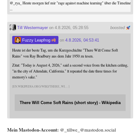
@
_rya_
Heute morgen lief mir "rage against machine learning" über die Timeline
...
Till Westermayer
on 4.8.2026, 05:28:55
boosted
Fuzzy Leapfrog
on
4.8.2026, 04:53:41
Heute ist der beste Tag, um die Kurzgeschichte "There Will Come Soft
Rains" von Ray Bradbury aus dem Jahr 1950 zu lesen.
Zitat: "Today is August 4, 2026," said a second voice from the kitchen ceiling,
"in the city of Allendale, California." lt repeated the date three times for
memory's sake."
EN.WIKIPEDIA.ORG/WIKI/THERE_WI
There Will Come Soft Rains (short story) - Wikipedia
Mein Mast­o­don-Account:
@_tillwe_@mastodon.social