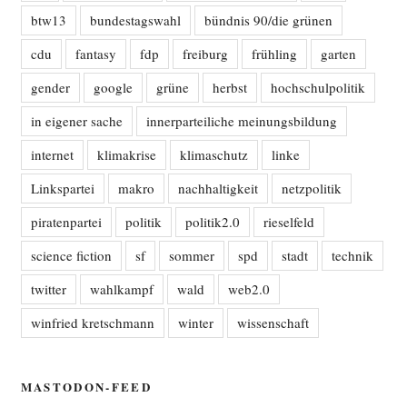
btw13
bundestagswahl
bündnis 90/die grünen
cdu
fantasy
fdp
freiburg
frühling
garten
gender
google
grüne
herbst
hochschulpolitik
in eigener sache
innerparteiliche meinungsbildung
internet
klimakrise
klimaschutz
linke
Linkspartei
makro
nachhaltigkeit
netzpolitik
piratenpartei
politik
politik2.0
rieselfeld
science fiction
sf
sommer
spd
stadt
technik
twitter
wahlkampf
wald
web2.0
winfried kretschmann
winter
wissenschaft
MASTODON-FEED