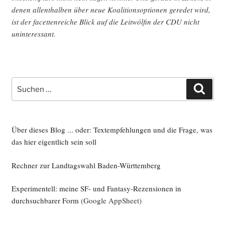
denen allent­hal­ben über neue Koali­ti­ons­op­tio­nen gere­det wird,
ist der facet­ten­rei­che Blick auf die Leit­wöl­fin der CDU nicht
uninteressant.
Suche
Such
nach:
Über dieses Blog ... oder: Textempfehlungen und die Frage, was
das hier eigentlich sein soll
Rechner zur Landtagswahl Baden-Württemberg
Experimentell: meine SF- und Fantasy-Rezensionen in
durchsuchbarer Form
(Google AppSheet)