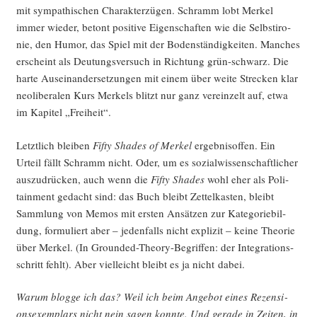
mit sym­pa­thi­schen Cha­rak­ter­zü­gen. Schramm lobt Mer­kel
immer wie­der, betont posi­ti­ve Eigen­schaf­ten wie die Selbst­iro­
nie, den Humor, das Spiel mit der Boden­stän­dig­kei­ten. Man­ches
erscheint als Deu­tungs­ver­such in Rich­tung grün-schwarz. Die
har­te Aus­ein­an­der­set­zun­gen mit einem über wei­te Stre­cken klar
neo­li­be­ra­len Kurs Mer­kels blitzt nur ganz ver­ein­zelt auf, etwa
im Kapi­tel „Frei­heit“.
Letzt­lich blei­ben
Fif­ty Shades of Mer­kel
ergeb­nis­of­fen. Ein
Urteil fällt Schramm nicht. Oder, um es sozi­al­wis­sen­schaft­li­cher
aus­zu­drü­cken, auch wenn die
Fif­ty Shades
wohl eher als Poli­
tain­ment gedacht sind: das Buch bleibt Zet­tel­kas­ten, bleibt
Samm­lung von Memos mit ers­ten Ansät­zen zur Kate­go­rie­bil­
dung, for­mu­liert aber – jeden­falls nicht expli­zit – kei­ne Theo­rie
über Mer­kel. (In Groun­ded-Theo­ry-Begrif­fen: der Inte­gra­ti­ons­
schritt fehlt). Aber viel­leicht bleibt es ja nicht dabei.
War­um blog­ge ich das? Weil ich beim Ange­bot eines Rezen­si­
ons­exem­plars nicht nein sagen konn­te. Und gera­de in Zei­ten, in