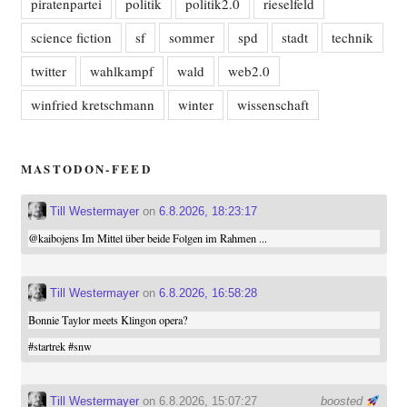
piratenpartei
politik
politik2.0
rieselfeld
science fiction
sf
sommer
spd
stadt
technik
twitter
wahlkampf
wald
web2.0
winfried kretschmann
winter
wissenschaft
MASTODON-FEED
Till Westermayer
on
6.8.2026, 18:23:17
@
kaibojens
Im Mittel über beide Folgen im Rahmen ...
Till Westermayer
on
6.8.2026, 16:58:28
Bonnie Taylor meets Klingon opera?
#
startrek
#
snw
Till Westermayer
on 6.8.2026, 15:07:27
boosted