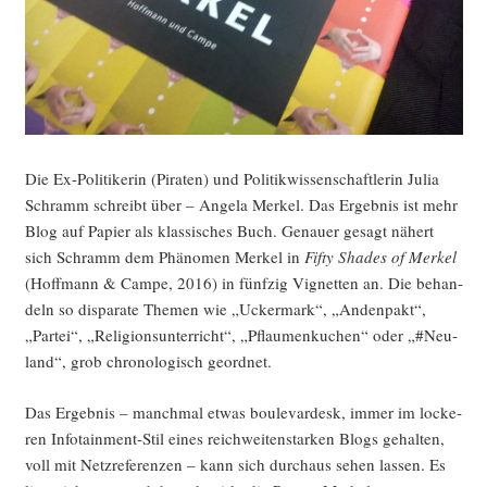
Die Ex-Poli­ti­ke­rin (Pira­ten) und Poli­tik­wis­sen­schaft­le­rin Julia
Schramm schreibt über – Ange­la Mer­kel. Das Ergeb­nis ist mehr
Blog auf Papier als klas­si­sches Buch. Genau­er gesagt nähert
sich Schramm dem Phä­no­men Mer­kel in
Fif­ty Shades of Mer­kel
(Hoff­mann & Cam­pe, 2016) in fünf­zig Vignet­ten an. Die behan­
deln so dis­pa­ra­te The­men wie „Ucker­mark“, „Anden­pakt“,
„Par­tei“, „Reli­gi­ons­un­ter­richt“, „Pflau­men­ku­chen“ oder „#Neu­
land“, grob chro­no­lo­gisch geordnet.
Das Ergeb­nis – manch­mal etwas bou­le­var­desk, immer im locke­
ren Info­tain­ment-Stil eines reich­wei­ten­star­ken Blogs gehal­ten,
voll mit Netz­re­fe­ren­zen – kann sich durch­aus sehen las­sen. Es