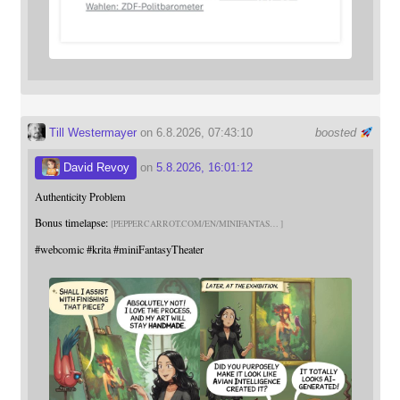
Till Westermayer
on 6.8.2026, 07:43:10
boosted
David Revoy
on
5.8.2026, 16:01:12
Authenticity Problem
Bonus timelapse:
PEPPERCARROT.COM/EN/MINIFANTAS
#
webcomic
#
krita
#
miniFantasyTheater