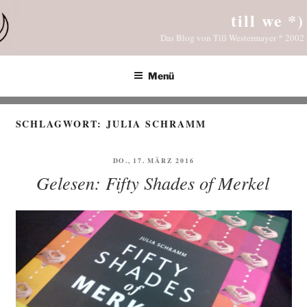
Zum
till we *)
Inhalt
Das Blog von Till Westermayer * 2002
springen
Menü
SCHLAGWORT:
JULIA SCHRAMM
VERÖFFENTLICHT
DO., 17. MÄRZ 2016
AM
Gelesen: Fifty Shades of Merkel