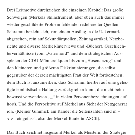
Drei Leit­mo­ti­ve durch­zie­hen die ein­zel­nen Kapi­tel: Das gro­ße
Schwei­gen (Mer­kels Sti­l­in­stru­ment, aber eben auch das immer
wie­der geschil­der­te Pro­blem feh­len­der rede­be­rei­ter Quel­len –
Schramm bezieht sich, von einem Aus­flug in die Ucker­mark
abge­se­hen, rein auf Sekun­där­quel­len, Zei­tungs­ar­ti­kel, Netz­be­
rich­te und diver­se Mer­kel-Inter­views und ‑Bücher). Geschlech­
ter­ver­hält­nis­se (vom „Vater­mord“ und dem stra­te­gi­schen Aus­
spie­len der CDU-Män­ner­cli­quen bis zum „Hosen­an­zug“ und
den klei­ne­ren und grö­ße­ren Dis­kri­mi­nie­run­gen, die selbst
gegen­über der der­zeit mäch­tigs­ten Frau der Welt fort­be­stehen;
dem Buch ist anzu­mer­ken, dass Schramm hier­bei auf eine gefes­
tig­te femi­nis­ti­sche Hal­tung zurück­grei­fen kann, die nicht beim
bewusst ver­wen­de­ten „_“ in vie­len Per­so­nen­be­zeich­nun­gen auf­
hört). Und die Per­spek­ti­ve auf Mer­kel aus Sicht der Netz­ge­ne­ra­t
i­on. (Klei­ner Gim­mick am Ran­de: die Sei­ten­zah­len sind in –
< >– ein­ge­fasst, also der Mer­kel-Rau­te in ASCII).
Das Buch zeich­net ins­ge­samt Mer­kel als Meis­te­rin der Stra­te­gie