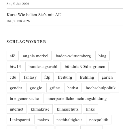
So., 5. Juli 2026
Kurz: Wie halten Sie’s mit AI?
Do., 2. Juli 2026
SCHLAGWÖRTER
afd
angela merkel
baden-württemberg
blog
btw13
bundestagswahl
bündnis 90/die grünen
cdu
fantasy
fdp
freiburg
frühling
garten
gender
google
grüne
herbst
hochschulpolitik
in eigener sache
innerparteiliche meinungsbildung
internet
klimakrise
klimaschutz
linke
Linkspartei
makro
nachhaltigkeit
netzpolitik