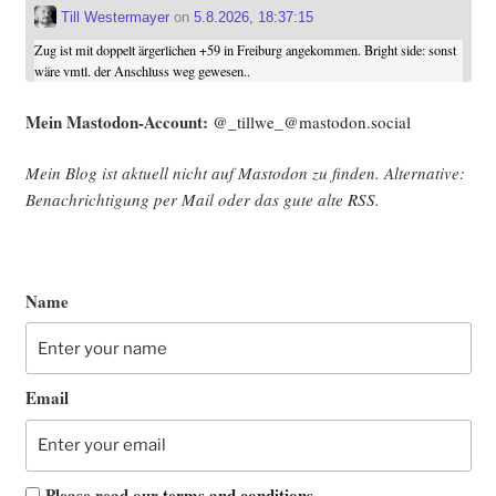
Till Westermayer
on
5.8.2026, 18:37:15
Zug ist mit doppelt ärgerlichen +59 in Freiburg angekommen. Bright side: sonst
wäre vmtl. der Anschluss weg gewesen..
Mein Mast­o­don-Account:
@_tillwe_@mastodon.social
Mein Blog ist aktu­ell nicht auf Mast­o­don zu fin­den. Alter­na­ti­ve:
Benach­rich­ti­gung per Mail oder das gute alte
RSS
.
Name
Email
Please read our
terms and conditions