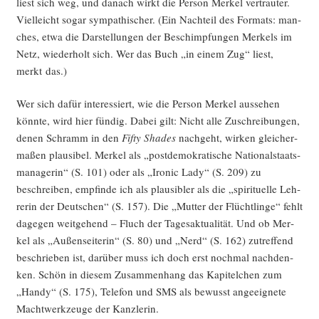
liest sich weg, und danach wirkt die Per­son Mer­kel ver­trau­ter.
Viel­leicht sogar sym­pa­thi­scher. (Ein Nach­teil des For­mats: man­
ches, etwa die Dar­stel­lun­gen der Beschimp­fun­gen Mer­kels im
Netz, wie­der­holt sich. Wer das Buch „in einem Zug“ liest,
merkt das.)
Wer sich dafür inter­es­siert, wie die Per­son Mer­kel aus­se­hen
könn­te, wird hier fün­dig. Dabei gilt: Nicht alle Zuschrei­bun­gen,
denen Schramm in den
Fif­ty Shades
nach­geht, wir­ken glei­cher­
ma­ßen plau­si­bel. Mer­kel als „post­de­mo­kra­ti­sche Natio­nal­staats­
ma­na­ge­rin“ (S. 101) oder als „Iro­nic Lady“ (S. 209) zu
beschrei­ben, emp­fin­de ich als plau­si­bler als die „spi­ri­tu­el­le Leh­
re­rin der Deut­schen“ (S. 157). Die „Mut­ter der Flücht­lin­ge“ fehlt
dage­gen weit­ge­hend – Fluch der Tages­ak­tua­li­tät. Und ob Mer­
kel als „Außen­sei­te­rin“ (S. 80) und „Nerd“ (S. 162) zutref­fend
beschrie­ben ist, dar­über muss ich doch erst noch­mal nach­den­
ken. Schön in die­sem Zusam­men­hang das Kapi­tel­chen zum
„Han­dy“ (S. 175), Tele­fon und SMS als bewusst ange­eig­ne­te
Macht­werk­zeu­ge der Kanzlerin.