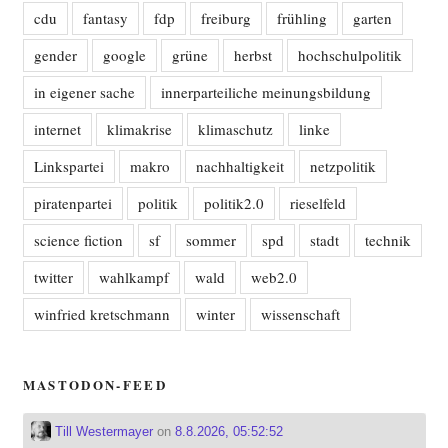
cdu
fantasy
fdp
freiburg
frühling
garten
gender
google
grüne
herbst
hochschulpolitik
in eigener sache
innerparteiliche meinungsbildung
internet
klimakrise
klimaschutz
linke
Linkspartei
makro
nachhaltigkeit
netzpolitik
piratenpartei
politik
politik2.0
rieselfeld
science fiction
sf
sommer
spd
stadt
technik
twitter
wahlkampf
wald
web2.0
winfried kretschmann
winter
wissenschaft
MASTODON-FEED
Till Westermayer
on
8.8.2026, 05:52:52