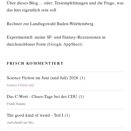
(Nach­
Über dieses Blog ... oder: Textempfehlungen und die Frage, was
trag
das hier eigentlich sein soll
4)“
Rechner zur Landtagswahl Baden-Württemberg
Experimentell: meine SF- und Fantasy-Rezensionen in
durchsuchbarer Form
(Google AppSheet)
FRISCH KOMMENTIERT
Science Fiction im Juni (und Juli) 2026
(
1
)
Science Fiction und
Das C-Wort - Chaos-Tage bei der CDU
(
1
)
Frank Hamm
The good kind of weird - Teil I
(
1
)
Aufschrieb zur Me...