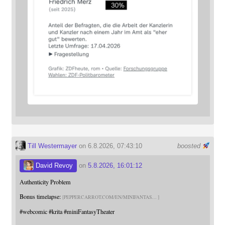
Till Westermayer
on 6.8.2026, 07:43:10
boosted
David Revoy
on
5.8.2026, 16:01:12
Authenticity Problem
Bonus timelapse:
PEPPERCARROT.COM/EN/MINIFANTAS
#
webcomic
#
krita
#
miniFantasyTheater