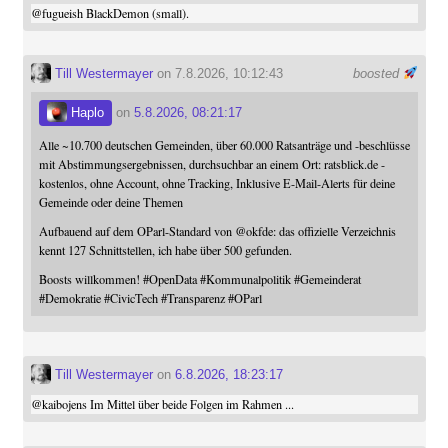
@
fugueish
BlackDemon (small).
Till Westermayer
on 7.8.2026, 10:12:43
boosted
Haplo
on
5.8.2026, 08:21:17
Alle ~10.700 deutschen Gemeinden, über 60.000 Ratsanträge und -beschlüsse
mit Abstimmungsergebnissen, durchsuchbar an einem Ort: ratsblick.de -
kostenlos, ohne Account, ohne Tracking, Inklusive E-Mail-Alerts für deine
Gemeinde oder deine Themen
Aufbauend auf dem OParl-Standard von
@
okfde
: das offizielle Verzeichnis
kennt 127 Schnittstellen, ich habe über 500 gefunden.
Boosts willkommen!
#
OpenData
#
Kommunalpolitik
#
Gemeinderat
#
Demokratie
#
CivicTech
#
Transparenz
#
OParl
Till Westermayer
on
6.8.2026, 18:23:17
@
kaibojens
Im Mittel über beide Folgen im Rahmen ...