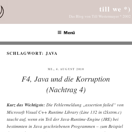
Zum
till we *)
Inhalt
Das Blog von Till Westermayer * 2002
springen
Menü
SCHLAGWORT:
JAVA
VERÖFFENTLICHT
MI., 4. AUGUST 2010
AM
F4, Java und die Korruption
(Nachtrag 4)
Kurz das Wich­tigs­te:
Die Feh­ler­mel­dung „asser­ti­on fai­led“ von
Micro­soft Visu­al C++ Run­time Libra­ry (Line 132 in t2kstrm.c)
taucht auf, wenn ein Teil der Java-Run­time-Engi­ne (JRE) bei
bestimm­ten in Java geschrie­be­nen Pro­gram­men – zum Bei­spiel