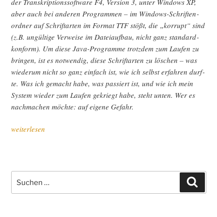
der Tran­skrip­ti­ons­soft­ware F4, Ver­si­on 3, unter Win­dows XP,
aber auch bei ande­ren Pro­gram­men – im Win­dows-Schrif­ten­
ord­ner auf Schrift­ar­ten im For­mat TTF stößt, die „kor­rupt“ sind
(z.B. ungül­ti­ge Ver­wei­se im Datei­auf­bau, nicht ganz stan­dard­
kon­form). Um die­se Java-Pro­gram­me trotz­dem zum Lau­fen zu
brin­gen, ist es not­wen­dig, die­se Schrift­ar­ten zu löschen – was
wie­der­um nicht so ganz ein­fach ist, wie ich selbst erfah­ren durf­
te. Was ich gemacht habe, was pas­siert ist, und wie ich mein
Sys­tem wie­der zum Lau­fen gekriegt habe, steht unten. Wer es
nach­ma­chen möch­te: auf eige­ne Gefahr.
„F4,
weiterlesen
Java
und
die
Kor­
Suche
Such
rup­
nach:
ti­
on