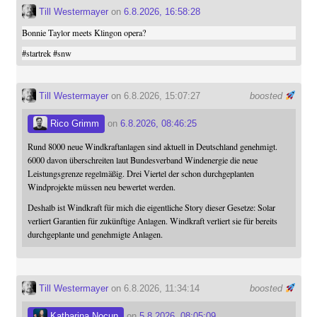
Till Westermayer
on
6.8.2026, 16:58:28
Bonnie Taylor meets Klingon opera?
#
startrek
#
snw
Till Westermayer
on 6.8.2026, 15:07:27
boosted
Rico Grimm
on
6.8.2026, 08:46:25
Rund 8000 neue Windkraftanlagen sind aktuell in Deutschland genehmigt.
6000 davon überschreiten laut Bundesverband Windenergie die neue
Leistungsgrenze regelmäßig. Drei Viertel der schon durchgeplanten
Windprojekte müssen neu bewertet werden.
Deshalb ist Windkraft für mich die eigentliche Story dieser Gesetze: Solar
verliert Garantien für zukünftige Anlagen. Windkraft verliert sie für bereits
durchgeplante und genehmigte Anlagen.
Till Westermayer
on 6.8.2026, 11:34:14
boosted
Katharina Nocun
on
5.8.2026, 08:05:09