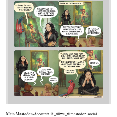
Mein Mast­o­don-Account:
@_tillwe_@mastodon.social