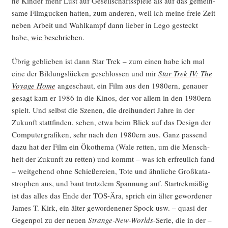
ne Kin­der mehr Lust auf Gesell­schafts­spie­le als auf das gemein­
sa­me Film­gu­cken hat­ten, zum ande­ren, weil ich mei­ne freie Zeit
neben Arbeit und Wahl­kampf dann lie­ber in Lego gesteckt
habe,
wie beschrie­ben
.
Übrig geblie­ben ist dann Star Trek – zum einen habe ich mal
eine der Bil­dungs­lü­cken geschlos­sen und mir
Star Trek IV: The
Voya­ge Home
ange­schaut, ein Film aus den 1980ern, genau­er
gesagt kam er 1986 in die Kinos, der vor allem in den 1980ern
spielt. Und selbst die Sze­nen, die drei­hun­dert Jah­re in der
Zukunft statt­fin­den, sehen, etwa beim Blick auf das Design der
Com­pu­ter­gra­fi­ken, sehr nach den 1980ern aus. Ganz pas­send
dazu hat der Film ein Öko­the­ma (Wale ret­ten, um die Mensch­
heit der Zukunft zu ret­ten) und kommt – was ich erfreu­lich fand
– weit­ge­hend ohne Schie­ße­rei­en, Tote und ähn­li­che Groß­ka­ta­
stro­phen aus, und baut trotz­dem Span­nung auf. Start­rek­mä­ßig
ist das alles das Ende der TOS-Ära, sprich ein älter gewor­de­ner
James T. Kirk, ein älter gewor­de­ne­ner Spock usw. – qua­si der
Gegen­pol zu der neu­en
Stran­ge-New-Worlds
-Serie, die in der –