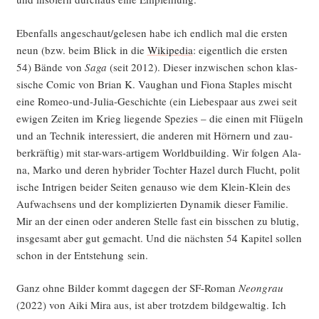
Eben­falls angeschaut/gelesen habe ich end­lich mal die ers­ten
neun (bzw. beim Blick in die
Wiki­pe­dia
: eigent­lich die ers­ten
54) Bän­de von
Saga
(seit 2012). Die­ser inzwi­schen schon klas­
si­sche Comic von Bri­an K. Vaug­han und Fio­na Stap­les mischt
eine Romeo-und-Julia-Geschich­te (ein Lie­bes­paar aus zwei seit
ewi­gen Zei­ten im Krieg lie­gen­de Spe­zi­es – die einen mit Flü­geln
und an Tech­nik inter­es­siert, die ande­ren mit Hör­nern und zau­
ber­kräf­tig) mit star-wars-arti­gem World­buil­ding. Wir fol­gen Ala­
na, Mar­ko und deren hybri­der Toch­ter Hazel durch Flucht, poli­t
i­sche Intri­gen bei­der Sei­ten genau­so wie dem Klein-Klein des
Auf­wach­sens und der kom­pli­zier­ten Dyna­mik die­ser Fami­lie.
Mir an der einen oder ande­ren Stel­le fast ein biss­chen zu blu­tig,
ins­ge­samt aber gut gemacht. Und die nächs­ten 54 Kapi­tel sol­len
schon in der Ent­ste­hung sein.
Ganz ohne Bil­der kommt dage­gen der SF-Roman
Neon­grau
(2022) von Aiki Mira aus, ist aber trotz­dem bild­ge­wal­tig. Ich