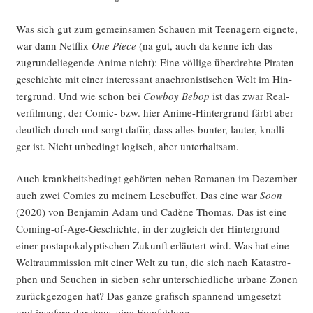
Was sich gut zum gemein­sa­men Schau­en mit Teen­agern eig­ne­te,
war dann Net­flix
One Pie­ce
(na gut, auch da ken­ne ich das
zugrun­de­lie­gen­de Ani­me nicht): Eine völ­li­ge über­dreh­te Pira­ten­
ge­schich­te mit einer inter­es­sant ana­chro­nis­ti­schen Welt im Hin­
ter­grund. Und wie schon bei
Cow­boy Bebop
ist das zwar Real­
ver­fil­mung, der Comic- bzw. hier Ani­me-Hin­ter­grund färbt aber
deut­lich durch und sorgt dafür, dass alles bun­ter, lau­ter, knal­li­
ger ist. Nicht unbe­dingt logisch, aber unterhaltsam.
Auch krank­heits­be­dingt gehör­ten neben Roma­nen im Dezem­ber
auch zwei Comics zu mei­nem Lese­buf­fet. Das eine war
Soon
(2020) von Ben­ja­min Adam und Cadè­ne Tho­mas. Das ist eine
Coming-of-Age-Geschich­te, in der zugleich der Hin­ter­grund
einer post­apo­ka­lyp­ti­schen Zukunft erläu­tert wird. Was hat eine
Welt­raum­mis­si­on mit einer Welt zu tun, die sich nach Kata­stro­
phen und Seu­chen in sie­ben sehr unter­schied­li­che urba­ne Zonen
zurück­ge­zo­gen hat? Das gan­ze gra­fisch span­nend umge­setzt
und inso­fern durch­aus eine Empfehlung.