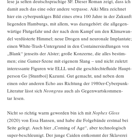
lese ja sel­ten deutsch­spra­chi­ge SF. Die­ser Roman zeigt, dass ich
damit auch das eine oder ande­re ver­pas­se. Aiki Mira zeich­net
hier ein cyber­pun­ki­ges Bild eines etwa 100 Jah­re in der Zukunft
lie­gen­den Ham­burgs, mit allem, was dazu­ge­hört: die all­ge­gen­
wär­ti­ge Flut­ge­fahr und der nach dem Kampf um den Kli­ma­wan­
del ver­düs­ter­te Him­mel; neue Dro­gen und neu­ro­na­le Implan­ta­te;
einen White-Trash-Unter­grund in den Con­tai­ner­sied­lun­gen von
„Blank“ jen­seits der Als­ter; gro­ße Kon­zer­ne, die alles bestim­
men; eine Gamer-Sze­ne mit eige­nem Slang – und nicht zuletzt
inter­es­san­te Figu­ren wie ELLL und die geschlech­te­flui­de Haupt­
per­son Go [Stunt­boi] Kazu­mi. Gut gemacht, und neben dem
einen oder ande­ren Echo aus Rich­tung der 1980er-Cyber­punk-
Lite­ra­tur lässt sich
Neon­grau
auch als Gegen­warts­kom­men­
tar lesen.
Nicht so rich­tig warm gewor­den bin ich mit
Nophex Gloss
(2020) von Essa Han­sen, und habe die Fol­ge­bän­de erst­mal bei
Sei­te gelegt. Auch hier „Coming of Age“, aber tech­no­lo­gisch
super-beschleu­nigt. Der jun­ge Cai­den ent­kommt der Skla­ve­rei