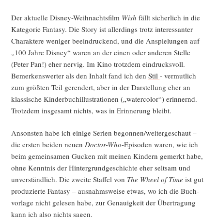
Janu­
ar
Der aktu­el­le Dis­ney-Weih­nachts­film
Wish
fällt sicher­lich in die
2026“
Kate­go­rie Fan­ta­sy. Die Sto­ry ist aller­dings trotz inter­es­san­ter
Cha­rak­te­re weni­ger beein­dru­ckend, und die Anspie­lun­gen auf
„100 Jah­re Dis­ney“ waren an der einen oder ande­ren Stel­le
(Peter Pan!) eher ner­vig. Im Kino trotz­dem ein­drucks­voll.
Bemer­kens­wer­ter als den Inhalt fand ich den
Stil
- ver­mut­lich
zum größ­ten Teil ger­en­dert, aber in der Dar­stel­lung eher an
klas­si­sche Kin­der­buch­il­lus­tra­tio­nen („water­co­lor“) erin­nernd.
Trotz­dem ins­ge­samt nichts, was in Erin­ne­rung bleibt.
Ansons­ten habe ich eini­ge Seri­en begonnen/weitergeschaut –
die ers­ten bei­den neu­en
Doc­tor-Who
-Epi­so­den waren, wie ich
beim gemein­sa­men Gucken mit mei­nen Kin­dern gemerkt habe,
ohne Kennt­nis der Hin­ter­grund­ge­schich­te eher selt­sam und
unver­ständ­lich. Die zwei­te Staf­fel von
The Wheel of Time
ist gut
pro­du­zier­te Fan­ta­sy – aus­nahms­wei­se etwas, wo ich die Buch­
vor­la­ge nicht gele­sen habe, zur Genau­ig­keit der Über­tra­gung
kann ich also nichts sagen.