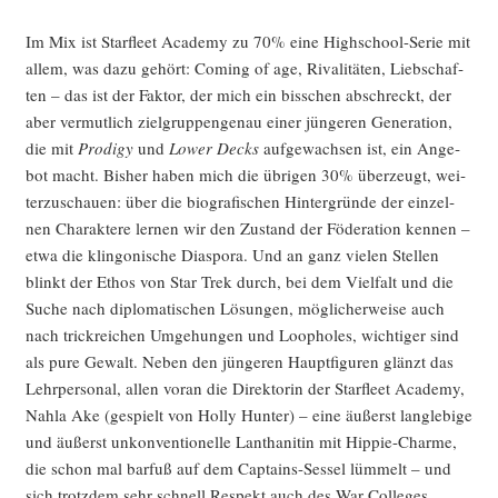
Im Mix ist Star­fleet Aca­de­my zu 70% eine High­school-Serie mit
allem, was dazu gehört: Coming of age, Riva­li­tä­ten, Lieb­schaf­
ten – das ist der Fak­tor, der mich ein biss­chen abschreckt, der
aber ver­mut­lich ziel­grup­pen­ge­nau einer jün­ge­ren Gene­ra­ti­on,
die mit
Pro­di­gy
und
Lower Decks
auf­ge­wach­sen ist, ein Ange­
bot macht. Bis­her haben mich die übri­gen 30% über­zeugt, wei­
ter­zu­schau­en: über die bio­gra­fi­schen Hin­ter­grün­de der ein­zel­
nen Cha­rak­te­re ler­nen wir den Zustand der Föde­ra­ti­on ken­nen –
etwa die klin­go­ni­sche Dia­spo­ra. Und an ganz vie­len Stel­len
blinkt der Ethos von Star Trek durch, bei dem Viel­falt und die
Suche nach diplo­ma­ti­schen Lösun­gen, mög­li­cher­wei­se auch
nach trick­rei­chen Umge­hun­gen und Loopho­les, wich­ti­ger sind
als pure Gewalt. Neben den jün­ge­ren Haupt­fi­gu­ren glänzt das
Lehr­per­so­nal, allen vor­an die Direk­to­rin der Star­fleet Aca­de­my,
Nahla Ake (gespielt von Hol­ly Hun­ter) – eine äußerst lang­le­bi­ge
und äußerst unkon­ven­tio­nel­le Lan­tha­ni­tin mit Hip­pie-Charme,
die schon mal bar­fuß auf dem Cap­ta­ins-Ses­sel lüm­melt – und
sich trotz­dem sehr schnell Respekt auch des War Col­leges