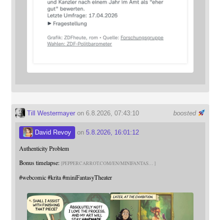
Till Westermayer
on 6.8.2026, 07:43:10
boosted
David Revoy
on
5.8.2026, 16:01:12
Authenticity Problem
Bonus timelapse:
PEPPERCARROT.COM/EN/MINIFANTAS
#
webcomic
#
krita
#
miniFantasyTheater