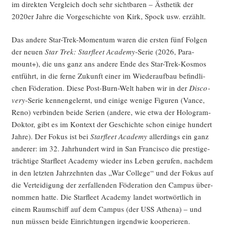
im direk­ten Ver­gleich doch sehr sicht­ba­ren – Ästhe­tik der
2020er Jah­re die Vor­ge­schich­te von Kirk, Spock usw. erzählt.
Das ande­re Star-Trek-Momen­tum waren die ers­ten fünf Fol­gen
der neu­en
Star Trek: Star­fleet Aca­de­my
-Serie (2026, Para­
mount+), die uns ganz ans ande­re Ende des Star-Trek-Kos­mos
ent­führt, in die fer­ne Zukunft einer im Wie­der­auf­bau befind­li­
chen Föde­ra­ti­on. Die­se Post-Burn-Welt haben wir in der
Dis­co­
very
-Serie ken­nen­ge­lernt, und eini­ge weni­ge Figu­ren (Van­ce,
Reno) ver­bin­den bei­de Seri­en (ande­re, wie etwa der Holo­gram-
Dok­tor, gibt es im Kon­text der Geschich­te schon eini­ge hun­dert
Jah­re). Der Fokus ist bei
Star­fleet Aca­de­my
aller­dings ein ganz
ande­rer: im 32. Jahr­hun­dert wird in San Fran­cis­co die pres­ti­ge­
träch­ti­ge Star­fleet Aca­de­my wie­der ins Leben geru­fen, nach­dem
in den letz­ten Jahr­zehn­ten das „War Col­lege“ und der Fokus auf
die Ver­tei­di­gung der zer­fal­len­den Föde­ra­ti­on den Cam­pus über­
nom­men hat­te. Die Star­fleet Aca­de­my lan­det wort­wört­lich in
einem Raum­schiff auf dem Cam­pus (der USS Athe­na) – und
nun müs­sen bei­de Ein­rich­tun­gen irgend­wie kooperieren.