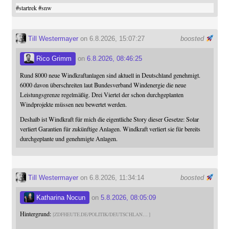
#
startrek
#
snw
Till Westermayer
on 6.8.2026, 15:07:27
boosted
Rico Grimm
on
6.8.2026, 08:46:25
Rund 8000 neue Windkraftanlagen sind aktuell in Deutschland genehmigt.
6000 davon überschreiten laut Bundesverband Windenergie die neue
Leistungsgrenze regelmäßig. Drei Viertel der schon durchgeplanten
Windprojekte müssen neu bewertet werden.
Deshalb ist Windkraft für mich die eigentliche Story dieser Gesetze: Solar
verliert Garantien für zukünftige Anlagen. Windkraft verliert sie für bereits
durchgeplante und genehmigte Anlagen.
Till Westermayer
on 6.8.2026, 11:34:14
boosted
Katharina Nocun
on
5.8.2026, 08:05:09
Hintergrund:
ZDFHEUTE.DE/POLITIK/DEUTSCHLAN