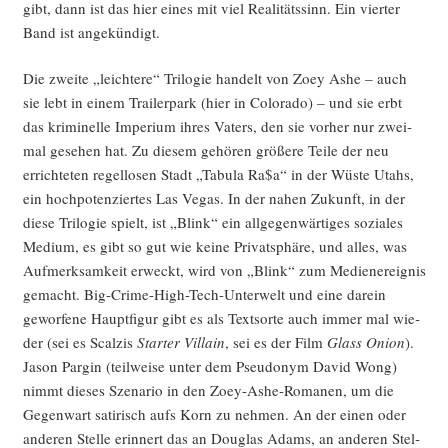
gibt, dann ist das hier eines mit viel Rea­li­täts­sinn. Ein vier­ter
Band ist angekündigt.
Die zwei­te „leich­te­re“ Tri­lo­gie han­delt von Zoey Ashe – auch
sie lebt in einem Trai­ler­park (hier in Colo­ra­do) – und sie erbt
das kri­mi­nel­le Impe­ri­um ihres Vaters, den sie vor­her nur zwei­
mal gese­hen hat. Zu die­sem gehö­ren grö­ße­re Tei­le der neu
errich­te­ten regel­lo­sen Stadt „Tabu­la Ra$a“ in der Wüs­te Utahs,
ein hoch­po­ten­zier­tes Las Vegas. In der nahen Zukunft, in der
die­se Tri­lo­gie spielt, ist „Blink“ ein all­ge­gen­wär­ti­ges sozia­les
Medi­um, es gibt so gut wie kei­ne Pri­vat­sphä­re, und alles, was
Auf­merk­sam­keit erweckt, wird von „Blink“ zum Medi­en­er­eig­nis
gemacht. Big-Crime-High-Tech-Unter­welt und eine dar­ein
gewor­fe­ne Haupt­fi­gur gibt es als Text­sor­te auch immer mal wie­
der (sei es Scal­zis
Star­ter Vil­lain
, sei es der Film
Glass Oni­on
).
Jason Par­gin (teil­wei­se unter dem Pseud­onym David Wong)
nimmt die­ses Sze­na­rio in den Zoey-Ashe-Roma­nen, um die
Gegen­wart sati­risch aufs Korn zu neh­men. An der einen oder
ande­ren Stel­le erin­nert das an Dou­glas Adams, an ande­ren Stel­