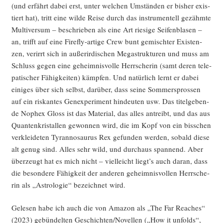
(und erfährt dabei erst, unter wel­chen Umstän­den er bis­her exis­
tiert hat), tritt eine wil­de Rei­se durch das instru­men­tell gezähm­te
Mul­ti­ver­sum – beschrie­ben als eine Art rie­si­ge Sei­fen­bla­sen –
an, trifft auf eine Fire­fly-arti­ge Crew bunt gemisch­ter Exis­ten­
zen, ver­irrt sich in außer­ir­di­schen Mega­struk­tu­ren und muss am
Schluss gegen eine geheim­nis­vol­le Herr­sche­rin (samt deren tele­
pa­ti­scher Fähig­kei­ten) kämp­fen. Und natür­lich lernt er dabei
eini­ges über sich selbst, dar­über, dass sei­ne Som­mer­spros­sen
auf ein ris­kan­tes Gen­ex­pe­ri­ment hin­deu­ten usw. Das titel­ge­ben­
de Nophex Gloss ist das Mate­ri­al, das alles antreibt, und das aus
Quan­ten­kris­tal­len gewon­nen wird, die im Kopf von ein biss­chen
ver­klei­de­ten Tyran­no­sau­rus Rex gefun­den wer­den, sobald die­se
alt genug sind. Alles sehr wild, und durch­aus span­nend. Aber
über­zeugt hat es mich nicht – viel­leicht liegt’s auch dar­an, dass
die beson­de­re Fähig­keit der ande­ren geheim­nis­vol­len Herr­sche­
rin als „Astro­lo­gie“ bezeich­net wird.
Gele­sen habe ich auch die von Ama­zon als „The Far Rea­ches“
(2023) gebün­del­ten Geschichten/Novellen („How it unfolds“,