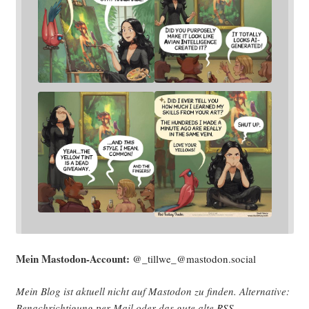
Mein Mast­o­don-Account:
@_tillwe_@mastodon.social
Mein Blog ist aktu­ell nicht auf Mast­o­don zu fin­den. Alter­na­ti­ve:
Benach­rich­ti­gung per Mail oder das gute alte
RSS
.