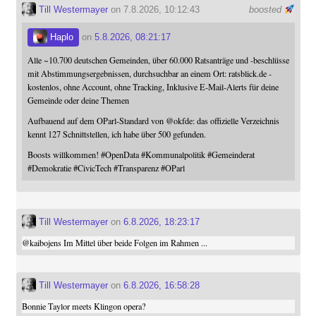
Till Westermayer
on 7.8.2026, 10:12:43
boosted
Haplo
on
5.8.2026, 08:21:17
Alle ~10.700 deutschen Gemeinden, über 60.000 Ratsanträge und -beschlüsse
mit Abstimmungsergebnissen, durchsuchbar an einem Ort: ratsblick.de -
kostenlos, ohne Account, ohne Tracking, Inklusive E-Mail-Alerts für deine
Gemeinde oder deine Themen
Aufbauend auf dem OParl-Standard von
@
okfde
: das offizielle Verzeichnis
kennt 127 Schnittstellen, ich habe über 500 gefunden.
Boosts willkommen!
#
OpenData
#
Kommunalpolitik
#
Gemeinderat
#
Demokratie
#
CivicTech
#
Transparenz
#
OParl
Till Westermayer
on
6.8.2026, 18:23:17
@
kaibojens
Im Mittel über beide Folgen im Rahmen ...
Till Westermayer
on
6.8.2026, 16:58:28
Bonnie Taylor meets Klingon opera?