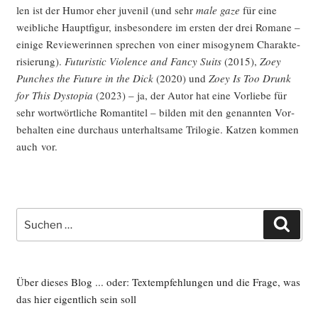
len ist der Humor eher juve­nil (und sehr
male gaze
für eine
weib­li­che Haupt­fi­gur, ins­be­son­de­re im ers­ten der drei Roma­ne –
eini­ge Reviewe­rin­nen spre­chen von einer miso­gy­nem Cha­rak­te­
ri­sie­rung).
Futu­ristic Vio­lence and Fan­cy Suits
(2015),
Zoey
Pun­ches the Future in the Dick
(2020) und
Zoey Is Too Drunk
for This Dys­to­pia
(2023) – ja, der Autor hat eine Vor­lie­be für
sehr wort­wört­li­che Roman­ti­tel – bil­den mit den genann­ten Vor­
be­hal­ten eine durch­aus unter­halt­sa­me Tri­lo­gie. Kat­zen kom­men
auch vor.
Suche
Such
nach:
Über dieses Blog ... oder: Textempfehlungen und die Frage, was
das hier eigentlich sein soll