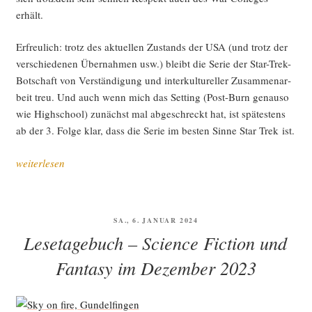
erhält.
Erfreu­lich: trotz des aktu­el­len Zustands der USA (und trotz der
ver­schie­de­nen Über­nah­men usw.) bleibt die Serie der Star-Trek-
Bot­schaft von Ver­stän­di­gung und inter­kul­tu­rel­ler Zusam­men­ar­
beit treu. Und auch wenn mich das Set­ting (Post-Burn genau­so
wie High­school) zunächst mal abge­schreckt hat, ist spä­tes­tens
ab der 3. Fol­ge klar, dass die Serie im bes­ten Sin­ne Star Trek ist.
„Sci­
weiterlesen
ence
Fic­
tion
VERÖFFENTLICHT
SA., 6. JANUAR 2024
und
AM
Lesetagebuch – Science Fiction und
Fan­
ta­
Fantasy im Dezember 2023
sy
im