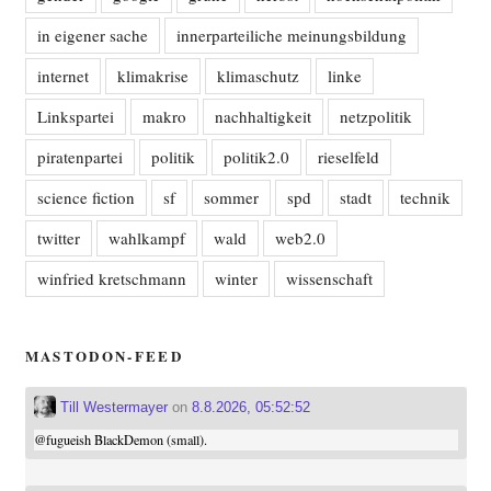
in eigener sache
innerparteiliche meinungsbildung
internet
klimakrise
klimaschutz
linke
Linkspartei
makro
nachhaltigkeit
netzpolitik
piratenpartei
politik
politik2.0
rieselfeld
science fiction
sf
sommer
spd
stadt
technik
twitter
wahlkampf
wald
web2.0
winfried kretschmann
winter
wissenschaft
MASTODON-FEED
Till Westermayer
on
8.8.2026, 05:52:52
@
fugueish
BlackDemon (small).