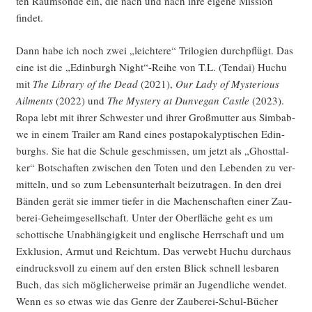
ten Raum­son­de ein, die nach und nach ihre eige­ne Mis­si­on
findet.
Dann habe ich noch zwei „leich­te­re“ Tri­lo­gien durch­pflügt. Das
eine ist die „Edin­burgh Night“-Reihe von T.L. (Ten­dai) Huchu
mit
The Libra­ry of the Dead
(2021),
Our Lady of Mys­te­rious
Ailm­ents
(2022) und
The Mys­tery at Dun­ve­gan Cast­le
(2023).
Ropa lebt mit ihrer Schwes­ter und ihrer Groß­mutter aus Sim­bab­
we in einem Trai­ler am Rand eines post­apo­ka­lyp­ti­schen Edin­
burghs. Sie hat die Schu­le geschmis­sen, um jetzt als „Ghost­tal­
ker“ Bot­schaf­ten zwi­schen den Toten und den Leben­den zu ver­
mit­teln, und so zum Lebens­un­ter­halt bei­zu­tra­gen. In den drei
Bän­den gerät sie immer tie­fer in die Machen­schaf­ten einer Zau­
be­rei-Geheim­ge­sell­schaft. Unter der Ober­flä­che geht es um
schot­ti­sche Unab­hän­gig­keit und eng­li­sche Herr­schaft und um
Exklu­si­on, Armut und Reich­tum. Das ver­webt Huchu durch­aus
ein­drucks­voll zu einem auf den ers­ten Blick schnell les­ba­ren
Buch, das sich mög­li­cher­wei­se pri­mär an Jugend­li­che wen­det.
Wenn es so etwas wie das Gen­re der Zau­be­rei-Schul-Bücher