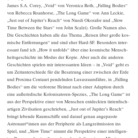
James S.A. Corey, „Void“ von Vero­ni­ca Roth, „Fal­ling Bodies“
von Rebec­ca Roan­horse, „The Long Game“ von Ann Leckie,
„Just out of Jupiter’s Reach“ von Nne­di Oko­ra­for und „Slow
Time Bet­ween the Stars“ von John Scal­zi). Gro­ße Namen also.
Die Geschich­ten haben alle das The­ma „Rei­sen über gro­ße kos­
mi­sche Ent­fer­nun­gen“ und sind eher Hard-SF. Beson­ders inter­
es­sant fand ich „How it unfolds“ über eine kos­mi­sche Mensch­
heits­ge­schich­te im Modus der Kopie. Aber auch die ande­ren
Geschich­ten spie­len mir inter­es­san­ten Ideen – in „Void“ geht es
um Zeit­un­ter­schie­de für die Besat­zung einer zwi­schen der Erde
und Pro­xi­ma Cen­tau­ri pen­deln­den Luxus­raum­fäh­re, in „Fal­ling
Bodies“ um die ver­lo­re­ne Hei­mat nach einer Adap­ti­on durch
eine außer­ir­di­sche Kolo­ni­sa­to­ren-Spe­zi­es, „The Long Game“ ist
aus der Per­spek­ti­ve einer von Men­schen ent­deck­ten tin­ten­fisch­
ar­ti­gen Zivil­sa­ti­on geschrie­ben, „Just out of Jupiter’s Reach“
bringt leben­de Raum­schif­fe und dar­auf genau ange­pass­te
Astronaut*innen aus der Peri­phe­rie als Lang­zeit­mis­si­on ins
Spiel, und „Slow Time“ nimmt die Per­spek­ti­ve einer intel­li­gen­