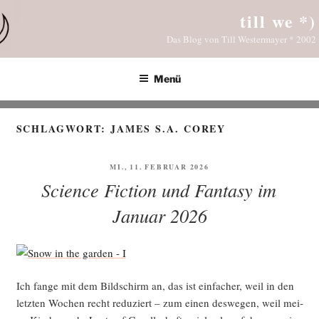
Zum
till we *)
Inhalt
Das Blog von Till Westermayer * 2002
springen
Menü
SCHLAGWORT:
JAMES S.A. COREY
VERÖFFENTLICHT
MI., 11. FEBRUAR 2026
AM
Science Fiction und Fantasy im
Januar 2026
Ich fan­ge mit dem Bild­schirm an, das ist ein­fa­cher, weil in den
letz­ten Wochen recht redu­ziert – zum einen des­we­gen, weil mei­