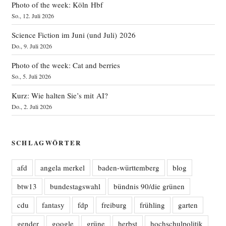
Photo of the week: Köln Hbf
So., 12. Juli 2026
Science Fiction im Juni (und Juli) 2026
Do., 9. Juli 2026
Photo of the week: Cat and berries
So., 5. Juli 2026
Kurz: Wie halten Sie’s mit AI?
Do., 2. Juli 2026
SCHLAGWÖRTER
afd
angela merkel
baden-württemberg
blog
btw13
bundestagswahl
bündnis 90/die grünen
cdu
fantasy
fdp
freiburg
frühling
garten
gender
google
grüne
herbst
hochschulpolitik