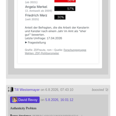
Till Westermayer
on 6.8.2026, 07:43:10
boosted 🚀
David Revoy
on
5.8.2026, 16:01:12
Authenticity Problem
Bonus timelapse:
PEPPERCARROT.COM/EN/MINIFANTAS