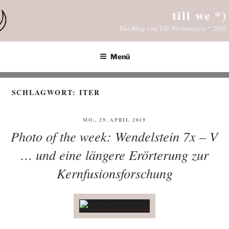
Zum
till we *)
Inhalt
Das Blog von Till Westermayer * 2002
springen
Menü
SCHLAGWORT:
ITER
VERÖFFENTLICHT
MO., 29. APRIL 2019
AM
Photo of the week: Wendelstein 7x – V
… und eine längere Erörterung zur
Kernfusionsforschung