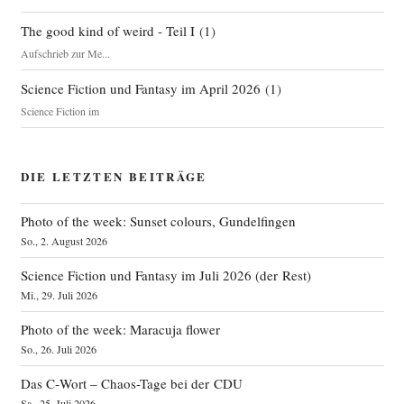
si­
ons­
The good kind of weird - Teil I
(
1
)
for­
Aufschrieb zur Me...
schung“
Science Fiction und Fantasy im April 2026
(
1
)
Science Fiction im
DIE LETZTEN BEITRÄGE
Photo of the week: Sunset colours, Gundelfingen
So., 2. August 2026
Science Fiction und Fantasy im Juli 2026 (der Rest)
Mi., 29. Juli 2026
Photo of the week: Maracuja flower
So., 26. Juli 2026
Das C‑Wort – Chaos-Tage bei der CDU
Sa., 25. Juli 2026