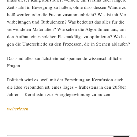
Zeit sta­bil in Bewe­gung zu hal­ten, ohne dass des­sen Wän­de zu
heiß wer­den oder die Fusi­on zusam­men­bricht? Was ist mit Ver­
wir­be­lun­gen und Tur­bu­len­zen? Was bedeu­tet das alles für die
ver­wen­de­ten Mate­ria­li­en? Wie sehen die Algo­rith­men aus, um
den Auf­bau eines sol­chen Plas­ma­kä­figs zu opti­mie­ren? Wo lie­
gen die Unter­schie­de zu den Pro­zes­sen, die in Ster­nen ablaufen?
Das sind alles zunächst ein­mal span­nen­de wis­sen­schaft­li­che
Fragen.
Poli­tisch wird es, weil mit der For­schung an Kern­fu­si­on auch
die Idee ver­bun­den ist, eines Tages – frü­hes­tens in den 2050er
Jah­ren – Kern­fu­si­on zur Ener­gie­ge­win­nung zu nutzen.
„Pho­
weiterlesen
to
of
the