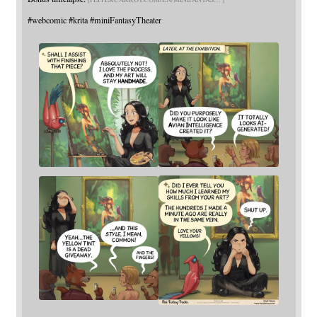
#
webcomic
#
krita
#
miniFantasyTheater