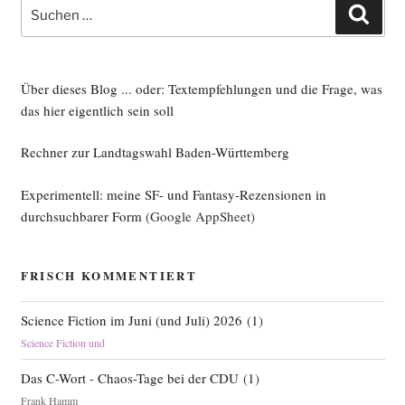
week:
Suche
Such
Wen­
nach:
del­
stein
7x
Über dieses Blog ... oder: Textempfehlungen und die Frage, was
–
das hier eigentlich sein soll
V
Rechner zur Landtagswahl Baden-Württemberg
…
und
Experimentell: meine SF- und Fantasy-Rezensionen in
eine
durchsuchbarer Form
(Google AppSheet)
län­
ge­
re
FRISCH KOMMENTIERT
Erör­
te­
Science Fiction im Juni (und Juli) 2026
(
1
)
rung
Science Fiction und
zur
Kern­
Das C-Wort - Chaos-Tage bei der CDU
(
1
)
fu­
Frank Hamm