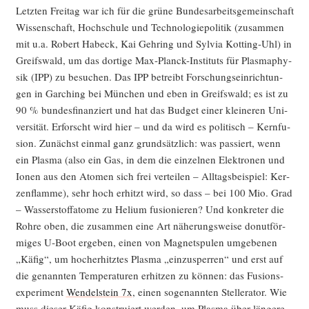
Letz­ten Frei­tag war ich für die grü­ne Bun­des­ar­beits­ge­mein­schaft
Wis­sen­schaft, Hoch­schu­le und Tech­no­lo­gie­po­li­tik (zusam­men
mit u.a. Robert Habeck, Kai Geh­ring und Syl­via Kot­ting-Uhl) in
Greifs­wald, um das dor­ti­ge Max-Planck-Insti­tuts für Plas­ma­phy­
sik (IPP) zu besu­chen. Das IPP betreibt For­schungs­ein­rich­tun­
gen in Gar­ching bei Mün­chen und eben in Greifs­wald; es ist zu
90 % bun­des­fi­nan­ziert und hat das Bud­get einer klei­ne­ren Uni­
ver­si­tät. Erforscht wird hier – und da wird es poli­tisch – Kern­fu­
si­on. Zunächst ein­mal ganz grund­sätz­lich: was pas­siert, wenn
ein Plas­ma (also ein Gas, in dem die ein­zel­nen Elek­tro­nen und
Ionen aus den Ato­men sich frei ver­tei­len – All­tags­bei­spiel: Ker­
zen­flam­me), sehr hoch erhitzt wird, so dass – bei 100 Mio. Grad
– Was­ser­stoff­ato­me zu Heli­um fusio­nie­ren? Und kon­kre­ter die
Roh­re oben, die zusam­men eine Art nähe­rungs­wei­se donut­för­
mi­ges U‑Boot erge­ben, einen von Magnet­spu­len umge­be­nen
„Käfig“, um hoch­er­hitz­tes Plas­ma „ein­zu­sper­ren“ und erst auf
die genann­ten Tem­pe­ra­tu­ren erhit­zen zu kön­nen: das Fusi­ons­
expe­ri­ment
Wen­del­stein 7x
, einen soge­nann­ten Stel­ler­a­tor. Wie
muss die­ser Käfig kon­stru­iert wer­den, um Plas­ma über län­ge­re