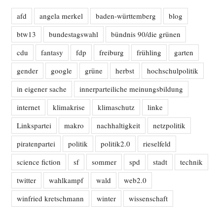
afd
angela merkel
baden-württemberg
blog
btw13
bundestagswahl
bündnis 90/die grünen
cdu
fantasy
fdp
freiburg
frühling
garten
gender
google
grüne
herbst
hochschulpolitik
in eigener sache
innerparteiliche meinungsbildung
internet
klimakrise
klimaschutz
linke
Linkspartei
makro
nachhaltigkeit
netzpolitik
piratenpartei
politik
politik2.0
rieselfeld
science fiction
sf
sommer
spd
stadt
technik
twitter
wahlkampf
wald
web2.0
winfried kretschmann
winter
wissenschaft