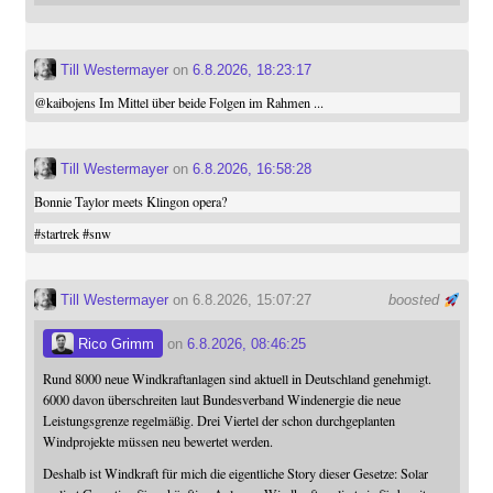
Till Westermayer
on
6.8.2026, 18:23:17
@
kaibojens
Im Mittel über beide Folgen im Rahmen ...
Till Westermayer
on
6.8.2026, 16:58:28
Bonnie Taylor meets Klingon opera?
#
startrek
#
snw
Till Westermayer
on 6.8.2026, 15:07:27
boosted
Rico Grimm
on
6.8.2026, 08:46:25
Rund 8000 neue Windkraftanlagen sind aktuell in Deutschland genehmigt.
6000 davon überschreiten laut Bundesverband Windenergie die neue
Leistungsgrenze regelmäßig. Drei Viertel der schon durchgeplanten
Windprojekte müssen neu bewertet werden.
Deshalb ist Windkraft für mich die eigentliche Story dieser Gesetze: Solar