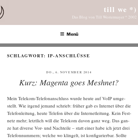
Zum
till we *)
Inhalt
Das Blog von Till Westermayer * 2002
springen
Menü
SCHLAGWORT:
IP-ANSCHLÜSSE
VERÖFFENTLICHT
DO., 6. NOVEMBER 2014
AM
Kurz: Magenta goes Meshnet?
Mein Tele­kom-Tele­fon­an­schluss wur­de heu­te auf VoIP umge­
stellt. Wie irgend jemand schrieb: frü­her gab es Inter­net über die
Tele­fon­lei­tung, heu­te Tele­fon über die Inter­net­lei­tung. Kein Fest­
netz mehr; letzt­lich will die Tele­kom davon ganz weg. Das gan­
ze hat diver­se Vor- und Nach­tei­le – statt einer habe ich jetzt drei
Tele­fon­num­mern; wel­che wo klin­gelt, ist kon­fi­gu­rier­bar. Soll­te