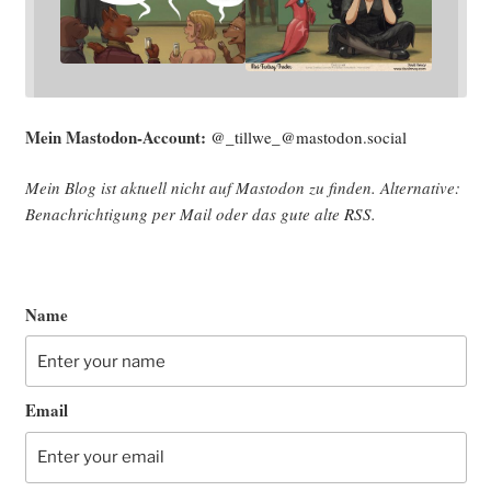
Mein Mast­o­don-Account:
@_tillwe_@mastodon.social
Mein Blog ist aktu­ell nicht auf Mast­o­don zu fin­den. Alter­na­ti­ve:
Benach­rich­ti­gung per Mail oder das gute alte
RSS
.
Name
Email