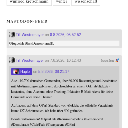
winfried kretschmann
winter
wissenschaft
MASTODON-FEED
Till Westermayer
on
8.8.2026, 05:52:52
@
fugueish
BlackDemon (small).
Till Westermayer
on 7.8.2026, 10:12:43
boosted
Haplo
on
5.8.2026, 08:21:17
Alle ~10.700 deutschen Gemeinden, über 60.000 Ratsanträge und -beschlüsse
mit Abstimmungsergebnissen, durchsuchbar an einem Ort: ratsblick.de -
kostenlos, ohne Account, ohne Tracking, Inklusive E-Mail-Alerts für deine
Gemeinde oder deine Themen
Aufbauend auf dem OParl-Standard von
@
okfde
: das offizielle Verzeichnis
kennt 127 Schnittstellen, ich habe über 500 gefunden.
Boosts willkommen!
#
OpenData
#
Kommunalpolitik
#
Gemeinderat
#
Demokratie
#
CivicTech
#
Transparenz
#
OParl