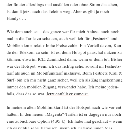
der Rou­ter aller­dings mal aus­fal­len oder ohne Strom daste­hen,
ist damit jetzt auch das Tele­fon weg. Aber es gibt ja noch
Handys …
Wie dem auch sei – das gan­ze war für mich Anlass, auch noch
mal in die Tari­fe zu schau­en, auch weil ich für „Fest­netz“ und
Mobil­te­le­fo­nie rela­tiv hohe Prei­se zah­le. Ein Vor­teil davon, Kun­
de der Tele­kom zu sein, ist es, denn Hot­spot pau­schal nut­zen zu
kön­nen, etwa im ICE. Zumin­dest dann, wenn er denn tut. Bis­her
war der Hot­spot, wenn ich das rich­tig sehe, sowohl im Fest­netz­
ta­rif als auch im Mobil­funk­ta­rif inklu­si­ve. Beim Fest­netz (Call &
Surf) bin ich mir nicht ganz sicher, weil ich als Zugangs­ken­nung
immer den mobi­len Zugang ver­wen­det habe. Ich mei­ne jeden­
falls, dass das so war.
Jetzt ent­fällt er zumeist.
In mei­nem alten Mobil­funk­ta­rif ist der Hot­spot nach wie vor ent­
hal­ten. In den neu­en „Magenta“-Tarifen ist er dage­gen nur noch
eine zubuch­ba­re Opti­on (4,95 €). Ich habe mal geschaut – wenn
ich es rich­tig sehe, käme ich, wenn ich Daten­vo­lu­men (das