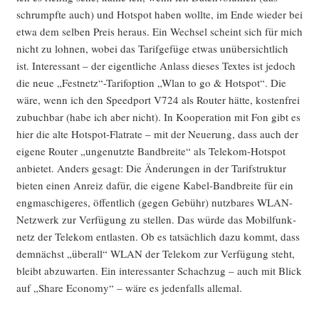
schrumpf­te auch) und Hot­spot haben woll­te, im Ende wie­der bei
etwa dem sel­ben Preis her­aus. Ein Wech­sel scheint sich für mich
nicht zu loh­nen, wobei das Tarif­ge­fü­ge etwas unüber­sicht­lich
ist. Inter­es­sant – der eigent­li­che Anlass die­ses Tex­tes ist jedoch
die neue „Festnetz“-Tarifoption „Wlan to go & Hot­spot“. Die
wäre, wenn ich den Speed­port V724 als Rou­ter hät­te, kos­ten­frei
zubuch­bar (habe ich aber nicht). In Koope­ra­ti­on mit Fon gibt es
hier die alte Hot­spot-Flat­rate – mit der Neue­rung, dass auch der
eige­ne Rou­ter „unge­nutz­te Band­brei­te“ als Tele­kom-Hot­spot
anbie­tet. Anders gesagt: Die Ände­run­gen in der Tarif­struk­tur
bie­ten einen Anreiz dafür, die eige­ne Kabel-Band­brei­te für ein
eng­ma­schi­ge­res, öffent­lich (gegen Gebühr) nutz­ba­res WLAN-
Netz­werk zur Ver­fü­gung zu stel­len. Das wür­de das Mobil­funk­
netz der Tele­kom ent­las­ten. Ob es tat­säch­lich dazu kommt, dass
dem­nächst „über­all“ WLAN der Tele­kom zur Ver­fü­gung steht,
bleibt abzu­war­ten. Ein inter­es­san­ter Schach­zug – auch mit Blick
auf „Share Eco­no­my“ – wäre es jeden­falls allemal.