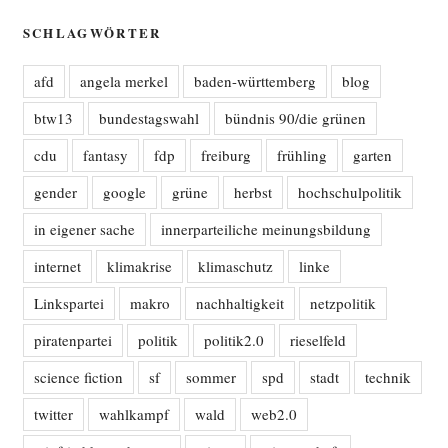
SCHLAGWÖRTER
afd
angela merkel
baden-württemberg
blog
btw13
bundestagswahl
bündnis 90/die grünen
cdu
fantasy
fdp
freiburg
frühling
garten
gender
google
grüne
herbst
hochschulpolitik
in eigener sache
innerparteiliche meinungsbildung
internet
klimakrise
klimaschutz
linke
Linkspartei
makro
nachhaltigkeit
netzpolitik
piratenpartei
politik
politik2.0
rieselfeld
science fiction
sf
sommer
spd
stadt
technik
twitter
wahlkampf
wald
web2.0