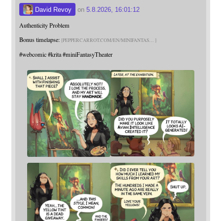
David Revoy
on
5.8.2026, 16:01:12
Authenticity Problem
Bonus timelapse:
PEPPERCARROT.COM/EN/MINIFANTAS
#
webcomic
#
krita
#
miniFantasyTheater