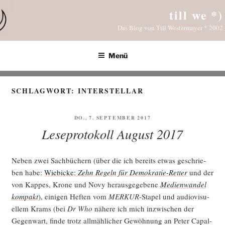
Zum
till we *)
Inhalt
Das Blog von Till Westermayer * 2002
springen
Menü
SCHLAGWORT:
INTERSTELLAR
VERÖFFENTLICHT
DO., 7. SEPTEMBER 2017
AM
Leseprotokoll August 2017
Neben zwei Sach­bü­chern (über die ich bereits etwas geschrie­
ben habe:
Wie­bicke:
Zehn Regeln für Demo­kra­tie-Ret­ter
und der
von Kap­pes, Kro­ne und Novy her­aus­ge­ge­be­ne
Medi­en­wan­del
kom­pakt
), eini­gen Hef­ten vom
MERKUR
-Sta­pel und audio­vi­su­
el­lem Krams (bei
Dr Who
nähe­re ich mich inzwi­schen der
Gegen­wart, fin­de trotz all­mäh­li­cher Gewöh­nung an Peter Capal­