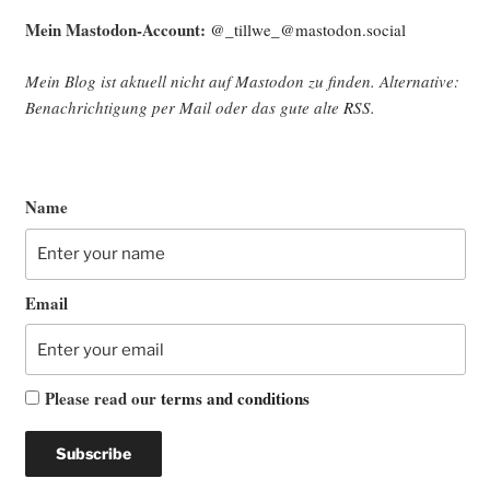
Mein Mast­o­don-Account:
@_tillwe_@mastodon.social
Mein Blog ist aktu­ell nicht auf Mast­o­don zu fin­den. Alter­na­ti­ve:
Benach­rich­ti­gung per Mail oder das gute alte
RSS
.
Name
Email
Please read our
terms and conditions