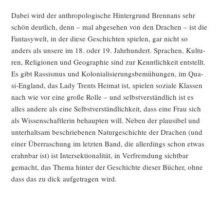
Dabei wird der anthro­po­lo­gi­sche Hin­ter­grund Brenn­ans sehr
schön deut­lich, denn – mal abge­se­hen von den Dra­chen – ist die
Fan­ta­sy­welt, in der die­se Geschich­ten spie­len, gar nicht so
anders als unse­re im 18. oder 19. Jahr­hun­dert. Spra­chen, Kul­tu­
ren, Reli­gio­nen und Geo­gra­phie sind zur Kennt­lich­keit ent­stellt.
Es gibt Ras­sis­mus und Kolo­nia­li­sie­rungs­be­mü­hun­gen, im Qua­
si-Eng­land, das Lady Trents Hei­mat ist, spie­len sozia­le Klas­sen
nach wie vor eine gro­ße Rol­le – und selbst­ver­ständ­lich ist es
alles ande­re als eine Selbst­ver­ständ­lich­keit, dass eine Frau sich
als Wis­sen­schaft­le­rin behaup­ten will. Neben der plau­si­bel und
unter­halt­sam beschrie­be­nen Natur­ge­schich­te der Dra­chen (und
einer Über­ra­schung im letz­ten Band, die aller­dings schon etwas
erahn­bar ist) ist Inter­sek­tio­na­li­tät, in Ver­frem­dung sicht­bar
gemacht, das The­ma hin­ter der Geschich­te die­ser Bücher, ohne
dass das zu dick auf­ge­tra­gen wird.