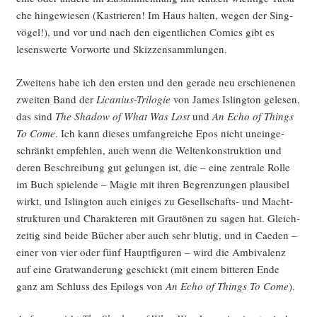
che hin­ge­wie­sen (Kas­trie­ren! Im Haus hal­ten, wegen der Sing­
vö­gel!), und vor und nach den eigent­li­chen Comics gibt es
lesens­wer­te Vor­wor­te und Skizzensammlungen.
Zwei­tens habe ich den ers­ten und den gera­de neu erschie­ne­nen
zwei­ten Band der
Lica­ni­us-Tri­lo­gie
von James Isling­ton gele­sen,
das sind
The Shadow of What Was Lost
und
An Echo of Things
To Come
. Ich kann die­ses umfang­rei­che Epos nicht unein­ge­
schränkt emp­feh­len, auch wenn die Wel­ten­kon­struk­ti­on und
deren Beschrei­bung gut gelun­gen ist, die – eine zen­tra­le Rol­le
im Buch spie­len­de – Magie mit ihren Begren­zun­gen plau­si­bel
wirkt, und Isling­ton auch eini­ges zu Gesell­schafts- und Macht­
struk­tu­ren und Cha­rak­te­ren mit Grau­tö­nen zu sagen hat. Gleich­
zei­tig sind bei­de Bücher aber auch sehr blu­tig, und in Cae­den –
einer von vier oder fünf Haupt­fi­gu­ren – wird die Ambi­va­lenz
auf eine Grat­wan­de­rung geschickt (mit einem bit­te­ren Ende
ganz am Schluss des Epi­logs von
An Echo of Things To Come
).