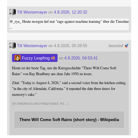
Till Westermayer
on
4.8.2026, 12:20:32
@
_rya_
Heute morgen lief mir "rage against machine learning" über die Timeline
...
Till Westermayer
on 4.8.2026, 05:28:55
boosted
Fuzzy Leapfrog
on
4.8.2026, 04:53:41
Heute ist der beste Tag, um die Kurzgeschichte "There Will Come Soft
Rains" von Ray Bradbury aus dem Jahr 1950 zu lesen.
Zitat: "Today is August 4, 2026," said a second voice from the kitchen ceiling,
"in the city of Allendale, California." lt repeated the date three times for
memory's sake."
EN.WIKIPEDIA.ORG/WIKI/THERE_WI
There Will Come Soft Rains (short story) - Wikipedia