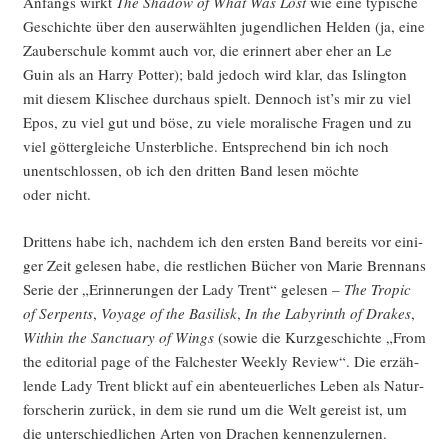
Anfangs wirkt
The Shadow of What Was Lost
wie eine typi­sche
Geschich­te über den aus­er­wähl­ten jugend­li­chen Hel­den (ja, eine
Zau­ber­schu­le kommt auch vor, die erin­nert aber eher an Le
Guin als an Har­ry Pot­ter); bald jedoch wird klar, das Isling­ton
mit die­sem Kli­schee durch­aus spielt. Den­noch ist’s mir zu viel
Epos, zu viel gut und böse, zu vie­le mora­li­sche Fra­gen und zu
viel göt­ter­glei­che Unsterb­li­che. Ent­spre­chend bin ich noch
unent­schlos­sen, ob ich den drit­ten Band lesen möch­te
oder nicht.
Drit­tens habe ich, nach­dem ich den ers­ten Band bereits vor eini­
ger Zeit gele­sen habe, die rest­li­chen Bücher von Marie Brenn­ans
Serie der „Erin­ne­run­gen der Lady Trent“ gele­sen –
The Tro­pic
of Ser­pents
,
Voya­ge of the Basi­lisk
,
In the Laby­rinth of Dra­kes
,
Within the Sanc­tua­ry of Wings
(sowie die Kurz­ge­schich­te „From
the edi­to­ri­al page of the Fal­ches­ter Weekly Review“. Die erzäh­
len­de Lady Trent blickt auf ein aben­teu­er­li­ches Leben als Natur­
for­sche­rin zurück, in dem sie rund um die Welt gereist ist, um
die unter­schied­li­chen Arten von Dra­chen kennenzulernen.