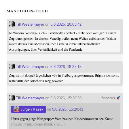
MASTODON-FEED
Till Westermayer
on
5.8.2026, 20:03:42
Jo Waltons Venedig-Buch - Everybody's perfect - mehr oder weniger in einem
Zug durchgelesen. In diesem Venedig treffen neun Welten aufeinander. Walton
macht daraus eine Meditation über Liebe in ihren unterschiedlichen
Ausprägungen, über Verletzlichkeit und die Pandemie.
Till Westermayer
on
5.8.2026, 18:37:15
Zug ist mit doppelt ärgerlichen +59 in Freiburg angekommen. Bright side: sonst
wäre vmtl. der Anschluss weg gewesen..
Till Westermayer
on 5.8.2026, 15:28:56
boosted
Jürgen Kasek
on
5.8.2026, 15:20:41
Urteil gegen junge Nazigruppe: Vom braunen Kinderzimmer in den Knast
TAZ.DE/URTEIL-GEGEN-JUNGE-NAZI