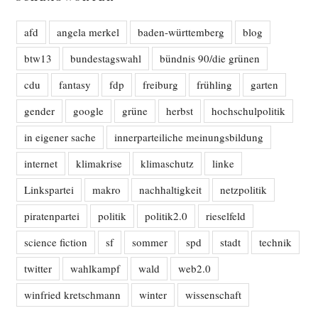
afd
angela merkel
baden-württemberg
blog
btw13
bundestagswahl
bündnis 90/die grünen
cdu
fantasy
fdp
freiburg
frühling
garten
gender
google
grüne
herbst
hochschulpolitik
in eigener sache
innerparteiliche meinungsbildung
internet
klimakrise
klimaschutz
linke
Linkspartei
makro
nachhaltigkeit
netzpolitik
piratenpartei
politik
politik2.0
rieselfeld
science fiction
sf
sommer
spd
stadt
technik
twitter
wahlkampf
wald
web2.0
winfried kretschmann
winter
wissenschaft