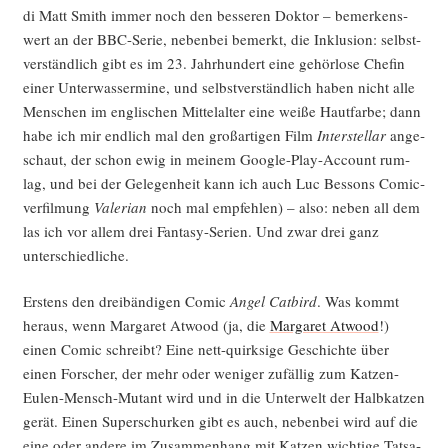
di Matt Smith immer noch den bes­se­ren Dok­tor – bemer­kens­
wert an der BBC-Serie, neben­bei bemerkt, die Inklu­si­on: selbst­
ver­ständ­lich gibt es im 23. Jahr­hun­dert eine gehör­lo­se Che­fin
einer Unter­was­ser­mi­ne, und selbst­ver­ständ­lich haben nicht alle
Men­schen im eng­li­schen Mit­tel­al­ter eine wei­ße Haut­far­be; dann
habe ich mir end­lich mal den groß­ar­ti­gen Film
Inter­stel­lar
ange­
schaut, der schon ewig in mei­nem Goog­le-Play-Account rum­
lag, und bei der Gele­gen­heit kann ich auch Luc Bes­sons Comic­
ver­fil­mung
Vale­ri­an
noch mal emp­feh­len) – also: neben all dem
las ich vor allem drei Fan­ta­sy-Seri­en. Und zwar drei ganz
unterschiedliche.
Ers­tens den drei­bän­di­gen Comic
Angel Cat­bird
. Was kommt
her­aus, wenn Mar­ga­ret Atwood (ja, die
Mar­ga­ret Atwood
!)
einen Comic schreibt? Eine nett-quirk­si­ge Geschich­te über
einen For­scher, der mehr oder weni­ger zufäl­lig zum Kat­zen-
Eulen-Mensch-Mutant wird und in die Unter­welt der Halb­kat­zen
gerät. Einen Super­schur­ken gibt es auch, neben­bei wird auf die
eine oder ande­re im Zusam­men­hang mit Kat­zen wich­ti­ge Tat­sa­