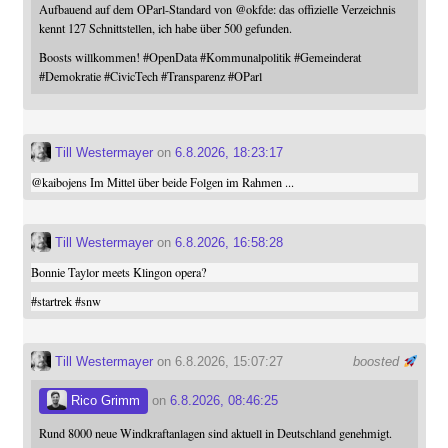
Aufbauend auf dem OParl-Standard von
@
okfde
: das offizielle Verzeichnis
kennt 127 Schnittstellen, ich habe über 500 gefunden.
Boosts willkommen!
#
OpenData
#
Kommunalpolitik
#
Gemeinderat
#
Demokratie
#
CivicTech
#
Transparenz
#
OParl
Till Westermayer
on
6.8.2026, 18:23:17
@
kaibojens
Im Mittel über beide Folgen im Rahmen ...
Till Westermayer
on
6.8.2026, 16:58:28
Bonnie Taylor meets Klingon opera?
#
startrek
#
snw
Till Westermayer
on 6.8.2026, 15:07:27
boosted
Rico Grimm
on
6.8.2026, 08:46:25
Rund 8000 neue Windkraftanlagen sind aktuell in Deutschland genehmigt.