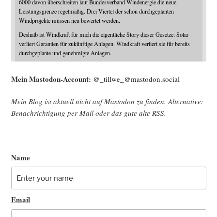
6000 davon überschreiten laut Bundesverband Windenergie die neue
Leistungsgrenze regelmäßig. Drei Viertel der schon durchgeplanten
Windprojekte müssen neu bewertet werden.
Deshalb ist Windkraft für mich die eigentliche Story dieser Gesetze: Solar
verliert Garantien für zukünftige Anlagen. Windkraft verliert sie für bereits
durchgeplante und genehmigte Anlagen.
Mein Mast­o­don-Account:
@_tillwe_@mastodon.social
Mein Blog ist aktu­ell nicht auf Mast­o­don zu fin­den. Alter­na­ti­ve:
Benach­rich­ti­gung per Mail oder das gute alte
RSS
.
Name
Email