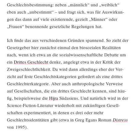
Geschlechts­be­stim­mung: neben „männ­lich“ und „weib­lich“
eben auch „unbe­stimmt“ – und fragt sich, was für Aus­wir­kun­
gen das dann auf vie­le exis­tie­ren­de, gezielt „Män­ner“ oder
„Frau­en“ benen­nen­de gesetz­li­che Rege­lun­gen hat.
Ich fin­de das aus ver­schie­de­nen Grün­den span­nend. So zieht der
Gesetz­ge­ber hier zunächst ein­mal den bio­so­zia­len Rea­li­tä­ten
nach, wenn ich etwa an die sozi­al­wis­sen­schaft­li­che Debat­te um
ein
Drit­tes Geschlecht
den­ke, ange­legt etwa in der Kri­tik der
Zwei­ge­schlecht­lich­keit. Da wird dann aller­dings eher der Ver­
zicht auf fes­te Geschlechts­ka­te­go­rien gefor­dert als eine drit­tes
Geschlech­ter­ka­te­go­rie. Aber auch anthro­po­lo­gi­sche Ver­wei­se
auf Gesell­schaf­ten, die ein drit­tes Geschlecht ken­nen, sind häu­
fig, bei­spiels­wei­se die
Hijra
Süd­asi­ens. Und natür­lich wird in der
Sci­ence-Fic­tion-Lite­ra­tur wie­der­holt mit zukünf­ti­gen Gesell­
schaf­ten expe­ri­men­tiert, in denen es drei oder mehr
Geschlechts­iden­ti­tä­ten gibt (etwa in Greg Egans Roman
Distress
von 1995).