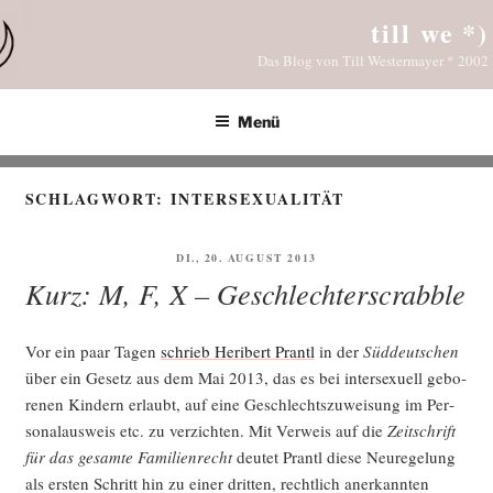
Zum
till we *)
Inhalt
Das Blog von Till Westermayer * 2002
springen
Menü
SCHLAGWORT:
INTERSEXUALITÄT
VERÖFFENTLICHT
DI., 20. AUGUST 2013
AM
Kurz: M, F, X – Geschlechterscrabble
Vor ein paar Tagen
schrieb Heri­bert Prantl
in der
Süd­deut­schen
über ein Gesetz aus dem Mai 2013, das es bei inter­se­xu­ell gebo­
re­nen Kin­dern erlaubt, auf eine Geschlechts­zu­wei­sung im Per­
so­nal­aus­weis etc. zu ver­zich­ten. Mit Ver­weis auf die
Zeit­schrift
für das gesam­te Fami­li­en­recht
deu­tet Prantl die­se Neu­re­ge­lung
als ers­ten Schritt hin zu einer drit­ten, recht­lich aner­kann­ten