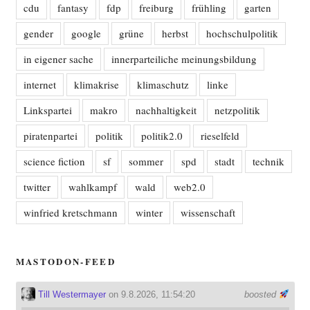
cdu
fantasy
fdp
freiburg
frühling
garten
gender
google
grüne
herbst
hochschulpolitik
in eigener sache
innerparteiliche meinungsbildung
internet
klimakrise
klimaschutz
linke
Linkspartei
makro
nachhaltigkeit
netzpolitik
piratenpartei
politik
politik2.0
rieselfeld
science fiction
sf
sommer
spd
stadt
technik
twitter
wahlkampf
wald
web2.0
winfried kretschmann
winter
wissenschaft
MASTODON-FEED
Till Westermayer
on 9.8.2026, 11:54:20
boosted