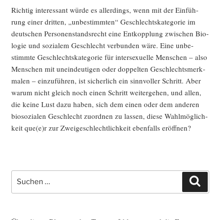
Rich­tig inter­es­sant wür­de es aller­dings, wenn mit der Ein­füh­
rung einer drit­ten, „unbe­stimm­ten“ Geschlechts­ka­te­go­rie im
deut­schen Per­so­nen­stands­recht eine Ent­kopp­lung zwi­schen Bio­
lo­gie und sozia­lem Geschlecht ver­bun­den wäre. Eine unbe­
stimm­te Geschlechts­ka­te­go­rie für inter­se­xu­el­le Men­schen – also
Men­schen mit unein­deu­ti­gen oder dop­pel­ten Geschlechts­merk­
ma­len – ein­zu­füh­ren, ist sicher­lich ein sinn­vol­ler Schritt. Aber
war­um nicht gleich noch einen Schritt wei­ter­ge­hen, und allen,
die kei­ne Lust dazu haben, sich dem einen oder dem ande­ren
bio­so­zia­len Geschlecht zuord­nen zu las­sen, die­se Wahl­mög­lich­
keit que(e)r zur Zwei­ge­schlecht­lich­keit eben­falls eröffnen?
Suche
Such
nach: