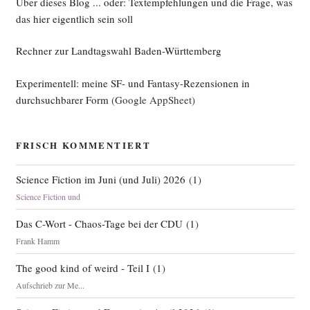
Über dieses Blog ... oder: Textempfehlungen und die Frage, was
das hier eigentlich sein soll
Rechner zur Landtagswahl Baden-Württemberg
Experimentell: meine SF- und Fantasy-Rezensionen in
durchsuchbarer Form
(Google AppSheet)
FRISCH KOMMENTIERT
Science Fiction im Juni (und Juli) 2026
(
1
)
Science Fiction und
Das C-Wort - Chaos-Tage bei der CDU
(
1
)
Frank Hamm
The good kind of weird - Teil I
(
1
)
Aufschrieb zur Me...