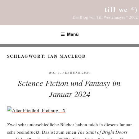
Zum
till we *)
Inhalt
Das Blog von Till Westermayer * 2002
springen
Menü
SCHLAGWORT:
IAN MACLEOD
VERÖFFENTLICHT
DO., 1. FEBRUAR 2024
AM
Science Fiction und Fantasy im
Januar 2024
Zwei sehr unter­schied­li­che Bücher haben mich in die­sem Janu­ar
sehr beein­druckt. Das ist zum einen
The Saint of Bright Doors