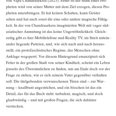
von Vajra Chandra­se­kera (2023). Fet­ter ist der Sohn eines Pro­
phe­ten wird von sei­ner Mut­ter mit dem Ziel erzo­gen, die­sen Pro­
phe­ten umzu­brin­gen. Er hat kei­nen Schat­ten, kann Geis­ter
sehen und hat auch sonst die eine oder ande­re magi­sche Fähig­
keit. In der von Chandra­se­kera ima­gi­nier­ten Welt mit vager süd-
asia­ti­scher Anmu­tung ist das kei­ne Unge­wöhn­lich­keit. Gleich­
zei­tig gibt es hier Mobil­te­le­fo­ne und Rea­li­ty TV, im Streit mit­ein­
an­der lie­gen­de Par­tei­en, und, wie sich nach und nach her­aus­
stellt, ein proto­fa­schis­ti­sches Regime, das Men­schen ohne
Ankla­ge weg­sperrt. Vor die­sem Hin­ter­grund eman­zi­piert sich
Fet­ter in der gro­ßen Stadt von sei­ner Kind­heit, scheint ein Leben
jen­seits des Über­sinn­li­chen zu fin­den, um am Ende doch vor der
Fra­ge zu ste­hen, wie er sich sei­nem Vater gegen­über ver­hal­ten
soll. Die titel­ge­ben­den ver­wun­sche­nen Türen sind – zur War­
nung – knall­bunt ange­stri­chen, und ein biss­chen ist das ein
Detail, das für das Buch steht: tur­bu­lent, magisch, und doch
glaub­wür­dig – und mit gro­ßen Fra­gen, die sich dahin­ter
verstecken.