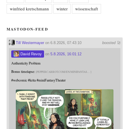
winfried kretschmann
winter
wissenschaft
MASTODON-FEED
Till Westermayer
on 6.8.2026, 07:43:10
boosted 🚀
David Revoy
on
5.8.2026, 16:01:12
Authenticity Problem
Bonus timelapse:
PEPPERCARROT.COM/EN/MINIFANTAS
#
webcomic
#
krita
#
miniFantasyTheater