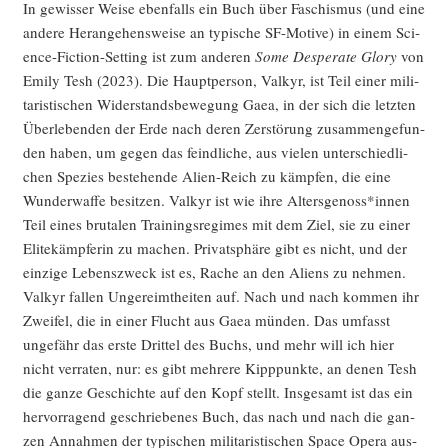
In gewis­ser Wei­se eben­falls ein Buch über Faschis­mus (und eine
ande­re Her­an­ge­hens­wei­se an typi­sche SF-Moti­ve) in einem Sci­
ence-Fic­tion-Set­ting ist zum ande­ren
Some Despe­ra­te Glo­ry
von
Emi­ly Tesh (2023). Die Haupt­per­son, Val­kyr, ist Teil einer mili­
ta­ris­ti­schen Wider­stands­be­we­gung Gaea, in der sich die letz­ten
Über­le­ben­den der Erde nach deren Zer­stö­rung zusam­men­ge­fun­
den haben, um gegen das feind­li­che, aus vie­len unter­schied­li­
chen Spe­zi­es bestehen­de Ali­en-Reich zu kämp­fen, die eine
Wun­der­waf­fe besit­zen. Val­kyr ist wie ihre Altersgenoss*innen
Teil eines bru­ta­len Trai­nings­re­gimes mit dem Ziel, sie zu einer
Eli­te­kämp­fe­rin zu machen. Pri­vat­sphä­re gibt es nicht, und der
ein­zi­ge Lebens­zweck ist es, Rache an den Ali­ens zu neh­men.
Val­kyr fal­len Unge­reimt­hei­ten auf. Nach und nach kom­men ihr
Zwei­fel, die in einer Flucht aus Gaea mün­den. Das umfasst
unge­fähr das ers­te Drit­tel des Buchs, und mehr will ich hier
nicht ver­ra­ten, nur: es gibt meh­re­re Kipp­punk­te, an denen Tesh
die gan­ze Geschich­te auf den Kopf stellt. Ins­ge­samt ist das ein
her­vor­ra­gend geschrie­be­nes Buch, das nach und nach die gan­
zen Annah­men der typi­schen mili­ta­ris­ti­schen Space Ope­ra aus­