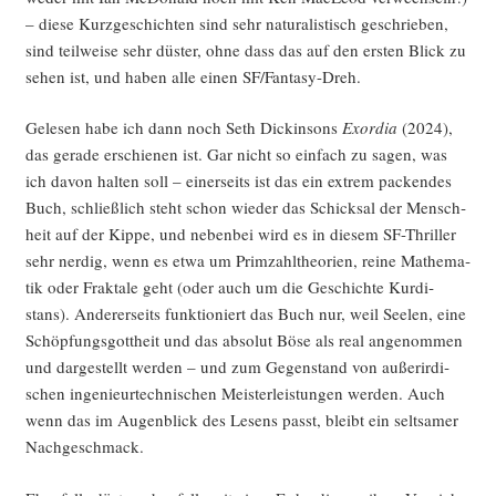
– die­se Kurz­ge­schich­ten sind sehr natu­ra­lis­tisch geschrie­ben,
sind teil­wei­se sehr düs­ter, ohne dass das auf den ers­ten Blick zu
sehen ist, und haben alle einen SF/­Fan­ta­sy-Dreh.
Gele­sen habe ich dann noch Seth Dick­in­sons
Exor­dia
(2024),
das gera­de erschie­nen ist. Gar nicht so ein­fach zu sagen, was
ich davon hal­ten soll – einer­seits ist das ein extrem packen­des
Buch, schließ­lich steht schon wie­der das Schick­sal der Mensch­
heit auf der Kip­pe, und neben­bei wird es in die­sem SF-Thril­ler
sehr nerdig, wenn es etwa um Prim­zahl­theo­rien, rei­ne Mathe­ma­
tik oder Frak­ta­le geht (oder auch um die Geschich­te Kur­di­
stans). Ande­rer­seits funk­tio­niert das Buch nur, weil See­len, eine
Schöp­fungs­gott­heit und das abso­lut Böse als real ange­nom­men
und dar­ge­stellt wer­den – und zum Gegen­stand von außer­ir­di­
schen inge­nieur­tech­ni­schen Meis­ter­leis­tun­gen wer­den. Auch
wenn das im Augen­blick des Lesens passt, bleibt ein selt­sa­mer
Nachgeschmack.