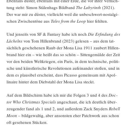
Eben­falls düs­ter, eben­falls mit einer Erde, die vor ihrer Ver­nich­
tung steht: Simon Stå­len­hags Bild­band
The Laby­rinth
(2021).
Der war mir zu düs­ter, viel­leicht weil die unbe­schwert-nost­al­gi­
schen Zwi­schen­tö­ne aus
Tales from the Loop
hier fehlten.
Und jen­seits von SF & Fan­ta­sy habe ich noch
Die Erfin­dung des
Lächelns
von Tom Hil­len­brand (2023) gele­sen – aus dem tat­
säch­lich gesche­he­nen Raub der Mona Lisa 1911 zau­bert Hil­len­
brand hier ein – wie heißt das so schön – Sit­ten­ge­mäl­de der Zeit
vor den bei­den Welt­krie­gen, ein Paris, in dem tech­ni­sche, poli­ti­
sche und künst­le­ri­sche Revo­lu­tio­nen auf­ein­an­der sto­ßen, und in
dem es plau­si­bel erscheint, dass Picas­so gemein­sam mit Apol­
lin­aire hin­ter dem Dieb­stahl der Mona Lisa steckt.
Auf dem Bild­schirm habe ich mir die Fol­gen 3 und 4 des
Doc­
tor Who Christ­mas Spe­cials
ange­schaut, die ich deut­lich über­
zeu­gen­der fand als 1 und 2, und außer­dem Zack Sny­ders
Rebell
Moon
– bild­ge­wal­tig, aber ansons­ten eher Patch­work aus schon
oft gese­he­nen Stücken.