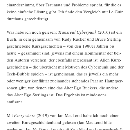
ein­an­der­nimmt, über Trau­ma­ta und Pro­ble­me spricht, für die es
kei­ne ein­fa­che Lösung gibt. Ich fin­de den Ver­gleich mit Le Guin
durch­aus gerechtfertigt.
Was habe ich noch gele­sen:
Trans­re­al Cyber­punk
(2016) ist ein
Buch, in dem gemein­sam von Rudy Rucker und Bruce Ster­ling
geschrie­be­ne Kurz­ge­schich­ten – von den 1980er Jah­ren bis
heu­te – gesam­melt sind, jeweils mit einem Kom­men­tar der bei­
den Autoren ver­se­hen, der eben­falls inter­es­sant ist. Allen Kurz­
ge­schich­ten – die über­dreht mit Moti­ven des Cyber­punk und der
Tech-Bubble spie­len – ist gemein­sam, das es jeweils ein mehr
oder weni­ger kon­flik­tär zuein­an­der ste­hen­des Paar an Haupt­per­
so­nen gibt, von denen eine das Alter Ego Ruckers, die ande­re
das Alter Ego Ster­lings ist. Das Ergeb­nis ist min­des­tens
amüsant.
Mit
Ever­y­whe­re
(2019) von Ian MacLeod habe ich noch einen
zwei­ten Kurz­ge­schich­ten­band gele­sen (Ian MacLeod bit­te
weder mit Ian McDo­nald noch mit Ken MacLeod ver­wech­seln!)