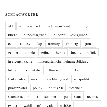
SCHLAGWÖRTER
afd
angela merkel
baden-württemberg
blog
btw13
bundestagswahl
bündnis 90/die grünen
cdu
fantasy
fdp
freiburg
frühling
garten
gender
google
grüne
herbst
hochschulpolitik
in eigener sache
innerparteiliche meinungsbildung
internet
klimakrise
klimaschutz
linke
Linkspartei
makro
nachhaltigkeit
netzpolitik
piratenpartei
politik
politik2.0
rieselfeld
science fiction
sf
sommer
spd
stadt
technik
twitter
wahlkampf
wald
web2.0