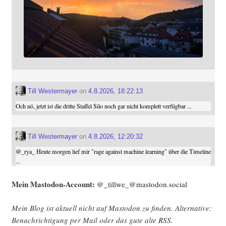
Till Westermayer
on
4.8.2026, 18:22:13
Och nö, jetzt ist die dritte Staffel Silo noch gar nicht komplett verfügbar ...
Till Westermayer
on
4.8.2026, 12:20:32
@
_rya_
Heute morgen lief mir "rage against machine learning" über die Timeline
...
Mein Mast­o­don-Account:
@_tillwe_@mastodon.social
Mein Blog ist aktu­ell nicht auf Mast­o­don zu fin­den. Alter­na­ti­ve:
Benach­rich­ti­gung per Mail oder das gute alte
RSS
.