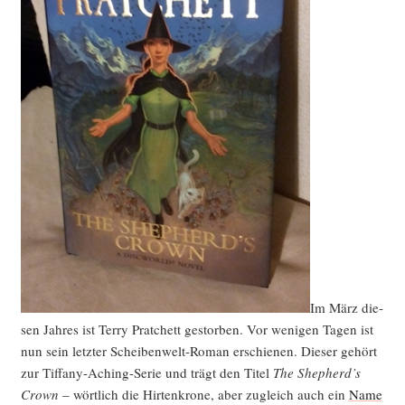
Im März die­
sen Jah­res ist Ter­ry Prat­chett gestor­ben. Vor weni­gen Tagen ist
nun sein letz­ter Schei­ben­welt-Roman erschie­nen. Die­ser gehört
zur Tif­fa­ny-Aching-Serie und trägt den Titel
The Shepherd’s
Crown
– wört­lich die Hir­ten­kro­ne, aber zugleich auch ein
Name