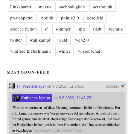
Linkspartei
makro
nachhaltigkeit
netzpolitik
piratenpartei
politik
politik2.0
rieselfeld
science fiction
sf
sommer
spd
stadt
technik
twitter
wahlkampf
wald
web2.0
winfried kretschmann
winter
wissenschaft
MASTODON-FEED
Till Westermayer
on 9.8.2026, 11:54:20
boosted
Katharina Nocun
on
9.8.2026, 11:46:25
„Wie die Autor:innen auf diese Deutung kommen, bleibt ihr Geheimnis. Ein
in Erkenntnisinteresse wie Vorgehensweise KI-getriebener Artikel ist ihnen
Grund genug, um die deutschsprachige Soziologie der Gegenwart, und zwar
der Einfachheit halber gleich in ihrer Gesamtheit, der Unwissenschaftlichkeit
zu bezichtigen.“
ZEIT.DE/FEUILLETON/2026-08/WIS