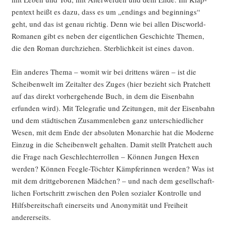
pen­text heißt es dazu, dass es um „endings and begin­nings“
geht, und das ist genau rich­tig. Denn wie bei allen Disc­world-
Roma­nen gibt es neben der eigent­li­chen Geschich­te The­men,
die den Roman durch­zie­hen. Sterb­lich­keit ist eines davon.
Ein ande­res The­ma – womit wir bei drit­tens wären – ist die
Schei­ben­welt im Zeit­al­ter des Zuges (hier bezieht sich Prat­chett
auf das direkt vor­her­ge­hen­de Buch, in dem die Eisen­bahn
erfun­den wird). Mit Tele­gra­fie und Zei­tun­gen, mit der Eisen­bahn
und dem städ­ti­schen Zusam­men­le­ben ganz unter­schied­li­cher
Wesen, mit dem Ende der abso­lu­ten Mon­ar­chie hat die Moder­ne
Ein­zug in die Schei­ben­welt gehal­ten. Damit stellt Prat­chett auch
die Fra­ge nach Geschlech­ter­rol­len – Kön­nen Jun­gen Hexen
wer­den? Kön­nen Feegle-Töch­ter Kämp­fe­rin­nen wer­den? Was ist
mit dem dritt­ge­bo­re­nen Mäd­chen? – und nach dem gesell­schaft­
li­chen Fort­schritt zwi­schen den Polen sozia­ler Kon­trol­le und
Hilfs­be­reit­schaft einer­seits und Anony­mi­tät und Frei­heit
andererseits.