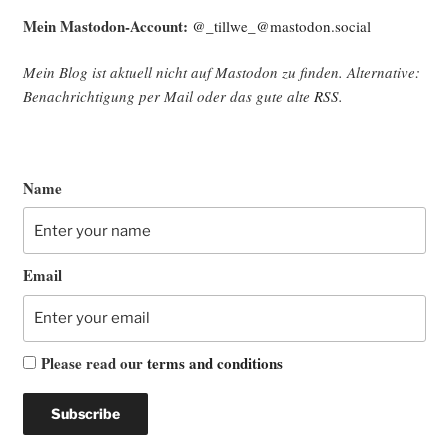
Mein Mast­o­don-Account:
@_tillwe_@mastodon.social
Mein Blog ist aktu­ell nicht auf Mast­o­don zu fin­den. Alter­na­ti­ve:
Benach­rich­ti­gung per Mail oder das gute alte
RSS
.
Name
Email
Please read our
terms and conditions