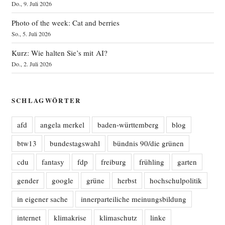
Do., 9. Juli 2026
Photo of the week: Cat and berries
So., 5. Juli 2026
Kurz: Wie halten Sie’s mit AI?
Do., 2. Juli 2026
SCHLAGWÖRTER
afd
angela merkel
baden-württemberg
blog
btw13
bundestagswahl
bündnis 90/die grünen
cdu
fantasy
fdp
freiburg
frühling
garten
gender
google
grüne
herbst
hochschulpolitik
in eigener sache
innerparteiliche meinungsbildung
internet
klimakrise
klimaschutz
linke