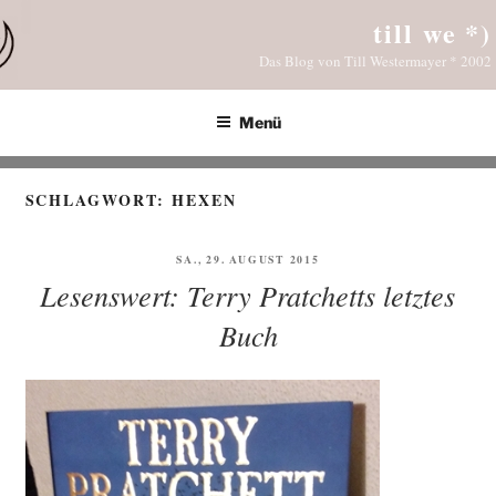
Zum
till we *)
Inhalt
Das Blog von Till Westermayer * 2002
springen
Menü
SCHLAGWORT:
HEXEN
VERÖFFENTLICHT
SA., 29. AUGUST 2015
AM
Lesenswert: Terry Pratchetts letztes
Buch