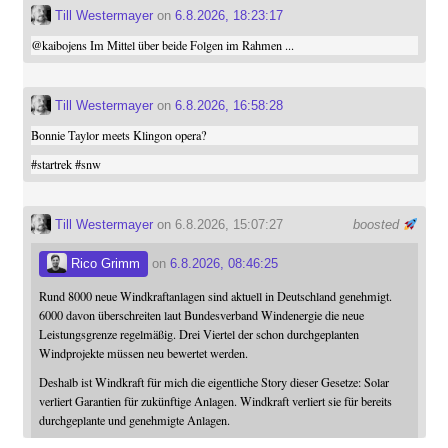
Till Westermayer
on
6.8.2026, 18:23:17
@
kaibojens
Im Mittel über beide Folgen im Rahmen ...
Till Westermayer
on
6.8.2026, 16:58:28
Bonnie Taylor meets Klingon opera?
#
startrek
#
snw
Till Westermayer
on 6.8.2026, 15:07:27
boosted
Rico Grimm
on
6.8.2026, 08:46:25
Rund 8000 neue Windkraftanlagen sind aktuell in Deutschland genehmigt.
6000 davon überschreiten laut Bundesverband Windenergie die neue
Leistungsgrenze regelmäßig. Drei Viertel der schon durchgeplanten
Windprojekte müssen neu bewertet werden.
Deshalb ist Windkraft für mich die eigentliche Story dieser Gesetze: Solar
verliert Garantien für zukünftige Anlagen. Windkraft verliert sie für bereits
durchgeplante und genehmigte Anlagen.