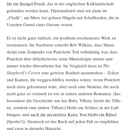
für ein See­igel-Fos­sil
, das in der eng­li­schen Kalk­land­schaft
gefun­den wer­den kann. Fik­tio­na­li­siert sind wir dann im
„Chalk“, am Meer, bei grü­nen Hügeln mit Schaf­her­den, die in
Urzei­ten Grund eines Oze­ans waren.
Es ist nicht ganz ein­fach, ein post­hum erschie­ne­nes Werk zu
rezen­sie­ren. Im Nach­wort schreibt Rob Wil­kins, dass Manu­
skript zum Zeit­punkt von Prat­chetts Tod voll­stän­dig war, dass
Prat­chett aber übli­cher­wei­se sei­ne Manu­skrip­te immer und
immer wie­der über­ar­bei­tet hat. Im Ver­gleich dazu ist
The
Shepherd’s Crown
eine gewis­se Rau­heit anzu­mer­ken – Ecken
und Kan­ten, die weg­ge­schlif­fen wor­den wären, wenn Prat­chett
noch dazu gekom­men wäre, aber auch eine Struk­tur, die noch
nicht ganz so ver­äs­telt ist wie in sei­nen ande­ren Roma­nen. (Ins­
be­son­de­re die Geschich­te um das Baby Tif­fa­ny [nicht die Tif­fa­
ny, son­dern eine ande­re Tif­fa­ny] bleibt am Schluss in der Luft
hän­gen, und
auch die mys­te­riö­se Kat­ze You bleibt ein Rät­sel
[Spoi­ler!]). Den­noch ist das Buch auf jeden Fall zu emp­feh­len,
und zwar in drei­er­lei Hinsicht.