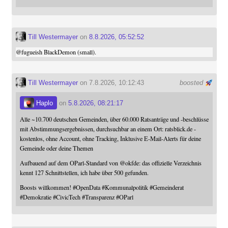
Till Westermayer
on
8.8.2026, 05:52:52
@
fugueish
BlackDemon (small).
Till Westermayer
on 7.8.2026, 10:12:43
boosted
Haplo
on
5.8.2026, 08:21:17
Alle ~10.700 deutschen Gemeinden, über 60.000 Ratsanträge und -beschlüsse
mit Abstimmungsergebnissen, durchsuchbar an einem Ort: ratsblick.de -
kostenlos, ohne Account, ohne Tracking, Inklusive E-Mail-Alerts für deine
Gemeinde oder deine Themen
Aufbauend auf dem OParl-Standard von
@
okfde
: das offizielle Verzeichnis
kennt 127 Schnittstellen, ich habe über 500 gefunden.
Boosts willkommen!
#
OpenData
#
Kommunalpolitik
#
Gemeinderat
#
Demokratie
#
CivicTech
#
Transparenz
#
OParl