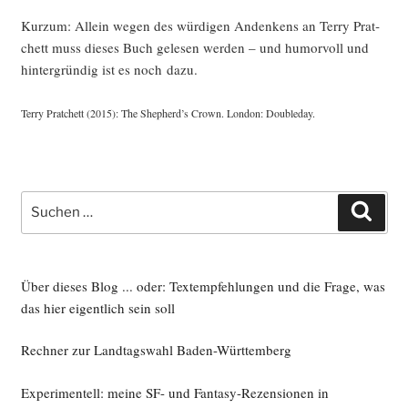
Kurz­um: Allein wegen des wür­di­gen Andenkens an Ter­ry Prat­
chett muss die­ses Buch gele­sen wer­den – und humor­voll und
hin­ter­grün­dig ist es noch dazu.
Ter­ry Prat­chett (2015): The Shepherd’s Crown. Lon­don: Doubleday.
Suche
Such
nach:
Über dieses Blog ... oder: Textempfehlungen und die Frage, was
das hier eigentlich sein soll
Rechner zur Landtagswahl Baden-Württemberg
Experimentell: meine SF- und Fantasy-Rezensionen in