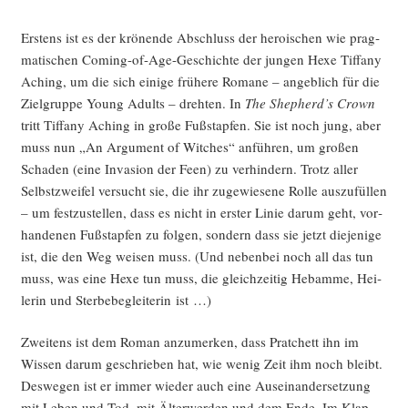
Ers­tens ist es der krö­nen­de Abschluss der heroi­schen wie prag­
ma­ti­schen Coming-of-Age-Geschich­te der jun­gen Hexe Tif­fa­ny
Aching, um die sich eini­ge frü­he­re Roma­ne – angeb­lich für die
Ziel­grup­pe Young Adults – dreh­ten. In
The Shepherd’s Crown
tritt Tif­fa­ny Aching in gro­ße Fuß­stap­fen. Sie ist noch jung, aber
muss nun „An Argu­ment of Wit­ches“ anfüh­ren, um gro­ßen
Scha­den (eine Inva­si­on der Feen) zu ver­hin­dern. Trotz aller
Selbst­zwei­fel ver­sucht sie, die ihr zuge­wie­se­ne Rol­le aus­zu­fül­len
– um fest­zu­stel­len, dass es nicht in ers­ter Linie dar­um geht, vor­
han­de­nen Fuß­stap­fen zu fol­gen, son­dern dass sie jetzt die­je­ni­ge
ist, die den Weg wei­sen muss. (Und neben­bei noch all das tun
muss, was eine Hexe tun muss, die gleich­zei­tig Heb­am­me, Hei­
le­rin und Ster­be­be­glei­te­rin ist …)
Zwei­tens ist dem Roman anzu­mer­ken, dass Prat­chett ihn im
Wis­sen dar­um geschrie­ben hat, wie wenig Zeit ihm noch bleibt.
Des­we­gen ist er immer wie­der auch eine Aus­ein­an­der­set­zung
mit Leben und Tod, mit Älter­wer­den und dem Ende. Im Klap­