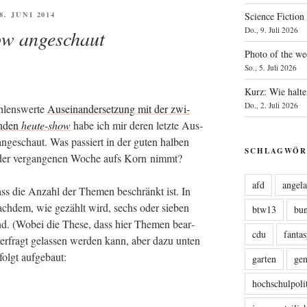
ÖFFENTLICHT
 8. JUNI 2014
Science Fiction
Do., 9. Juli 2026
ow angeschaut
Photo of the we
So., 5. Juli 2026
Kurz: Wie halte
Do., 2. Juli 2026
­lens­wer­te
Aus­ein­an­der­set­zung mit der zwi­
n­den
heu­te-show
habe ich mir deren letz­te Aus­
nge­schaut. Was pas­siert in der guten hal­ben
SCHLAGWÖR
ik der ver­gan­ge­nen Woche aufs Korn nimmt?
afd
angel
 dass die Anzahl der The­men beschränkt ist. In
ach­dem, wie gezählt wird, sechs oder sie­ben
btw13
bu
d. (Wobei die The­se, dass hier The­men bear­
cdu
fanta
­ter­fragt gelas­sen wer­den kann, aber dazu unten
folgt aufgebaut:
garten
ge
hochschulpoli