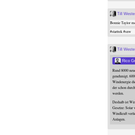
Till West
Bonnie Taylor me
#
startrek
#
snw
Till West
Rico G
Rund 8000 neue
genehmigt. 600
Windenergie die
der schon durc
werden.
Deshalb ist Win
Gesetze: Solar 
Windkraft verli
Anlagen.