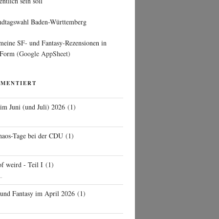
entlich sein soll
ndtagswahl Baden-Württemberg
 meine SF- und Fantasy-Rezensionen in
 Form
(Google AppSheet)
MMENTIERT
 im Juni (und Juli) 2026
(
1
)
d
haos-Tage bei der CDU
(
1
)
f weird - Teil I
(
1
)
..
 und Fantasy im April 2026
(
1
)