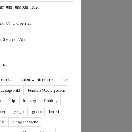
 im Juni (und Juli) 2026
ek: Cat and berries
n Sie’s mit AI?
TER
a merkel
baden-württemberg
blog
ndestagswahl
bündnis 90/die grünen
sy
fdp
freiburg
frühling
nder
google
grüne
herbst
tik
in eigener sache