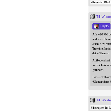
@
fugueish
Black
Till West
Haplo
Alle ~10.700 d
und -beschlüss
einem Ort: rats
Tracking, Inklu
deine Themen
Aufbauend auf
Verzeichnis ken
gefunden.
Boosts willk
#
Gemeinderat
Till West
@
kaibojens
Im Mi