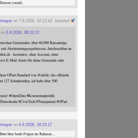
Demon (small).
ermayer
on 7.8.2026, 10:12:43
boosted
on
5.8.2026, 08:21:17
eutschen Gemeinden, über 60.000 Ratsanträge
e mit Abstimmungsergebnissen, durchsuchbar an
blick.de - kostenlos, ohne Account, ohne
sive E-Mail-Alerts für deine Gemeinde oder
 dem OParl-Standard von
@
okfde
: das offizielle
nt 127 Schnittstellen, ich habe über 500
ommen!
#
OpenData
#
Kommunalpolitik
#
Demokratie
#
CivicTech
#
Transparenz
#
OParl
ermayer
on
6.8.2026, 18:23:17
ttel über beide Folgen im Rahmen ...