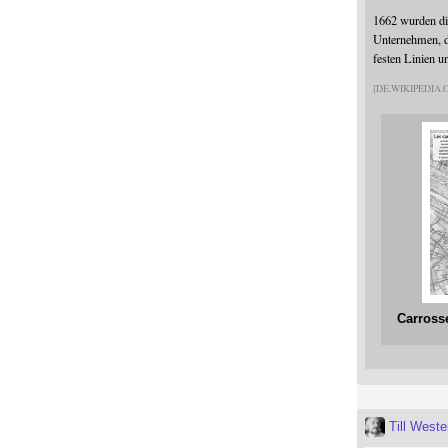
1662 wurden die
Unternehmen, da
festen Linien u
DE.WIKIPEDIA
Carross
Till West