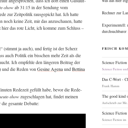
uf ange­spro­chen, dass ich dort einen Gast­auf­
was das hier eig
­te-show
ab 31:15 in der Sen­dung vom
Rechner zur La
 zur Zeit­po­li­tik raus­ge­pickt hat. Ich hat­te
n noch kei­ne Zeit, mir das anzu­schau­en, hat­te
Experimentell:
zt hier das rote Licht, ich kom­me zum Schluss –
durchsuchbarer
 (stimmt ja auch), und fer­tig ist der Scherz
FRISCH KO
ass auch Poli­tik ein biss­chen mehr Zeit als die
aucht. Ich emp­feh­le den län­ge­ren Bei­trag der
Science Fiction
und die Reden von
Gesi­ne Age­na
und
Bet­ti­na
Science Fiction un
Das C-Wort - C
Frank Hamm
inu­ten Rede­zeit gefüllt habe, bevor die Rede­
The good kind o
heu­te-show
zuge­schla­gen hat, fin­det mei­nen
 die gesam­te Debatte:
Aufschrieb zur Me.
Science Fiction
Science Fiction im