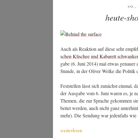
VER
SO.,
AM
heute-sh
Auch als Reak­ti­on auf die­se sehr emp­feh
schen Kli­schee und Kaba­rett schwan­ke
ga­be (6. Juni 2014) mal etwas genau­er a
Stun­de, in der Oli­ver Wel­ke die Poli­t
Fest­stel­len lässt sich zunächst ein­mal,
der Aus­ga­be vom 6. Juni waren es, je n
The­men, die zur Spra­che gekom­men sin
bei­tet wer­den, auch nicht ganz unter­hin
mehr). Die Sen­dung war jeden­falls wie 
„heu­
weiterlesen
te-