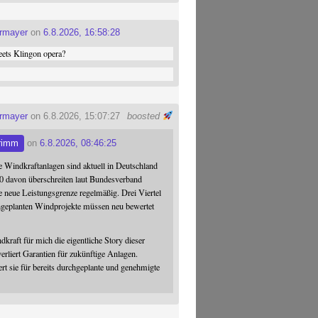
ermayer
on
6.8.2026, 16:58:28
ets Klingon opera?
ermayer
on 6.8.2026, 15:07:27
boosted
rimm
on
6.8.2026, 08:46:25
 Windkraftanlagen sind aktuell in Deutschland
0 davon überschreiten laut Bundesverband
 neue Leistungsgrenze regelmäßig. Drei Viertel
hgeplanten Windprojekte müssen neu bewertet
dkraft für mich die eigentliche Story dieser
verliert Garantien für zukünftige Anlagen.
ert sie für bereits durchgeplante und genehmigte