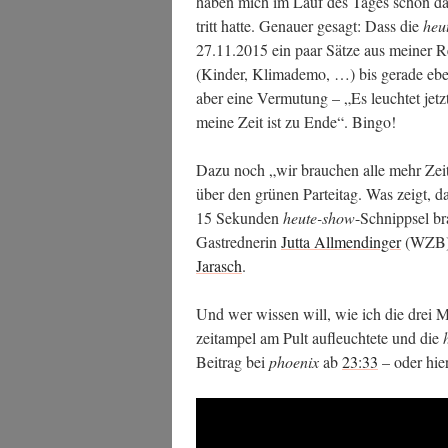
haben mich im Lauf des Tages schon dar­a
tritt hat­te. Genau­er gesagt: Dass die
heu
27.11.2015 ein paar Sät­ze aus mei­ner Rede
(Kin­der, Kli­ma­de­mo, …) bis gera­de ebe
aber eine Ver­mu­tung – „Es leuch­tet jet
mei­ne Zeit ist zu Ende“. Bingo!
Dazu noch „wir brau­chen alle mehr Zeit“
über den grü­nen Par­tei­tag. Was zeigt, d
15 Sekun­den
heu­te-show
-Schnipp­sel br
Gast­red­ne­rin
Jut­ta All­men­din­ger
(WZB) 
Jarasch
.
Und wer wis­sen will, wie ich die drei M
zeit­am­pel am Pult auf­leuch­te­te und die
Bei­trag bei
phoe­nix
ab
23:33
– oder hier