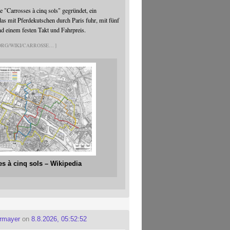
 "Carrosses à cinq sols" gegründet, ein
s mit Pferdekutschen durch Paris fuhr, mit fünf
nd einem festen Takt und Fahrpreis.
.ORG/WIKI/CARROSSE
es à cinq sols – Wikipedia
ermayer
on
8.8.2026, 05:52:52