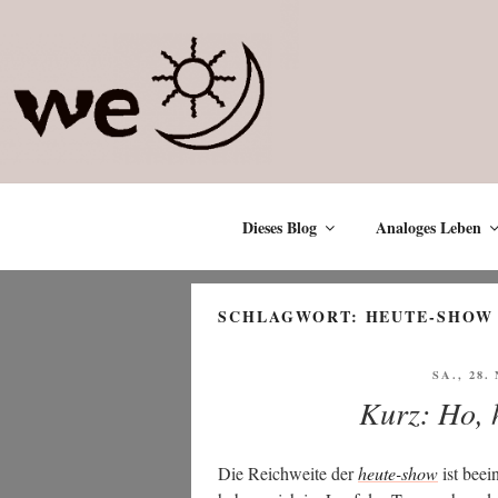
Zum
Inhalt
springen
Dieses Blog
Analoges Leben
SCHLAGWORT:
HEUTE-SHOW
VERÖFF
SA., 28
AM
Kurz: Ho, 
Die Reich­wei­te der
heu­te-show
ist beei