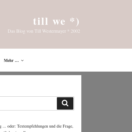
till we *)
Das Blog von Till Westermayer * 2002
Mehr …
Suchen
g ... oder: Textempfehlungen und die Frage,