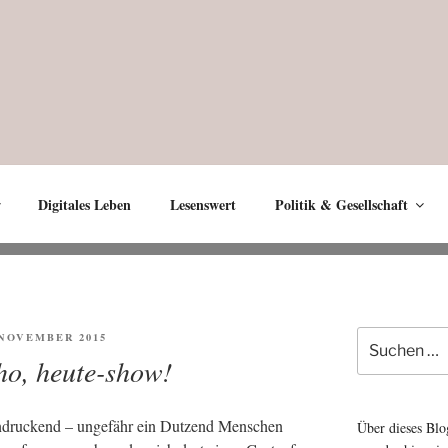
Digitales Leben
Lesenswert
Politik & Gesellschaft
Suche
ENTLICHT
. NOVEMBER 2015
nach:
ho, heute-show!
n­dru­ckend – unge­fähr ein Dut­zend Men­schen
Über dieses Blo