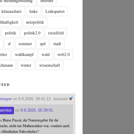
che meinungsbildung
internet
klimaschutz
linke
Linkspartei
hhaltigkeit
netzpolitik
politik
politik2.0
rieselfeld
n
sf
sommer
spd
stadt
itter
wahlkampf
wald
web2.0
tschmann
winter
wissenschaft
FEED
ermayer
on 9.8.2026, 08:41:13
boosted
armlos
on
9.8.2026, 05:39:01
ss Blaise Pascal, der Namensgeber für die
ache, nicht nur Mathematiker war, sondern auch
s öffentlichen Nahverkehrs?