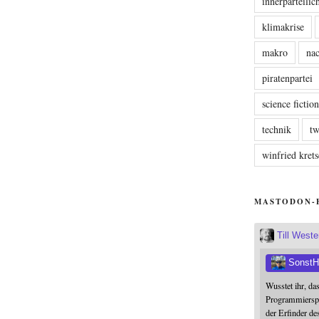
innerparteili
klimakrise
makro
nac
piratenpartei
science fictio
technik
tw
winfried kre
MASTODON-
Till West
SonstH
Wusstet ihr, da
Programmierspr
der Erfinder de