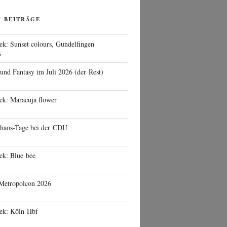
N BEITRÄGE
ek: Sunset colours, Gundelfingen
6
 und Fantasy im Juli 2026 (der Rest)
ek: Maracuja flower
haos-Tage bei der CDU
ek: Blue bee
 Metropolcon 2026
eek: Köln Hbf