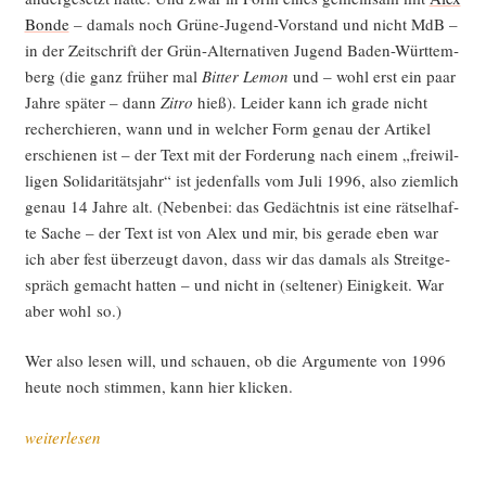
Bonde
– damals noch Grü­ne-Jugend-Vor­stand und nicht MdB –
in der Zeit­schrift der Grün-Alter­na­ti­ven Jugend Baden-Würt­tem­
berg (die ganz frü­her mal
Bit­ter Lemon
und – wohl erst ein paar
Jah­re spä­ter – dann
Zit­ro
hieß). Lei­der kann ich gra­de nicht
recher­chie­ren, wann und in wel­cher Form genau der Arti­kel
erschie­nen ist – der Text mit der For­de­rung nach einem „frei­wil­
li­gen Soli­da­ri­täts­jahr“ ist jeden­falls vom Juli 1996, also ziem­lich
genau 14 Jah­re alt. (Neben­bei: das Gedächt­nis ist eine rät­sel­haf­
te Sache – der Text ist von Alex und mir, bis gera­de eben war
ich aber fest über­zeugt davon, dass wir das damals als Streit­ge­
spräch gemacht hat­ten – und nicht in (sel­te­ner) Einig­keit. War
aber wohl so.)
Wer also lesen will, und schau­en, ob die Argu­men­te von 1996
heu­te noch stim­men, kann hier klicken.
„Gut
weiterlesen
Ding