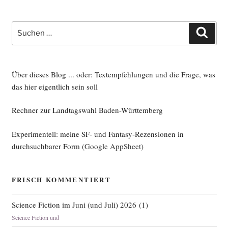
will
Wei­
le
Suche
Such
haben:
nach:
zur
Zivil­
dienst­
Über dieses Blog ... oder: Textempfehlungen und die Frage, was
de­
das hier eigentlich sein soll
bat­
Rechner zur Landtagswahl Baden-Württemberg
te“
Experimentell: meine SF- und Fantasy-Rezensionen in
durchsuchbarer Form
(Google AppSheet)
FRISCH KOMMENTIERT
Science Fiction im Juni (und Juli) 2026
(
1
)
Science Fiction und