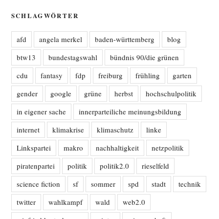
SCHLAGWÖRTER
afd
angela merkel
baden-württemberg
blog
btw13
bundestagswahl
bündnis 90/die grünen
cdu
fantasy
fdp
freiburg
frühling
garten
gender
google
grüne
herbst
hochschulpolitik
in eigener sache
innerparteiliche meinungsbildung
internet
klimakrise
klimaschutz
linke
Linkspartei
makro
nachhaltigkeit
netzpolitik
piratenpartei
politik
politik2.0
rieselfeld
science fiction
sf
sommer
spd
stadt
technik
twitter
wahlkampf
wald
web2.0