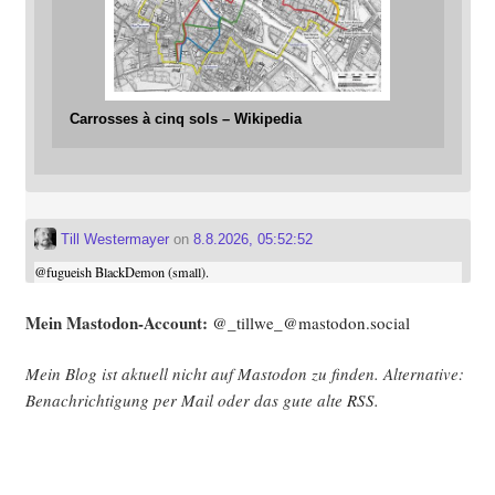
Carrosses à cinq sols – Wikipedia
Till Westermayer
on
8.8.2026, 05:52:52
@
fugueish
BlackDemon (small).
Mein Mast­o­don-Account:
@_tillwe_@mastodon.social
Mein Blog ist aktu­ell nicht auf Mast­o­don zu fin­den. Alter­na­ti­ve:
Benach­rich­ti­gung per Mail oder das gute alte
RSS
.