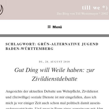
Zum
till we *)
Inhalt
Das Blog von Till Westermayer * 2002
springen
Menü
SCHLAGWORT:
GRÜN-ALTERNATIVE JUGEND
BADEN-WÜRTTEMBERG
VERÖFFENTLICHT
DI., 24. AUGUST 2010
AM
Gut Ding will Weile haben: zur
Zivildienstdebatte
Ange­sichts der aktu­el­len Debat­te um Wehr­pflicht, Zivil­dienst
und (frei­wil­li­ge) sozia­le Diens­te ist mir ein­ge­fal­len, dass ich
mich ja vor eini­ger Zeit auch schon mal poli­tisch damit aus­ein­
an­der­ge­setzt hat­te. Und zwar in Form eines gemein­sam mit
Alex