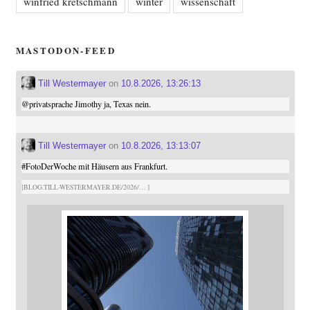
winfried kretschmann
winter
wissenschaft
MASTODON-FEED
Till Westermayer
on
10.8.2026, 13:26:13
@
privatsprache
Jimothy ja, Texas nein.
Till Westermayer
on
10.8.2026, 13:13:07
#
FotoDerWoche
mit Häusern aus Frankfurt.
BLOG.TILL-WESTERMAYER.DE/2026/