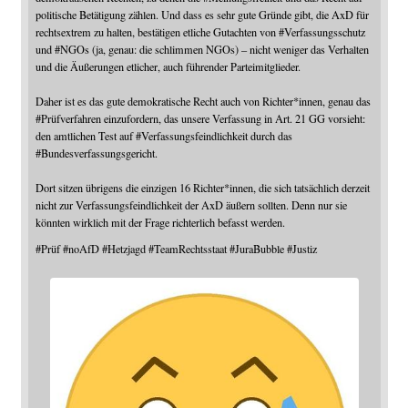
politische Betätigung zählen. Und dass es sehr gute Gründe gibt, die AxD für
rechtsextrem zu halten, bestätigen etliche Gutachten von
#
Verfassungsschutz
und
#
NGOs
(ja, genau: die schlimmen NGOs) – nicht weniger das Verhalten
und die Äußerungen etlicher, auch führender Parteimitglieder.
Daher ist es das gute demokratische Recht auch von Richter*innen, genau das
#
Prüfverfahren
einzufordern, das unsere Verfassung in Art. 21 GG vorsieht:
den amtlichen Test auf
#
Verfassungsfeindlichkeit
durch das
#
Bundesverfassungsgericht
.
Dort sitzen übrigens die einzigen 16 Richter*innen, die sich tatsächlich derzeit
nicht zur Verfassungsfeindlichkeit der AxD äußern sollten. Denn nur sie
könnten wirklich mit der Frage richterlich befasst werden.
#
Prüf
#
noAfD
#
Hetzjagd
#
TeamRechtsstaat
#
JuraBubble
#
Justiz