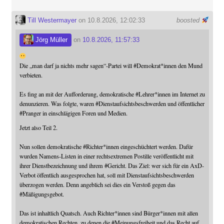
Till Westermayer
on 10.8.2026, 12:02:33
boosted
Jörg Müller
on
10.8.2026, 11:57:33
Die „man darf ja nichts mehr sagen“-Partei will
#
Demokrat
*innen den Mund
verbieten.
Es fing an mit der Aufforderung, demokratische
#
Lehrer
*innen im Internet zu
denunzieren. Was folgte, waren
#
Dienstaufsichtsbeschwerden
und öffentlicher
#
Pranger
in einschlägigen Foren und Medien.
Jetzt also Teil 2.
Nun sollen demokratische
#
Richter
*innen eingeschüchtert werden. Dafür
wurden Namens-Listen in einer rechtsextremen Postille veröffentlicht mit
ihrer Dienstbezeichnung und ihrem
#
Gericht
. Das Ziel: wer sich für ein AxD-
Verbot öffentlich ausgesprochen hat, soll mit Dienstaufsichtsbeschwerden
überzogen werden. Denn angeblich sei dies ein Verstoß gegen das
#
Mäßigungsgebot
.
Das ist inhaltlich Quatsch. Auch Richter*innen sind Bürger*innen mit allen
demokratischen Rechten, zu denen die
#
Meinungsfreiheit
und das Recht auf