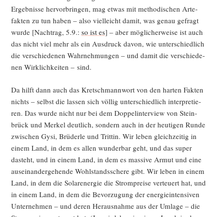
Ergeb­nis­se her­vor­brin­gen, mag etwas mit metho­di­schen Arte­
fak­ten zu tun haben – also viel­leicht damit, was genau gefragt
wur­de [Nach­trag, 5.9.:
so ist es
] – aber mög­li­cher­wei­se ist auch
das nicht viel mehr als ein Aus­druck davon, wie unter­schied­lich
die ver­schie­de­nen Wahr­neh­mun­gen – und damit die ver­schie­de­
nen Wirk­lich­kei­ten – sind.
Da hilft dann auch das Kret­sch­mann­wort von den har­ten Fak­ten
nichts – selbst die las­sen sich völ­lig unter­schied­lich inter­pre­tie­
ren. Das wur­de nicht nur bei dem Dop­pel­in­ter­view von Stein­
brück und Mer­kel deut­lich, son­dern auch in der heu­ti­gen Run­de
zwi­schen Gysi, Brü­der­le und Trit­tin. Wir leben gleich­zei­tig in
einem Land, in dem es allen wun­der­bar geht, und das super
dasteht, und in einem Land, in dem es mas­si­ve Armut und eine
aus­ein­an­der­ge­hen­de Wohl­stands­sche­re gibt. Wir leben in einem
Land, in dem die Solar­ener­gie die Strom­prei­se ver­teu­ert hat, und
in einem Land, in dem die Bevor­zu­gung der ener­gie­in­ten­si­ven
Unter­neh­men – und deren Her­aus­nah­me aus der Umla­ge – die