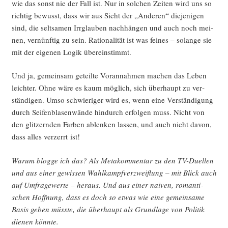
wie das sonst nie der Fall ist. Nur in sol­chen Zei­ten wird uns so
rich­tig bewusst, dass wir aus Sicht der „Ande­ren“ die­je­ni­gen
sind, die selt­sa­men Irr­glau­ben nach­hän­gen und auch noch mei­
nen, ver­nünf­tig zu sein. Ratio­na­li­tät ist was fei­nes – solan­ge sie
mit der eige­nen Logik übereinstimmt.
Und ja, gemein­sam geteil­te Vor­an­nah­men machen das Leben
leich­ter. Ohne wäre es kaum mög­lich, sich über­haupt zu ver­
stän­di­gen. Umso schwie­ri­ger wird es, wenn eine Ver­stän­di­gung
durch Sei­fen­bla­sen­wän­de hin­durch erfol­gen muss. Nicht von
den glit­zern­den Far­ben ablen­ken las­sen, und auch nicht davon,
dass alles ver­zerrt ist!
War­um blog­ge ich das? Als Meta­kom­men­tar zu den TV-Duel­len
und aus einer gewis­sen Wahl­kampf­ver­zweif­lung – mit Blick auch
auf Umfra­ge­wer­te – her­aus. Und aus einer nai­ven, roman­ti­
schen Hoff­nung, dass es doch so etwas wie eine gemein­sa­me
Basis geben müss­te, die über­haupt als Grund­la­ge von Poli­tik
die­nen könnte.