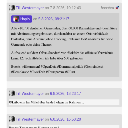
Till Westermayer
on 7.8.2026, 10:12:43
boosted
Haplo
on
5.8.2026, 08:21:17
Alle ~10.700 deutschen Gemeinden, über 60.000 Ratsanträge und -beschlüsse
mit Abstimmungsergebnissen, durchsuchbar an einem Ort: ratsblick.de -
kostenlos, ohne Account, ohne Tracking, Inklusive E-Mail-Alerts für deine
Gemeinde oder deine Themen
Aufbauend auf dem OParl-Standard von
@
okfde
: das offizielle Verzeichnis
kennt 127 Schnittstellen, ich habe über 500 gefunden.
Boosts willkommen!
#
OpenData
#
Kommunalpolitik
#
Gemeinderat
#
Demokratie
#
CivicTech
#
Transparenz
#
OParl
Till Westermayer
on
6.8.2026, 18:23:17
@
kaibojens
Im Mittel über beide Folgen im Rahmen ...
Till Westermayer
on
6.8.2026, 16:58:28
Bonnie Taylor meets Klingon opera?