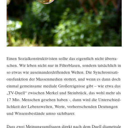
Einen Sozi­al­kon­struk­ti­vis­ten soll­te das eigent­lich nicht über­ra­
schen. Wir leben nicht nur in Fil­ter­bla­sen, son­dern tat­säch­lich in
so etwas wie aus­ein­an­der­drif­ten­den Wel­ten. Die Syn­chro­ni­sa­ti­
ons­funk­ti­on der Mas­sen­me­di­en stot­tert, und wenn es dann doch
ein­mal gemein­sa­me media­le Groß­ereig­nis­se gibt – wie etwa das
„TV-Duell“ zwi­schen Mer­kel und Stein­brück, das wohl mehr als
17 Mio. Men­schen gese­hen haben -, dann wird die Unter­schied­
lich­keit der Lebens­wel­ten, Wer­te, vor­herr­schen­den Deu­tun­gen
und Wis­sens­be­stän­de umso sichtbarer.
Dass zwei Mei­nungs­um­fra­gen direkt nach dem Duell dia­me­tra­le