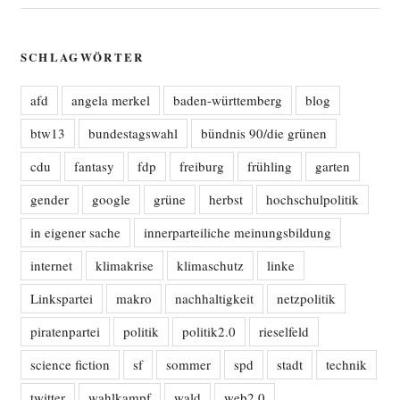
SCHLAGWÖRTER
afd
angela merkel
baden-württemberg
blog
btw13
bundestagswahl
bündnis 90/die grünen
cdu
fantasy
fdp
freiburg
frühling
garten
gender
google
grüne
herbst
hochschulpolitik
in eigener sache
innerparteiliche meinungsbildung
internet
klimakrise
klimaschutz
linke
Linkspartei
makro
nachhaltigkeit
netzpolitik
piratenpartei
politik
politik2.0
rieselfeld
science fiction
sf
sommer
spd
stadt
technik
twitter
wahlkampf
wald
web2.0