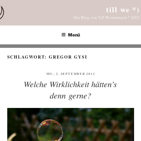
Zum
till we *)
Inhalt
Das Blog von Till Westermayer * 2002
springen
Menü
SCHLAGWORT:
GREGOR GYSI
VERÖFFENTLICHT
MO., 2. SEPTEMBER 2013
AM
Welche Wirklichkeit hätten’s
denn gerne?