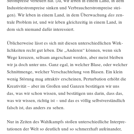
Strom­prei­se ver­teu­ert hat. (Ja, wir leben in einem Land, in dem
Indus­trie­strom­prei­se sin­ken und Ver­brau­cher­strom­prei­se stei­
gen). Wir leben in einem Land, in dem Über­wa­chung
das
zen­
tra­le Pro­blem ist, und wir leben gleich­zei­tig in einem Land, in
dem sich nie­mand dafür interessiert.
Übli­cher­wei­se lässt es sich mit die­sen unter­schied­li­chen Wirk­
lich­kei­ten recht gut leben. Die „Ande­ren“ kön­nen, wenn sich
Wege kreu­zen, selt­sam ange­schaut wer­den, aber meist blei­ben
wir ja doch unter uns. Ganz egal, in wel­cher Bla­se, oder wel­cher
Schnitt­men­ge, wel­cher Ver­schach­te­lung von Bla­sen. Ein klein
wenig Stö­rung mag attrak­tiv erschei­nen, Per­tur­ba­ti­on erhöht die
Krea­ti­vi­tät – aber im Gro­ßen und Gan­zen bestä­ti­gen wir uns
das, was wir schon wis­sen, und bestä­ti­gen uns dar­in, dass das,
was wir wis­sen, rich­tig ist – und das es völ­lig selbst­ver­ständ­lich
falsch ist, das anders zu sehen.
Nur in Zei­ten des Wahl­kampfs sto­ßen unter­schied­li­che Inter­pre­
ta­tio­nen der Welt so deut­lich und so schmerz­haft auf­ein­an­der,