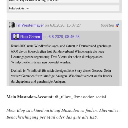
#
startrek
#
snw
Till Westermayer
on 6.8.2026, 15:07:27
boosted
Rico Grimm
on
6.8.2026, 08:46:25
Rund 8000 neue Windkraftanlagen sind aktuell in Deutschland genehmigt.
6000 davon überschreiten laut Bundesverband Windenergie die neue
Leistungsgrenze regelmäßig. Drei Viertel der schon durchgeplanten
Windprojekte müssen neu bewertet werden.
Deshalb ist Windkraft für mich die eigentliche Story dieser Gesetze: Solar
verliert Garantien für zukünftige Anlagen. Windkraft verliert sie für bereits
durchgeplante und genehmigte Anlagen.
Mein Mast­o­don-Account:
@_tillwe_@mastodon.social
Mein Blog ist aktu­ell nicht auf Mast­o­don zu fin­den. Alter­na­ti­ve:
Benach­rich­ti­gung per Mail oder das gute alte
RSS
.