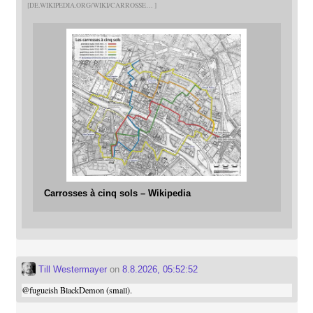
DE.WIKIPEDIA.ORG/WIKI/CARROSSE
Carrosses à cinq sols – Wikipedia
Till Westermayer
on
8.8.2026, 05:52:52
@
fugueish
BlackDemon (small).