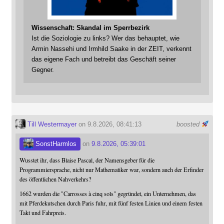
Wissenschaft: Skandal im Sperrbezirk
Ist die Soziologie zu links? Wer das behauptet, wie
Armin Nassehi und Irmhild Saake in der ZEIT, verkennt
das eigene Fach und betreibt das Geschäft seiner
Gegner.
Till Westermayer
on 9.8.2026, 08:41:13
boosted
SonstHarmlos
on
9.8.2026, 05:39:01
Wusstet ihr, dass Blaise Pascal, der Namensgeber für die
Programmiersprache, nicht nur Mathematiker war, sondern auch der Erfinder
des öffentlichen Nahverkehrs?
1662 wurden die "Carrosses à cinq sols" gegründet, ein Unternehmen, das
mit Pferdekutschen durch Paris fuhr, mit fünf festen Linien und einem festen
Takt und Fahrpreis.