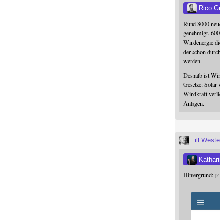
Rico G
Rund 8000 neue
genehmigt. 600
Windenergie die
der schon durc
werden.
Deshalb ist Win
Gesetze: Solar 
Windkraft verli
Anlagen.
Till West
Kathari
Hintergrund:
Z