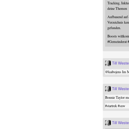
Tracking, Inklu
deine Themen
Aufbauend auf
Verzeichnis ken
gefunden.
Boosts willk
#
Gemeinderat
Till West
@
kaibojens
Im Mi
Till West
Bonnie Taylor me
#
startrek
#
snw
Till West