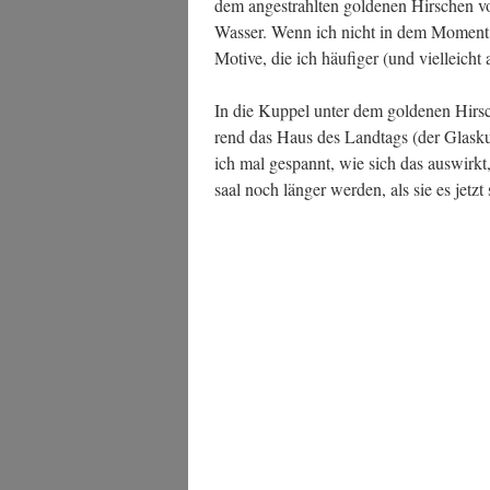
dem ange­strahl­ten gol­de­nen Hir­schen 
Was­ser. Wenn ich nicht in dem Moment 
Moti­ve, die ich häu­fi­ger (und viel­leich
In die Kup­pel unter dem gol­de­nen Hirs
rend das Haus des Land­tags (der Glas­k
ich mal gespannt, wie sich das aus­wirkt
saal noch län­ger wer­den, als sie es jetzt