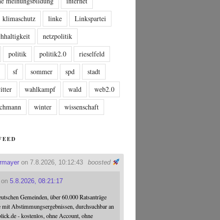
che meinungsbildung
internet
klimaschutz
linke
Linkspartei
hhaltigkeit
netzpolitik
politik
politik2.0
rieselfeld
n
sf
sommer
spd
stadt
itter
wahlkampf
wald
web2.0
tschmann
winter
wissenschaft
FEED
ermayer
on 7.8.2026, 10:12:43
boosted
on
5.8.2026, 08:21:17
eutschen Gemeinden, über 60.000 Ratsanträge
e mit Abstimmungsergebnissen, durchsuchbar an
blick.de - kostenlos, ohne Account, ohne