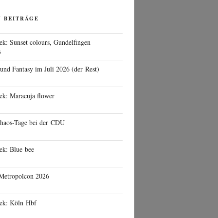
N BEITRÄGE
ek: Sunset colours, Gundelfingen
6
 und Fantasy im Juli 2026 (der Rest)
ek: Maracuja flower
haos-Tage bei der CDU
ek: Blue bee
 Metropolcon 2026
eek: Köln Hbf