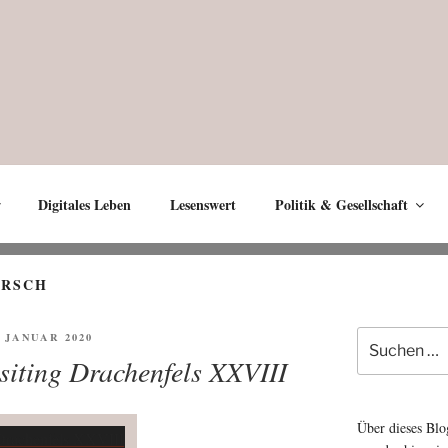
Digitales Leben
Lesenswert
Politik & Gesellschaft
IRSCH
Suche
FENTLICHT
. JANUAR 2020
nach:
isiting Drachenfels XXVIII
Über dieses Blo