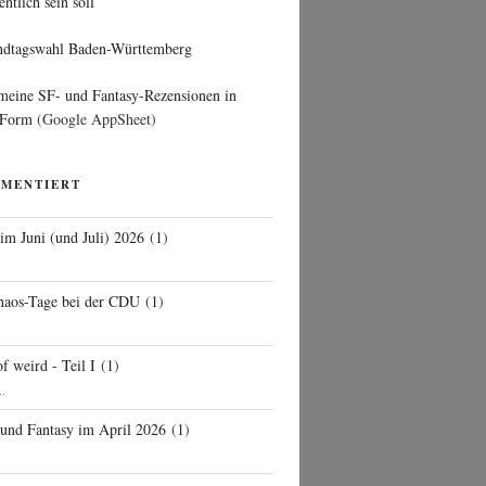
entlich sein soll
ndtagswahl Baden-Württemberg
 meine SF- und Fantasy-Rezensionen in
 Form
(Google AppSheet)
MMENTIERT
 im Juni (und Juli) 2026
(
1
)
d
haos-Tage bei der CDU
(
1
)
f weird - Teil I
(
1
)
..
 und Fantasy im April 2026
(
1
)