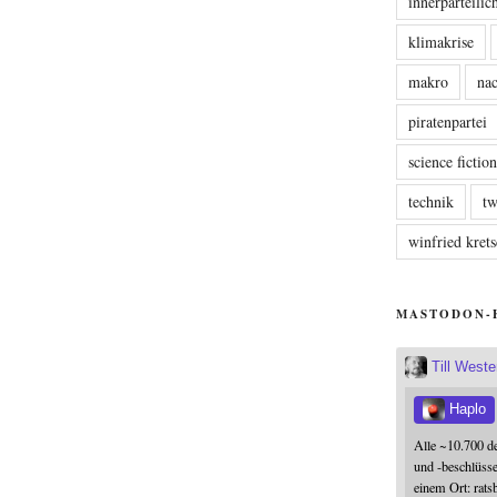
innerparteili
klimakrise
makro
nac
piratenpartei
science fictio
technik
tw
winfried kre
MASTODON-
Till West
Haplo
Alle ~10.700 d
und -beschlüss
einem Ort: rats