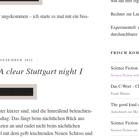
was das hier eig
Rechner zur La
r ange­kom­men – ich star­te es mal mit ein biss­
Experimentell:
durchsuchbarer
FRISCH KO
ENTLICHT
. DEZEMBER 2012
A clear Stuttgart night I
Science Fiction
Science Fiction un
Das C-Wort - C
Frank Hamm
The good kind o
er kür­zer sind, sind die hin­rei­ßend beleuch­ten­
Aufschrieb zur Me.
d­tag. Das fängt beim nächt­li­chen Blick aus
Science Fiction
­ten an und endet nicht beim nächt­li­chen
Science Fiction im
mel mit dem gelb leuch­ten­den Neu­en Schloss und