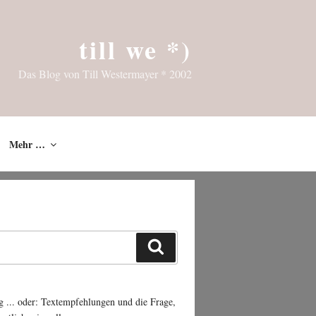
till we *)
Das Blog von Till Westermayer * 2002
Mehr …
Suchen
g ... oder: Textempfehlungen und die Frage,