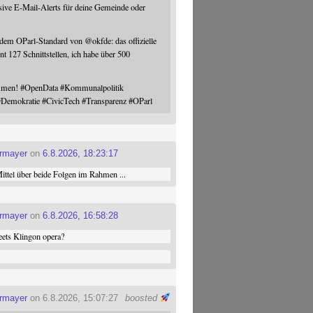
sive E-Mail-Alerts für deine Gemeinde oder
 dem OParl-Standard von
@
okfde
: das offizielle
nt 127 Schnittstellen, ich habe über 500
ommen!
#
OpenData
#
Kommunalpolitik
#
Demokratie
#
CivicTech
#
Transparenz
#
OParl
ermayer
on
6.8.2026, 18:23:17
ttel über beide Folgen im Rahmen ...
ermayer
on
6.8.2026, 16:58:28
ets Klingon opera?
ermayer
on 6.8.2026, 15:07:27
boosted