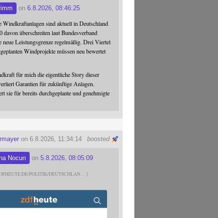
rimm
on
6.8.2026, 08:46:25
 Windkraftanlagen sind aktuell in Deutschland
0 davon überschreiten laut Bundesverband
 neue Leistungsgrenze regelmäßig. Drei Viertel
hgeplanten Windprojekte müssen neu bewertet
dkraft für mich die eigentliche Story dieser
verliert Garantien für zukünftige Anlagen.
ert sie für bereits durchgeplante und genehmigte
ermayer
on 6.8.2026, 11:34:14
boosted
na Nocun
on
5.8.2026, 08:05:09
DFHEUTE.DE/POLITIK/DEUTSCHLAN