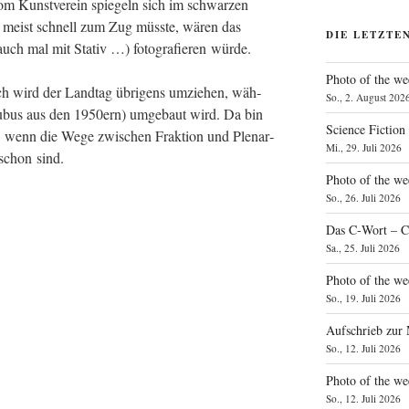
vom Kunst­ver­ein spie­geln sich im schwar­zen
meist schnell zum Zug müss­te, wären das
DIE LETZTE
t auch mal mit Sta­tiv …) foto­gra­fie­ren würde.
Photo of the we
ch wird der Land­tag übri­gens umzie­hen, wäh­
So., 2. August 202
u­bus aus den 1950ern) umge­baut wird. Da bin
Science Fiction
, wenn die Wege zwi­schen Frak­ti­on und Ple­nar­
Mi., 29. Juli 2026
 schon sind.
Photo of the we
So., 26. Juli 2026
Das C‑Wort – C
Sa., 25. Juli 2026
Photo of the we
So., 19. Juli 2026
Aufschrieb zur
So., 12. Juli 2026
Photo of the w
So., 12. Juli 2026