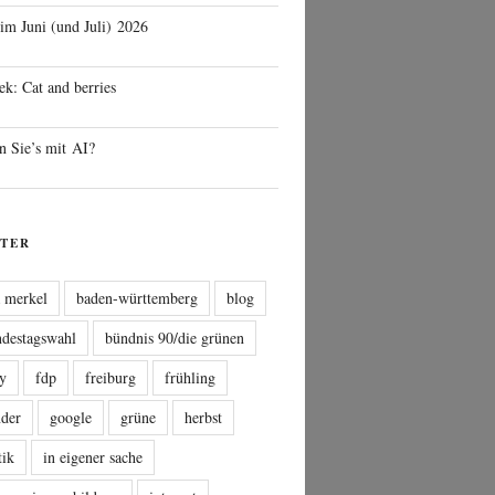
 im Juni (und Juli) 2026
ek: Cat and berries
n Sie’s mit AI?
TER
a merkel
baden-württemberg
blog
ndestagswahl
bündnis 90/die grünen
sy
fdp
freiburg
frühling
nder
google
grüne
herbst
tik
in eigener sache