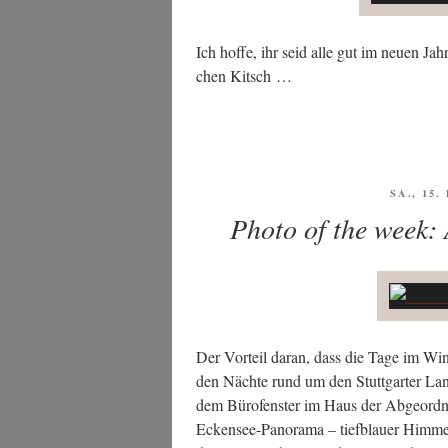
Ich hof­fe, ihr seid alle gut im neu­en Jah
chen Kitsch …
VERÖFF
SA., 15
AM
Photo of the week: 
Der Vor­teil dar­an, dass die Tage im Win­t
den Näch­te rund um den Stutt­gar­ter Lan
dem Büro­fens­ter im Haus der Abge­ord­ne
Ecken­see-Pan­ora­ma – tief­blau­er Him­