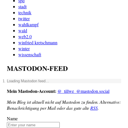
spd
stadt
technik
twitter
wahlkampf
wald
web2.0
winfried kretschmann
winter
wissenschaft
MASTODON-FEED
Loa­ding Mast­o­don feed…
Mein Mast­o­don-Account:
@_tillwe_@mastodon.social
Mein Blog ist aktu­ell nicht auf Mast­o­don zu fin­den. Alter­na­ti­ve:
Benach­rich­ti­gung per Mail oder das gute alte
RSS
.
Name