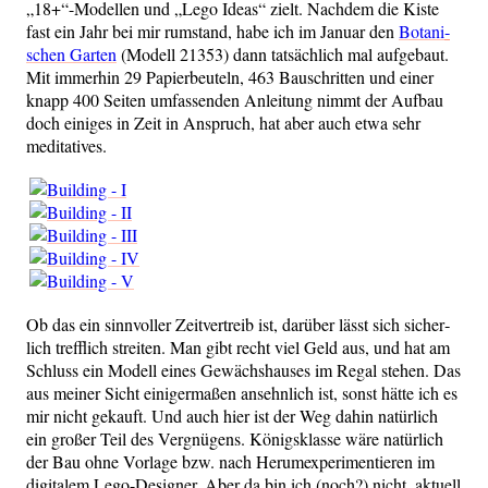
„18+“-Modellen und „Lego Ide­as“ zielt. Nach­dem die Kis­te
fast ein Jahr bei mir rum­stand, habe ich im Janu­ar den
Bota­ni­
schen Gar­ten
(Modell 21353) dann tat­säch­lich mal auf­ge­baut.
Mit immer­hin 29 Papier­beu­teln, 463 Bau­schrit­ten und einer
knapp 400 Sei­ten umfas­sen­den Anlei­tung nimmt der Auf­bau
doch eini­ges in Zeit in Anspruch, hat aber auch etwa sehr
meditatives.
Ob das ein sinn­vol­ler Zeit­ver­treib ist, dar­über lässt sich sicher­
lich treff­lich strei­ten. Man gibt recht viel Geld aus, und hat am
Schluss ein Modell eines Gewächs­hau­ses im Regal ste­hen. Das
aus mei­ner Sicht eini­ger­ma­ßen ansehn­lich ist, sonst hät­te ich es
mir nicht gekauft. Und auch hier ist der Weg dahin natür­lich
ein gro­ßer Teil des Ver­gnü­gens. Königs­klas­se wäre natür­lich
der Bau ohne Vor­la­ge bzw. nach Her­um­ex­pe­ri­men­tie­ren im
digi­ta­lem Lego-Desi­gner. Aber da bin ich (noch?) nicht, aktu­ell