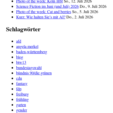
Photo of the week: Köln Hbf
So., 12. Juli 2026
Science Fiction im Juni (und Juli) 2026
Do., 9. Juli 2026
Photo of the week: Cat and berries
So., 5. Juli 2026
Kurz: Wie halten Sie’s mit AI?
Do., 2. Juli 2026
Schlagwörter
afd
angela merkel
baden-württemberg
blog
btw13
bundestagswahl
bündnis 90/die grünen
cdu
fantasy
fdp
freiburg
frühling
garten
gender