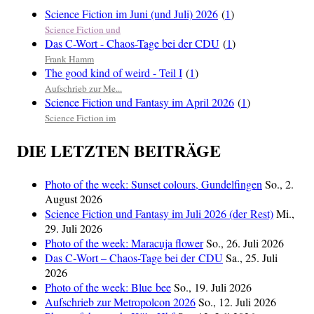
Science Fiction im Juni (und Juli) 2026
(
1
)
Science Fiction und
Das C-Wort - Chaos-Tage bei der CDU
(
1
)
Frank Hamm
The good kind of weird - Teil I
(
1
)
Aufschrieb zur Me...
Science Fiction und Fantasy im April 2026
(
1
)
Science Fiction im
DIE LETZTEN BEITRÄGE
Photo of the week: Sunset colours, Gundelfingen
So., 2.
August 2026
Science Fiction und Fantasy im Juli 2026 (der Rest)
Mi.,
29. Juli 2026
Photo of the week: Maracuja flower
So., 26. Juli 2026
Das C‑Wort – Chaos-Tage bei der CDU
Sa., 25. Juli
2026
Photo of the week: Blue bee
So., 19. Juli 2026
Aufschrieb zur Metropolcon 2026
So., 12. Juli 2026