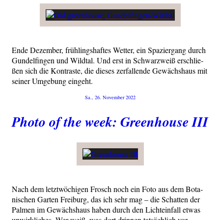
Ende Dezem­ber, früh­lings­haf­tes Wet­ter, ein Spa­zier­gang durch
Gun­del­fin­gen und Wild­tal. Und erst in Schwarz­weiß erschlie­
ßen sich die Kon­tras­te, die die­ses zer­fal­len­de Gewächs­haus mit
sei­ner Umge­bung eingeht.
Veröffentlicht
Sa., 26. November 2022
am
Photo of the week: Greenhouse III
Nach dem letzt­wö­chi­gen Frosch noch ein Foto aus dem Bota­
ni­schen Gar­ten Frei­burg, das ich sehr mag – die Schat­ten der
Pal­men im Gewächs­haus haben durch den Licht­ein­fall etwas
unwirk­li­ches. Wer weiß, was dort drin­nen tat­säch­lich vor