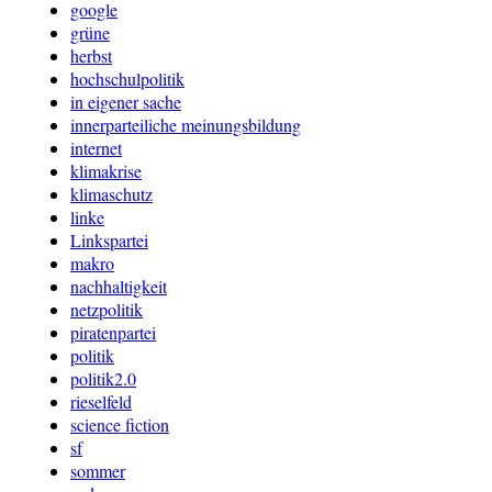
google
grüne
herbst
hochschulpolitik
in eigener sache
innerparteiliche meinungsbildung
internet
klimakrise
klimaschutz
linke
Linkspartei
makro
nachhaltigkeit
netzpolitik
piratenpartei
politik
politik2.0
rieselfeld
science fiction
sf
sommer