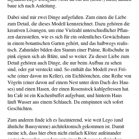
baue ich nach Anleitung.
Dabei sind mir zwei Din­ge auf­ge­fal­len. Zum einen die Lie­be
zum Detail, die die­ses Modell kenn­zeich­net. Dazu gehö­ren die
krea­ti­ven Lösun­gen, um eine Viel­zahl unter­schied­li­cher Pflan­
zen dar­zu­stel­len, wie es sich für ein ordent­li­ches Gewächs­haus
in einem botan­ti­schen Gar­ten gehört, und das halb­wegs rea­lis­
tisch. Zahn­rä­der bil­den den Stamm einer Pal­me, Roll­schu­he in
pink eig­nen sich als Blü­te, und so wei­ter. Zu die­ser Lie­be zum
Detail gehö­ren auch Din­ge, die nur beim Auf­bau zu sehen
sind, oder gut ver­steckt sind. So ent­hält das Modell zwei Frö­
sche (einer davon im Kel­ler), ein Eich­hörn­chen, eine Rei­he von
Vögeln (einer davon auf einem Nest unter dem Dach des Hau­
ses) und einen Hasen, der einen Rosen­stock kahl­ge­fres­sen hat.
Im Cafe ist ein Kuchen­buf­fet auf­ge­baut, und hin­term Haus
läuft Was­ser aus einem Schlauch. Da ent­spin­nen sich sofort
Geschichten.
Zum ande­ren fin­de ich es fas­zi­nie­rend, wie weit Lego (und
ähn­li­che Bau­sys­te­me) archi­tek­to­nisch gekom­men ist. Damit
mei­ne ich, dass hier eben nicht ein­fach Klöt­ze auf­ein­an­der