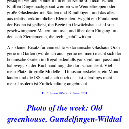
gesta­pelt wer­den, son­dern mit einer Rei­he von tech­ni­schen
Knif­fen Din­ge nach­ge­baut wer­den wie Wen­del­trep­pen oder
gro­ße Glas­fens­ter mit Säu­len und Rund­bö­gen, und das alles
aus rela­tiv her­kömm­li­chen Ele­men­ten. Es gibt ein Fun­da­ment,
der Boden ist gefließt, die Bee­te im Gewächs­haus sind von
geschwun­ge­nen Mau­ern umfasst, und über dem Ein­gang fin­
den sich Zier­ele­men­te, die recht „echt“ wirken.
Als klei­ner Ersatz für eine ech­te vik­to­ria­ni­sche Glas­haus-Oran­
ge­rie im Gar­ten (wür­de ich auch ger­ne neh­men) macht sich der
bota­ni­sche Gar­ten im Regal jeden­falls ganz gut, und passt auch
halb­wegs zu der Buch­hand­lung, die dort schon steht. Viel
mehr Platz für gro­ße Model­le – Dino­sau­ri­er­ske­let­te, ein Mond­
lan­der und die ISS sind auch noch da – ist aller­dings nicht
mehr. Inso­fern ist Zurück­hal­tung angebracht.
Veröffentlicht
Fr., 5. Januar 2024
Fr., 5. Januar 2024
am
Photo of the week: Old
greenhouse, Gundelfingen-Wildtal