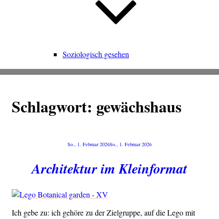
Soziologisch gesehen
Schlagwort:
gewächshaus
Veröffentlicht
So., 1. Februar 2026
So., 1. Februar 2026
am
Architektur im Kleinformat
Ich gebe zu: ich gehö­re zu der Ziel­grup­pe, auf die Lego mit