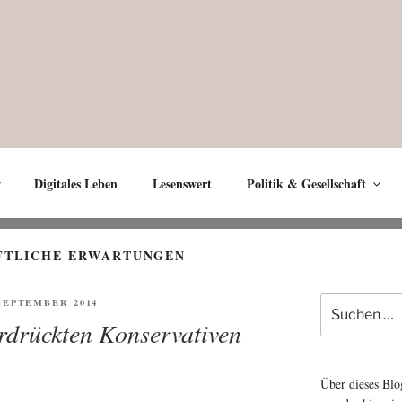
Digitales Leben
Lesenswert
Politik & Gesellschaft
FTLICHE ERWARTUNGEN
Suche
ENTLICHT
 SEPTEMBER 2014
nach:
erdrückten Konservativen
Über dieses Blo