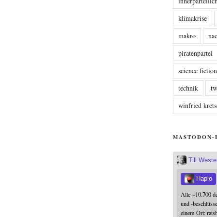
innerparteili
klimakrise
makro
nac
piratenpartei
science fictio
technik
tw
winfried kre
MASTODON-
Till West
Haplo
Alle ~10.700 d
und -beschlüss
einem Ort: rats