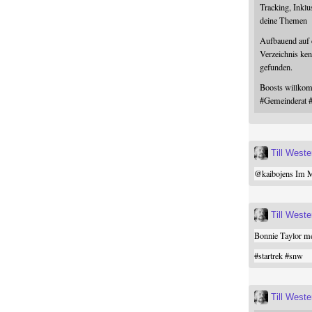
Tracking, Inklu
deine Themen
Aufbauend auf
Verzeichnis ken
gefunden.
Boosts willk
#
Gemeinderat
Till West
@
kaibojens
Im Mi
Till West
Bonnie Taylor me
#
startrek
#
snw
Till West