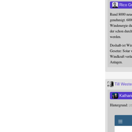
Rico G
Rund 8000 neue
genehmigt. 600
Windenergie die
der schon durc
werden.
Deshalb ist Win
Gesetze: Solar 
Windkraft verli
Anlagen.
Till West
Kathari
Hintergrund:
Z