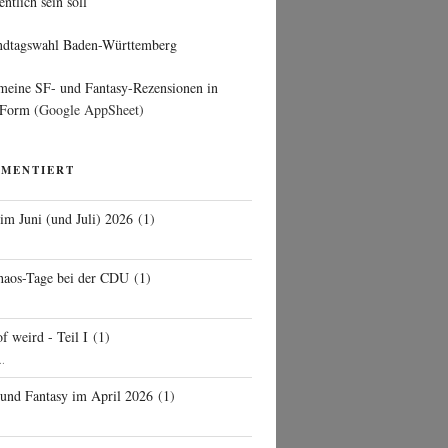
entlich sein soll
ndtagswahl Baden-Württemberg
 meine SF- und Fantasy-Rezensionen in
 Form
(Google AppSheet)
MMENTIERT
 im Juni (und Juli) 2026
(
1
)
d
haos-Tage bei der CDU
(
1
)
f weird - Teil I
(
1
)
..
 und Fantasy im April 2026
(
1
)