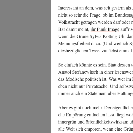
Inter­es­sant an dem, was seit ges­tern als 
nicht so sehr die Fra­ge, ob im Bun­des­
Volks­tracht
getra­gen wer­den darf oder 
Bär damit meint,
ihr Punk-Image
auf­fri
wenn die Grü­ne Syl­via Kot­ting-Uhl dar
Mei­nungs­frei­heit dazu. (Und weil ich Sy
dies­be­züg­li­chen Tweet zunächst ein­ma
So ein­fach könn­te es sein. Statt des­sen 
Ana­tol Ste­fa­no­witsch in einer lesens­we
das Modi­sche poli­tisch ist
. Was wer im Bu
eben nicht nur Pri­vat­sa­che. Und selbst­ve
immer auch ein State­ment über Hal­tun­
Aber es gibt noch mehr. Der eigent­li­che
che Empö­rung ent­fa­chen lässt, liegt woh
inner­grün und öffent­lich­keits­wirk­sam ü
alle Welt sich empö­ren, wenn eine Grü­n