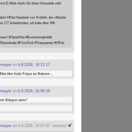
sive E-Mail-Alerts für deine Gemeinde oder
 dem OParl-Standard von
@
okfde
: das offizielle
nt 127 Schnittstellen, ich habe über 500
ommen!
#
OpenData
#
Kommunalpolitik
#
Demokratie
#
CivicTech
#
Transparenz
#
OParl
ermayer
on
6.8.2026, 18:23:17
ttel über beide Folgen im Rahmen ...
ermayer
on
6.8.2026, 16:58:28
ets Klingon opera?
ermayer
on 6.8.2026, 15:07:27
boosted