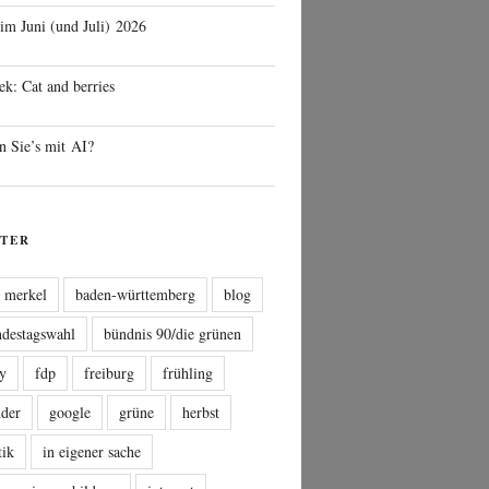
 im Juni (und Juli) 2026
ek: Cat and berries
n Sie’s mit AI?
TER
a merkel
baden-württemberg
blog
ndestagswahl
bündnis 90/die grünen
sy
fdp
freiburg
frühling
nder
google
grüne
herbst
tik
in eigener sache