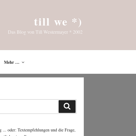
till we *)
Das Blog von Till Westermayer * 2002
Mehr …
Suchen
g ... oder: Textempfehlungen und die Frage,