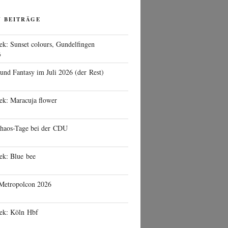
N BEITRÄGE
ek: Sunset colours, Gundelfingen
6
 und Fantasy im Juli 2026 (der Rest)
ek: Maracuja flower
haos-Tage bei der CDU
ek: Blue bee
 Metropolcon 2026
eek: Köln Hbf