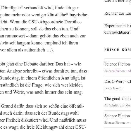
was das hier eig
„Dirndl­ga­te“ ver­han­delt wird, fin­de ich gar
Rechner zur La
tag eine mehr oder weni­ger
künst­li­che* bay­ri­sche
nicht. Wenn die CSU-Abge­ord­ne­te Doro­thee
Experimentell:
­schen zu kön­nen, soll sie das eben tun. Und
durchsuchbarer
­an rum­mo­sert – dann gehört das eben auch zur
l­via seit lan­gem ken­ne, emp­fand ich ihren
l vor allem als authentisch …).
FRISCH KO
tobt jetzt eine Debat­te dar­über. Das hat – wie
Science Fiction
r­ten Ana­ly­se schreibt –
etwas damit zu tun, dass
Science Fiction un
n­des­tag, in einem öffent­li­chen Amt trägt, ist
Das C-Wort - C
r­ständ­lich ist die Fra­ge, wie sich wer klei­det,
Frank Hamm
gen und Wer­te, was auch immer das sein mag.
The good kind o
 Grund dafür, dass sich so schön eine öffent­li­
Aufschrieb zur Me.
l auch dar­in, dass seit der Bun­des­tags­wahl
Science Fiction
ber Frei­heit dis­ku­tiert wird. Und natür­lich muss
Science Fiction im
e es wagt, die freie Klei­dungs­wahl einer CSU-