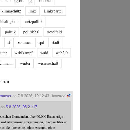
che meinungsbildung
internet
klimaschutz
linke
Linkspartei
hhaltigkeit
netzpolitik
politik
politik2.0
rieselfeld
n
sf
sommer
spd
stadt
itter
wahlkampf
wald
web2.0
tschmann
winter
wissenschaft
FEED
ermayer
on 7.8.2026, 10:12:43
boosted
on
5.8.2026, 08:21:17
eutschen Gemeinden, über 60.000 Ratsanträge
e mit Abstimmungsergebnissen, durchsuchbar an
blick.de - kostenlos, ohne Account, ohne