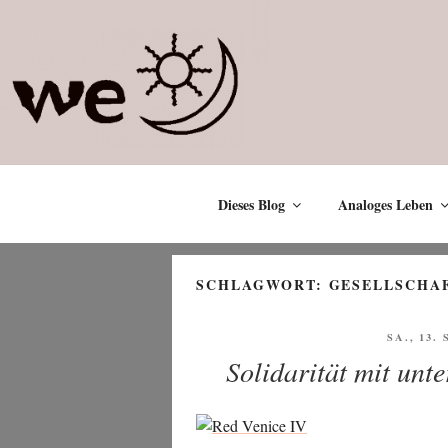
Zum
Inhalt
springen
Dieses Blog
Analoges Leben
SCHLAGWORT:
GESELLSCHA
VERÖFF
SA., 13.
AM
Solidarität mit unt