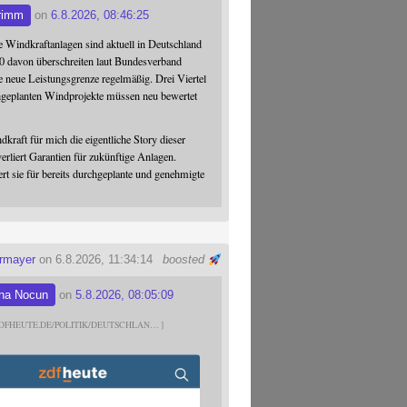
rimm
on
6.8.2026, 08:46:25
 Windkraftanlagen sind aktuell in Deutschland
0 davon überschreiten laut Bundesverband
 neue Leistungsgrenze regelmäßig. Drei Viertel
hgeplanten Windprojekte müssen neu bewertet
dkraft für mich die eigentliche Story dieser
verliert Garantien für zukünftige Anlagen.
ert sie für bereits durchgeplante und genehmigte
ermayer
on 6.8.2026, 11:34:14
boosted
na Nocun
on
5.8.2026, 08:05:09
DFHEUTE.DE/POLITIK/DEUTSCHLAN