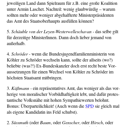
jewei­li­gen Land dann Spiel­raum für z.B. eine gro­ße Koali­ti­on
unter Armin Laschet. Nach­teil: wenig glaub­wür­dig – war­um
soll­ten mehr oder weni­ger abge­half­ter­te Minis­ter­prä­si­den­ten
das Amt des Staats­ober­haupts aus­fül­len können?
5.
Schäub­le von der Ley­en-Wes­ter­wel­lescha­van
- das sel­be gilt
für der­zei­ti­ge Minis­te­rIn­nen. Dann doch lie­ber jemand von
außerhalb.
4.
Schrö­der
- wenn die Bun­des­ju­gend­fa­mi­li­en­mi­nis­te­rin von
Köh­ler zu Schrö­der wech­seln kann, soll­te der all­seits (wo?)
belieb­te (was?!) Ex-Bun­des­kanz­ler doch erst recht bes­te Vor­
aus­set­zun­gen für einen Wech­sel von Köh­ler zu Schrö­der im
höchs­ten Staats­amt mitbringen.
3.
Käß­mann
- ein reprä­sen­ta­ti­ves Amt, das weni­ger als das vor­
he­ri­ge von mora­li­scher Vor­bild­haf­tig­keit lebt, und dafür pro­tes­
tan­ti­sche Volks­nä­he mit hohen Sym­pa­thie­wer­ten belohnt.
Bonus: Über­par­tei­lich­keit! (Auch wenn die
SPD
sie gleich mal
als eige­ne Kan­di­da­tin ins Feld schubst).
2.
Süss­muth
(oder
Baum
, oder
Gen­scher
, oder
Hirsch
, oder