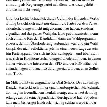
erfin­dung als Regie­rungs­par­tei mit allem, was dazu gehört –
und das ist nicht wenig.
Und, bei Lich­te betrach­tet, die­ses Gefühl der feh­len­den Vor­be­
rei­tung bezieht sich nicht nur dar­auf, die Par­tei bei den Per­so­
nal­ent­schei­dun­gen nicht mit­ge­nom­men zu haben, son­dern
eigent­lich auf das gan­ze Wahl­jahr. Eine gut insze­nier­te, wenn
auch ein­sa­me Kür der Kan­di­da­tin; dann ein Wahl­pro­gramm­
pro­zess, der mit Über­for­de­rung ver­bun­den war, und ein Wahl­
kampf, der nicht reflek­tier­te, jetzt in einer neu­en Lage zu sein.
Ein Par­tei­ap­pa­rat, der sich ins Ziel schlepp­te – und über­rascht
war, sich in Koali­ti­ons­ver­hand­lun­gen wie­der­zu­fin­den, in denen
immer wie­der die Inter­es­sen der SPD und der FDP näher bei­
ein­an­der lagen und auch so durch­ge­setzt wur­den, allen Sel­fies
zum Trotz.
Im Mit­tel­punkt ein enig­ma­ti­scher Olaf Scholz. Der zukünf­ti­ge
Kanz­ler ver­steckt sich hin­ter einer ham­bur­gi­schen Mer­ke­li­mi­ta­
ti­on, sagt in freund­li­chem Ton­fall wenig, und schaut demü­tig
solan­ge zu, bis sei­ne Agen­da sich durch­ge­setzt hat. So jeden­
falls mein bis­he­ri­ger Ein­druck – rich­tig schlau wer­de ich dar­