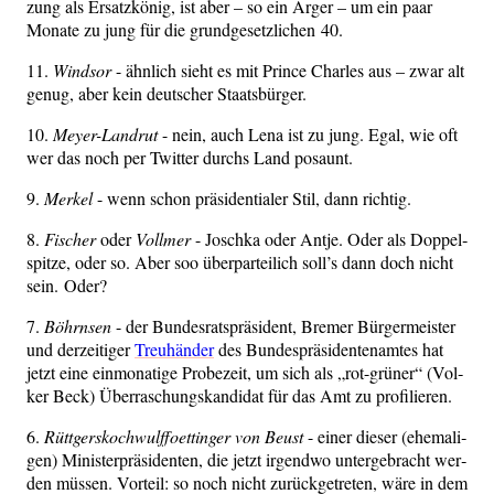
zung als Ersatz­kö­nig, ist aber – so ein Ärger – um ein paar
Mona­te zu jung für die grund­ge­setz­li­chen 40.
11.
Wind­sor
- ähn­lich sieht es mit Prin­ce Charles aus – zwar alt
genug, aber kein deut­scher Staatsbürger.
10.
Mey­er-Land­rut
- nein, auch Lena ist zu jung. Egal, wie oft
wer das noch per Twit­ter durchs Land posaunt.
9.
Mer­kel
- wenn schon prä­si­den­tia­ler Stil, dann richtig.
8.
Fischer
oder
Voll­mer
- Josch­ka oder Ant­je. Oder als Dop­pel­
spit­ze, oder so. Aber soo über­par­tei­lich soll’s dann doch nicht
sein. Oder?
7.
Böhrn­sen
- der Bun­des­rats­prä­si­dent, Bre­mer Bür­ger­meis­ter
und der­zei­ti­ger
Treu­hän­der
des Bun­des­prä­si­den­ten­am­tes hat
jetzt eine ein­mo­na­ti­ge Pro­be­zeit, um sich als „rot-grü­ner“ (Vol­
ker Beck) Über­ra­schungs­kan­di­dat für das Amt zu profilieren.
6.
Rütt­ger­s­koch­wulffoet­tin­ger von Beust
- einer die­ser (ehe­ma­li­
gen) Minis­ter­prä­si­den­ten, die jetzt irgend­wo unter­ge­bracht wer­
den müs­sen. Vor­teil: so noch nicht zurück­ge­tre­ten, wäre in dem