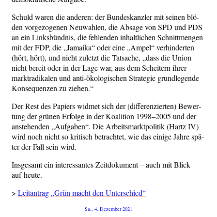
Schuld waren die ande­ren: der Bun­des­kanz­ler mit sei­nen blö­
den vor­ge­zo­ge­nen Neu­wah­len, die Absa­ge von SPD und PDS
an ein Links­bünd­nis, die feh­len­den inhalt­li­chen Schnitt­men­gen
mit der FDP, die „Jamai­ka“ oder eine „Ampel“ ver­hin­der­ten
(hört, hört), und nicht zuletzt die Tat­sa­che, „dass die Uni­on
nicht bereit oder in der Lage war, aus dem Schei­tern ihrer
markt­ra­di­ka­len und anti-öko­lo­gi­schen Stra­te­gie grund­le­gen­de
Kon­se­quen­zen zu ziehen.“
Der Rest des Papiers wid­met sich der (dif­fe­ren­zier­ten) Bewer­
tung der grü­nen Erfol­ge in der Koali­ti­on 1998–2005 und der
anste­hen­den „Auf­ga­ben“. Die Arbeits­markt­po­li­tik (Hartz IV)
wird noch nicht so kri­tisch betrach­tet, wie das eini­ge Jah­re spä­
ter der Fall sein wird.
Ins­ge­samt ein inter­es­san­tes Zeit­do­ku­ment – auch mit Blick
auf heute.
>
Leit­an­trag „Grün macht den Unter­schied“
Veröffentlicht
Sa., 4. Dezember 2021
am