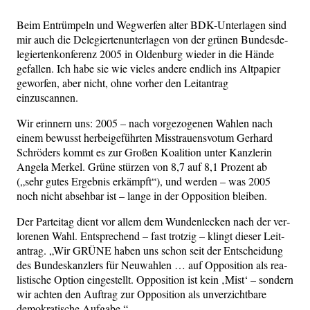
Beim Ent­rüm­peln und Weg­wer­fen alter BDK-Unter­la­gen sind
mir auch die Dele­gier­ten­un­ter­la­gen von der grü­nen Bun­des­de­
le­gier­ten­kon­fe­renz 2005 in Olden­burg wie­der in die Hän­de
gefal­len. Ich habe sie wie vie­les ande­re end­lich ins Alt­pa­pier
gewor­fen, aber nicht, ohne vor­her den Leit­an­trag
einzuscannen.
Wir erin­nern uns: 2005 – nach vor­ge­zo­ge­nen Wah­len nach
einem bewusst her­bei­ge­führ­ten Miss­trau­ens­vo­tum Ger­hard
Schrö­ders kommt es zur Gro­ßen Koali­ti­on unter Kanz­le­rin
Ange­la Mer­kel. Grü­ne stür­zen von 8,7 auf 8,1 Pro­zent ab
(„sehr gutes Ergeb­nis erkämpft“), und wer­den – was 2005
noch nicht abseh­bar ist – lan­ge in der Oppo­si­ti­on bleiben.
Der Par­tei­tag dient vor allem dem Wun­den­le­cken nach der ver­
lo­re­nen Wahl. Ent­spre­chend – fast trot­zig – klingt die­ser Leit­
an­trag. „Wir GRÜNE haben uns schon seit der Ent­schei­dung
des Bun­des­kanz­lers für Neu­wah­len … auf Oppo­si­ti­on als rea­
lis­ti­sche Opti­on ein­ge­stellt. Oppo­si­ti­on ist kein ‚Mist‘ – son­dern
wir ach­ten den Auf­trag zur Oppo­si­ti­on als unver­zicht­ba­re
demo­kra­ti­sche Aufgabe.“