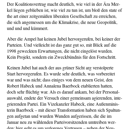
Der Koali­ti­ons­ver­trag macht deut­lich, wie viel in der Ära Mer­
kel lie­gen geblie­ben ist, wie viel zu tun ist, um bloß den sta­te of
the art einer zeit­ge­mä­ßen libe­ra­len Gesell­schaft zu errei­chen,
die sich ange­mes­sen um die Kli­ma­kri­se, die neue Geo­po­li­tik,
und und und kümmert.
Aber die Ampel hat kei­nen Jubel her­vor­ge­ru­fen, bei kei­ner der
Par­tei­en. Und viel­leicht ist das ganz gut so, mit Blick auf die
1998 geweck­ten Erwar­tun­gen, die nicht ein­ge­löst wur­den.
Kein Pro­jekt, son­dern ein Zweck­bünd­nis für den Fortschritt.
Kei­nen Jubel hat auch der aus grü­ner Sicht arg ver­stol­per­te
Start her­vor­ge­ru­fen. Es wur­de sehr deut­lich, was vor­be­rei­tet
war und was nicht; dass eini­ges von dem neu­en Geist, den
Robert Habeck und Anna­le­na Baer­bock eta­blier­ten hat­ten,
doch sehr flüch­tig war. Als es dar­auf ankam, bei der Per­so­nal­
aus­wahl, ende­te der Ver­such einer gemein­sam agie­ren­den, inte­
grie­ren­den Par­tei. Ein Vize­kanz­ler Habeck, eine Außen­mi­nis­
te­rin Baer­bock – mit die­ser Trans­for­ma­ti­on haben sich Spal­tun­
gen auf­ge­tan und wur­den Wun­den auf­ge­ris­sen, die die im
Janu­ar neu zu wäh­len­den Par­tei­vor­sit­zen­den umtrei­ben wer­
den; hier geht es um ver­lo­re­nes Ver­trau­en – neben der Neu­