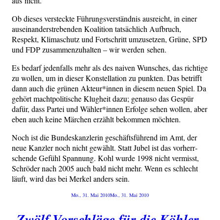
aus nicht.
Ob die­ses ver­steck­te Füh­rungs­ver­ständ­nis aus­reicht, in einer
aus­ein­an­der­stre­ben­den Koali­ti­on tat­säch­lich Auf­bruch,
Respekt, Kli­ma­schutz und Fort­schritt umzu­set­zen, Grü­ne, SPD
und FDP zusam­men­zu­hal­ten – wir wer­den sehen.
Es bedarf jeden­falls mehr als des nai­ven Wun­sches, das rich­ti­ge
zu wol­len, um in die­ser Kon­stel­la­ti­on zu punk­ten. Das betrifft
dann auch die grü­nen Akteur*innen in die­sem neu­en Spiel. Da
gehört macht­po­li­ti­sche Klug­heit dazu; genau­so das Gespür
dafür, dass Par­tei und Wähler*innen Erfol­ge sehen wol­len, aber
eben auch kei­ne Mär­chen erzählt bekom­men möchten.
Noch ist die Bun­des­kanz­le­rin geschäfts­füh­rend im Amt, der
neue Kanz­ler noch nicht gewählt. Statt Jubel ist das vor­herr­
schen­de Gefühl Span­nung. Kohl wur­de 1998 nicht ver­misst,
Schrö­der nach 2005 auch bald nicht mehr. Wenn es schlecht
läuft, wird das bei Mer­kel anders sein.
Veröffentlicht
Mo., 31. Mai 2010
Mo., 31. Mai 2010
am
Zwölf Vorschläge für die Köhler-