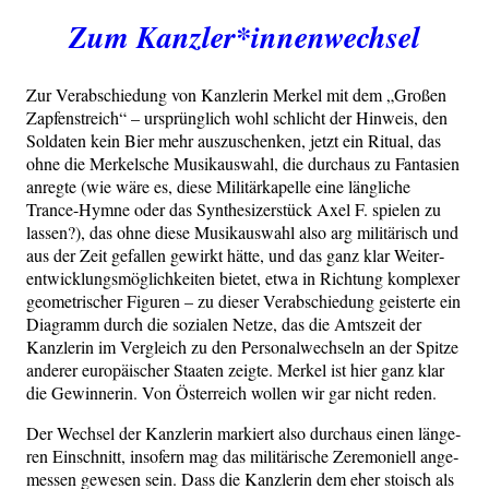
Zum Kanzler*innenwechsel
Zur Ver­ab­schie­dung von Kanz­le­rin Mer­kel mit dem „Gro­ßen
Zap­fen­streich“ – ursprüng­lich wohl schlicht der Hin­weis, den
Sol­da­ten kein Bier mehr aus­zu­schen­ken, jetzt ein Ritu­al, das
ohne die Mer­kel­sche Musik­aus­wahl, die durch­aus zu Fan­ta­sien
anreg­te (wie wäre es, die­se Mili­tär­ka­pel­le eine läng­li­che
Trance-Hym­ne oder das Syn­the­si­zer­stück Axel F. spie­len zu
las­sen?), das ohne die­se Musik­aus­wahl also arg mili­tä­risch und
aus der Zeit gefal­len gewirkt hät­te, und das ganz klar Wei­ter­
ent­wick­lungs­mög­lich­kei­ten bie­tet, etwa in Rich­tung kom­ple­xer
geo­me­tri­scher Figu­ren – zu die­ser Ver­ab­schie­dung geis­ter­te ein
Dia­gramm durch die sozia­len Net­ze, das die Amts­zeit der
Kanz­le­rin im Ver­gleich zu den Per­so­nal­wech­seln an der Spit­ze
ande­rer euro­päi­scher Staa­ten zeig­te. Mer­kel ist hier ganz klar
die Gewin­ne­rin. Von Öster­reich wol­len wir gar nicht reden.
Der Wech­sel der Kanz­le­rin mar­kiert also durch­aus einen län­ge­
ren Ein­schnitt, inso­fern mag das mili­tä­ri­sche Zere­mo­ni­ell ange­
mes­sen gewe­sen sein. Dass die Kanz­le­rin dem eher sto­isch als