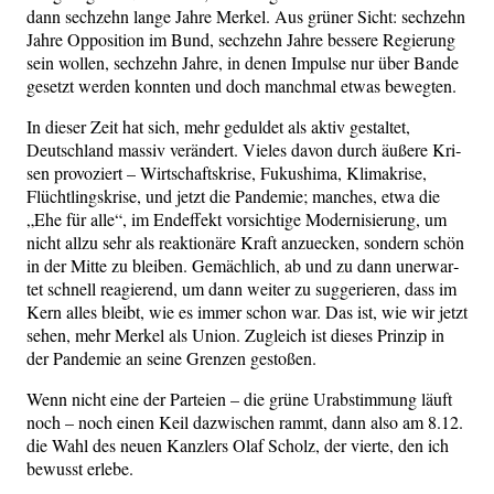
dann sech­zehn lan­ge Jah­re Mer­kel. Aus grü­ner Sicht: sech­zehn
Jah­re Oppo­si­ti­on im Bund, sech­zehn Jah­re bes­se­re Regie­rung
sein wol­len, sech­zehn Jah­re, in denen Impul­se nur über Ban­de
gesetzt wer­den konn­ten und doch manch­mal etwas bewegten.
In die­ser Zeit hat sich, mehr gedul­det als aktiv gestal­tet,
Deutsch­land mas­siv ver­än­dert. Vie­les davon durch äuße­re Kri­
sen pro­vo­ziert – Wirt­schafts­kri­se, Fuku­shi­ma, Kli­ma­kri­se,
Flücht­lings­kri­se, und jetzt die Pan­de­mie; man­ches, etwa die
„Ehe für alle“, im End­ef­fekt vor­sich­ti­ge Moder­ni­sie­rung, um
nicht all­zu sehr als reak­tio­nä­re Kraft anzu­ecken, son­dern schön
in der Mit­te zu blei­ben. Gemäch­lich, ab und zu dann uner­war­
tet schnell reagie­rend, um dann wei­ter zu sug­ge­rie­ren, dass im
Kern alles bleibt, wie es immer schon war. Das ist, wie wir jetzt
sehen, mehr Mer­kel als Uni­on. Zugleich ist die­ses Prin­zip in
der Pan­de­mie an sei­ne Gren­zen gestoßen.
Wenn nicht eine der Par­tei­en – die grü­ne Urab­stim­mung läuft
noch – noch einen Keil dazwi­schen rammt, dann also am 8.12.
die Wahl des neu­en Kanz­lers Olaf Scholz, der vier­te, den ich
bewusst erlebe.