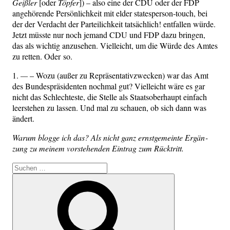
Geiß­ler
[oder
Töp­fer
]) – also eine der CDU oder der FDP
ange­hö­ren­de Per­sön­lich­keit mit elder sta­tes­per­son-touch, bei
der der Ver­dacht der Par­tei­lich­keit tat­säch­lich! ent­fal­len wür­de.
Jetzt müss­te nur noch jemand CDU und FDP dazu brin­gen,
das als wich­tig anzu­se­hen. Viel­leicht, um die Wür­de des Amtes
zu ret­ten. Oder so.
1.
—
– Wozu (außer zu Reprä­sen­ta­tiv­zwe­cken) war das Amt
des Bun­des­prä­si­den­ten noch­mal gut? Viel­leicht wäre es gar
nicht das Schlech­tes­te, die Stel­le als Staats­ober­haupt ein­fach
leer­ste­hen zu las­sen. Und mal zu schau­en, ob sich dann was
ändert.
War­um blog­ge ich das? Als nicht ganz ernst­ge­mein­te Ergän­
zung zu mei­nem vor­ste­hen­den Ein­trag zum Rücktritt.
Suche
nach:
Suchen