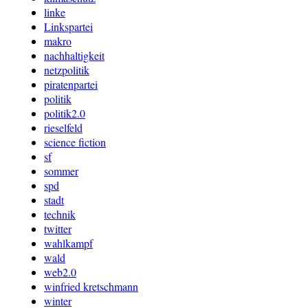
linke
Linkspartei
makro
nachhaltigkeit
netzpolitik
piratenpartei
politik
politik2.0
rieselfeld
science fiction
sf
sommer
spd
stadt
technik
twitter
wahlkampf
wald
web2.0
winfried kretschmann
winter