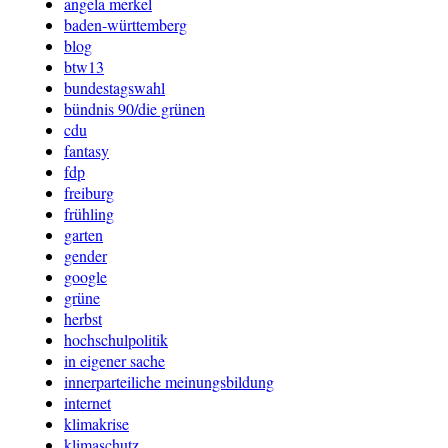
angela merkel
baden-württemberg
blog
btw13
bundestagswahl
bündnis 90/die grünen
cdu
fantasy
fdp
freiburg
frühling
garten
gender
google
grüne
herbst
hochschulpolitik
in eigener sache
innerparteiliche meinungsbildung
internet
klimakrise
klimaschutz