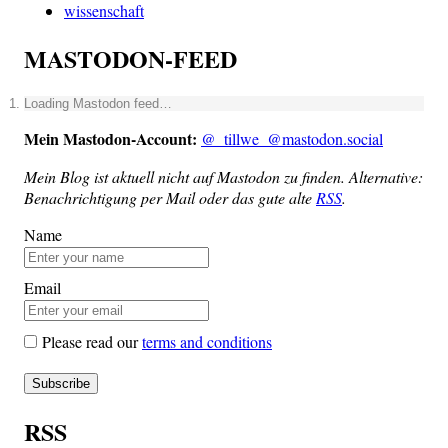
wissenschaft
MASTODON-FEED
Loa­ding Mast­o­don feed…
Mein Mast­o­don-Account:
@_tillwe_@mastodon.social
Mein Blog ist aktu­ell nicht auf Mast­o­don zu fin­den. Alter­na­ti­ve:
Benach­rich­ti­gung per Mail oder das gute alte
RSS
.
Name
Email
Please read our
terms and conditions
RSS