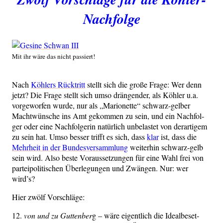
Nachfolge
Mit ihr wäre das nicht passiert!
Nach
Köh­lers Rück­tritt
stellt sich die gro­ße Fra­ge: Wer denn
jetzt? Die Fra­ge stellt sich umso drän­gen­der, als Köh­ler u.a.
vor­ge­wor­fen wur­de, nur als „Mario­net­te“ schwarz-gel­ber
Macht­wün­sche ins Amt gekom­men zu sein, und ein Nach­fol­
ger oder eine Nach­fol­ge­rin natür­lich unbe­las­tet von der­ar­ti­gem
zu sein hat. Umso bes­ser trifft es sich, dass
klar
ist, dass die
Mehr­heit in der Bun­des­ver­samm­lung
wei­ter­hin schwarz-gelb
sein wird. Also bes­te Vor­aus­set­zun­gen für eine Wahl frei von
par­tei­po­li­ti­schen Über­le­gun­gen und Zwän­gen. Nur: wer
wird’s?
Hier zwölf Vorschläge:
12.
von und zu Gut­ten­ber
g – wäre eigent­lich die Ide­al­be­set­