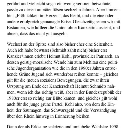
gerührt und viel­leicht sogar ein wenig ver­lo­ren bei­wohn­te,
pass­te zu die­sen unprä­ten­tiö­sen sech­zehn Jah­ren. Aber immer­
hin: „Fröh­lich­keit im Her­zen“, das bleibt, und die eine oder
ande­re erfolg­reich gema­nag­te Kri­se. Gleich­zei­tig sehen wir mit
Erstau­nen, wie luft­leer die Uni­on ohne Kanz­le­rin aus­sieht, und
ahnen, dass das nicht gut ausgeht.
Wech­sel an der Spit­ze sind also bis­her eher eine Sel­ten­heit.
Auch ich habe bewusst (Schmidt zählt nicht) bis­her erst
Kanzler*innen erlebt: Hel­mut Kohl, pro­vin­zi­el­ler Patri­arch, an
des­sen geis­tig-mora­li­sche Wen­de hin zum Mehl­tau eine poli­ti­
sche Jugend­or­ga­ni­sa­ti­on wie die in den 1990er Jah­ren ent­ste­
hen­de Grü­ne Jugend sich wun­der­bar rei­ben konn­te – glei­ches
gilt für die (neu­en sozia­len) Bewe­gun­gen, die zwar ihren
Ursprung am Ende der Kanz­ler­schaft Hel­mut Schmidts nah­
men, wenn ich das rich­tig weiß, aber in der Bun­des­re­pu­blik der
1980er erst so rich­tig zur Blü­te kamen, und glei­ches gilt wohl
auch für die jun­ge grü­ne Par­tei. Kohl also, von dem die Ein­
heit, der Sau­ma­gen, das Schwarz­geld und die Ver­stän­di­gung
über den Rhein hin­weg in Erin­ne­rung bleiben.
Dann der als Erlö­sung gefei­er­te und umju­bel­te Wahl­sieg 1998.