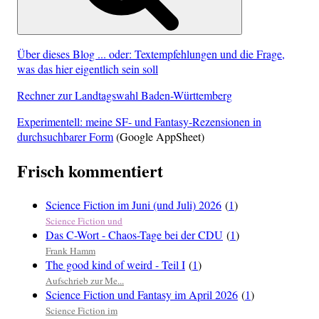
Über dieses Blog ... oder: Textempfehlungen und die Frage,
was das hier eigentlich sein soll
Rechner zur Landtagswahl Baden-Württemberg
Experimentell: meine SF- und Fantasy-Rezensionen in
durchsuchbarer Form
(Google AppSheet)
Frisch kommentiert
Science Fiction im Juni (und Juli) 2026
(
1
)
Science Fiction und
Das C-Wort - Chaos-Tage bei der CDU
(
1
)
Frank Hamm
The good kind of weird - Teil I
(
1
)
Aufschrieb zur Me...
Science Fiction und Fantasy im April 2026
(
1
)
Science Fiction im