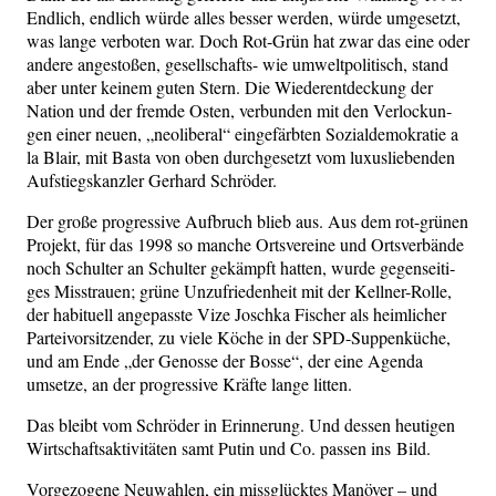
End­lich, end­lich wür­de alles bes­ser wer­den, wür­de umge­setzt,
was lan­ge ver­bo­ten war. Doch Rot-Grün hat zwar das eine oder
ande­re ange­sto­ßen, gesell­schafts- wie umwelt­po­li­tisch, stand
aber unter kei­nem guten Stern. Die Wie­der­ent­de­ckung der
Nati­on und der frem­de Osten, ver­bun­den mit den Ver­lo­ckun­
gen einer neu­en, „neo­li­be­ral“ ein­ge­färb­ten Sozi­al­de­mo­kra­tie a
la Blair, mit Bas­ta von oben durch­ge­setzt vom luxus­lie­ben­den
Auf­stiegs­kanz­ler Ger­hard Schröder.
Der gro­ße pro­gres­si­ve Auf­bruch blieb aus. Aus dem rot-grü­nen
Pro­jekt, für das 1998 so man­che Orts­ver­ei­ne und Orts­ver­bän­de
noch Schul­ter an Schul­ter gekämpft hat­ten, wur­de gegen­sei­ti­
ges Miss­trau­en; grü­ne Unzu­frie­den­heit mit der Kell­ner-Rol­le,
der habi­tu­ell ange­pass­te Vize Josch­ka Fischer als heim­li­cher
Par­tei­vor­sit­zen­der, zu vie­le Köche in der SPD-Sup­pen­kü­che,
und am Ende „der Genos­se der Bos­se“, der eine Agen­da
umset­ze, an der pro­gres­si­ve Kräf­te lan­ge litten.
Das bleibt vom Schrö­der in Erin­ne­rung. Und des­sen heu­ti­gen
Wirt­schafts­ak­ti­vi­tä­ten samt Putin und Co. pas­sen ins Bild.
Vor­ge­zo­ge­ne Neu­wah­len, ein miss­glück­tes Manö­ver – und