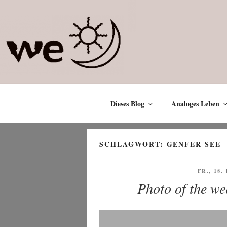
Zum
Inhalt
springen
Dieses Blog
Analoges Leben
SCHLAGWORT:
GENFER SEE
VERÖFF
FR., 18
AM
Photo of the we