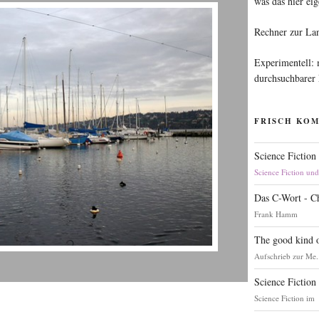
was das hier eig
Rechner zur La
Experimentell:
durchsuchbarer
FRISCH KO
Science Fiction
Science Fiction un
Das C-Wort - C
Frank Hamm
The good kind o
Aufschrieb zur Me.
Science Fiction
Science Fiction im