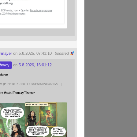
ermayer
on 6.8.2026, 07:43:10
boosted
Revoy
on
5.8.2026, 16:01:12
roblem
e:
PEPPERCARROT.COM/EN/MINIFANTAS
ita
#
miniFantasyTheater