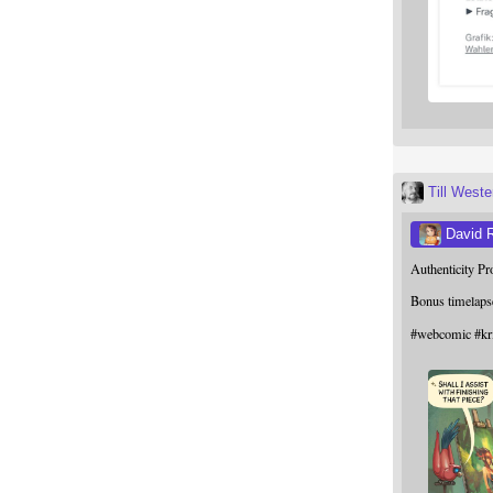
Till West
David 
Authenticity P
Bonus timelaps
#
webcomic
#
kr