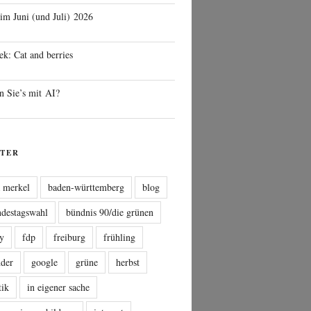
 im Juni (und Juli) 2026
ek: Cat and berries
n Sie’s mit AI?
TER
a merkel
baden-württemberg
blog
ndestagswahl
bündnis 90/die grünen
sy
fdp
freiburg
frühling
nder
google
grüne
herbst
tik
in eigener sache