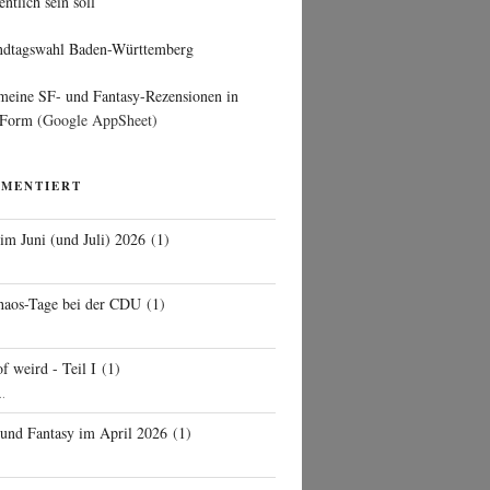
entlich sein soll
ndtagswahl Baden-Württemberg
 meine SF- und Fantasy-Rezensionen in
 Form
(Google AppSheet)
MMENTIERT
 im Juni (und Juli) 2026
(
1
)
d
haos-Tage bei der CDU
(
1
)
f weird - Teil I
(
1
)
..
 und Fantasy im April 2026
(
1
)