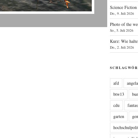
Science Fiction
Do., 9. Juli 2026
Photo of the we
So., 5. Juli 2026
Kurz: Wie halte
Do., 2. Juli 2026
SCHLAGWÖR
afd
angel
btw13
bu
cdu
fanta
garten
ge
hochschulpoli