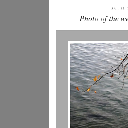
VERÖFF
SA., 12
AM
Photo of the w