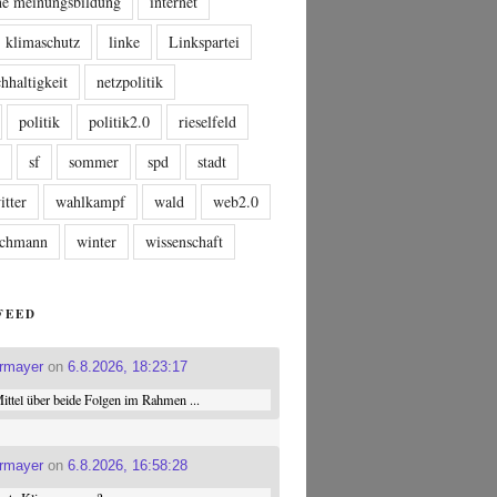
che meinungsbildung
internet
klimaschutz
linke
Linkspartei
hhaltigkeit
netzpolitik
politik
politik2.0
rieselfeld
n
sf
sommer
spd
stadt
itter
wahlkampf
wald
web2.0
tschmann
winter
wissenschaft
FEED
ermayer
on
6.8.2026, 18:23:17
ttel über beide Folgen im Rahmen ...
ermayer
on
6.8.2026, 16:58:28