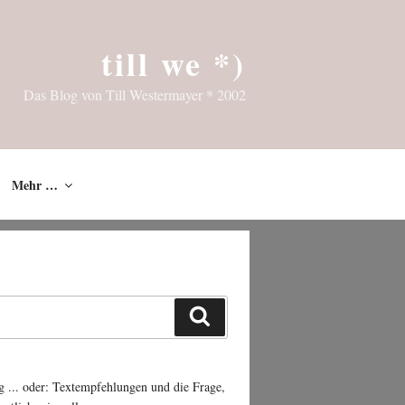
till we *)
Das Blog von Till Westermayer * 2002
Mehr …
Suchen
g ... oder: Textempfehlungen und die Frage,