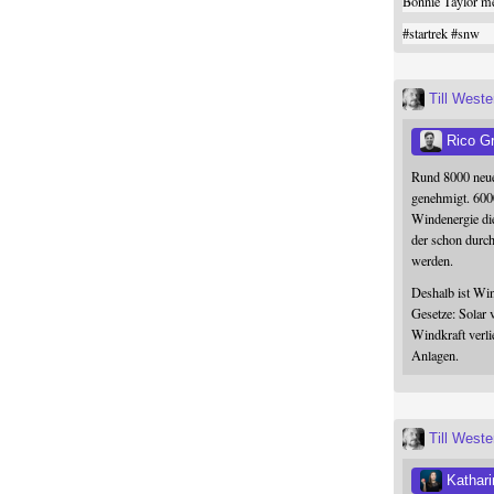
Bonnie Taylor me
#
startrek
#
snw
Till West
Rico G
Rund 8000 neue
genehmigt. 600
Windenergie die
der schon durc
werden.
Deshalb ist Win
Gesetze: Solar 
Windkraft verli
Anlagen.
Till West
Kathari