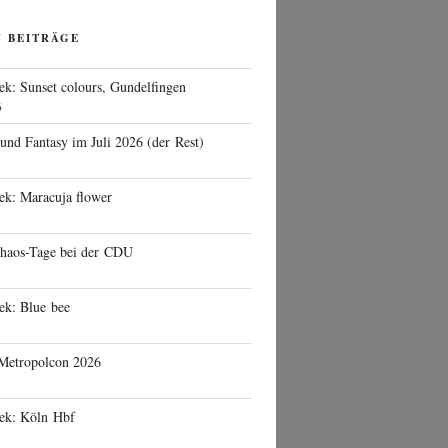
N BEITRÄGE
ek: Sunset colours, Gundelfingen
6
 und Fantasy im Juli 2026 (der Rest)
ek: Maracuja flower
haos-Tage bei der CDU
ek: Blue bee
 Metropolcon 2026
eek: Köln Hbf