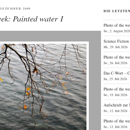
ENTLICHT
. DEZEMBER 2009
DIE LETZTE
eek: Painted water I
Photo of the we
So., 2. August 202
Science Fiction
Mi., 29. Juli 2026
Photo of the we
So., 26. Juli 2026
Das C‑Wort – C
Sa., 25. Juli 2026
Photo of the we
So., 19. Juli 2026
Aufschrieb zur
So., 12. Juli 2026
Photo of the w
So., 12. Juli 2026