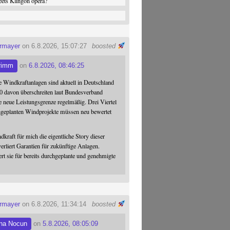
ets Klingon opera?
ermayer
on 6.8.2026, 15:07:27
boosted
rimm
on
6.8.2026, 08:46:25
 Windkraftanlagen sind aktuell in Deutschland
0 davon überschreiten laut Bundesverband
 neue Leistungsgrenze regelmäßig. Drei Viertel
hgeplanten Windprojekte müssen neu bewertet
dkraft für mich die eigentliche Story dieser
verliert Garantien für zukünftige Anlagen.
ert sie für bereits durchgeplante und genehmigte
ermayer
on 6.8.2026, 11:34:14
boosted
na Nocun
on
5.8.2026, 08:05:09