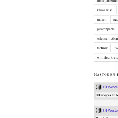
innerparteili
klimakrise
makro
nac
piratenpartei
science fictio
technik
tw
winfried kre
MASTODON-
Till West
@
kaibojens
Im Mi
Till West