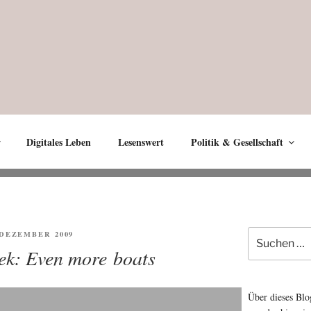
Digitales Leben
Lesenswert
Politik & Gesellschaft
Suche
ENTLICHT
. DEZEMBER 2009
nach:
ek: Even more boats
Über dieses Blo