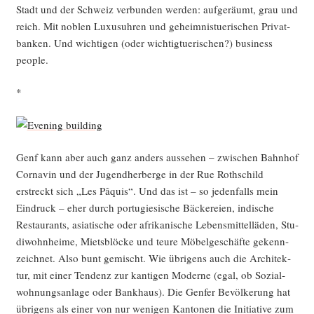
Stadt und der Schweiz ver­bun­den wer­den: auf­ge­räumt, grau und
reich. Mit noblen Luxus­uh­ren und geheim­nis­tue­ri­schen Pri­vat­
ban­ken. Und wich­ti­gen (oder wich­tig­tue­ri­schen?) busi­ness
people.
*
Genf kann aber auch ganz anders aus­se­hen – zwi­schen Bahn­hof
Cor­na­vin und der Jugend­her­ber­ge in der Rue Roth­schild
erstreckt sich „Les Pâquis“. Und das ist – so jeden­falls mein
Ein­druck – eher durch por­tu­gie­si­sche Bäcke­rei­en, indi­sche
Restau­rants, asia­ti­sche oder afri­ka­ni­sche Lebens­mit­tel­lä­den, Stu­
di­wohn­hei­me, Miets­blö­cke und teu­re Möbel­ge­schäf­te gekenn­
zeich­net. Also bunt gemischt. Wie übri­gens auch die Archi­tek­
tur, mit einer Ten­denz zur kan­ti­gen Moder­ne (egal, ob Sozi­al­
woh­nungs­an­la­ge oder Bank­haus). Die Gen­fer Bevöl­ke­rung hat
übri­gens als einer von nur weni­gen Kan­to­nen die Initia­ti­ve zum