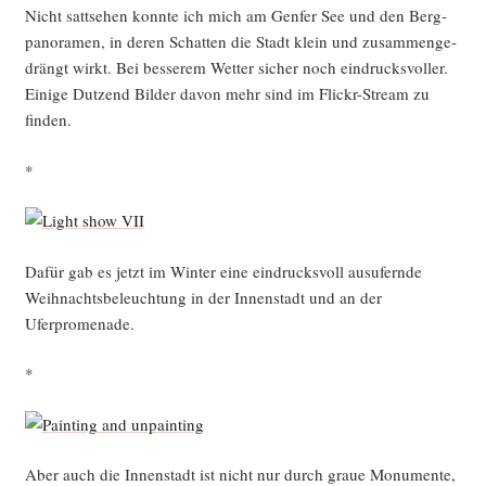
Nicht satt­se­hen konn­te ich mich am Gen­fer See und den Berg­
pan­ora­men, in deren Schat­ten die Stadt klein und zusam­men­ge­
drängt wirkt. Bei bes­se­rem Wet­ter sicher noch ein­drucks­vol­ler.
Eini­ge Dut­zend Bil­der davon mehr sind im Flickr-Stream zu
finden.
*
Dafür gab es jetzt im Win­ter eine ein­drucks­voll aus­ufern­de
Weih­nachts­be­leuch­tung in der Innen­stadt und an der
Uferpromenade.
*
Aber auch die Innen­stadt ist nicht nur durch graue Monu­men­te,