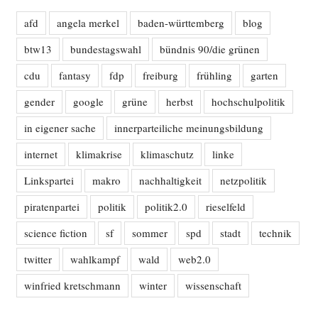
afd
angela merkel
baden-württemberg
blog
btw13
bundestagswahl
bündnis 90/die grünen
cdu
fantasy
fdp
freiburg
frühling
garten
gender
google
grüne
herbst
hochschulpolitik
in eigener sache
innerparteiliche meinungsbildung
internet
klimakrise
klimaschutz
linke
Linkspartei
makro
nachhaltigkeit
netzpolitik
piratenpartei
politik
politik2.0
rieselfeld
science fiction
sf
sommer
spd
stadt
technik
twitter
wahlkampf
wald
web2.0
winfried kretschmann
winter
wissenschaft