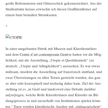
gro­ße Refor­ma­to­ren und Glit­zer­schick gekenn­zeich­net. Aus der
Stra­ßen­bahn her­aus erwisch­te ich die­sen Graf­fi­ti­ent­fer­ner auf
einem bunt bemal­ten Stromkasten.
*
In einer umge­bau­ten Fabrik mit Muse­en und Künst­ler­ate­liers
und dem
Cent­re d’art con­tem­po­rain Genè­ve
hat­ten wir die Mög­
lich­keit, mir die Aus­stel­lung „Uto­pie et Quo­ti­di­en­ne­té“ (zu
deutsch: „Uto­pie und All­täg­lich­keit“) anzu­se­hen. Es war etwas
müh­sam, inso­fern die Aus­stel­lung auf fran­zö­sisch statt­fand, und
zwar Über­set­zun­gen zu allen Tex­ten ger­reicht wur­den, das gan­
ze aber sehr kon­zep­tu­ell und text­las­tig daher kam. Ziel der Aus­
stel­lung ist es „in Genf und lan­des­weit eine Debat­te dar­über
an[zu]regen, wel­che Rol­le Künst­le­rin­nen und Künst­ler im Bil­
dungs­pro­zess in und aus­ser­halb von Insti­tu­tio­nen spie­len könn­
ten.“ Dazu wur­den künst­le­ri­sche Ansät­ze mit „päd­ago­gi­schem“