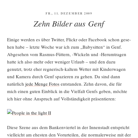
VERÖFFENTLICHT
FR., 11. DEZEMBER 2009
AM
Zehn Bilder aus Genf
Eini­ge wer­den es über Twit­ter, Flickr oder Face­book schon gese­
hen habe – letz­te Woche war ich zum „Baby­sit­ten“ in Genf.
Abge­se­hen vom Ras­mus-Füt­tern, ‑Wickeln und ‑Her­um­tra­gen
hat­te ich also mehr oder weni­ger Urlaub – und den dazu
genutzt, trotz eher reg­ne­risch-kal­tem Wet­ter mit Kin­der­wa­gen
und Kame­ra durch Genf spa­zie­ren zu gehen. Da sind dann
natür­lich
jede Men­ge Fotos
ent­stan­den. Zehn davon, die für
mich einen guten Ein­blick in die Viel­falt Gen­fs geben, möch­te
ich hier ohne Anspruch auf Voll­stän­dig­keit präsentieren:
Die­se Sze­ne aus dem Ban­ken­vier­tel in der Innen­stadt ent­spricht
viel­leicht am ehes­ten den Vor­ur­tei­len, die nor­ma­ler­wei­se mit der