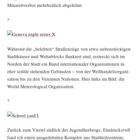
Mina­rett­ver­bot mehr­heit­lich abgelehnt.
*
Wäh­rend die „beleb­ten“ Stra­ßen­zü­ge von etwa sie­ben­stö­cki­gen
Stadt­häu­ser und Wohn­blocks flan­kiert sind, erstreckt sich im
Nor­den der Stadt ein Band inter­na­tio­na­ler Orga­ni­sa­tio­nen in
eher soli­tär ste­hen­den Gebäu­den – von der Welt­han­dels­or­ga­ni­
sa­ti­on bis zu den Ver­ein­ten Natio­nen. Hier links im Bild: die
World Metero­lo­gi­cal Organisation.
*
Zurück zum Vier­tel süd­lich der Jugend­her­ber­ge. Ein­drucks­voll
fand ich einen aus­ge­dehn­ten Kom­plex aus Stadt­teil­zen­trum,