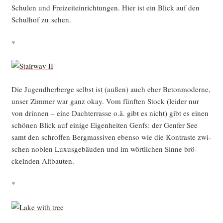
Schu­len und Frei­zeit­ein­rich­tun­gen. Hier ist ein Blick auf den
Schul­hof zu sehen.
*
Die Jugend­her­ber­ge selbst ist (außen) auch eher Beton­mo­der­ne,
unser Zim­mer war ganz okay. Vom fünf­ten Stock (lei­der nur
von drin­nen – eine Dach­ter­ras­se o.ä. gibt es nicht) gibt es einen
schö­nen Blick auf eini­ge Eigen­hei­ten Gen­fs: der Gen­fer See
samt den schrof­fen Berg­mas­si­ven eben­so wie die Kon­tras­te zwi­
schen noblen Luxus­ge­bäu­den und im wört­li­chen Sin­ne brö­
ckeln­den Altbauten.
*