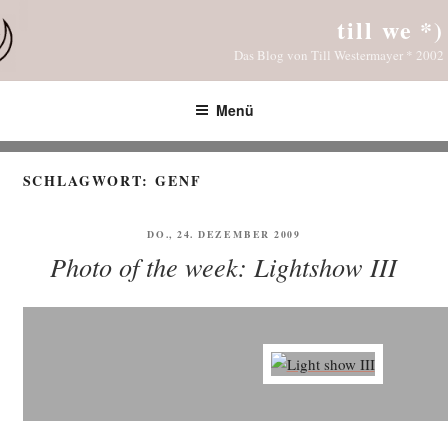
Zum
till we *)
Inhalt
Das Blog von Till Westermayer * 2002
springen
Menü
SCHLAGWORT:
GENF
VERÖFFENTLICHT
DO., 24. DEZEMBER 2009
AM
Photo of the week: Lightshow III