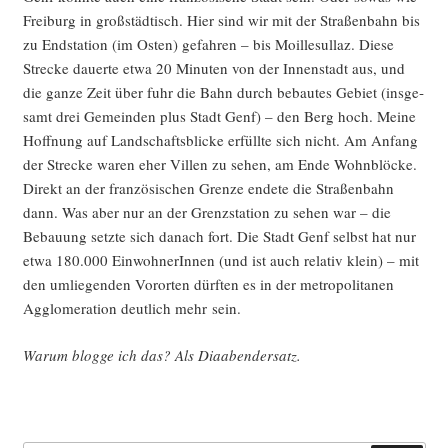
Frei­burg in groß­städ­tisch. Hier sind wir mit der Stra­ßen­bahn bis
zu End­sta­ti­on (im Osten) gefah­ren – bis Moil­le­sul­laz. Die­se
Stre­cke dau­er­te etwa 20 Minu­ten von der Innen­stadt aus, und
die gan­ze Zeit über fuhr die Bahn durch bebau­tes Gebiet (ins­ge­
samt drei Gemein­den plus Stadt Genf) – den Berg hoch. Mei­ne
Hoff­nung auf Land­schafts­bli­cke erfüll­te sich nicht. Am Anfang
der Stre­cke waren eher Vil­len zu sehen, am Ende Wohn­blö­cke.
Direkt an der fran­zö­si­schen Gren­ze ende­te die Stra­ßen­bahn
dann. Was aber nur an der Grenz­sta­ti­on zu sehen war – die
Bebau­ung setz­te sich danach fort. Die Stadt Genf selbst hat nur
etwa 180.000 Ein­woh­ne­rIn­nen (und ist auch rela­tiv klein) – mit
den umlie­gen­den Vor­or­ten dürf­ten es in der metro­po­li­ta­nen
Agglo­me­ra­ti­on deut­lich mehr sein.
War­um blog­ge ich das? Als Diaabendersatz.