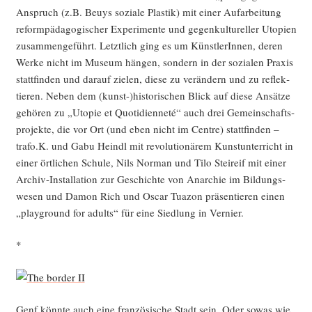
Anspruch (z.B. Beuys sozia­le Plas­tik) mit einer Auf­ar­bei­tung
reform­päd­ago­gi­scher Expe­ri­men­te und gegen­kul­tu­rel­ler Uto­pien
zusam­men­ge­führt. Letzt­lich ging es um Künst­le­rIn­nen, deren
Wer­ke nicht im Muse­um hän­gen, son­dern in der sozia­len Pra­xis
statt­fin­den und dar­auf zie­len, die­se zu ver­än­dern und zu reflek­
tie­ren. Neben dem (kunst-)historischen Blick auf die­se Ansät­ze
gehö­ren zu „Uto­pie et Quo­ti­di­en­ne­té“ auch drei Gemein­schafts­
pro­jek­te, die vor Ort (und eben nicht im Cent­re) statt­fin­den –
trafo.K. und Gabu Heindl mit revo­lu­tio­nä­rem Kunst­un­ter­richt in
einer ört­li­chen Schu­le, Nils Nor­man und Tilo Stei­reif mit einer
Archiv-Instal­la­ti­on zur Geschich­te von Anar­chie im Bil­dungs­
we­sen und Damon Rich und Oscar Tua­zon prä­sen­tie­ren einen
„play­ground for adults“ für eine Sied­lung in Vernier.
*
Genf könn­te auch eine fran­zö­si­sche Stadt sein. Oder sowas wie