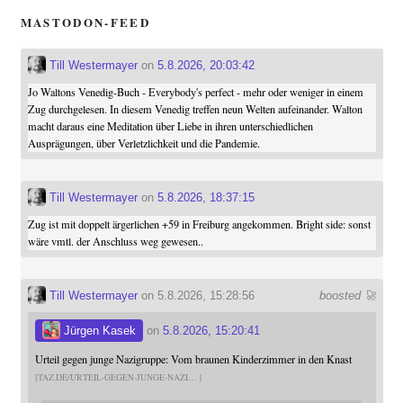
MASTODON-FEED
Till Westermayer
on
5.8.2026, 20:03:42
Jo Waltons Venedig-Buch - Everybody's perfect - mehr oder weniger in einem
Zug durchgelesen. In diesem Venedig treffen neun Welten aufeinander. Walton
macht daraus eine Meditation über Liebe in ihren unterschiedlichen
Ausprägungen, über Verletzlichkeit und die Pandemie.
Till Westermayer
on
5.8.2026, 18:37:15
Zug ist mit doppelt ärgerlichen +59 in Freiburg angekommen. Bright side: sonst
wäre vmtl. der Anschluss weg gewesen..
Till Westermayer
on 5.8.2026, 15:28:56
boosted 🚀
Jürgen Kasek
on
5.8.2026, 15:20:41
Urteil gegen junge Nazigruppe: Vom braunen Kinderzimmer in den Knast
TAZ.DE/URTEIL-GEGEN-JUNGE-NAZI