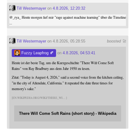
Till Westermayer
on
4.8.2026, 12:20:32
@
_rya_
Heute morgen lief mir "rage against machine learning" über die Timeline
...
Till Westermayer
on 4.8.2026, 05:28:55
boosted 🚀
Fuzzy Leapfrog 🍂
on
4.8.2026, 04:53:41
Heute ist der beste Tag, um die Kurzgeschichte "There Will Come Soft
Rains" von Ray Bradbury aus dem Jahr 1950 zu lesen.
Zitat: "Today is August 4, 2026," said a second voice from the kitchen ceiling,
"in the city of Allendale, California." lt repeated the date three times for
memory's sake."
EN.WIKIPEDIA.ORG/WIKI/THERE_WI
There Will Come Soft Rains (short story) - Wikipedia