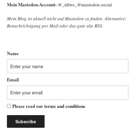
Mein Mast­o­don-Account:
@_tillwe_@mastodon.social
Mein Blog ist aktu­ell nicht auf Mast­o­don zu fin­den. Alter­na­ti­ve:
Benach­rich­ti­gung per Mail oder das gute alte
RSS
.
Name
Email
Please read our
terms and conditions