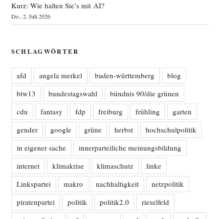
Kurz: Wie halten Sie’s mit AI?
Do., 2. Juli 2026
SCHLAGWÖRTER
afd
angela merkel
baden-württemberg
blog
btw13
bundestagswahl
bündnis 90/die grünen
cdu
fantasy
fdp
freiburg
frühling
garten
gender
google
grüne
herbst
hochschulpolitik
in eigener sache
innerparteiliche meinungsbildung
internet
klimakrise
klimaschutz
linke
Linkspartei
makro
nachhaltigkeit
netzpolitik
piratenpartei
politik
politik2.0
rieselfeld