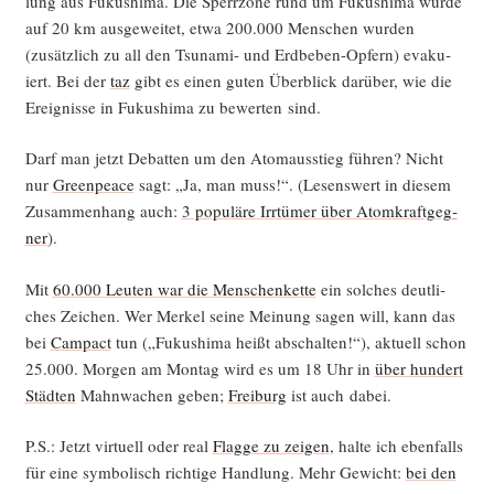
lung aus Fuku­shi­ma. Die Sperr­zo­ne rund um Fuku­shi­ma wur­de
auf 20 km aus­ge­wei­tet, etwa 200.000 Men­schen wur­den
(zusätz­lich zu all den Tsu­na­mi- und Erd­be­ben-Opfern) eva­ku­
iert. Bei der
taz
gibt es einen guten Über­blick dar­über, wie die
Ereig­nis­se in Fuku­shi­ma zu bewer­ten sind.
Darf man jetzt Debat­ten um den Atom­aus­stieg füh­ren? Nicht
nur
Green­peace
sagt: „Ja, man muss!“. (Lesens­wert in die­sem
Zusam­men­hang auch:
3 popu­lä­re Irr­tü­mer über Atom­kraft­geg­
ner
).
Mit
60.000 Leu­ten war die Men­schen­ket­te
ein sol­ches deut­li­
ches Zei­chen. Wer Mer­kel sei­ne Mei­nung sagen will, kann das
bei
Cam­pact
tun („Fuku­shi­ma heißt abschal­ten!“), aktu­ell schon
25.000. Mor­gen am Mon­tag wird es um 18 Uhr in
über hun­dert
Städ­ten
Mahn­wa­chen geben;
Frei­burg
ist auch dabei.
P.S.: Jetzt vir­tu­ell oder real
Flag­ge zu zei­gen
, hal­te ich eben­falls
für eine sym­bo­lisch rich­ti­ge Hand­lung. Mehr Gewicht:
bei den