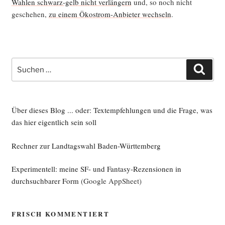
Wah­len schwarz-gelb nicht ver­län­gern
und, so noch nicht
gesche­hen,
zu einem Öko­strom-Anbie­ter wech­seln
.
Suche
Such
nach:
Über dieses Blog ... oder: Textempfehlungen und die Frage, was
das hier eigentlich sein soll
Rechner zur Landtagswahl Baden-Württemberg
Experimentell: meine SF- und Fantasy-Rezensionen in
durchsuchbarer Form
(Google AppSheet)
FRISCH KOMMENTIERT