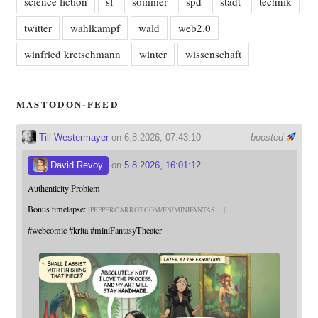
science fiction
sf
sommer
spd
stadt
technik
twitter
wahlkampf
wald
web2.0
winfried kretschmann
winter
wissenschaft
MASTODON-FEED
Till Westermayer
on 6.8.2026, 07:43:10
boosted
David Revoy
on
5.8.2026, 16:01:12
Authenticity Problem
Bonus timelapse:
PEPPERCARROT.COM/EN/MINIFANTAS
#
webcomic
#
krita
#
miniFantasyTheater