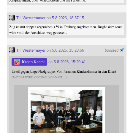
Till Westermayer
on
5.8.2026, 18:37:15
Zug ist mit doppelt ärgerlichen +59 in Freiburg angekommen. Bright side: sonst
wäre vmtl. der Anschluss weg gewesen..
Till Westermayer
on 5.8.2026, 15:28:56
boosted
Jürgen Kasek
on
5.8.2026, 15:20:41
Urteil gegen junge Nazigruppe: Vom braunen Kinderzimmer in den Knast
TAZ.DE/URTEIL-GEGEN-JUNGE-NAZI