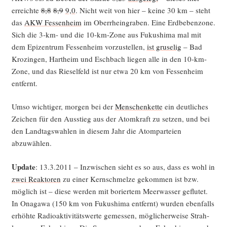
erreich­te
8,8
8,9
9,0
. Nicht weit von hier – kei­ne 30 km – steht
das
AKW Fes­sen­heim
im Ober­rhein­gra­ben. Eine Erd­be­ben­zo­ne.
Sich die 3‑km- und die 10-km-Zone aus Fuku­shi­ma mal mit
dem Epi­zen­trum Fes­sen­heim vor­zu­stel­len,
ist gru­se­lig
– Bad
Kro­zin­gen, Hart­heim und Esch­bach lie­gen alle in den 10-km-
Zone, und das Rie­sel­feld ist nur etwa 20 km von Fes­sen­heim
entfernt.
Umso wich­ti­ger, mor­gen bei der
Men­schen­ket­te
ein deut­li­ches
Zei­chen für den Aus­stieg aus der Atom­kraft zu set­zen, und bei
den Land­tags­wah­len in die­sem Jahr die Atom­par­tei­en
abzuwählen.
Update
: 13.3.2011 – Inzwi­schen sieht es so aus, dass es wohl in
zwei Reak­to­ren
zu einer Kern­schmel­ze gekom­men ist bzw.
mög­lich ist – die­se wer­den mit borier­tem Meer­was­ser geflu­tet.
In Ona­ga­wa (150 km von Fuku­shi­ma ent­fernt) wur­den eben­falls
erhöh­te Radio­ak­ti­vi­täts­wer­te gemes­sen, mög­li­cher­wei­se Strah­