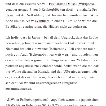
und dass ein zwei­tes AKW –
Fuku­shi­ma Dai­i­shi
(
Wiki­pe­dia
,
genau­er gesagt: 3 von 6 Reak­tor­blö­cken dort) –
ernst­haf­te Pro­
ble­me
mit der Not­küh­lung hat. Inzwi­schen wur­den eine 3‑km-
Zone um das AKW
eva­ku­iert
, in einer 10-km-Zone wur­de die
Bevöl­ke­rung auf­ge­ru­fen, die Häu­ser nicht zu verlassen.
Ich hof­fe, dass in Japan – bei all dem Unglück, dass das Erd­be­
ben schon gebracht – nicht auch noch ein GAU dazu­kommt.
Nie­mand braucht ein zwei­tes Tscher­no­byl. Ich erin­ne­re mich
noch gut: Auch Tscher­no­byl war weit weg – und trotz­dem wur­
den aus harm­lo­sen grü­nen Früh­lings­wie­sen vor 25 Jah­ren hier
plötz­lich angst­be­setz­te Gefah­ren­her­de. Selbst wenn die radio­ak­
ti­ve Wol­ke dies­mal in Kana­da und den USA nie­der­reg­nen wür­
de, ändert das nichts dar­an, dass sich ein­mal mehr zeigt, wie
schlecht AKWs und unvor­her­ge­se­hen Ereig­nis­se
zusammenpassen.
AKWs in Erd­be­ben­ge­bie­ten? Angeb­lich waren die japa­ni­schen
AKWs bis zu Beben der Stär­ke 8,25
aus­ge­legt
– die­ses hier