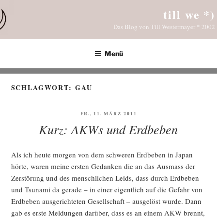
Zum
till we *)
Inhalt
Das Blog von Till Westermayer * 2002
springen
Menü
SCHLAGWORT:
GAU
VERÖFFENTLICHT
FR., 11. MÄRZ 2011
AM
Kurz: AKWs und Erdbeben
Als ich heu­te mor­gen von dem schwe­ren Erd­be­ben in Japan
hör­te, waren mei­ne ers­ten Gedan­ken die an das Aus­mass der
Zer­stö­rung und des mensch­li­chen Leids, dass durch Erd­be­ben
und Tsu­na­mi da gera­de – in einer eigent­lich auf die Gefahr von
Erd­be­ben aus­ge­rich­te­ten Gesell­schaft – aus­ge­löst wur­de. Dann
gab es ers­te Mel­dun­gen dar­über, dass es an einem AKW brennt,