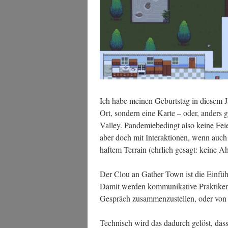
Ich habe mei­nen Geburts­tag in die­sem Ja
Ort, son­dern eine Kar­te – oder, ander
Val­ley. Pan­de­mie­be­dingt also kei­ne F
aber doch mit Inter­ak­tio­nen, wenn auch 
haf­tem Ter­rain (ehr­lich gesagt: kei­ne
Der Clou an Gather Town ist die Ein­füh­r
Damit wer­den kom­mu­ni­ka­ti­ve Prak­ti­k
Gespräch zusam­men­zu­stel­len, oder v
Tech­nisch wird das dadurch gelöst, dass a