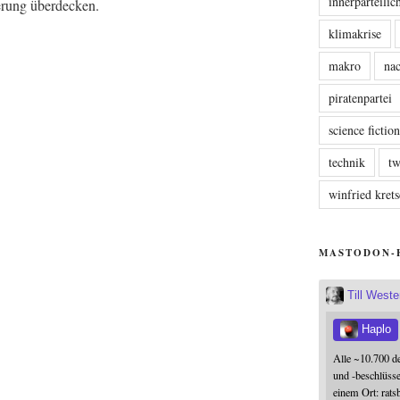
innerparteili
ue­rung überdecken.
klimakrise
makro
nac
piratenpartei
science fictio
technik
tw
winfried kre
MASTODON-
Till West
Haplo
Alle ~10.700 d
und -beschlüss
einem Ort: rats