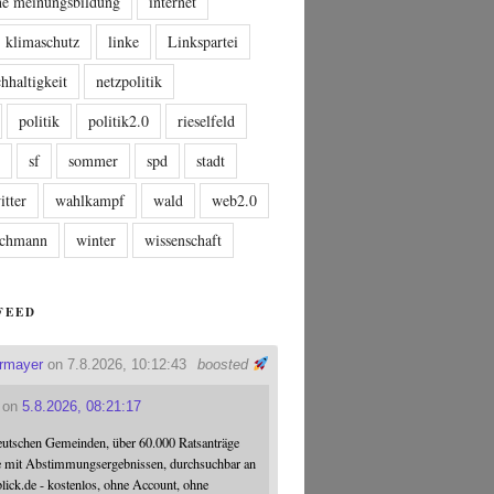
che meinungsbildung
internet
klimaschutz
linke
Linkspartei
hhaltigkeit
netzpolitik
politik
politik2.0
rieselfeld
n
sf
sommer
spd
stadt
itter
wahlkampf
wald
web2.0
tschmann
winter
wissenschaft
FEED
ermayer
on 7.8.2026, 10:12:43
boosted
on
5.8.2026, 08:21:17
eutschen Gemeinden, über 60.000 Ratsanträge
e mit Abstimmungsergebnissen, durchsuchbar an
blick.de - kostenlos, ohne Account, ohne