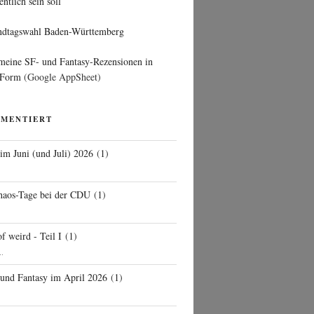
entlich sein soll
ndtagswahl Baden-Württemberg
 meine SF- und Fantasy-Rezensionen in
 Form
(Google AppSheet)
MMENTIERT
 im Juni (und Juli) 2026
(
1
)
d
haos-Tage bei der CDU
(
1
)
f weird - Teil I
(
1
)
..
 und Fantasy im April 2026
(
1
)