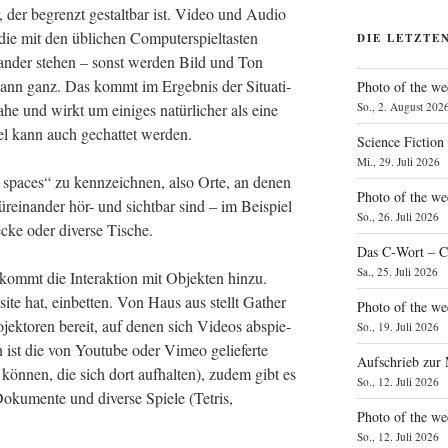
r, der begrenzt gestalt­bar ist. Video und Audio
 mit den übli­chen Com­pu­ter­spiel­tas­ten
DIE LETZTE
an­der ste­hen – sonst wer­den Bild und Ton
­wann ganz. Das kommt im Ergeb­nis der Situa­ti­
Photo of the we
So., 2. August 202
e und wirkt um eini­ges natür­li­cher als eine
lel kann auch gechat­tet werden.
Science Fiction
Mi., 29. Juli 2026
te spaces“ zu kenn­zeich­nen, also Orte, an denen
Photo of the we
 für­ein­an­der hör- und sicht­bar sind – im Bei­spiel
So., 26. Juli 2026
­ecke oder diver­se Tische.
Das C‑Wort – C
Sa., 25. Juli 2026
 kommt die Inter­ak­ti­on mit Objek­ten hin­zu.
b­site hat, ein­bet­ten. Von Haus aus stellt Gather
Photo of the we
jek­to­ren bereit, auf denen sich Vide­os abspie­
So., 19. Juli 2026
on ist die von You­tube oder Vimeo gelie­fer­te
Aufschrieb zur
ön­nen, die sich dort auf­hal­ten), zudem gibt es
So., 12. Juli 2026
oku­men­te und diver­se Spie­le (Tetris,
Photo of the w
So., 12. Juli 2026