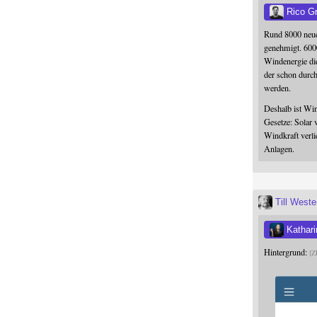
Rico G
Rund 8000 neue
genehmigt. 600
Windenergie die
der schon durc
werden.
Deshalb ist Win
Gesetze: Solar 
Windkraft verli
Anlagen.
Till West
Kathari
Hintergrund:
Z