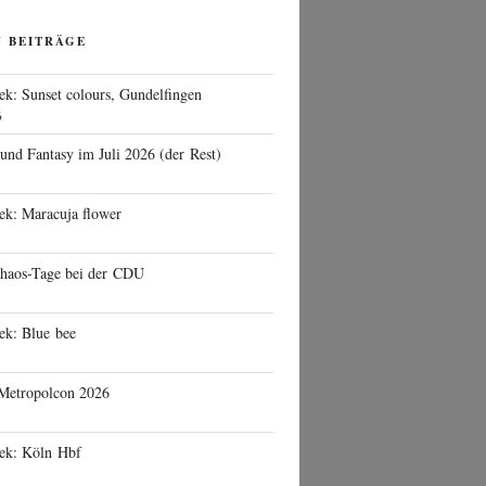
N BEITRÄGE
ek: Sunset colours, Gundelfingen
6
 und Fantasy im Juli 2026 (der Rest)
ek: Maracuja flower
haos-Tage bei der CDU
ek: Blue bee
 Metropolcon 2026
eek: Köln Hbf