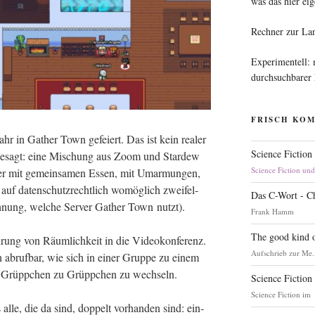
was das hier eig
Rechner zur La
Experimentell:
durchsuchbarer
FRISCH KO
hr in Gather Town gefei­ert. Das ist kein rea­ler
Science Fiction
s gesagt: eine Mischung aus Zoom und Star­dew
Science Fiction un
ei­er mit gemein­sa­men Essen, mit Umar­mun­gen,
auf daten­schutz­recht­lich womög­lich zwei­fel­
Das C-Wort - C
 Ahnung, wel­che Ser­ver Gather Town nutzt).
Frank Hamm
The good kind o
ung von Räum­lich­keit in die Video­kon­fe­renz.
Aufschrieb zur Me.
en abruf­bar, wie sich in einer Grup­pe zu einem
on Grüpp­chen zu Grüpp­chen zu wechseln.
Science Fiction
Science Fiction im
lle, die da sind, dop­pelt vor­han­den sind: ein­