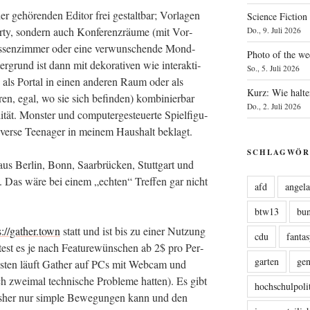
gehö­ren­den Edi­tor frei gestalt­bar; Vor­la­gen
Science Fiction
r­ty, son­dern auch Kon­fe­renz­räu­me (mit Vor­
Do., 9. Juli 2026
as­sen­zim­mer oder eine ver­wun­schen­de Mond­
Photo of the we
­grund ist dann mit deko­ra­ti­ven wie inter­ak­ti­
So., 5. Juli 2026
B. als Por­tal in einen ande­ren Raum oder als
Kurz: Wie halte
n, egal, wo sie sich befin­den) kom­bi­nier­bar
Do., 2. Juli 2026
­tät. Mons­ter und com­pu­ter­ge­steu­er­te Spiel­fi­gu­
diver­se Teen­ager in mei­nem Haus­halt beklagt.
SCHLAGWÖR
aus Ber­lin, Bonn, Saar­brü­cken, Stutt­gart und
n. Das wäre bei einem „ech­ten“ Tref­fen gar nicht
afd
angel
btw13
bu
s://gather.town
statt und ist bis zu einer Nut­zung
cdu
fanta
­test es je nach Fea­ture­wün­schen ab 2$ pro Per­
garten
ge
es­ten läuft Gather auf PCs mit Web­cam und
zwei­mal tech­ni­sche Pro­ble­me hat­ten). Es gibt
hochschulpoli
bis­her nur simp­le Bewe­gun­gen kann und den