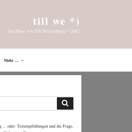
till we *)
Das Blog von Till Westermayer * 2002
Mehr …
Suchen
g ... oder: Textempfehlungen und die Frage,