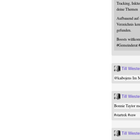
Tracking, Inklu
deine Themen
Aufbauend auf
Verzeichnis ken
gefunden.
Boosts willk
#
Gemeinderat
Till West
@
kaibojens
Im Mi
Till West
Bonnie Taylor me
#
startrek
#
snw
Till West