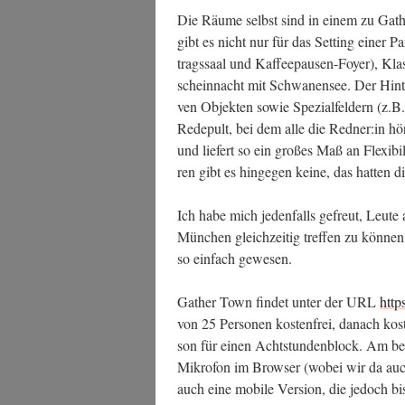
Die Räu­me selbst sind in einem zu Gather 
gibt es nicht nur für das Set­ting einer Pa
trags­saal und Kaf­fee­pau­sen-Foy­er), Kl
schein­nacht mit Schwa­nen­see. Der Hin­ter
ven Objek­ten sowie Spe­zi­al­fel­dern (z.
Rede­pult, bei dem alle die Redner:in höre
und lie­fert so ein gro­ßes Maß an Fle­xi­bi­li
ren gibt es hin­ge­gen kei­ne, das hat­ten 
Ich habe mich jeden­falls gefreut, Leu­te 
Mün­chen gleich­zei­tig tref­fen zu kön­ne
so ein­fach gewesen.
Gather Town fin­det unter der URL
http
von 25 Per­so­nen kos­ten­frei, danach kos
son für einen Acht­stun­den­block. Am b
Mikro­fon im Brow­ser (wobei wir da auch 
auch eine mobi­le Ver­si­on, die jedoch 