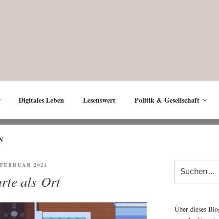
Digitales Leben
Lesenswert
Politik & Gesellschaft
N
Suche
FENTLICHT
. FEBRUAR 2021
nach:
rte als Ort
Über dieses Blo