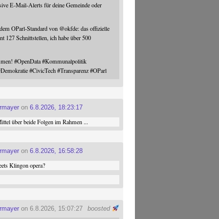
sive E-Mail-Alerts für deine Gemeinde oder
 dem OParl-Standard von
@
okfde
: das offizielle
nt 127 Schnittstellen, ich habe über 500
ommen!
#
OpenData
#
Kommunalpolitik
#
Demokratie
#
CivicTech
#
Transparenz
#
OParl
ermayer
on
6.8.2026, 18:23:17
ttel über beide Folgen im Rahmen ...
ermayer
on
6.8.2026, 16:58:28
ets Klingon opera?
ermayer
on 6.8.2026, 15:07:27
boosted