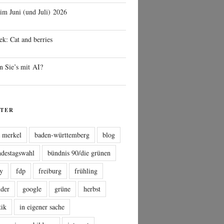
 im Juni (und Juli) 2026
ek: Cat and berries
n Sie’s mit AI?
TER
a merkel
baden-württemberg
blog
ndestagswahl
bündnis 90/die grünen
sy
fdp
freiburg
frühling
nder
google
grüne
herbst
tik
in eigener sache