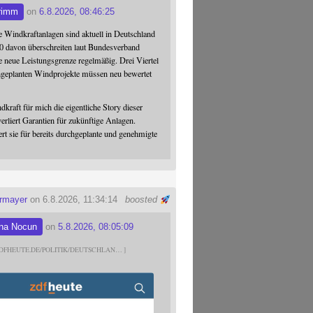
rimm
on
6.8.2026, 08:46:25
 Windkraftanlagen sind aktuell in Deutschland
0 davon überschreiten laut Bundesverband
 neue Leistungsgrenze regelmäßig. Drei Viertel
hgeplanten Windprojekte müssen neu bewertet
dkraft für mich die eigentliche Story dieser
verliert Garantien für zukünftige Anlagen.
ert sie für bereits durchgeplante und genehmigte
ermayer
on 6.8.2026, 11:34:14
boosted
na Nocun
on
5.8.2026, 08:05:09
DFHEUTE.DE/POLITIK/DEUTSCHLAN