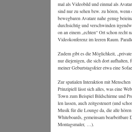
mal als Video­bild und ein­mal als Ava­ta
sind nur zu sehen bzw. zu hören, wenn die
beweg­ba­ren Ava­tare nahe genug bei­ein­
durch­sich­tig und ver­schwin­den irgend
on an einem „ech­ten“ Ort schon recht nah
Video­kon­fe­renz im lee­ren Raum. Par­al­
Zudem gibt es die Mög­lich­keit, „pri­va­
nur die­je­ni­gen, die sich dort auf­hal­ten,
mei­ner Geburts­tags­fei­er etwa eine Sofa
Zur spa­tia­len Inter­ak­ti­on mit Men­schen
Prin­zi­pi­ell lässt sich alles, was eine We
Town zum Bei­spiel Bild­schir­me und Pro­
len las­sen, auch zeit­ge­steu­ert (und sch
Musik für die Lounge da, die alle hören k
White­boards, gemein­sam bear­beit­ba­re D
Montagsmaler, …).