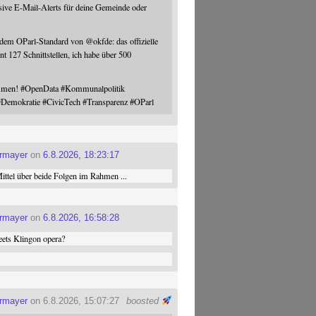
sive E-Mail-Alerts für deine Gemeinde oder
 dem OParl-Standard von
@
okfde
: das offizielle
nt 127 Schnittstellen, ich habe über 500
ommen!
#
OpenData
#
Kommunalpolitik
#
Demokratie
#
CivicTech
#
Transparenz
#
OParl
ermayer
on
6.8.2026, 18:23:17
ttel über beide Folgen im Rahmen ...
ermayer
on
6.8.2026, 16:58:28
ets Klingon opera?
ermayer
on 6.8.2026, 15:07:27
boosted