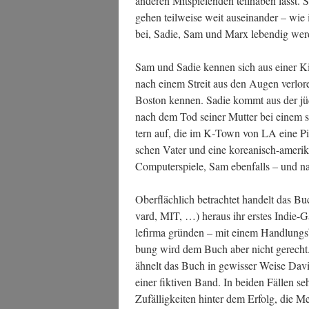
ande­ren Mit­spie­len­den teil­ha­ben lässt.
gehen teil­wei­se weit aus­ein­an­der – wi
bei, Sadie, Sam und Marx leben­dig wer­
Sam und Sadie ken­nen sich aus einer Ki
nach einem Streit aus den Augen ver­lo­re
Bos­ton ken­nen. Sadie kommt aus der jü
nach dem Tod sei­ner Mut­ter bei einem sc
tern auf, die im K‑Town von LA eine Piz­
schen Vater und eine korea­nisch-ame­ri­ka
Com­pu­ter­spie­le, Sam eben­falls – und n
Ober­fläch­lich betrach­tet han­delt das B
vard, MIT, …) her­aus ihr ers­tes Indie-G
le­fir­ma grün­den – mit einem Hand­lungs­
bung wird dem Buch aber nicht gerecht. E
ähnelt das Buch in gewis­ser Wei­se Davi
einer fik­ti­ven Band. In bei­den Fäl­len s
Zufäl­lig­kei­ten hin­ter dem Erfolg, die Me