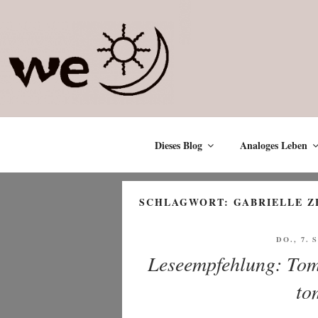
Zum
Inhalt
springen
Dieses Blog
Analoges Leben
SCHLAGWORT:
GABRIELLE Z
VERÖFF
DO., 7.
AM
Leseempfehlung: To
to