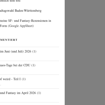
entlich sein soll
ndtagswahl Baden-Württemberg
 meine SF- und Fantasy-Rezensionen in
 Form
(Google AppSheet)
MMENTIERT
 im Juni (und Juli) 2026
(
1
)
d
haos-Tage bei der CDU
(
1
)
f weird - Teil I
(
1
)
..
 und Fantasy im April 2026
(
1
)