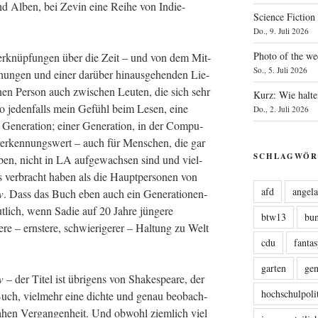
 und Alben, bei Zevin eine Rei­he von Indie-
Science Fiction
Do., 9. Juli 2026
Photo of the we
r­knüp­fun­gen über die Zeit – und von dem Mit-
So., 5. Juli 2026
hun­gen und einer dar­über hin­aus­ge­hen­den Lie­
nen Per­son auch zwi­schen Leu­ten, die sich sehr
Kurz: Wie halte
 so jeden­falls mein Gefühl beim Lesen, eine
Do., 2. Juli 2026
Gene­ra­ti­on; einer Gene­ra­ti­on, in der Com­pu­
er­erken­nungs­wert – auch für Men­schen, die gar
SCHLAGWÖR
haben, nicht in LA auf­ge­wach­sen sind und viel­
 ver­bracht haben als die Haupt­per­so­nen von
afd
angel
w
. Dass das Buch eben auch ein Gene­ra­tio­nen­
­lich, wenn Sadie auf 20 Jah­re jün­ge­re
btw13
bu
e – erns­te­re, schwie­ri­ge­rer – Hal­tung zu Welt
cdu
fanta
garten
ge
w
– der Titel ist übri­gens von Shake­speare, der
hochschulpoli
-Buch, viel­mehr eine dich­te und genau beob­ach­
r nahen Ver­gan­gen­heit. Und obwohl ziem­lich viel