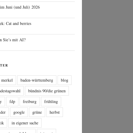
 im Juni (und Juli) 2026
ek: Cat and berries
n Sie’s mit AI?
TER
a merkel
baden-württemberg
blog
ndestagswahl
bündnis 90/die grünen
sy
fdp
freiburg
frühling
nder
google
grüne
herbst
tik
in eigener sache