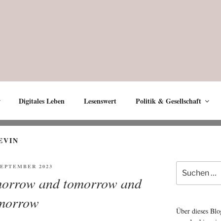
Digitales Leben
Lesenswert
Politik & Gesellschaft
EVIN
Suche
ENTLICHT
 SEPTEMBER 2023
nach:
morrow and tomorrow and
morrow
Über dieses Blo