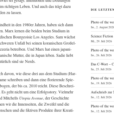
 Soviel sei gesagt: Inten­tio­nen und Deu­tun­gen
e im rich­ti­gen Leben. Und auch das trägt dazu
DIE LETZTE
den zu lassen.
Photo of the we
nd­heit in den 1980er Jah­ren, haben sich dann
So., 2. August 202
n. Marx ler­nen die bei­den beim Stu­di­um in
Science Fiction
di­schen Bour­geoi­sie Los Ange­les. Sam wächst
Mi., 29. Juli 2026
hwe­ren Unfall bei sei­nen kora­ni­schen Groß­el­
ze­ria betrei­ben. Und Marx hat einen japa­ni­
Photo of the we
­ni­sche Mut­ter, die in Japan leben. Sadie liebt
So., 26. Juli 2026
atür­lich sind sie Nerds.
Das C‑Wort – C
Sa., 25. Juli 2026
uch davon, wie die­se drei aus dem Stu­di­um (Har­
Photo of the we
ame schrei­ben und dann eine flo­rie­ren­de Spie­
So., 19. Juli 2026
bo­gen, der bis ca. 2010 reicht. Die­se Beschrei­
s geht nicht um eine Erfolgs­sto­ry. Viel­mehr
Aufschrieb zur
So., 12. Juli 2026
d Mit­chells
Uto­pia Ave­nue
, der Geschich­te
ehen wir die Innen­sei­ten, die Zwei­fel und die
Photo of the w
n­schen und die fik­ti­ven Pro­duk­te ihrer Krea­ti­
So., 12. Juli 2026