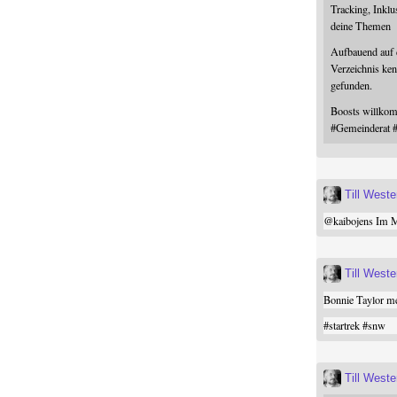
Tracking, Inklu
deine Themen
Aufbauend auf
Verzeichnis ken
gefunden.
Boosts willk
#
Gemeinderat
Till West
@
kaibojens
Im Mi
Till West
Bonnie Taylor me
#
startrek
#
snw
Till West