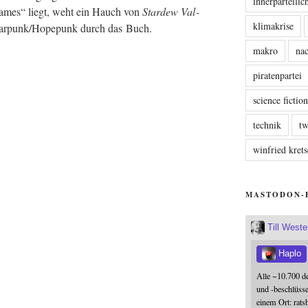
innerparteili
 Games“ liegt, weht ein Hauch von
Star­dew Val­
klimakrise
Solarpunk/Hopepunk durch das Buch.
makro
nac
piratenpartei
science fictio
technik
tw
winfried kre
MASTODON-
Till West
Haplo
Alle ~10.700 d
und -beschlüss
einem Ort: rats