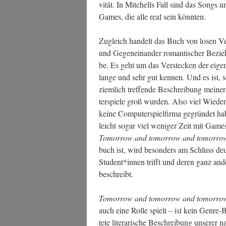
vi­tät. In Mit­chells Fall sind das Songs
Games, die alle real sein könnten.
Zugleich han­delt das Buch von losen Ve
und Gegen­ein­an­der roman­ti­scher Bezie­
be. Es geht um das Ver­ste­cken der eige­
lan­ge und sehr gut ken­nen. Und es ist,
ziem­lich tref­fen­de Beschrei­bung mei­ner 
ter­spie­le groß wur­den. Also viel Wie­d
kei­ne Com­pu­ter­spiel­fir­ma gegrün­det 
leicht sogar viel weni­ger Zeit mit Games
Tomor­row and tomor­row and tomor­ro
buch ist, wird beson­ders am Schluss deut
Student*innen trifft und deren ganz ande­r
beschreibt.
Tomor­row and tomor­row and tomor­ro
auch eine Rol­le spielt – ist kein Gen­re
te­te lite­ra­ri­sche Beschrei­bung unse­re