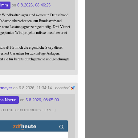
rimm
on
6.8.2026, 08:46:25
 Windkraftanlagen sind aktuell in Deutschland
0 davon überschreiten laut Bundesverband
 neue Leistungsgrenze regelmäßig. Drei Viertel
hgeplanten Windprojekte müssen neu bewertet
dkraft für mich die eigentliche Story dieser
verliert Garantien für zukünftige Anlagen.
ert sie für bereits durchgeplante und genehmigte
ermayer
on 6.8.2026, 11:34:14
boosted
na Nocun
on
5.8.2026, 08:05:09
DFHEUTE.DE/POLITIK/DEUTSCHLAN