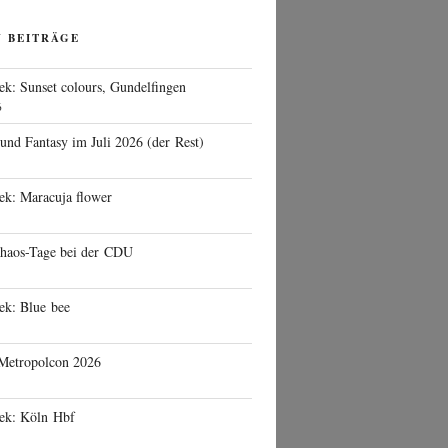
N BEITRÄGE
ek: Sunset colours, Gundelfingen
6
 und Fantasy im Juli 2026 (der Rest)
ek: Maracuja flower
haos-Tage bei der CDU
ek: Blue bee
 Metropolcon 2026
eek: Köln Hbf