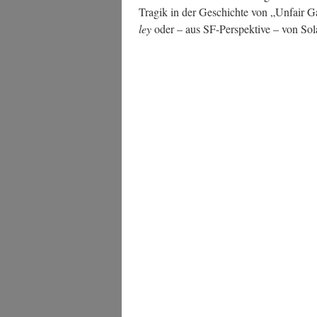
Tra­gik in der Geschich­te von „Unfair
ley
oder – aus SF-Per­spek­ti­ve – von 