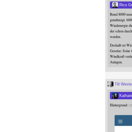
Rico G
Rund 8000 neue
genehmigt. 600
Windenergie die
der schon durc
werden.
Deshalb ist Win
Gesetze: Solar 
Windkraft verli
Anlagen.
Till West
Kathari
Hintergrund:
Z