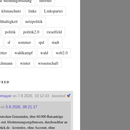
che meinungsbildung
internet
klimaschutz
linke
Linkspartei
hhaltigkeit
netzpolitik
politik
politik2.0
rieselfeld
n
sf
sommer
spd
stadt
itter
wahlkampf
wald
web2.0
tschmann
winter
wissenschaft
FEED
ermayer
on 7.8.2026, 10:12:43
boosted
on
5.8.2026, 08:21:17
eutschen Gemeinden, über 60.000 Ratsanträge
e mit Abstimmungsergebnissen, durchsuchbar an
blick.de - kostenlos, ohne Account, ohne