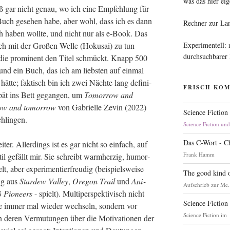
was das hier eig
ß gar nicht genau, wo ich eine Emp­feh­lung für
 Buch gese­hen habe, aber wohl, dass ich es dann
Rechner zur La
h haben woll­te, und nicht nur als e‑Book. Das
Experimentell:
h mit der Gro­ßen Wel­le (Hoku­sai) zu tun
durchsuchbarer
die pro­mi­nent den Titel schmückt. Knapp 500
 und ein Buch, das ich am liebs­ten auf ein­mal
 hät­te; fak­tisch bin ich zwei Näch­te lang defi­ni­
FRISCH KO
spät ins Bett gegan­gen, um
Tomor­row and
ow and tomor­row
von Gabri­el­le Zevin (2022)
Science Fiction
chlingen.
Science Fiction un
Das C-Wort - C
ter. Aller­dings ist es gar nicht so ein­fach, auf
Frank Hamm
l gefällt mir. Sie schreibt warm­her­zig, humor­
elt, aber expe­ri­men­tier­freu­dig (bei­spiels­wei­se
The good kind o
ung aus
Star­dew Val­ley
,
Ore­gon Trail
und
Ani­
Aufschrieb zur Me.
G
Pio­neers
- spielt). Mul­ti­per­spek­ti­visch nicht
Science Fiction
­re immer mal wie­der wech­seln, son­dern vor
Science Fiction im
deren Ver­mu­tun­gen über die Moti­va­tio­nen der