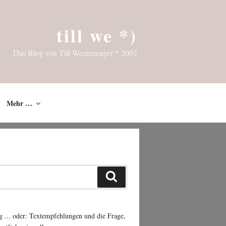
till we *)
Das Blog von Till Westermayer * 2002
Mehr …
Suchen
g ... oder: Textempfehlungen und die Frage,