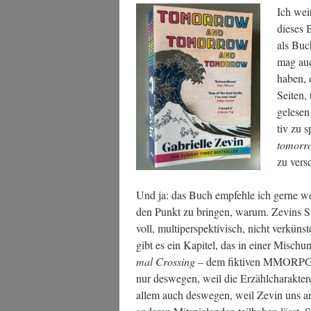
Ich wei
die­ses
als Buc
mag auc
haben, 
Sei­ten,
gele­sen
tiv zu 
tomor­r
zu vers
Und ja: das Buch emp­feh­le ich ger­ne wei­
den Punkt zu brin­gen, war­um. Zevins Sti
voll, mul­ti­per­spek­ti­visch, nicht ver­küns­t
gibt es ein Kapi­tel, das in einer Misch
mal Crossing
– dem fik­ti­ven MMORP
nur des­we­gen, weil die Erzähl­cha­rak­te
allem auch des­we­gen, weil Zevin uns an 