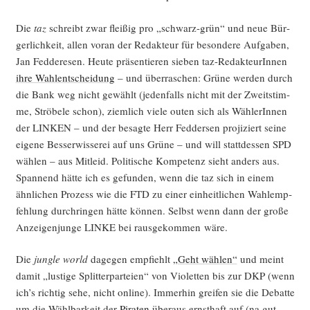
Die
taz
schreibt zwar flei­ßig pro „schwarz-grün“ und neue Bür­
ger­lich­keit, allen vor­an der Redak­teur für beson­de­re Auf­ga­ben,
Jan Fed­de­re­sen. Heu­te prä­sen­tie­ren sie­ben taz-Redak­teu­rIn­nen
ihre Wahl­ent­schei­dung
– und über­ra­schen: Grü­ne wer­den durch
die Bank weg nicht gewählt (jeden­falls nicht mit der Zweit­stim­
me, Strö­be­le schon), ziem­lich vie­le outen sich als Wäh­le­rIn­nen
der LINKEN – und der besag­te Herr Fed­der­sen pro­ji­ziert sei­ne
eige­ne Bes­ser­wis­se­rei auf uns Grü­ne – und will statt­des­sen SPD
wäh­len – aus Mit­leid. Poli­ti­sche Kom­pe­tenz sieht anders aus.
Span­nend hät­te ich es gefun­den, wenn die taz sich in einem
ähn­li­chen Pro­zess wie die FTD zu einer ein­heit­li­chen Wahl­emp­
feh­lung durch­rin­gen hät­te kön­nen. Selbst wenn dann der gro­ße
Anzei­gen­jun­ge LINKE bei raus­ge­kom­men wäre.
Die
jungle world
dage­gen emp­fiehlt
„Geht wäh­len“
und meint
damit „lus­ti­ge Split­ter­par­tei­en“ von Vio­let­ten bis zur DKP (wenn
ich’s rich­tig sehe, nicht online). Immer­hin grei­fen sie die Debat­te
um die Wähl­bar­keit der
Pira­ten
über­aus ernst­haft auf (na gut,