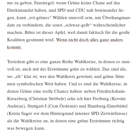
me zu geben. Faust­re­gel: wenn Grü­ne kei­ne Cha­ne auf das
Direkt­man­dat haben, und SPD und CDU nah bei­ein­an­der lie­
gen, kann „rot-grü­nes“ Wäh­len sinn­voll sein, um Über­hang­man­
da­te zu ver­hin­dern, die sonst „schwaz-gelb“ wahr­schein­li­cher
machen. Bit­ter ist die­ser Apfel, weil damit fak­tisch für die gro­ße
Koali­ti­on gestimmt wird.
Wenn nicht doch alles ganz anders
kommt.
Trotz­dem gibt es eine gan­ze Rei­he Wahl­krei­se, in denen es sinn­
voll ist, auch mit der Erst­stim­me grün zu wäh­len. Das sind die,
wo „eh“ klar ist, wer den Wahl­kreis gewinnt, und grü­ne Stim­
men sym­bo­li­schen Wert haben. Und es sind die Wahl­krei­se, in
denen Grü­ne eine reel­le Chan­ce haben: neben Fried­richs­hain-
Kreuz­berg (Chris­ti­an Strö­be­le) sehe ich hier Frei­burg (Kers­tin
And­reae), Stuttgart‑I (Cem Özd­emir) und Ham­burg-Eims­büt­tel
(Kris­ta Sager vor dem Hin­ter­grund inter­ner SPD-Zer­würf­nis­se)
als die Wahl­krei­se an, in denen eine grü­ne Erst­stim­me rich­tig
was bewe­gen kann.