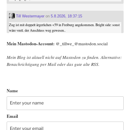
Till Westermayer
on
5.8.2026, 18:37:15
Zug ist mit doppelt ärgerlichen +59 in Freiburg angekommen. Bright side: sonst
wäre vmtl. der Anschluss weg gewesen..
Mein Mast­o­don-Account:
@_tillwe_@mastodon.social
Mein Blog ist aktu­ell nicht auf Mast­o­don zu fin­den. Alter­na­ti­ve:
Benach­rich­ti­gung per Mail oder das gute alte
RSS
.
Name
Email