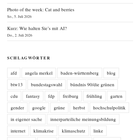
Photo of the week: Cat and berries
So., 5. Juli 2026
Kurz: Wie halten Sie’s mit AI?
Do., 2. Juli 2026
SCHLAGWÖRTER
afd
angela merkel
baden-württemberg
blog
btw13
bundestagswahl
bündnis 90/die grünen
cdu
fantasy
fdp
freiburg
frühling
garten
gender
google
grüne
herbst
hochschulpolitik
in eigener sache
innerparteiliche meinungsbildung
internet
klimakrise
klimaschutz
linke