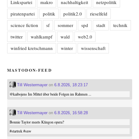
Linkspartei
makro
nachhaltigkeit
netzpolitik
piratenpartei
politik
politik2.0
rieselfeld
science fiction
sf
sommer
spd
stadt
technik
twitter
wahlkampf
wald
web2.0
winfried kretschmann
winter
wissenschaft
MASTODON-FEED
Till Westermayer
on
6.8.2026, 18:23:17
@
kaibojens
Im Mittel über beide Folgen im Rahmen ...
Till Westermayer
on
6.8.2026, 16:58:28
Bonnie Taylor meets Klingon opera?
#
startrek
#
snw