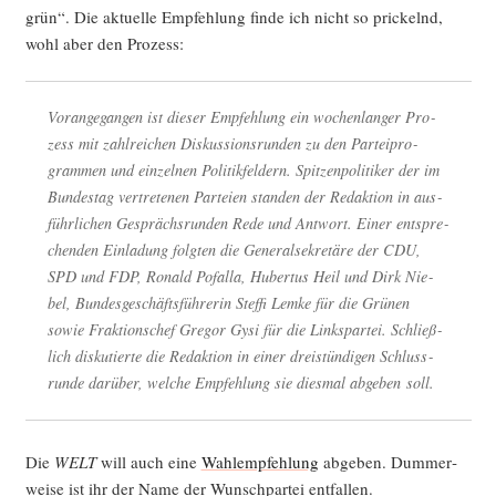
grün“. Die aktu­el­le Emp­feh­lung fin­de ich nicht so pri­ckelnd,
wohl aber den Prozess:
Vor­an­ge­gan­gen ist die­ser Emp­feh­lung ein wochen­lan­ger Pro­
zess mit zahl­rei­chen Dis­kus­si­ons­run­den zu den Par­tei­pro­
gram­men und ein­zel­nen Poli­tik­fel­dern. Spit­zen­po­li­ti­ker der im
Bun­des­tag ver­tre­te­nen Par­tei­en stan­den der Redak­ti­on in aus­
führ­li­chen Gesprächs­run­den Rede und Ant­wort. Einer ent­spre­
chen­den Ein­la­dung folg­ten die Gene­ral­se­kre­tä­re der CDU,
SPD und FDP, Ronald Pofalla, Huber­tus Heil und Dirk Nie­
bel, Bun­des­ge­schäfts­füh­re­rin Stef­fi Lem­ke für die Grü­nen
sowie Frak­ti­ons­chef Gre­gor Gysi für die Links­par­tei. Schließ­
lich dis­ku­tier­te die Redak­ti­on in einer drei­stün­di­gen Schluss­
run­de dar­über, wel­che Emp­feh­lung sie dies­mal abge­ben soll.
Die
WELT
will auch eine
Wahl­emp­feh­lung
abge­ben. Dum­mer­
wei­se ist ihr der Name der Wunsch­par­tei entfallen.