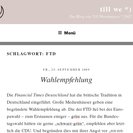
Zum
till we *)
Inhalt
Das Blog von Till Westermayer * 2002
springen
Menü
SCHLAGWORT:
FTD
VERÖFFENTLICHT
FR., 25. SEPTEMBER 2009
AM
Wahlempfehlung
Die
Finan­cial Times Deutsch­land
hat die bri­ti­sche Tra­di­ti­on in
Deutsch­land ein­ge­führt. Gro­ße Medi­en­häu­ser geben eine
begrün­de­te Wahl­emp­feh­lung ab. Die der FTD fiel bei der Euro­
pa­wahl – zum Erstau­nen eini­ger –
grün
aus. Für die Bun­des­
tags­wahl hät­ten sie ger­ne
„schwarz-grün“
, emp­feh­len aber letzt­
lich die CDU. Und begrün­den dies mir ihrer Angst vor „rot-rot-