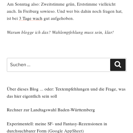
Am Sonn­tag also: Zweit­stim­me grün, Erst­stim­me viel­leicht
auch. In Frei­burg sowie­so. Und wer bis dahin noch fra­gen hat,
ist bei
3 Tage wach
gut aufgehoben.
War­um blog­ge ich das? Wahl­emp­feh­lung muss sein, klar!
Suche
Such
nach:
Über dieses Blog ... oder: Textempfehlungen und die Frage, was
das hier eigentlich sein soll
Rechner zur Landtagswahl Baden-Württemberg
Experimentell: meine SF- und Fantasy-Rezensionen in
durchsuchbarer Form
(Google AppSheet)