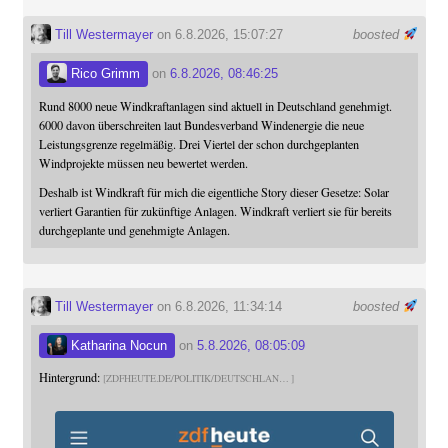
Till Westermayer
on 6.8.2026, 15:07:27
boosted
Rico Grimm
on
6.8.2026, 08:46:25
Rund 8000 neue Windkraftanlagen sind aktuell in Deutschland genehmigt.
6000 davon überschreiten laut Bundesverband Windenergie die neue
Leistungsgrenze regelmäßig. Drei Viertel der schon durchgeplanten
Windprojekte müssen neu bewertet werden.
Deshalb ist Windkraft für mich die eigentliche Story dieser Gesetze: Solar
verliert Garantien für zukünftige Anlagen. Windkraft verliert sie für bereits
durchgeplante und genehmigte Anlagen.
Till Westermayer
on 6.8.2026, 11:34:14
boosted
Katharina Nocun
on
5.8.2026, 08:05:09
Hintergrund:
ZDFHEUTE.DE/POLITIK/DEUTSCHLAN