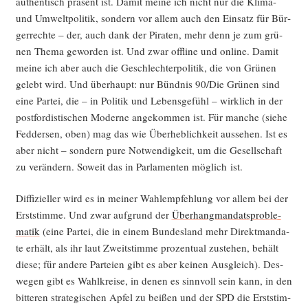
authen­tisch prä­sent ist. Damit mei­ne ich nicht nur die Kli­ma-
und Umwelt­po­li­tik, son­dern vor allem auch den Ein­satz für Bür­
ger­rech­te – der, auch dank der Pira­ten, mehr denn je zum grü­
nen The­ma gewor­den ist. Und zwar off­line und online. Damit
mei­ne ich aber auch die Geschlech­ter­po­li­tik, die von Grü­nen
gelebt wird. Und über­haupt: nur Bünd­nis 90/Die Grü­nen sind
eine Par­tei, die – in Poli­tik und Lebens­ge­fühl – wirk­lich in der
post­for­dis­ti­schen Moder­ne ange­kom­men ist. Für man­che (sie­he
Fed­der­sen, oben) mag das wie Über­heb­lich­keit aus­se­hen. Ist es
aber nicht – son­dern pure Not­wen­dig­keit, um die Gesell­schaft
zu ver­än­dern. Soweit das in Par­la­men­ten mög­lich ist.
Dif­fi­zi­el­ler wird es in mei­ner Wahl­emp­feh­lung vor allem bei der
Erst­stim­me. Und zwar auf­grund der
Über­hang­man­dats­pro­ble­
ma­tik
(eine Par­tei, die in einem Bun­des­land mehr Direkt­man­da­
te erhält, als ihr laut Zweit­stim­me pro­zen­tu­al zuste­hen, behält
die­se; für ande­re Par­tei­en gibt es aber kei­nen Aus­gleich). Des­
we­gen gibt es Wahl­krei­se, in denen es sinn­voll sein kann, in den
bit­te­ren stra­te­gi­schen Apfel zu bei­ßen und der SPD die Erst­stim­