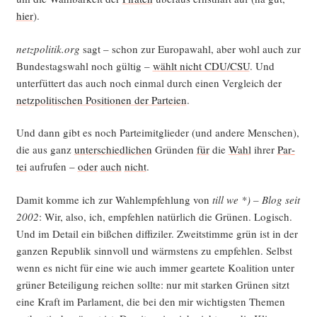
hier
).
netzpolitik.org
sagt – schon zur Euro­pa­wahl, aber wohl auch zur
Bun­des­tags­wahl noch gül­tig –
wählt nicht CDU/CSU
. Und
unter­füt­tert das auch noch ein­mal durch einen Ver­gleich der
netz­po­li­ti­schen Posi­tio­nen der Par­tei­en
.
Und dann gibt es noch Par­tei­mit­glie­der (und ande­re Men­schen),
die aus ganz
unter­schied­li­chen
Grün­den
für
die
Wahl
ihrer
Par­
tei
auf­ru­fen –
oder
auch
nicht
.
Damit kom­me ich zur Wahl­emp­feh­lung von
till we *) – Blog seit
2002
: Wir, also, ich, emp­feh­len natür­lich die Grü­nen. Logisch.
Und im Detail ein biß­chen dif­fi­zi­ler. Zweit­stim­me grün ist in der
gan­zen Repu­blik sinn­voll und wärms­tens zu emp­feh­len. Selbst
wenn es nicht für eine wie auch immer gear­te­te Koali­ti­on unter
grü­ner Betei­li­gung rei­chen soll­te: nur mit star­ken Grü­nen sitzt
eine Kraft im Par­la­ment, die bei den mir wich­tigs­ten The­men