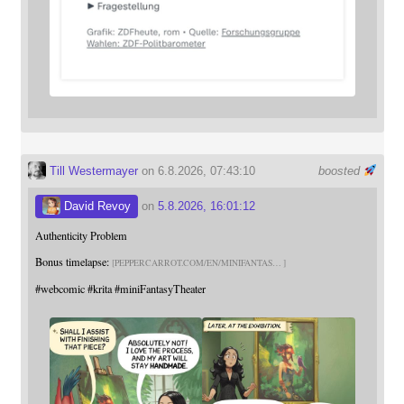
Till Westermayer
on 6.8.2026, 07:43:10
boosted
David Revoy
on
5.8.2026, 16:01:12
Authenticity Problem
Bonus timelapse:
PEPPERCARROT.COM/EN/MINIFANTAS
#
webcomic
#
krita
#
miniFantasyTheater