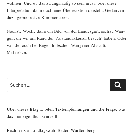
woh­nen. Und ob das zwangs­läu­fig so sein muss, oder die­se
Inter­pre­ta­ti­on dann doch eine Über­re­ak­ti­on dar­stellt. Gedan­ken
dazu ger­ne in den Kommentaren.
Nächs­te Woche dann ein Bild von der Lan­des­gar­ten­schau Wan­
gen, die wir am Rand der Vor­stands­klau­sur besucht haben. Oder
von der auch bei Regen hüb­schen Wan­ge­ner Alt­stadt.
Mal sehen.
Suche
Such
nach:
Über dieses Blog ... oder: Textempfehlungen und die Frage, was
das hier eigentlich sein soll
Rechner zur Landtagswahl Baden-Württemberg