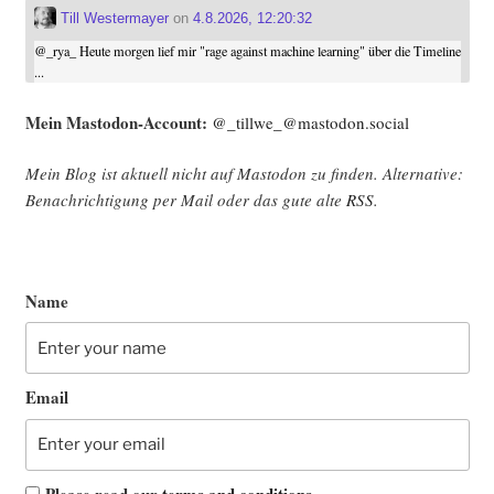
Till Westermayer
on
4.8.2026, 12:20:32
@
_rya_
Heute morgen lief mir "rage against machine learning" über die Timeline
...
Mein Mast­o­don-Account:
@_tillwe_@mastodon.social
Mein Blog ist aktu­ell nicht auf Mast­o­don zu fin­den. Alter­na­ti­ve:
Benach­rich­ti­gung per Mail oder das gute alte
RSS
.
Name
Email
Please read our
terms and conditions