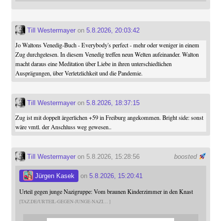
Till Westermayer
on
5.8.2026, 20:03:42
Jo Waltons Venedig-Buch - Everybody's perfect - mehr oder weniger in einem
Zug durchgelesen. In diesem Venedig treffen neun Welten aufeinander. Walton
macht daraus eine Meditation über Liebe in ihren unterschiedlichen
Ausprägungen, über Verletzlichkeit und die Pandemie.
Till Westermayer
on
5.8.2026, 18:37:15
Zug ist mit doppelt ärgerlichen +59 in Freiburg angekommen. Bright side: sonst
wäre vmtl. der Anschluss weg gewesen..
Till Westermayer
on 5.8.2026, 15:28:56
boosted
Jürgen Kasek
on
5.8.2026, 15:20:41
Urteil gegen junge Nazigruppe: Vom braunen Kinderzimmer in den Knast
TAZ.DE/URTEIL-GEGEN-JUNGE-NAZI