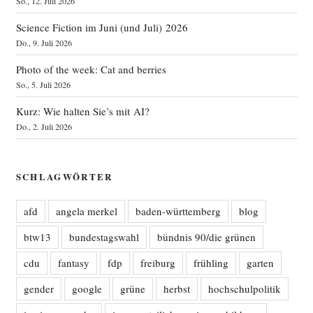
So., 12. Juli 2026
Science Fiction im Juni (und Juli) 2026
Do., 9. Juli 2026
Photo of the week: Cat and berries
So., 5. Juli 2026
Kurz: Wie halten Sie’s mit AI?
Do., 2. Juli 2026
SCHLAGWÖRTER
afd
angela merkel
baden-württemberg
blog
btw13
bundestagswahl
bündnis 90/die grünen
cdu
fantasy
fdp
freiburg
frühling
garten
gender
google
grüne
herbst
hochschulpolitik