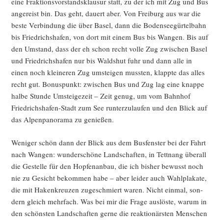
eine Frak­ti­ons­vor­stands­klau­sur statt, zu der ich mit Zug und Bus
ange­reist bin. Das geht, dau­ert aber. Von Frei­burg aus war die
bes­te Ver­bin­dung die über Basel, dann die Boden­see­gür­tel­bahn
bis Fried­richs­ha­fen, von dort mit einem Bus bis Wan­gen. Bis auf
den Umstand, dass der eh schon recht vol­le Zug zwi­schen Basel
und Fried­richs­ha­fen nur bis Walds­hut fuhr und dann alle in
einen noch klei­ne­ren Zug umstei­gen muss­ten, klapp­te das alles
recht gut. Bonus­punkt: zwi­schen Bus und Zug lag eine knap­pe
hal­be Stun­de Umstei­ge­zeit – Zeit genug, um vom Bahn­hof
Fried­richs­ha­fen-Stadt zum See run­ter­zu­lau­fen und den Blick auf
das Alpen­pan­ora­ma zu genießen.
Weni­ger schön dann der Blick aus dem Bus­fens­ter bei der Fahrt
nach Wan­gen: wun­der­schö­ne Land­schaf­ten, in Tett­nang über­all
die Gestel­le für den Hop­fen­an­bau, die ich bis­her bewusst noch
nie zu Gesicht bekom­men habe – aber lei­der auch Wahl­pla­ka­te,
die mit Haken­kreu­zen zuge­schmiert waren. Nicht ein­mal, son­
dern gleich mehr­fach. Was bei mir die Fra­ge aus­lös­te, war­um in
den schöns­ten Land­schaf­ten ger­ne die reak­tio­närs­ten Men­schen