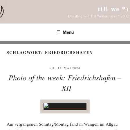
Zum
till we *)
Inhalt
Das Blog von Till Westermayer * 2002
springen
Menü
SCHLAGWORT:
FRIEDRICHSHAFEN
VERÖFFENTLICHT
SO., 12. MAI 2024
AM
Photo of the week: Friedrichshafen –
XII
Am ver­gan­ge­nen Sonntag/Montag fand in Wan­gen im All­gäu