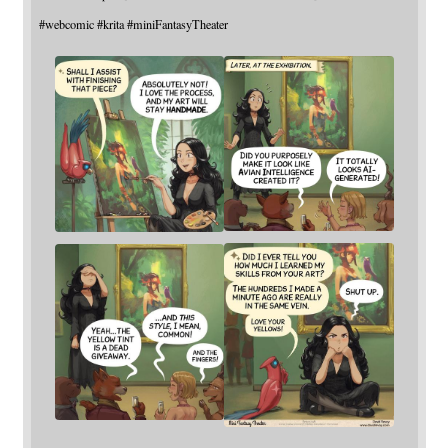
#
webcomic
#
krita
#
miniFantasyTheater