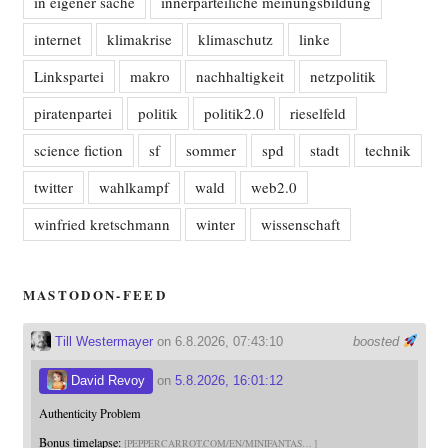
in eigener sache
innerparteiliche meinungsbildung
internet
klimakrise
klimaschutz
linke
Linkspartei
makro
nachhaltigkeit
netzpolitik
piratenpartei
politik
politik2.0
rieselfeld
science fiction
sf
sommer
spd
stadt
technik
twitter
wahlkampf
wald
web2.0
winfried kretschmann
winter
wissenschaft
MASTODON-FEED
Till Westermayer
on 6.8.2026, 07:43:10
boosted
David Revoy
on
5.8.2026, 16:01:12
Authenticity Problem
Bonus timelapse:
PEPPERCARROT.COM/EN/MINIFANTAS