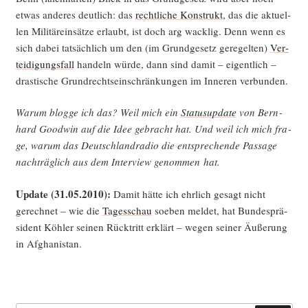
etwas ande­res deut­lich: das
recht­li­che Kon­strukt
, das die aktu­el­
len Mili­tär­ein­sät­ze erlaubt, ist doch arg wack­lig. Denn wenn es
sich dabei tat­säch­lich um den (im Grund­ge­setz gere­gel­ten)
Ver­
tei­di­gungs­fall
han­deln wür­de, dann sind damit – eigent­lich –
dras­ti­sche Grund­rechts­ein­schrän­kun­gen im Inne­ren verbunden.
War­um blog­ge ich das? Weil mich ein
Sta­tus­up­date
von Bern­
hard Good­win auf die Idee gebracht hat. Und weil ich mich fra­
ge, war­um das Deutsch­land­ra­dio die ent­spre­chen­de Pas­sa­ge
nach­träg­lich aus dem Inter­view genom­men hat.
Update (31.05.2010):
Damit hät­te ich ehr­lich gesagt nicht
gerech­net – wie die
Tages­schau
soeben mel­det, hat Bun­des­prä­
si­dent Köh­ler sei­nen Rück­tritt erklärt – wegen sei­ner Äuße­rung
in Afghanistan.