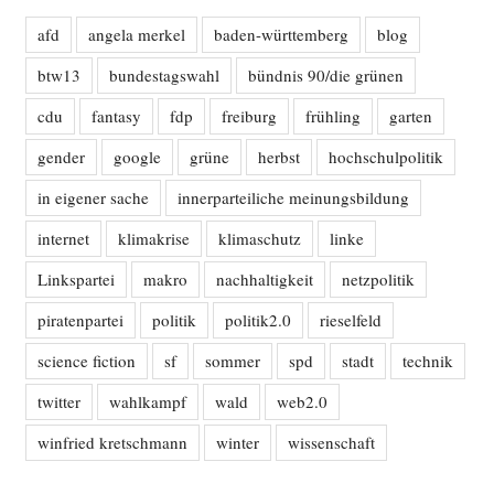
afd
angela merkel
baden-württemberg
blog
btw13
bundestagswahl
bündnis 90/die grünen
cdu
fantasy
fdp
freiburg
frühling
garten
gender
google
grüne
herbst
hochschulpolitik
in eigener sache
innerparteiliche meinungsbildung
internet
klimakrise
klimaschutz
linke
Linkspartei
makro
nachhaltigkeit
netzpolitik
piratenpartei
politik
politik2.0
rieselfeld
science fiction
sf
sommer
spd
stadt
technik
twitter
wahlkampf
wald
web2.0
winfried kretschmann
winter
wissenschaft