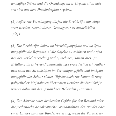
len­mä­ßi­ge Stär­ke und die Grund­zü­ge ihrer Orga­ni­sa­ti­on müs­
sen sich aus dem Haus­halts­plan ergeben.
(2) Außer zur Ver­tei­di­gung dür­fen die Streit­kräf­te nur ein­ge­
setzt wer­den, soweit die­ses Grund­ge­setz es aus­drück­lich
zuläßt.
(3) Die Streit­kräf­te haben im Ver­tei­di­gungs­fal­le und im Span­
nungs­fal­le die Befug­nis, zivi­le Objek­te zu schüt­zen und Auf­ga­
ben der Ver­kehrs­re­ge­lung wahr­zu­neh­men, soweit dies zur
Erfül­lung ihres Ver­tei­di­gungs­auf­tra­ges erfor­der­lich ist. Außer­
dem kann den Streit­kräf­ten im Ver­tei­di­gungs­fal­le und im Span­
nungs­fal­le der Schutz zivi­ler Objek­te auch zur Unter­stüt­zung
poli­zei­li­cher Maß­nah­men über­tra­gen wer­den; die Streit­kräf­te
wir­ken dabei mit den zustän­di­gen Behör­den zusammen.
(4) Zur Abwehr einer dro­hen­den Gefahr für den Bestand oder
die frei­heit­li­che demo­kra­ti­sche Grund­ord­nung des Bun­des oder
eines Lan­des kann die Bun­des­re­gie­rung, wenn die Vor­aus­set­