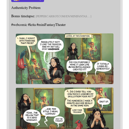
Authenticity Problem
Bonus timelapse:
PEPPERCARROT.COM/EN/MINIFANTAS
#
webcomic
#
krita
#
miniFantasyTheater