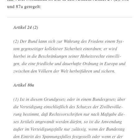
und 87a geregelt:
Arti­kel 24 (2)
(2) Der Bund kann sich zur Wah­rung des Frie­dens einem Sys­
tem gegen­sei­ti­ger kol­lek­ti­ver Sicher­heit ein­ord­nen; er wird
hier­bei in die Beschrän­kun­gen sei­ner Hoheits­rech­te ein­wil­li­
gen, die eine fried­li­che und dau­er­haf­te Ord­nung in Euro­pa und
zwi­schen den Völ­kern der Welt her­bei­füh­ren und sichern.
Arti­kel 80a
(1) Ist in die­sem Grund­ge­setz oder in einem Bun­des­ge­setz über
die Ver­tei­di­gung ein­schließ­lich des Schut­zes der Zivil­be­völ­ke­
rung bestimmt, daß Rechts­vor­schrif­ten nur nach Maß­ga­be die­
ses Arti­kels ange­wandt wer­den dür­fen, so ist die Anwen­dung
außer im Ver­tei­di­gungs­fal­le nur zuläs­sig, wenn der Bun­des­tag
den Ein­tritt des Span­nungs­fal­les fest­ge­stellt oder wenn er der