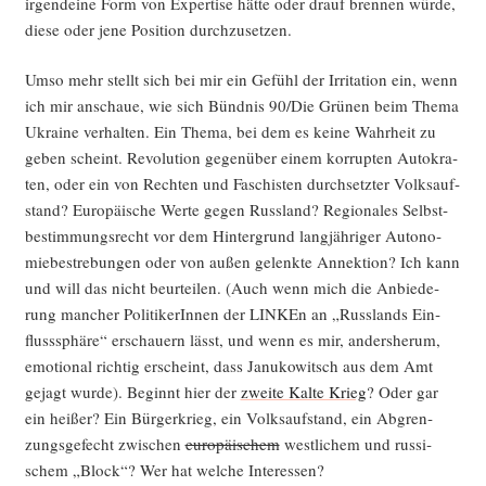
irgend­ei­ne Form von Exper­ti­se hät­te oder drauf bren­nen wür­de,
die­se oder jene Posi­ti­on durchzusetzen.
Umso mehr stellt sich bei mir ein Gefühl der Irri­ta­ti­on ein, wenn
ich mir anschaue, wie sich Bünd­nis 90/Die Grü­nen beim The­ma
Ukrai­ne ver­hal­ten. Ein The­ma, bei dem es kei­ne Wahr­heit zu
geben scheint. Revo­lu­ti­on gegen­über einem kor­rup­ten Auto­kra­
ten, oder ein von Rech­ten und Faschis­ten durch­setz­ter Volks­auf­
stand? Euro­päi­sche Wer­te gegen Russ­land? Regio­na­les Selbst­
be­stim­mungs­recht vor dem Hin­ter­grund lang­jäh­ri­ger Auto­no­
mie­be­stre­bun­gen oder von außen gelenk­te Annek­ti­on? Ich kann
und will das nicht beur­tei­len. (Auch wenn mich die Anbie­de­
rung man­cher Poli­ti­ke­rIn­nen der LIN­KEn an „Russ­lands Ein­
fluss­sphä­re“ erschau­ern lässt, und wenn es mir, anders­her­um,
emo­tio­nal rich­tig erscheint, dass Janu­ko­witsch aus dem Amt
gejagt wur­de). Beginnt hier der
zwei­te Kal­te Krieg
? Oder gar
ein hei­ßer? Ein Bür­ger­krieg, ein Volks­auf­stand, ein Abgren­
zungs­ge­fecht zwi­schen
euro­päi­schem
west­li­chem und rus­si­
schem „Block“? Wer hat wel­che Interessen?