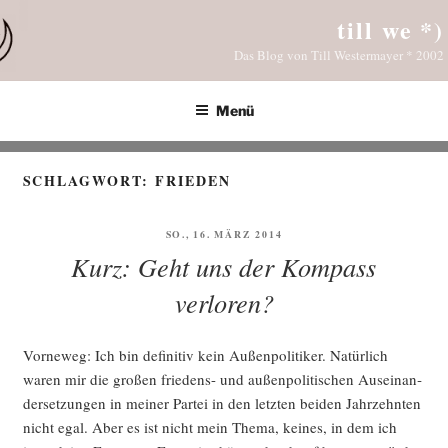
Zum
till we *)
Inhalt
Das Blog von Till Westermayer * 2002
springen
Menü
SCHLAGWORT:
FRIEDEN
VERÖFFENTLICHT
SO., 16. MÄRZ 2014
AM
Kurz: Geht uns der Kompass
verloren?
Vor­ne­weg: Ich bin defi­ni­tiv kein Außen­po­li­ti­ker. Natür­lich
waren mir die gro­ßen frie­dens- und außen­po­li­ti­schen Aus­ein­an­
der­set­zun­gen in mei­ner Par­tei in den letz­ten bei­den Jahr­zehn­ten
nicht egal. Aber es ist nicht mein The­ma, kei­nes, in dem ich