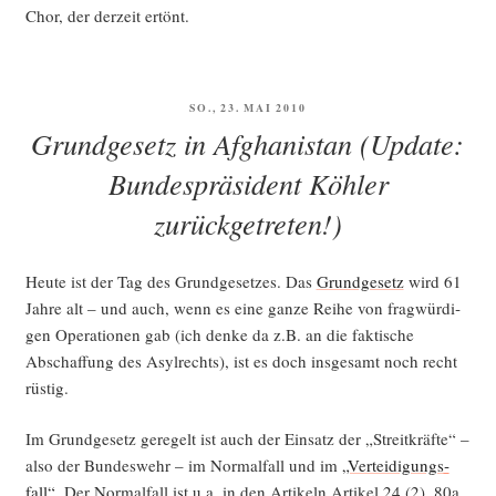
Chor, der der­zeit ertönt.
VERÖFFENTLICHT
SO., 23. MAI 2010
AM
Grundgesetz in Afghanistan (Update:
Bundespräsident Köhler
zurückgetreten!)
Heu­te ist der Tag des Grund­ge­set­zes. Das
Grund­ge­setz
wird 61
Jah­re alt – und auch, wenn es eine gan­ze Rei­he von frag­wür­di­
gen Ope­ra­tio­nen gab (ich den­ke da z.B. an die fak­ti­sche
Abschaf­fung des Asyl­rechts), ist es doch ins­ge­samt noch recht
rüstig.
Im Grund­ge­setz gere­gelt ist auch der Ein­satz der „Streit­kräf­te“ –
also der Bun­des­wehr – im Nor­mal­fall und im
„Ver­tei­di­gungs­
fall“
. Der Nor­mal­fall ist u.a. in den Arti­keln Arti­kel 24 (2), 80a