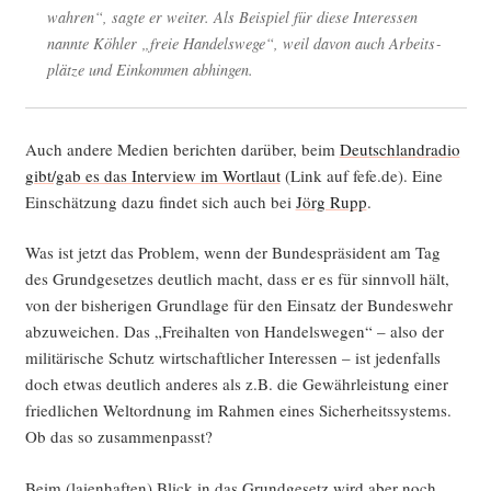
wah­ren“, sag­te er wei­ter. Als Bei­spiel für die­se Inter­es­sen
nann­te Köh­ler „freie Han­dels­we­ge“, weil davon auch Arbeits­
plät­ze und Ein­kom­men abhingen.
Auch ande­re Medi­en berich­ten dar­über, beim
Deutsch­land­ra­dio
gibt/gab es das Inter­view im Wort­laut
(Link auf fefe.de). Eine
Ein­schät­zung dazu fin­det sich auch bei
Jörg Rupp
.
Was ist jetzt das Pro­blem, wenn der Bun­des­prä­si­dent am Tag
des Grund­ge­set­zes deut­lich macht, dass er es für sinn­voll hält,
von der bis­he­ri­gen Grund­la­ge für den Ein­satz der Bun­des­wehr
abzu­wei­chen. Das „Frei­hal­ten von Han­dels­we­gen“ – also der
mili­tä­ri­sche Schutz wirt­schaft­li­cher Inter­es­sen – ist jeden­falls
doch etwas deut­lich ande­res als z.B. die Gewähr­leis­tung einer
fried­li­chen Welt­ord­nung im Rah­men eines Sicher­heits­sys­tems.
Ob das so zusammenpasst?
Beim (lai­en­haf­ten) Blick in das Grund­ge­setz wird aber noch