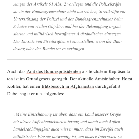
zun­gen des Arti­kels 91 Abs. 2 vor­lie­gen und die Poli­zei­kräf­te
sowie der Bun­des­grenz­schutz nicht aus­rei­chen, Streit­kräf­te zur
Unter­stüt­zung der Poli­zei und des Bun­des­grenz­schut­zes beim
Schut­ze von zivi­len Objek­ten und bei der Bekämp­fung orga­ni­
sier­ter und mili­tä­risch bewaff­ne­ter Auf­stän­di­scher ein­set­zen.
Der Ein­satz von Streit­kräf­ten ist ein­zu­stel­len, wenn der Bun­
des­tag oder der Bun­des­rat es verlangen.
Auch das
Amt des Bun­des­prä­si­den­ten
als höchs­tem Reprä­sen­ta­
ten ist im Grund­ge­setz gere­gelt. Der aktu­el­le Amts­in­ha­ber, Horst
Köh­ler, hat einen
Blitz­be­such in Afgha­ni­stan
durch­ge­führt.
Dabei sag­te er u.a. folgendes:
„Mei­ne Ein­schät­zung ist aber, dass ein Land unse­rer Grö­ße
mit die­ser Außen­han­dels­ori­en­tie­rung und damit auch Außen­
han­dels­ab­hän­gig­keit auch wis­sen muss, dass im Zwei­fel auch
mili­tä­ri­scher Ein­satz not­wen­dig ist, um unse­re Inter­es­sen zu