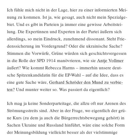
Ich füh­le mich nicht in der Lage, hier zu einer infor­mier­ten Mei­
nung zu kom­men. Ist ja, wie gesagt, auch nicht mein Spe­zi­al­ge­
biet. Und es gibt in Par­tei­en ja immer eine gewis­se Arbeits­tei­
lung. Die Exper­tin­nen und Exper­ten in der Par­tei äußern sich
aller­dings, so mein Ein­druck, zuneh­mend dis­so­nant. Steht Frie­
dens­si­che­rung im Vor­der­grund? Oder die ukrai­ni­sche Sache?
Stim­men die Vor­wür­fe, Grü­ne wür­den sich geschichts­ver­ges­sen
in die Rol­le der SPD 1914 manö­vrie­ren, wie sie
Ant­je Voll­mer
äußert? Wie kommt Rebec­ca Harms – immer­hin unse­re deut­
sche Spit­zen­kan­di­da­tin für die EP-Wahl – auf die Idee, dass es
eine gute Sache wäre,
Ger­hard Schrö­der den Mund zu ver­bie­
ten?
Und mun­ter wei­ter so. Was pas­siert da eigentlich?
Ich mag ja kei­ne Son­der­par­tei­ta­ge, die all­zu oft nur Are­nen des
Strö­mungs­streits sind. Aber in der Fra­ge, wo eigent­lich der grü­
ne Kurs (zu dem ja auch die Bür­ger­rechts­be­we­gung gehört) in
Sachen Ukrai­ne und Russ­land hin­führt, wäre eine sol­che Form
der Mei­nungs­bil­dung viel­leicht bes­ser als der viel­stim­mi­ge