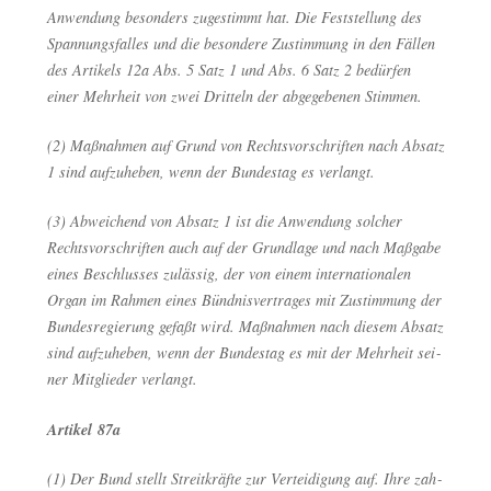
Anwen­dung beson­ders zuge­stimmt hat. Die Fest­stel­lung des
Span­nungs­fal­les und die beson­de­re Zustim­mung in den Fäl­len
des Arti­kels 12a Abs. 5 Satz 1 und Abs. 6 Satz 2 bedür­fen
einer Mehr­heit von zwei Drit­teln der abge­ge­be­nen Stimmen.
(2) Maß­nah­men auf Grund von Rechts­vor­schrif­ten nach Absatz
1 sind auf­zu­he­ben, wenn der Bun­des­tag es verlangt.
(3) Abwei­chend von Absatz 1 ist die Anwen­dung sol­cher
Rechts­vor­schrif­ten auch auf der Grund­la­ge und nach Maß­ga­be
eines Beschlus­ses zuläs­sig, der von einem inter­na­tio­na­len
Organ im Rah­men eines Bünd­nis­ver­tra­ges mit Zustim­mung der
Bun­des­re­gie­rung gefaßt wird. Maß­nah­men nach die­sem Absatz
sind auf­zu­he­ben, wenn der Bun­des­tag es mit der Mehr­heit sei­
ner Mit­glie­der verlangt.
Arti­kel 87a
(1) Der Bund stellt Streit­kräf­te zur Ver­tei­di­gung auf. Ihre zah­