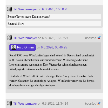
Till Westermayer
on
6.8.2026, 16:58:28
Bonnie Taylor meets Klingon opera?
#
startrek
#
snw
Till Westermayer
on 6.8.2026, 15:07:27
boosted
Rico Grimm
on
6.8.2026, 08:46:25
Rund 8000 neue Windkraftanlagen sind aktuell in Deutschland genehmigt.
6000 davon überschreiten laut Bundesverband Windenergie die neue
Leistungsgrenze regelmäßig. Drei Viertel der schon durchgeplanten
Windprojekte müssen neu bewertet werden.
Deshalb ist Windkraft für mich die eigentliche Story dieser Gesetze: Solar
verliert Garantien für zukünftige Anlagen. Windkraft verliert sie für bereits
durchgeplante und genehmigte Anlagen.
Till Westermayer
on 6.8.2026, 11:34:14
boosted