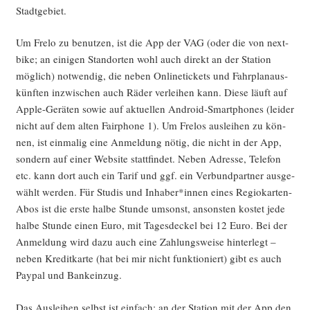
Stadtgebiet.
Um Fre­lo zu benut­zen, ist die App der VAG (oder die von next­
bike; an eini­gen Stand­or­ten wohl auch direkt an der Sta­ti­on
mög­lich) not­wen­dig, die neben Online­ti­ckets und Fahr­plan­aus­
künf­ten inzwi­schen auch Räder ver­lei­hen kann. Die­se läuft auf
Apple-Gerä­ten sowie auf aktu­el­len Android-Smart­phones (lei­der
nicht auf dem alten Fair­pho­ne 1). Um Fre­los aus­lei­hen zu kön­
nen, ist ein­ma­lig eine Anmel­dung nötig, die nicht in der App,
son­dern auf einer Web­site statt­fin­det. Neben Adres­se, Tele­fon
etc. kann dort auch ein Tarif und ggf. ein Ver­bund­part­ner aus­ge­
wählt wer­den. Für Stu­dis und Inhaber*innen eines Regio­kar­ten-
Abos ist die ers­te hal­be Stun­de umsonst, ansons­ten kos­tet jede
hal­be Stun­de einen Euro, mit Tages­de­ckel bei 12 Euro. Bei der
Anmel­dung wird dazu auch eine Zah­lungs­wei­se hin­ter­legt –
neben Kre­dit­kar­te (hat bei mir nicht funk­tio­niert) gibt es auch
Pay­pal und Bankeinzug.
Das Aus­lei­hen selbst ist ein­fach: an der Sta­ti­on mit der App den