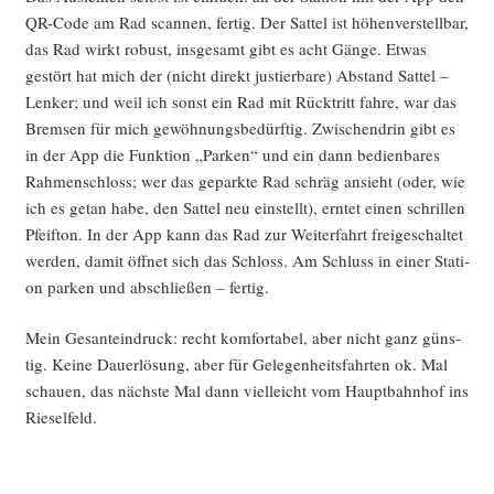
QR-Code am Rad scan­nen, fer­tig. Der Sat­tel ist höhen­ver­stell­bar,
das Rad wirkt robust, ins­ge­samt gibt es acht Gän­ge. Etwas
gestört hat mich der (nicht direkt jus­tier­ba­re) Abstand Sat­tel –
Len­ker; und weil ich sonst ein Rad mit Rück­tritt fah­re, war das
Brem­sen für mich gewöh­nungs­be­dürf­tig. Zwi­schen­drin gibt es
in der App die Funk­ti­on „Par­ken“ und ein dann bedien­ba­res
Rah­men­schloss; wer das gepark­te Rad schräg ansieht (oder, wie
ich es getan habe, den Sat­tel neu ein­stellt), ern­tet einen schril­len
Pfeif­ton. In der App kann das Rad zur Wei­ter­fahrt frei­ge­schal­tet
wer­den, damit öff­net sich das Schloss. Am Schluss in einer Sta­ti­
on par­ken und abschlie­ßen – fertig.
Mein Ges­ant­ein­druck: recht kom­for­ta­bel, aber nicht ganz güns­
tig. Kei­ne Dau­er­lö­sung, aber für Gele­gen­heits­fahr­ten ok. Mal
schau­en, das nächs­te Mal dann viel­leicht vom Haupt­bahn­hof ins
Rieselfeld.