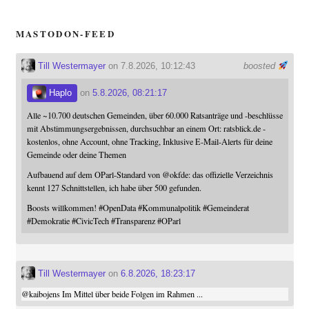
MASTODON-FEED
Till Westermayer
on 7.8.2026, 10:12:43
boosted
Haplo
on
5.8.2026, 08:21:17
Alle ~10.700 deutschen Gemeinden, über 60.000 Ratsanträge und -beschlüsse
mit Abstimmungsergebnissen, durchsuchbar an einem Ort: ratsblick.de -
kostenlos, ohne Account, ohne Tracking, Inklusive E-Mail-Alerts für deine
Gemeinde oder deine Themen
Aufbauend auf dem OParl-Standard von
@
okfde
: das offizielle Verzeichnis
kennt 127 Schnittstellen, ich habe über 500 gefunden.
Boosts willkommen!
#
OpenData
#
Kommunalpolitik
#
Gemeinderat
#
Demokratie
#
CivicTech
#
Transparenz
#
OParl
Till Westermayer
on
6.8.2026, 18:23:17
@
kaibojens
Im Mittel über beide Folgen im Rahmen ...