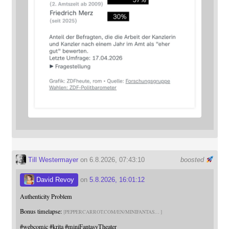
Till Westermayer
on 6.8.2026, 07:43:10
boosted
David Revoy
on
5.8.2026, 16:01:12
Authenticity Problem
Bonus timelapse:
PEPPERCARROT.COM/EN/MINIFANTAS
#
webcomic
#
krita
#
miniFantasyTheater