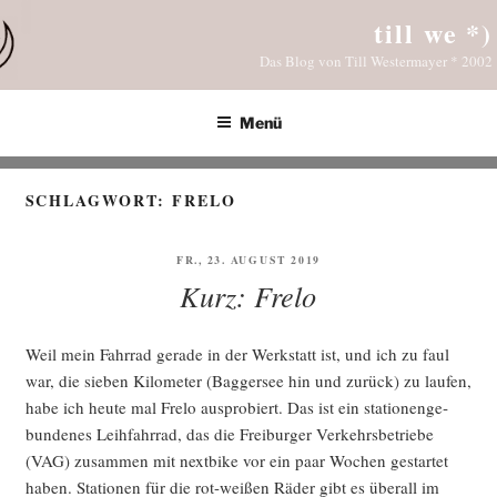
Zum
till we *)
Inhalt
Das Blog von Till Westermayer * 2002
springen
Menü
SCHLAGWORT:
FRELO
VERÖFFENTLICHT
FR., 23. AUGUST 2019
AM
Kurz: Frelo
Weil mein Fahr­rad gera­de in der Werk­statt ist, und ich zu faul
war, die sie­ben Kilo­me­ter (Bag­ger­see hin und zurück) zu lau­fen,
habe ich heu­te mal Fre­lo aus­pro­biert. Das ist ein sta­tio­nen­ge­
bun­de­nes Leih­fahr­rad, das die Frei­bur­ger Ver­kehrs­be­trie­be
(VAG) zusam­men mit next­bike vor ein paar Wochen gestar­tet
haben. Sta­tio­nen für die rot-wei­ßen Räder gibt es über­all im