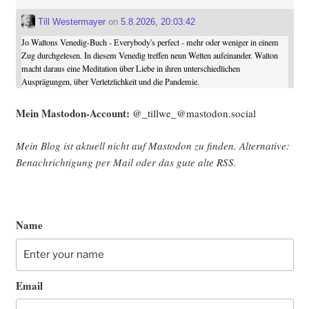
Till Westermayer
on
5.8.2026, 20:03:42
Jo Waltons Venedig-Buch - Everybody's perfect - mehr oder weniger in einem
Zug durchgelesen. In diesem Venedig treffen neun Welten aufeinander. Walton
macht daraus eine Meditation über Liebe in ihren unterschiedlichen
Ausprägungen, über Verletzlichkeit und die Pandemie.
Mein Mast­o­don-Account:
@_tillwe_@mastodon.social
Mein Blog ist aktu­ell nicht auf Mast­o­don zu fin­den. Alter­na­ti­ve:
Benach­rich­ti­gung per Mail oder das gute alte
RSS
.
Name
Email