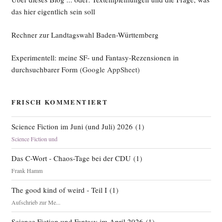
das hier eigentlich sein soll
Rechner zur Landtagswahl Baden-Württemberg
Experimentell: meine SF- und Fantasy-Rezensionen in
durchsuchbarer Form
(Google AppSheet)
FRISCH KOMMENTIERT
Science Fiction im Juni (und Juli) 2026
(
1
)
Science Fiction und
Das C-Wort - Chaos-Tage bei der CDU
(
1
)
Frank Hamm
The good kind of weird - Teil I
(
1
)
Aufschrieb zur Me...
Science Fiction und Fantasy im April 2026
(
1
)