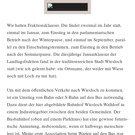
Wir hat­ten Frak­ti­ons­klau­sur. Die fin­det zwei­mal im Jahr statt,
ein­mal im Janu­ar, zum Ein­stieg in den par­la­men­ta­ri­schen
Betrieb nach der Win­ter­pau­se, und ein­mal im Sep­tem­ber, par­al­
lel zu den Ein­schu­lungs­ter­mi­nen, zum Ein­stieg in den Betrieb
nach der Som­mer­pau­se. Die dies­jäh­ri­ge Janu­ar­klau­sur der
Land­tags­frak­ti­on fand in der tra­di­ti­ons­rei­chen Stadt Wies­loch
statt (wie ich gelernt habe: ein Orts­na­me, der weder mit Wie­se
noch mit Loch zu tun hat).
Um mit dem öffent­li­chen Ver­kehr nach Wies­loch zu kom­men,
ist ein Umstieg von Bahn oder S‑Bahn auf den Bus not­wen­dig.
Dazu dient der hier abge­bil­de­te Bahn­hof Wies­loch-Wall­dorf in
einem Indus­trie­ge­biet zwi­schen den bei­den Gemein­den. Der
Bus­bahn­hof (oben auf einem Park­haus) hat eine gewis­se futu­ris­
ti­sche Anmu­tung, ins­be­son­de­re, wenn er halb­wegs men­schen­
leer ist. Mei­ne ers­te Asso­zia­ti­on beim War­ten auf den Bus war