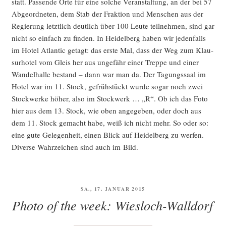
statt. Pas­sen­de Orte für eine sol­che Ver­an­stal­tung, an der bei 57
Abge­ord­ne­ten, dem Stab der Frak­ti­on und Men­schen aus der
Regie­rung letzt­lich deut­lich über 100 Leu­te teil­neh­men, sind gar
nicht so ein­fach zu fin­den. In Hei­del­berg haben wir jeden­falls
im Hotel Atlan­tic getagt: das ers­te Mal, dass der Weg zum Klau­
sur­ho­tel vom Gleis her aus unge­fähr einer Trep­pe und einer
Wan­del­hal­le bestand – dann war man da. Der Tagungs­saal im
Hotel war im 11. Stock, gefrüh­stückt wur­de sogar noch zwei
Stock­wer­ke höher, also im Stock­werk … „R“. Ob ich das Foto
hier aus dem 13. Stock, wie oben ange­ge­ben, oder doch aus
dem 11. Stock gemacht habe, weiß ich nicht mehr. So oder so:
eine gute Gele­gen­heit, einen Blick auf Hei­del­berg zu wer­fen.
Diver­se Wahr­zei­chen sind auch im Bild.
VERÖFFENTLICHT
SA., 17. JANUAR 2015
AM
Photo of the week: Wiesloch-Walldorf