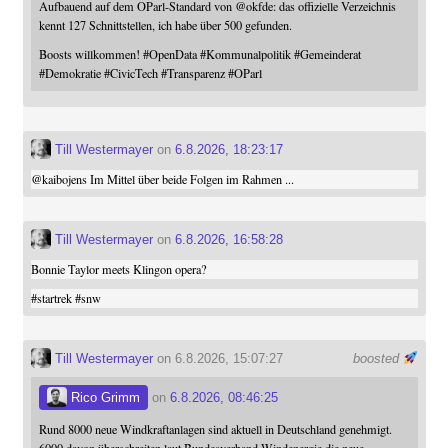
Aufbauend auf dem OParl-Standard von
@
okfde
: das offizielle Verzeichnis
kennt 127 Schnittstellen, ich habe über 500 gefunden.
Boosts willkommen!
#
OpenData
#
Kommunalpolitik
#
Gemeinderat
#
Demokratie
#
CivicTech
#
Transparenz
#
OParl
Till Westermayer
on
6.8.2026, 18:23:17
@
kaibojens
Im Mittel über beide Folgen im Rahmen ...
Till Westermayer
on
6.8.2026, 16:58:28
Bonnie Taylor meets Klingon opera?
#
startrek
#
snw
Till Westermayer
on 6.8.2026, 15:07:27
boosted
Rico Grimm
on
6.8.2026, 08:46:25
Rund 8000 neue Windkraftanlagen sind aktuell in Deutschland genehmigt.