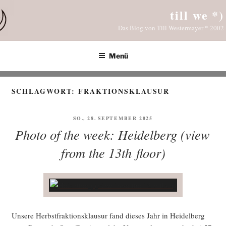
Zum
till we *)
Inhalt
Das Blog von Till Westermayer * 2002
springen
Menü
SCHLAGWORT:
FRAKTIONSKLAUSUR
VERÖFFENTLICHT
SO., 28. SEPTEMBER 2025
AM
Photo of the week: Heidelberg (view
from the 13th floor)
Unse­re Herbst­frak­ti­ons­klau­sur fand die­ses Jahr in Hei­del­berg