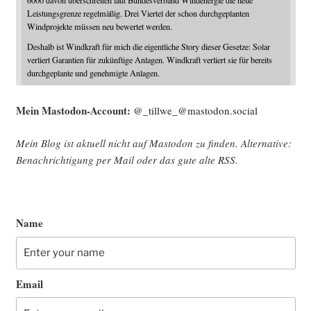
6000 davon überschreiten laut Bundesverband Windenergie die neue
Leistungsgrenze regelmäßig. Drei Viertel der schon durchgeplanten
Windprojekte müssen neu bewertet werden.
Deshalb ist Windkraft für mich die eigentliche Story dieser Gesetze: Solar
verliert Garantien für zukünftige Anlagen. Windkraft verliert sie für bereits
durchgeplante und genehmigte Anlagen.
Mein Mast­o­don-Account:
@_tillwe_@mastodon.social
Mein Blog ist aktu­ell nicht auf Mast­o­don zu fin­den. Alter­na­ti­ve:
Benach­rich­ti­gung per Mail oder das gute alte
RSS
.
Name
Email