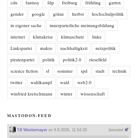
cdu
fantasy
fdp
freiburg
frühling
garten
gender
google
grüne
herbst
hochschulpolitik
in eigener sache
innerparteiliche meinungsbildung
internet
klimakrise
klimaschutz
linke
Linkspartei
makro
nachhaltigkeit
netzpolitik
piratenpartei
politik
politik2.0
rieselfeld
science fiction
sf
sommer
spd
stadt
technik
twitter
wahlkampf
wald
web2.0
winfried kretschmann
winter
wissenschaft
MASTODON-FEED
Till Westermayer
on 9.8.2026, 11:54:20
boosted