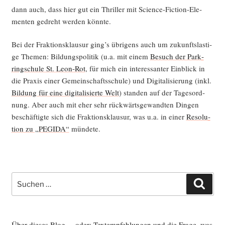
dann auch, dass hier gut ein Thril­ler mit Sci­ence-Fic­tion-Ele­
men­ten gedreht wer­den könnte.
Bei der Frak­ti­ons­klau­sur ging’s übri­gens auch um zukunfts­las­ti­
ge The­men: Bil­dungs­po­li­tik (u.a. mit einem
Besuch der Park­
ring­schu­le St. Leon-Rot
, für mich ein inter­es­san­ter Ein­blick in
die Pra­xis einer Gemein­schafts­schu­le) und Digi­ta­li­sie­rung (inkl.
Bil­dung für eine digi­ta­li­sier­te Welt
) stan­den auf der Tages­ord­
nung. Aber auch mit eher sehr rück­wärts­ge­wand­ten Din­gen
beschäf­tig­te sich die Frak­ti­ons­klau­sur, was u.a. in einer
Reso­lu­
ti­on zu „PEGIDA“
mündete.
Suche
Such
nach:
Über dieses Blog ... oder: Textempfehlungen und die Frage, was