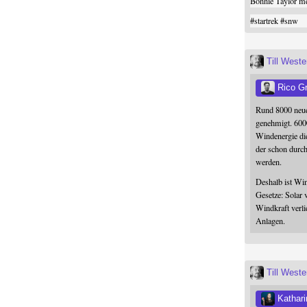
Bonnie Taylor me
#
startrek
#
snw
Till West
Rico G
Rund 8000 neue
genehmigt. 600
Windenergie die
der schon durc
werden.
Deshalb ist Win
Gesetze: Solar 
Windkraft verli
Anlagen.
Till West
Kathari