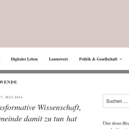
Digitales Leben
Lesenswert
Politik & Gesellschaft
SWENDE
Suche
ÖFFENTLICHT
 7. MAI 2014
nach:
ansformative Wissenschaft,
meinde damit zu tun hat
Über dieses Blo