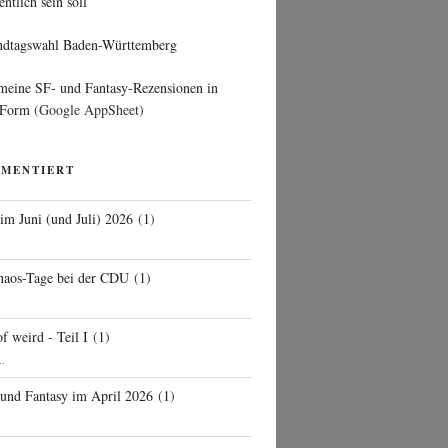
entlich sein soll
ndtagswahl Baden-Württemberg
 meine SF- und Fantasy-Rezensionen in
 Form
(Google AppSheet)
MMENTIERT
 im Juni (und Juli) 2026
(
1
)
d
haos-Tage bei der CDU
(
1
)
f weird - Teil I
(
1
)
..
 und Fantasy im April 2026
(
1
)