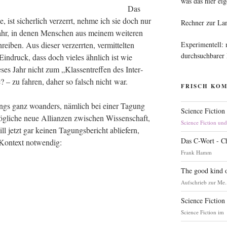
was das hier eig
Das
, ist sicher­lich ver­zerrt, neh­me ich sie doch nur
Rechner zur La
ahr, in denen Men­schen aus mei­nem wei­te­ren
Experimentell:
­ben. Aus die­ser ver­zerr­ten, ver­mit­tel­ten
durchsuchbarer
n­druck, dass doch vie­les ähn­lich ist wie
­ses Jahr nicht zum „Klas­sen­tref­fen des Inter­
e? – zu fah­ren, daher so falsch nicht war.
FRISCH KO
­dings ganz woan­ders, näm­lich bei einer Tagung
Science Fiction
g­li­che neue Alli­an­zen zwi­schen Wis­sen­schaft,
Science Fiction un
ill jetzt gar kei­nen Tagungs­be­richt ablie­fern,
Das C-Wort - C
m Kon­text notwendig:
Frank Hamm
The good kind o
Aufschrieb zur Me.
Science Fiction
Science Fiction im