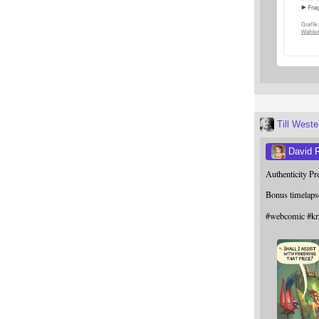
Till West
David 
Authenticity P
Bonus timelaps
#
webcomic
#
kr