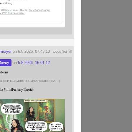
ermayer
on 6.8.2026, 07:43:10
boosted 🚀
Revoy
on
5.8.2026, 16:01:12
roblem
e:
PEPPERCARROT.COM/EN/MINIFANTAS
ita
#
miniFantasyTheater