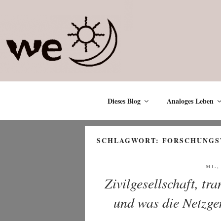
Zum
Inhalt
springen
Dieses Blog
Analoges Leben
SCHLAGWORT:
FORSCHUNG
VER
MI.,
AM
Zivilgesellschaft, tr
und was die Netzge