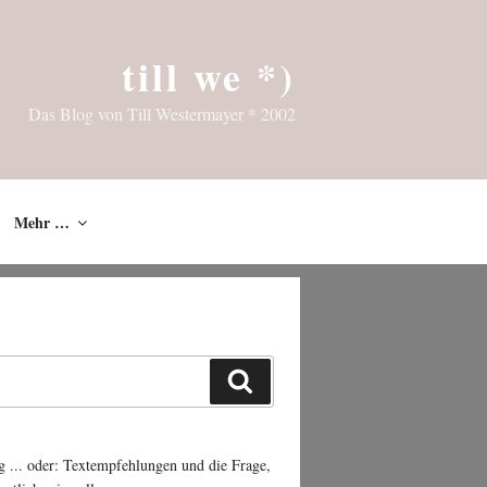
till we *)
Das Blog von Till Westermayer * 2002
Mehr …
Suchen
g ... oder: Textempfehlungen und die Frage,