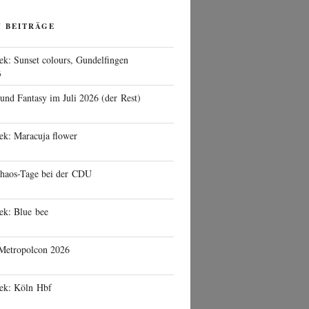
N BEITRÄGE
ek: Sunset colours, Gundelfingen
6
 und Fantasy im Juli 2026 (der Rest)
ek: Maracuja flower
haos-Tage bei der CDU
ek: Blue bee
 Metropolcon 2026
eek: Köln Hbf