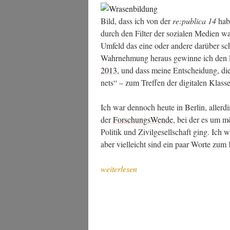
Bild, dass ich von der
re:publica 14
habe
durch den Fil­ter der sozia­len Medi­en w
Umfeld das eine oder ande­re dar­über schrei
Wahr­neh­mung her­aus gewin­ne ich den Ei
2013
, und dass mei­ne Ent­schei­dung, die
nets“ – zum Tref­fen der digi­ta­len Klas­s
Ich war den­noch heu­te in Ber­lin, aller
der
For­schungs­Wen­de
, bei der es um mö
Poli­tik und Zivil­ge­sell­schaft ging. Ich w
aber viel­leicht sind ein paar Wor­te zu
„Zivil­
weiterlesen
ge­
sell­
schaft,
trans­
for­