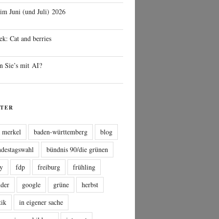
 im Juni (und Juli) 2026
ek: Cat and berries
n Sie’s mit AI?
TER
a merkel
baden-württemberg
blog
ndestagswahl
bündnis 90/die grünen
sy
fdp
freiburg
frühling
nder
google
grüne
herbst
tik
in eigener sache