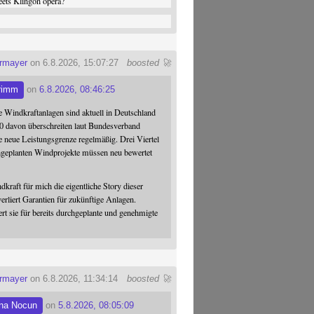
ets Klingon opera?
ermayer
on 6.8.2026, 15:07:27
boosted 🚀
rimm
on
6.8.2026, 08:46:25
 Windkraftanlagen sind aktuell in Deutschland
0 davon überschreiten laut Bundesverband
 neue Leistungsgrenze regelmäßig. Drei Viertel
hgeplanten Windprojekte müssen neu bewertet
dkraft für mich die eigentliche Story dieser
verliert Garantien für zukünftige Anlagen.
ert sie für bereits durchgeplante und genehmigte
ermayer
on 6.8.2026, 11:34:14
boosted 🚀
na Nocun
on
5.8.2026, 08:05:09