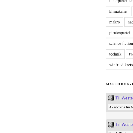
innerparteili
klimakrise
makro
nac
piratenpartei
science fictio
technik
tw
winfried kre
MASTODON-
Till West
@
kaibojens
Im Mi
Till West