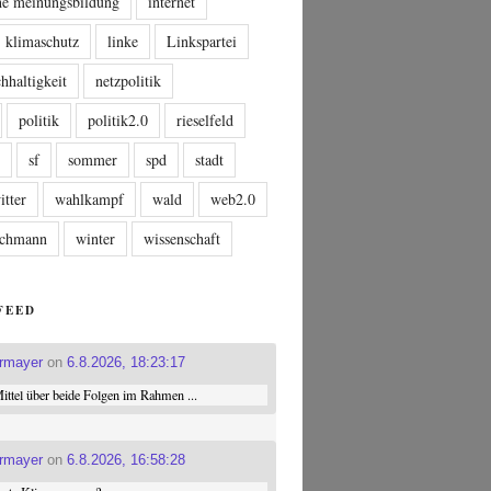
che meinungsbildung
internet
klimaschutz
linke
Linkspartei
hhaltigkeit
netzpolitik
politik
politik2.0
rieselfeld
n
sf
sommer
spd
stadt
itter
wahlkampf
wald
web2.0
tschmann
winter
wissenschaft
FEED
ermayer
on
6.8.2026, 18:23:17
ttel über beide Folgen im Rahmen ...
ermayer
on
6.8.2026, 16:58:28