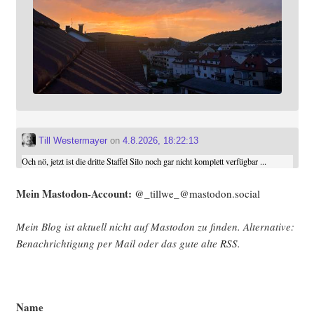
Till Westermayer
on
4.8.2026, 18:22:13
Och nö, jetzt ist die dritte Staffel Silo noch gar nicht komplett verfügbar ...
Mein Mast­o­don-Account:
@_tillwe_@mastodon.social
Mein Blog ist aktu­ell nicht auf Mast­o­don zu fin­den. Alter­na­ti­ve:
Benach­rich­ti­gung per Mail oder das gute alte
RSS
.
Name