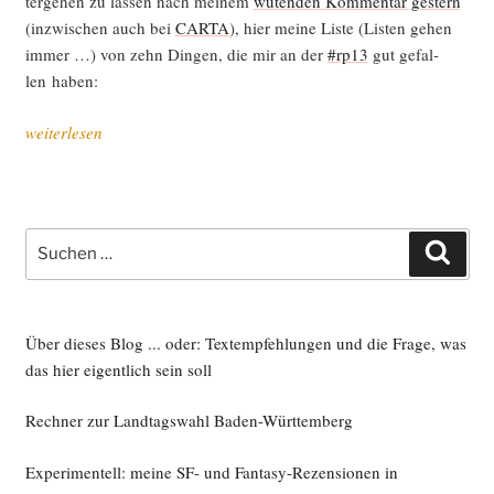
ter­ge­hen zu las­sen nach mei­nem
wüten­den Kom­men­tar ges­tern
(inzwi­schen auch bei
CARTA
), hier mei­ne Lis­te (Lis­ten gehen
immer …) von zehn Din­gen, die mir an der
#rp13
gut gefal­
len haben:
„Zehn
weiterlesen
Din­
ge,
die
an
Suche
Such
der
nach:
re:publica
toll waren“
Über dieses Blog ... oder: Textempfehlungen und die Frage, was
das hier eigentlich sein soll
Rechner zur Landtagswahl Baden-Württemberg
Experimentell: meine SF- und Fantasy-Rezensionen in