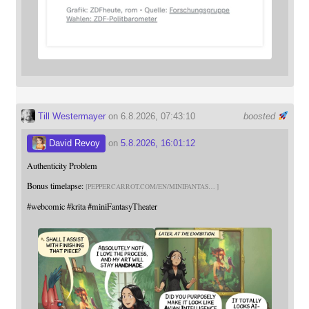
Till Westermayer
on 6.8.2026, 07:43:10
boosted
David Revoy
on
5.8.2026, 16:01:12
Authenticity Problem
Bonus timelapse:
PEPPERCARROT.COM/EN/MINIFANTAS
#
webcomic
#
krita
#
miniFantasyTheater