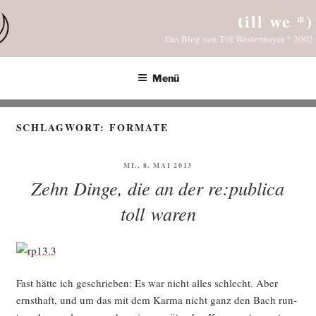
Zum
till we *)
Inhalt
Das Blog von Till Westermayer * 2002
springen
Menü
SCHLAGWORT:
FORMATE
VERÖFFENTLICHT
MI., 8. MAI 2013
AM
Zehn Dinge, die an der re:publica
toll waren
Fast hät­te ich geschrie­ben: Es war nicht alles schlecht. Aber
ernst­haft, und um das mit dem Kar­ma nicht ganz den Bach run­