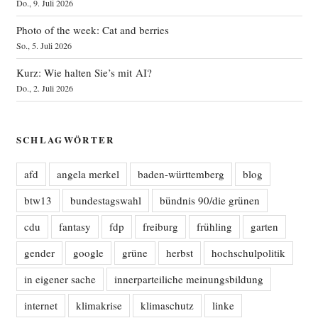
Do., 9. Juli 2026
Photo of the week: Cat and berries
So., 5. Juli 2026
Kurz: Wie halten Sie’s mit AI?
Do., 2. Juli 2026
SCHLAGWÖRTER
afd
angela merkel
baden-württemberg
blog
btw13
bundestagswahl
bündnis 90/die grünen
cdu
fantasy
fdp
freiburg
frühling
garten
gender
google
grüne
herbst
hochschulpolitik
in eigener sache
innerparteiliche meinungsbildung
internet
klimakrise
klimaschutz
linke