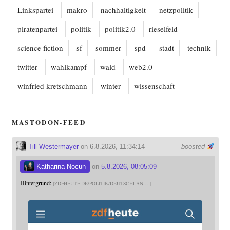
Linkspartei
makro
nachhaltigkeit
netzpolitik
piratenpartei
politik
politik2.0
rieselfeld
science fiction
sf
sommer
spd
stadt
technik
twitter
wahlkampf
wald
web2.0
winfried kretschmann
winter
wissenschaft
MASTODON-FEED
Till Westermayer
on 6.8.2026, 11:34:14
boosted
Katharina Nocun
on
5.8.2026, 08:05:09
Hintergrund:
ZDFHEUTE.DE/POLITIK/DEUTSCHLAN