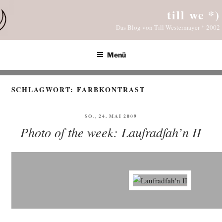
Zum
till we *)
Inhalt
Das Blog von Till Westermayer * 2002
springen
Menü
SCHLAGWORT:
FARBKONTRAST
VERÖFFENTLICHT
SO., 24. MAI 2009
AM
Photo of the week: Laufradfah’n II