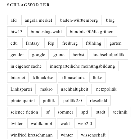
SCHLAGWÖRTER
afd
angela merkel
baden-württemberg
blog
btw13
bundestagswahl
bündnis 90/die grünen
cdu
fantasy
fdp
freiburg
frühling
garten
gender
google
grüne
herbst
hochschulpolitik
in eigener sache
innerparteiliche meinungsbildung
internet
klimakrise
klimaschutz
linke
Linkspartei
makro
nachhaltigkeit
netzpolitik
piratenpartei
politik
politik2.0
rieselfeld
science fiction
sf
sommer
spd
stadt
technik
twitter
wahlkampf
wald
web2.0
winfried kretschmann
winter
wissenschaft