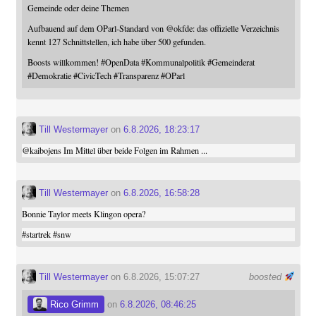
Gemeinde oder deine Themen
Aufbauend auf dem OParl-Standard von
@
okfde
: das offizielle Verzeichnis
kennt 127 Schnittstellen, ich habe über 500 gefunden.
Boosts willkommen!
#
OpenData
#
Kommunalpolitik
#
Gemeinderat
#
Demokratie
#
CivicTech
#
Transparenz
#
OParl
Till Westermayer
on
6.8.2026, 18:23:17
@
kaibojens
Im Mittel über beide Folgen im Rahmen ...
Till Westermayer
on
6.8.2026, 16:58:28
Bonnie Taylor meets Klingon opera?
#
startrek
#
snw
Till Westermayer
on 6.8.2026, 15:07:27
boosted
Rico Grimm
on
6.8.2026, 08:46:25