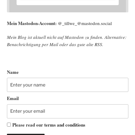
Mein Mast­o­don-Account:
@_tillwe_@mastodon.social
Mein Blog ist aktu­ell nicht auf Mast­o­don zu fin­den. Alter­na­ti­ve:
Benach­rich­ti­gung per Mail oder das gute alte
RSS
.
Name
Email
Please read our
terms and conditions