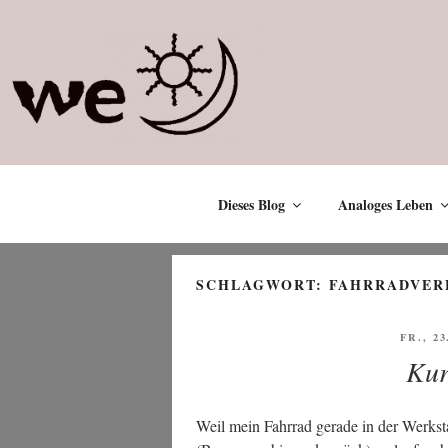
Zum
Inhalt
springen
Dieses Blog
Analoges Leben
SCHLAGWORT:
FAHRRADVER
VERÖF
FR., 2
AM
Kur
Weil mein Fahr­rad gera­de in der Werk­stat