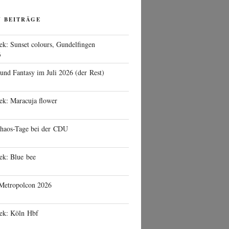
N BEITRÄGE
ek: Sunset colours, Gundelfingen
6
 und Fantasy im Juli 2026 (der Rest)
ek: Maracuja flower
haos-Tage bei der CDU
ek: Blue bee
 Metropolcon 2026
eek: Köln Hbf