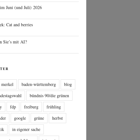
 im Juni (und Juli) 2026
ek: Cat and berries
n Sie’s mit AI?
TER
a merkel
baden-württemberg
blog
ndestagswahl
bündnis 90/die grünen
sy
fdp
freiburg
frühling
nder
google
grüne
herbst
tik
in eigener sache