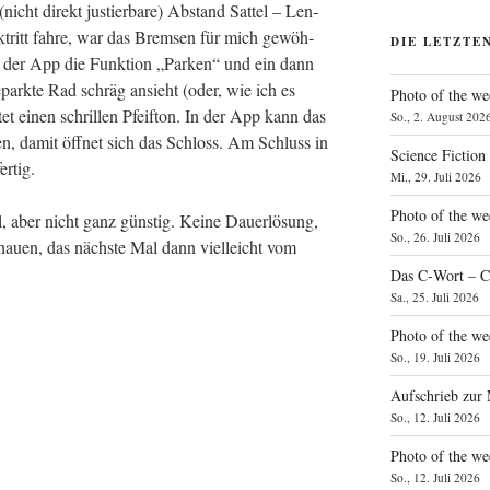
icht direkt jus­tier­ba­re) Abstand Sat­tel – Len­
­tritt fah­re, war das Brem­sen für mich gewöh­
DIE LETZTE
in der App die Funk­ti­on „Par­ken“ und ein dann
park­te Rad schräg ansieht (oder, wie ich es
Photo of the we
n­tet einen schril­len Pfeif­ton. In der App kann das
So., 2. August 202
r­den, damit öff­net sich das Schloss. Am Schluss in
Science Fiction
ertig.
Mi., 29. Juli 2026
Photo of the we
l, aber nicht ganz güns­tig. Kei­ne Dau­er­lö­sung,
So., 26. Juli 2026
chau­en, das nächs­te Mal dann viel­leicht vom
Das C‑Wort – C
Sa., 25. Juli 2026
Photo of the we
So., 19. Juli 2026
Aufschrieb zur
So., 12. Juli 2026
Photo of the w
So., 12. Juli 2026