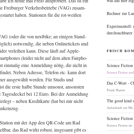
be ich heu­te mal Fre­lo aus­pro­biert. Das ist ein
was das hier eig
 die Frei­bur­ger Ver­kehrs­be­trie­be (VAG) zusam­
Rechner zur La
tar­tet haben. Sta­tio­nen für die rot-wei­ßen
Experimentell:
durchsuchbarer
VAG (oder die von next­bike; an eini­gen Stand­
ög­lich) not­wen­dig, die neben Online­ti­ckets und
der ver­lei­hen kann. Die­se läuft auf Apple-
FRISCH KO
art­phones (lei­der nicht auf dem alten Fair­pho­
ist ein­ma­lig eine Anmel­dung nötig, die nicht in
Science Fiction
­fin­det. Neben Adres­se, Tele­fon etc. kann dort
Science Fiction un
ner aus­ge­wählt wer­den. Für Stu­dis und
Das C-Wort - C
t die ers­te hal­be Stun­de umsonst, ansons­ten
Frank Hamm
it Tages­de­ckel bei 12 Euro. Bei der Anmel­dung
The good kind o
r­legt – neben Kre­dit­kar­te (hat bei mir nicht
Bankeinzug.
Aufschrieb zur Me.
Science Fiction
der Sta­ti­on mit der App den QR-Code am Rad
Science Fiction im
stell­bar, das Rad wirkt robust, ins­ge­samt gibt es