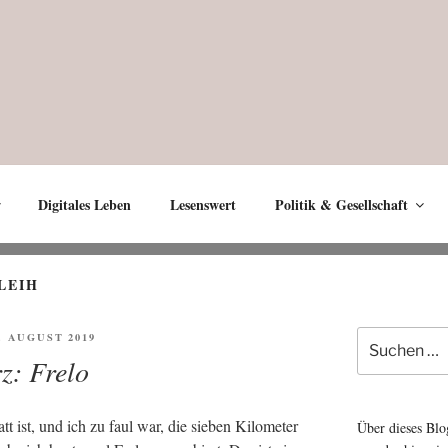
Digitales Leben
Lesenswert
Politik & Gesellschaft
LEIH
Suche
FENTLICHT
3. AUGUST 2019
nach:
z: Frelo
t ist, und ich zu faul war, die sie­ben Kilo­me­ter
Über dieses Blo