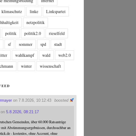
che meinungsbildung
internet
klimaschutz
linke
Linkspartei
hhaltigkeit
netzpolitik
politik
politik2.0
rieselfeld
n
sf
sommer
spd
stadt
itter
wahlkampf
wald
web2.0
tschmann
winter
wissenschaft
FEED
ermayer
on 7.8.2026, 10:12:43
boosted
on
5.8.2026, 08:21:17
eutschen Gemeinden, über 60.000 Ratsanträge
e mit Abstimmungsergebnissen, durchsuchbar an
blick.de - kostenlos, ohne Account, ohne