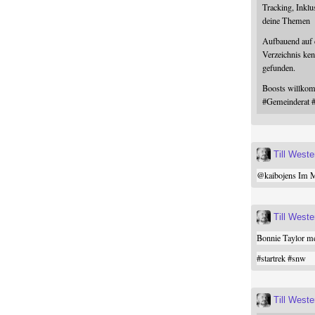
Tracking, Inklu
deine Themen
Aufbauend auf
Verzeichnis ken
gefunden.
Boosts willk
#
Gemeinderat
Till West
@
kaibojens
Im Mi
Till West
Bonnie Taylor me
#
startrek
#
snw
Till West