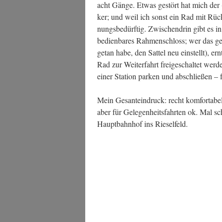
acht Gän­ge. Etwas gestört hat mich der (n
ker; und weil ich sonst ein Rad mit Rück
nungs­be­dürf­tig. Zwi­schen­drin gibt es 
bedien­ba­res Rah­men­schloss; wer das ge
getan habe, den Sat­tel neu ein­stellt), er
Rad zur Wei­ter­fahrt frei­ge­schal­tet we
einer Sta­ti­on par­ken und abschlie­ßen – f
Mein Ges­ant­ein­druck: recht kom­for­ta­be
aber für Gele­gen­heits­fahr­ten ok. Mal s
Haupt­bahn­hof ins Rieselfeld.