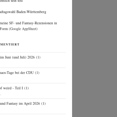
entlich sein soll
ndtagswahl Baden-Württemberg
 meine SF- und Fantasy-Rezensionen in
 Form
(Google AppSheet)
MMENTIERT
 im Juni (und Juli) 2026
(
1
)
d
haos-Tage bei der CDU
(
1
)
f weird - Teil I
(
1
)
..
 und Fantasy im April 2026
(
1
)