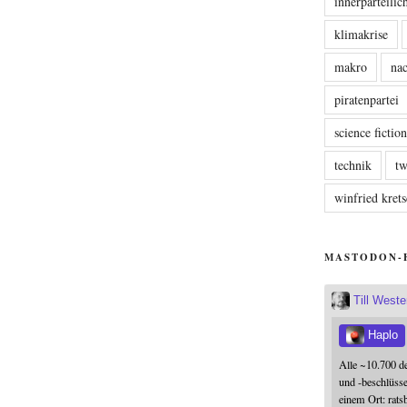
innerparteili
klimakrise
makro
nac
piratenpartei
science fictio
technik
tw
winfried kre
MASTODON-
Till West
Haplo
Alle ~10.700 d
und -beschlüss
einem Ort: rats