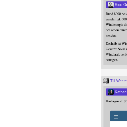
Rico G
Rund 8000 neue
genehmigt. 600
Windenergie die
der schon durc
werden.
Deshalb ist Win
Gesetze: Solar 
Windkraft verli
Anlagen.
Till West
Kathari
Hintergrund:
Z