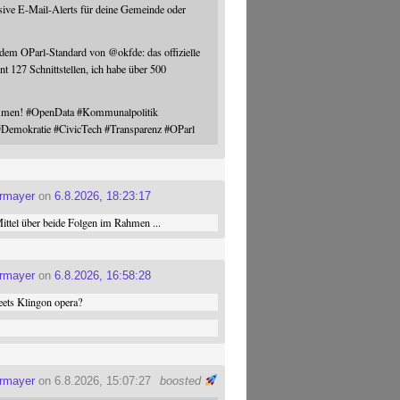
sive E-Mail-Alerts für deine Gemeinde oder
 dem OParl-Standard von
@
okfde
: das offizielle
nt 127 Schnittstellen, ich habe über 500
ommen!
#
OpenData
#
Kommunalpolitik
#
Demokratie
#
CivicTech
#
Transparenz
#
OParl
ermayer
on
6.8.2026, 18:23:17
ttel über beide Folgen im Rahmen ...
ermayer
on
6.8.2026, 16:58:28
ets Klingon opera?
ermayer
on 6.8.2026, 15:07:27
boosted