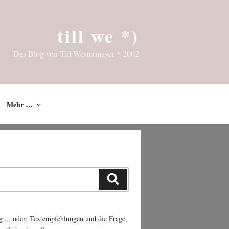
till we *)
Das Blog von Till Westermayer * 2002
Mehr …
Suchen
g ... oder: Textempfehlungen und die Frage,