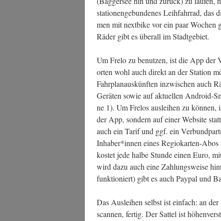
(Bag­ger­see hin und zurück) zu lau­fen, ha
sta­tio­nen­ge­bun­de­nes Leih­fahr­rad, das
men mit next­bike vor ein paar Wochen ges
Räder gibt es über­all im Stadtgebiet.
Um Fre­lo zu benut­zen, ist die App der 
or­ten wohl auch direkt an der Sta­ti­on m
Fahr­plan­aus­künf­ten inzwi­schen auch Rä
Gerä­ten sowie auf aktu­el­len Android-Sm
ne 1). Um Fre­los aus­lei­hen zu kön­nen, 
der App, son­dern auf einer Web­site statt
auch ein Tarif und ggf. ein Ver­bund­part­
Inhaber*innen eines Regio­kar­ten-Abos is
kos­tet jede hal­be Stun­de einen Euro, m
wird dazu auch eine Zah­lungs­wei­se hin­te
funk­tio­niert) gibt es auch Pay­pal und 
Das Aus­lei­hen selbst ist ein­fach: an 
scan­nen, fer­tig. Der Sat­tel ist höhen­ver­