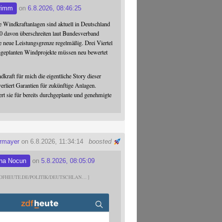
rimm
on
6.8.2026, 08:46:25
 Windkraftanlagen sind aktuell in Deutschland
0 davon überschreiten laut Bundesverband
 neue Leistungsgrenze regelmäßig. Drei Viertel
hgeplanten Windprojekte müssen neu bewertet
dkraft für mich die eigentliche Story dieser
verliert Garantien für zukünftige Anlagen.
ert sie für bereits durchgeplante und genehmigte
ermayer
on 6.8.2026, 11:34:14
boosted
na Nocun
on
5.8.2026, 08:05:09
DFHEUTE.DE/POLITIK/DEUTSCHLAN