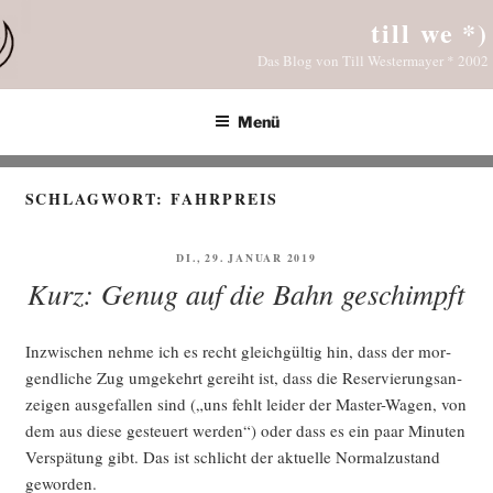
Zum
till we *)
Inhalt
Das Blog von Till Westermayer * 2002
springen
Menü
SCHLAGWORT:
FAHRPREIS
VERÖFFENTLICHT
DI., 29. JANUAR 2019
AM
Kurz: Genug auf die Bahn geschimpft
Inzwi­schen neh­me ich es recht gleich­gül­tig hin, dass der mor­
gend­li­che Zug umge­kehrt gereiht ist, dass die Reser­vie­rungs­an­
zei­gen aus­ge­fal­len sind („uns fehlt lei­der der Mas­ter-Wagen, von
dem aus die­se gesteu­ert wer­den“) oder dass es ein paar Minu­ten
Ver­spä­tung gibt. Das ist schlicht der aktu­el­le Nor­mal­zu­stand
geworden.