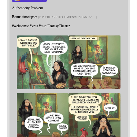
Authenticity Problem
Bonus timelapse:
PEPPERCARROT.COM/EN/MINIFANTAS
#
webcomic
#
krita
#
miniFantasyTheater