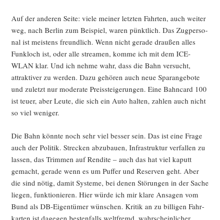
Auf der ande­ren Sei­te: vie­le mei­ner letz­ten Fahr­ten, auch wei­ter
weg, nach Ber­lin zum Bei­spiel, waren pünkt­lich. Das Zug­per­so­
nal ist meis­tens freund­lich. Wenn nicht gera­de drau­ßen alles
Funk­loch ist, oder alle strea­men, kom­me ich mit dem ICE-
WLAN klar. Und ich neh­me wahr, dass die Bahn ver­sucht,
attrak­ti­ver zu wer­den. Dazu gehö­ren auch neue Spar­an­ge­bo­te
und zuletzt nur mode­ra­te Preis­stei­ge­run­gen. Eine Bahn­card 100
ist teu­er, aber Leu­te, die sich ein Auto hal­ten, zah­len auch nicht
so viel weniger.
Die Bahn könn­te noch sehr viel bes­ser sein. Das ist eine Fra­ge
auch der Poli­tik. Stre­cken abzu­bau­en, Infra­struk­tur ver­fal­len zu
las­sen, das Trim­men auf Ren­di­te – auch das hat viel kaputt
gemacht, gera­de wenn es um Puf­fer und Reser­ven geht. Aber
die sind nötig, damit Sys­te­me, bei denen Stö­run­gen in der Sache
lie­gen, funk­tio­nie­ren. Hier wür­de ich mir kla­re Ansa­gen vom
Bund als DB-Eigen­tü­mer wün­schen. Kri­tik an zu bil­li­gen Fahr­
kar­ten ist dage­gen bes­ten­falls welt­fremd, wahr­schein­li­cher