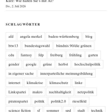
Kurz: Wie halten Sie’s mit AI?
Do., 2. Juli 2026
SCHLAGWÖRTER
afd
angela merkel
baden-württemberg
blog
btw13
bundestagswahl
bündnis 90/die grünen
cdu
fantasy
fdp
freiburg
frühling
garten
gender
google
grüne
herbst
hochschulpolitik
in eigener sache
innerparteiliche meinungsbildung
internet
klimakrise
klimaschutz
linke
Linkspartei
makro
nachhaltigkeit
netzpolitik
piratenpartei
politik
politik2.0
rieselfeld
science fiction
sf
sommer
spd
stadt
technik