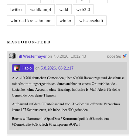
twitter
wahlkampf
wald
web2.0
winfried kretschmann
winter
wissenschaft
MASTODON-FEED
Till Westermayer
on 7.8.2026, 10:12:43
boosted
Haplo
on
5.8.2026, 08:21:17
Alle ~10.700 deutschen Gemeinden, über 60.000 Ratsanträge und -beschlüsse
mit Abstimmungsergebnissen, durchsuchbar an einem Ort: ratsblick.de -
kostenlos, ohne Account, ohne Tracking, Inklusive E-Mail-Alerts für deine
Gemeinde oder deine Themen
Aufbauend auf dem OParl-Standard von
@
okfde
: das offizielle Verzeichnis
kennt 127 Schnittstellen, ich habe über 500 gefunden.
Boosts willkommen!
#
OpenData
#
Kommunalpolitik
#
Gemeinderat
#
Demokratie
#
CivicTech
#
Transparenz
#
OParl