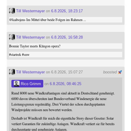
Till Westermayer
on
6.8.2026, 18:23:17
@
kaibojens
Im Mittel über beide Folgen im Rahmen ...
Till Westermayer
on
6.8.2026, 16:58:28
Bonnie Taylor meets Klingon opera?
#
startrek
#
snw
Till Westermayer
on 6.8.2026, 15:07:27
boosted
Rico Grimm
on
6.8.2026, 08:46:25
Rund 8000 neue Windkraftanlagen sind aktuell in Deutschland genehmigt.
6000 davon überschreiten laut Bundesverband Windenergie die neue
Leistungsgrenze regelmäßig. Drei Viertel der schon durchgeplanten
Windprojekte müssen neu bewertet werden.
Deshalb ist Windkraft für mich die eigentliche Story dieser Gesetze: Solar
verliert Garantien für zukünftige Anlagen. Windkraft verliert sie für bereits
durchgeplante und genehmigte Anlagen.