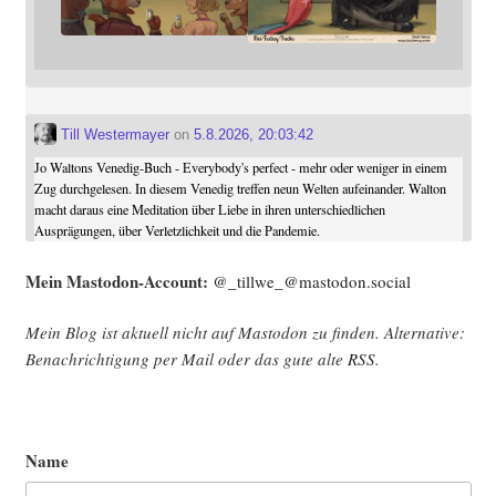
Till Westermayer
on
5.8.2026, 20:03:42
Jo Waltons Venedig-Buch - Everybody's perfect - mehr oder weniger in einem
Zug durchgelesen. In diesem Venedig treffen neun Welten aufeinander. Walton
macht daraus eine Meditation über Liebe in ihren unterschiedlichen
Ausprägungen, über Verletzlichkeit und die Pandemie.
Mein Mast­o­don-Account:
@_tillwe_@mastodon.social
Mein Blog ist aktu­ell nicht auf Mast­o­don zu fin­den. Alter­na­ti­ve:
Benach­rich­ti­gung per Mail oder das gute alte
RSS
.
Name