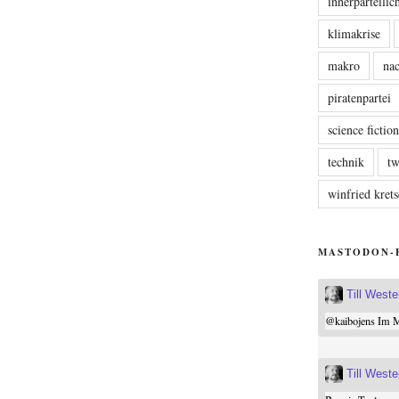
innerparteili
klimakrise
makro
nac
piratenpartei
science fictio
technik
tw
winfried kre
MASTODON-
Till West
@
kaibojens
Im Mi
Till West