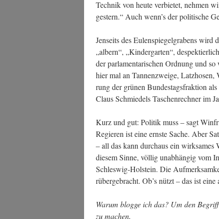
Tech­nik von heu­te ver­bie­tet, neh­men w
ges­tern.“ Auch wenn’s der poli­ti­sche Ge
Jen­seits des Eulen­spie­gel­gra­bens wird
„albern“, „Kin­der­gar­ten“, despek­tier­l
der par­la­men­ta­ri­schen Ord­nung und so 
hier mal an Tan­nen­zwei­ge, Latz­ho­sen, 
rung der grü­nen Bun­des­tags­frak­ti­on als 
Claus Schmie­dels Taschen­rech­ner im J
Kurz und gut: Poli­tik muss – sagt Win­f
Regie­ren ist eine erns­te Sache. Aber Sati
– all das kann durch­aus ein wirk­sa­mes 
die­sem Sin­ne, völ­lig unab­hän­gig vom Inh
Schles­wig-Hol­stein. Die Auf­merk­sam­ke
rüber­ge­bracht. Ob’s nützt – das ist eine
War­um blog­ge ich das? Um den Begriff „
zu machen.