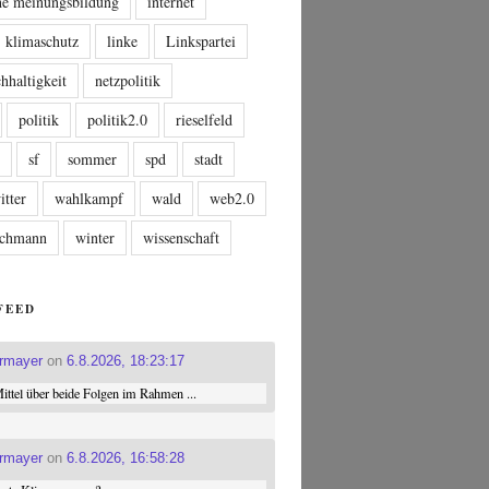
che meinungsbildung
internet
klimaschutz
linke
Linkspartei
hhaltigkeit
netzpolitik
politik
politik2.0
rieselfeld
n
sf
sommer
spd
stadt
itter
wahlkampf
wald
web2.0
tschmann
winter
wissenschaft
FEED
ermayer
on
6.8.2026, 18:23:17
ttel über beide Folgen im Rahmen ...
ermayer
on
6.8.2026, 16:58:28