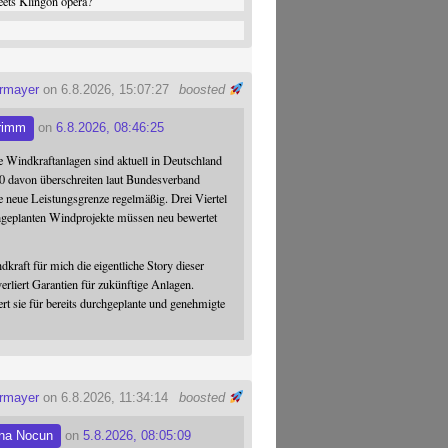
ets Klingon opera?
ermayer
on 6.8.2026, 15:07:27
boosted
rimm
on
6.8.2026, 08:46:25
 Windkraftanlagen sind aktuell in Deutschland
0 davon überschreiten laut Bundesverband
 neue Leistungsgrenze regelmäßig. Drei Viertel
hgeplanten Windprojekte müssen neu bewertet
dkraft für mich die eigentliche Story dieser
verliert Garantien für zukünftige Anlagen.
ert sie für bereits durchgeplante und genehmigte
ermayer
on 6.8.2026, 11:34:14
boosted
na Nocun
on
5.8.2026, 08:05:09