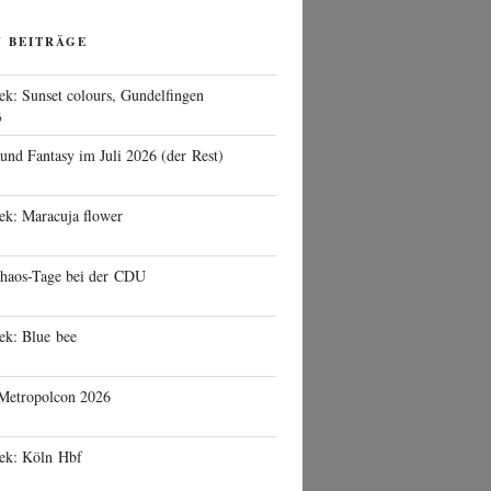
N BEITRÄGE
ek: Sunset colours, Gundelfingen
6
 und Fantasy im Juli 2026 (der Rest)
ek: Maracuja flower
haos-Tage bei der CDU
ek: Blue bee
 Metropolcon 2026
eek: Köln Hbf