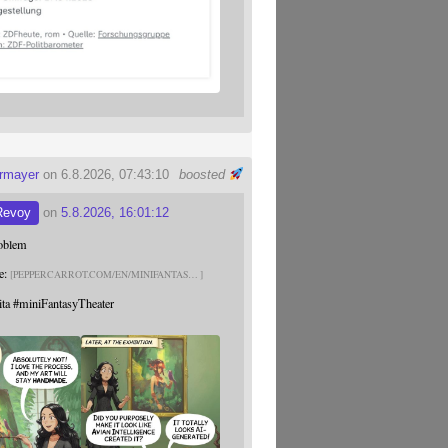
ermayer
on 6.8.2026, 07:43:10
boosted
Revoy
on
5.8.2026, 16:01:12
roblem
e:
PEPPERCARROT.COM/EN/MINIFANTAS
ita
#
miniFantasyTheater