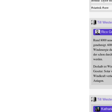
Bonnie Taylor me
#
startrek
#
snw
Till West
Rico G
Rund 8000 neue
genehmigt. 600
Windenergie die
der schon durc
werden.
Deshalb ist Win
Gesetze: Solar 
Windkraft verli
Anlagen.
Till West
Kathari