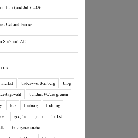
 im Juni (und Juli) 2026
ek: Cat and berries
n Sie’s mit AI?
TER
a merkel
baden-württemberg
blog
ndestagswahl
bündnis 90/die grünen
sy
fdp
freiburg
frühling
nder
google
grüne
herbst
tik
in eigener sache