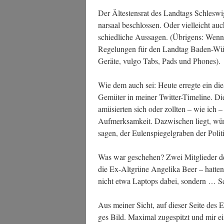
Der Ältes­ten­srat des Land­tags Schles­wi
nar­saal beschlos­sen. Oder viel­leicht a
schied­li­che Aus­sa­gen. (Übri­gens: Wenn
Rege­lun­gen für den Land­tag Baden-Würt­tem
Gerä­te, vul­go Tabs, Pads und Phones).
Wie dem auch sei: Heu­te erreg­te ein dies­b
Gemü­ter in mei­ner Twit­ter-Time­line. Di
amü­sier­ten sich oder zoll­ten – wie ich –
Auf­merk­sam­keit. Dazwi­schen liegt, wür
sagen, der Eulen­spie­gel­gra­ben der Poli
Was war gesche­hen? Zwei Mit­glie­der der 
die Ex-Alt­grü­ne Ange­li­ka Beer – hat­ten 
nicht etwa Lap­tops dabei, son­dern … 
Aus mei­ner Sicht, auf die­ser Sei­te des Eu
ges Bild. Maxi­mal zuge­spitzt und mir e