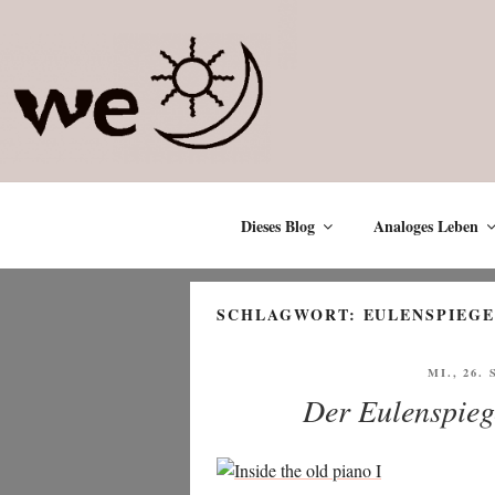
Zum
Inhalt
springen
Dieses Blog
Analoges Leben
SCHLAGWORT:
EULENSPIEG
VERÖFF
MI., 26.
AM
Der Eulenspiege