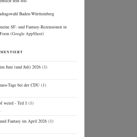
entlich sein soll
ndtagswahl Baden-Württemberg
 meine SF- und Fantasy-Rezensionen in
 Form
(Google AppSheet)
MMENTIERT
 im Juni (und Juli) 2026
(
1
)
d
haos-Tage bei der CDU
(
1
)
f weird - Teil I
(
1
)
..
 und Fantasy im April 2026
(
1
)