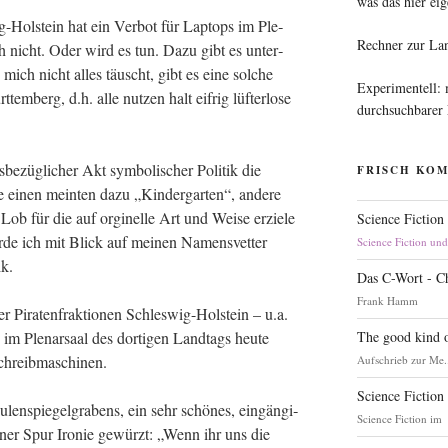
was das hier eig
g-Hol­stein hat ein Ver­bot für Lap­tops im Ple­
Rechner zur La
uch nicht. Oder wird es tun. Dazu gibt es unter­
 mich nicht alles täuscht, gibt es eine sol­che
Experimentell:
­berg, d.h. alle nut­zen halt eif­rig lüf­ter­lo­se
durchsuchbarer
e­züg­li­cher Akt sym­bo­li­scher Poli­tik die
FRISCH KO
e einen mein­ten dazu „Kin­der­gar­ten“, ande­re
 Lob für die auf orgi­nel­le Art und Wei­se erzie­le
Science Fiction
­de ich mit Blick auf mei­nen Namens­vet­ter
Science Fiction un
tik.
Das C-Wort - C
Frank Hamm
Pira­ten­frak­tio­nen Schles­wig-Hol­stein – u.a.
The good kind o
im Ple­nar­saal des dor­ti­gen Land­tags heu­te
Schreibmaschinen.
Aufschrieb zur Me.
Science Fiction
len­spie­gel­gra­bens, ein sehr schö­nes, ein­gän­gi­
Science Fiction im
iner Spur Iro­nie gewürzt: „Wenn ihr uns die