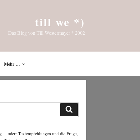
till we *)
Das Blog von Till Westermayer * 2002
Mehr …
Suchen
g ... oder: Textempfehlungen und die Frage,