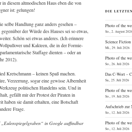
ir in die­sem alt­mo­di­schen Haus eben die von
g­ner ist: gelungen!
DIE LETZTE
 die sel­be Hand­lung ganz anders gese­hen –
Photo of the we
ich gegen­über der Wür­de des Hau­ses sei so etwas,
So., 2. August 202
wei­ter. Schön sei etwas ande­res. (Ich erin­ne­re
Science Fiction
Woll­pull­over und Kak­teen, die in der For­mie­
Mi., 29. Juli 2026
par­la­men­ta­ri­sche Staf­fa­ge dien­ten – oder an
Photo of the we
ahr 2012).
So., 26. Juli 2026
ried Kret­sch­mann – kei­nen Spaß machen.
Das C‑Wort – C
­re, Ver­zer­rung, sogar eine gewis­se Albern­heit
Sa., 25. Juli 2026
Werk­zeug poli­ti­schen Han­delns sein. Und in
Photo of the we
alt, gefällt mir der Pro­test der Pira­ten in
So., 19. Juli 2026
it haben sie damit erhal­ten, eine Bot­schaft
Aufschrieb zur
 ande­re Frage.
So., 12. Juli 2026
Photo of the w
Eulen­spie­gel­gra­ben“ in Goog­le auf­find­bar
So., 12. Juli 2026