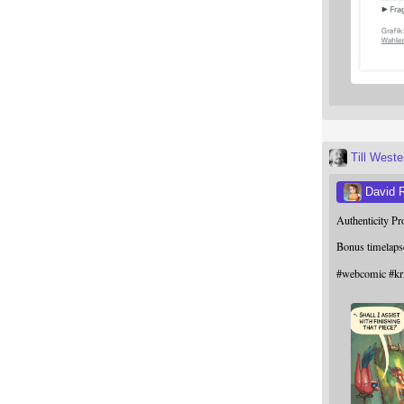
Till West
David 
Authenticity P
Bonus timelaps
#
webcomic
#
kr