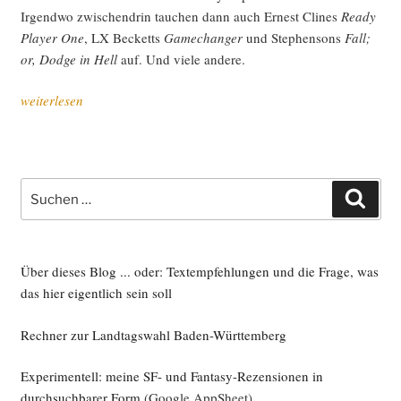
Irgend­wo zwi­schen­drin tau­chen dann auch Ernest Cli­nes
Rea­dy
Play­er One
, LX Becketts
Game­ch­an­ger
und Ste­phen­sons
Fall;
or, Dodge in Hell
auf. Und vie­le andere.
„Ein­
weiterlesen
tau­
chen
in
den
Suche
Such
Kanin­
nach:
chen­
bau“
Über dieses Blog ... oder: Textempfehlungen und die Frage, was
das hier eigentlich sein soll
Rechner zur Landtagswahl Baden-Württemberg
Experimentell: meine SF- und Fantasy-Rezensionen in
durchsuchbarer Form
(Google AppSheet)