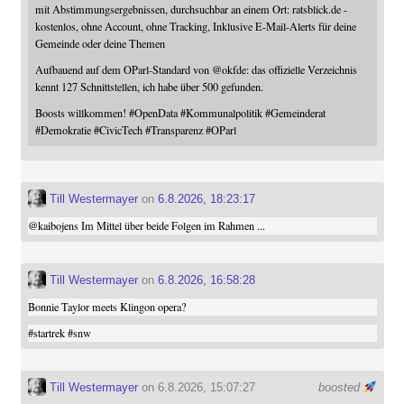
mit Abstimmungsergebnissen, durchsuchbar an einem Ort: ratsblick.de -
kostenlos, ohne Account, ohne Tracking, Inklusive E-Mail-Alerts für deine
Gemeinde oder deine Themen
Aufbauend auf dem OParl-Standard von
@
okfde
: das offizielle Verzeichnis
kennt 127 Schnittstellen, ich habe über 500 gefunden.
Boosts willkommen!
#
OpenData
#
Kommunalpolitik
#
Gemeinderat
#
Demokratie
#
CivicTech
#
Transparenz
#
OParl
Till Westermayer
on
6.8.2026, 18:23:17
@
kaibojens
Im Mittel über beide Folgen im Rahmen ...
Till Westermayer
on
6.8.2026, 16:58:28
Bonnie Taylor meets Klingon opera?
#
startrek
#
snw
Till Westermayer
on 6.8.2026, 15:07:27
boosted