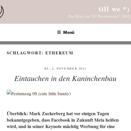
Zum
till we *)
Inhalt
Das Blog von Till Westermayer * 2002
springen
Menü
SCHLAGWORT:
ETHEREUM
VERÖFFENTLICHT
DI., 2. NOVEMBER 2021
AM
Eintauchen in den Kaninchenbau
Überblick: Mark Zuckerberg hat vor einigen Tagen
bekanntgegeben, dass Facebook in Zukunft Meta heißen
wird, und in seiner Keynote mächtig Werbung für eine