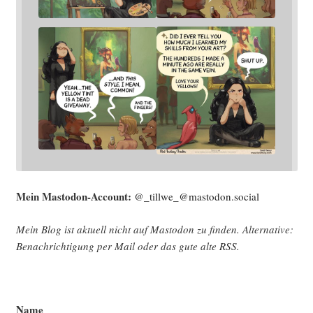
Mein Mast­o­don-Account:
@_tillwe_@mastodon.social
Mein Blog ist aktu­ell nicht auf Mast­o­don zu fin­den. Alter­na­ti­ve:
Benach­rich­ti­gung per Mail oder das gute alte
RSS
.
Name