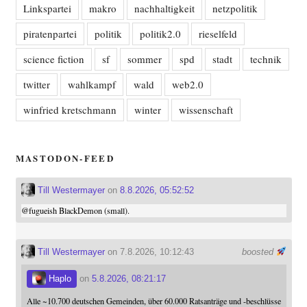
Linkspartei
makro
nachhaltigkeit
netzpolitik
piratenpartei
politik
politik2.0
rieselfeld
science fiction
sf
sommer
spd
stadt
technik
twitter
wahlkampf
wald
web2.0
winfried kretschmann
winter
wissenschaft
MASTODON-FEED
Till Westermayer
on
8.8.2026, 05:52:52
@
fugueish
BlackDemon (small).
Till Westermayer
on 7.8.2026, 10:12:43
boosted
Haplo
on
5.8.2026, 08:21:17
Alle ~10.700 deutschen Gemeinden, über 60.000 Ratsanträge und -beschlüsse