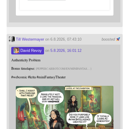
Till Westermayer
on 6.8.2026, 07:43:10
boosted
David Revoy
on
5.8.2026, 16:01:12
Authenticity Problem
Bonus timelapse:
PEPPERCARROT.COM/EN/MINIFANTAS
#
webcomic
#
krita
#
miniFantasyTheater