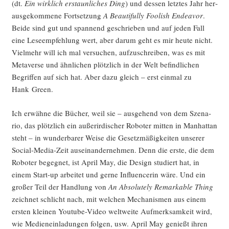
(dt.
Ein wirk­lich erstaun­li­ches Ding
) und des­sen letz­tes Jahr her­
aus­ge­kom­me­ne Fort­set­zung
A Beau­tiful­ly Foo­lish Endea­vor
.
Bei­de sind gut und span­nend geschrie­ben und auf jeden Fall
eine Lese­emp­feh­lung wert, aber dar­um geht es mir heu­te nicht.
Viel­mehr will ich mal ver­su­chen, auf­zu­schrei­ben, was es mit
Meta­ver­se und ähn­li­chen plötz­lich in der Welt befind­li­chen
Begrif­fen auf sich hat. Aber dazu gleich – erst ein­mal zu
Hank Green.
Ich erwäh­ne die Bücher, weil sie – aus­ge­hend von dem Sze­na­
rio, das plötz­lich ein außer­ir­di­scher Robo­ter mit­ten in Man­hat­tan
steht – in wun­der­ba­rer Wei­se die Gesetz­mä­ßig­kei­ten unse­rer
Social-Media-Zeit aus­ein­an­der­neh­men. Denn die ers­te, die dem
Robo­ter begeg­net, ist April May, die Design stu­diert hat, in
einem Start-up arbei­tet und ger­ne Influen­ce­rin wäre. Und ein
gro­ßer Teil der Hand­lung von
An Abso­lut­e­ly Remar­kab­le Thing
zeich­net schlicht nach, mit wel­chen Mecha­nis­men aus einem
ers­ten klei­nen You­tube-Video welt­wei­te Auf­merk­sam­keit wird,
wie Medi­en­ein­la­dun­gen fol­gen, usw. April May genießt ihren