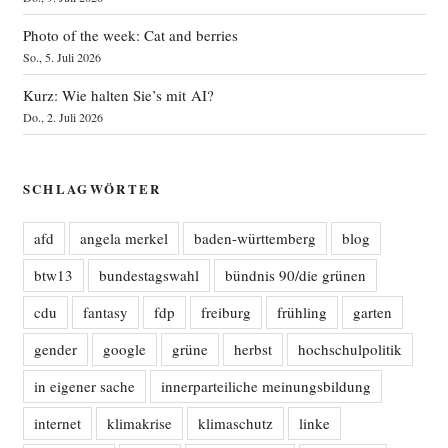
Photo of the week: Cat and berries
So., 5. Juli 2026
Kurz: Wie halten Sie’s mit AI?
Do., 2. Juli 2026
SCHLAGWÖRTER
afd
angela merkel
baden-württemberg
blog
btw13
bundestagswahl
bündnis 90/die grünen
cdu
fantasy
fdp
freiburg
frühling
garten
gender
google
grüne
herbst
hochschulpolitik
in eigener sache
innerparteiliche meinungsbildung
internet
klimakrise
klimaschutz
linke