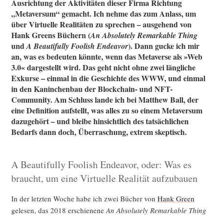
Ausrichtung der Aktivitäten dieser Firma Richtung
„Metaversum“ gemacht. Ich nehme das zum Anlass, um
über Virtuelle Realitäten zu sprechen – ausgehend von
Hank Greens Büchern (
An Absolutely Remarkable Thing
und
). Dann gucke ich mir
A Beautifully Foolish Endeavor
an, was es bedeuten könnte, wenn das Metaverse als »Web
3.0« dargestellt wird. Das geht nicht ohne zwei längliche
Exkurse – einmal in die Geschichte des WWW, und einmal
in den Kaninchenbau der Blockchain- und NFT-
Community. Am Schluss lande ich bei Matthew Ball, der
eine Definition aufstellt, was alles zu so einem Metaversum
dazugehört – und bleibe hinsichtlich des tatsächlichen
Bedarfs dann doch, Überraschung, extrem skeptisch.
A Beautifully Foolish Endeavor, oder: Was es
braucht, um eine Virtuelle Realität aufzubauen
In der letz­ten Woche habe ich zwei Bücher von
Hank Green
gele­sen, das 2018 erschie­ne­ne
An Abso­lut­e­ly Remar­kab­le Thing