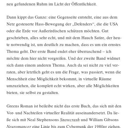
neu gefun­de­nen Ruhm im Licht der Öffentlichkeit.
Dann kippt das Gan­ze: eine Gegen­sei­te ent­steht, eine aus dem
Netz gesteu­er­te Hass-Bewe­gung der „Defen­ders“, die die USA
oder die Erde vor Außer­ir­di­schen schüt­zen möch­ten. Gut
geschrie­ben, alles sehr echt, und mit dem Hauch Sati­re, der heu­
te not­wen­dig ist, um deut­lich zu machen, dass es um ein erns­tes
The­ma geht. Der ers­te Band endet eher über­ra­schend – ich
möch­te dem hier nicht vor­grei­fen. Und der zwei­te Band wid­met
sich dann einem ande­ren The­ma. Auch da sei nicht zu viel ver­
ra­ten, aber letzt­lich geht es um die Fra­ge, was pas­siert, wenn die
Mensch­heit eine Mög­lich­keit bekommt, in vir­tu­el­le Räu­me
umzu­zie­hen, die kom­plett echt wir­ken, aber alle Mög­lich­kei­ten
bie­ten, sie selbst zu gestalten.
Greens Roman ist bei­lei­be nicht das ers­te Buch, das sich mit den
Vor- und Nach­tei­len vir­tu­el­ler Rea­li­tät aus­ein­an­der­setzt. Da lie­
ße sich mit Neal Ste­phen­sons
Snow­crash
und Wil­liam Gib­sons
Neu­ro­man­cer
eine Linie bis zum Cyber­punk der 1980er zie­hen.