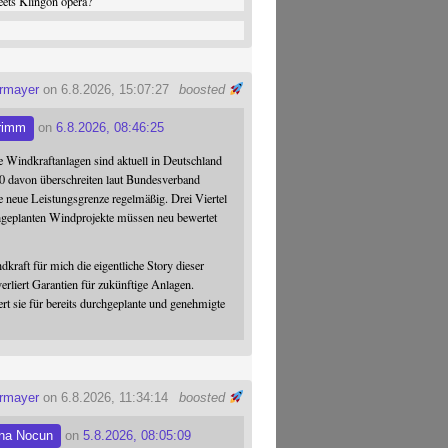
ets Klingon opera?
ermayer
on 6.8.2026, 15:07:27
boosted
rimm
on
6.8.2026, 08:46:25
 Windkraftanlagen sind aktuell in Deutschland
0 davon überschreiten laut Bundesverband
 neue Leistungsgrenze regelmäßig. Drei Viertel
hgeplanten Windprojekte müssen neu bewertet
dkraft für mich die eigentliche Story dieser
verliert Garantien für zukünftige Anlagen.
ert sie für bereits durchgeplante und genehmigte
ermayer
on 6.8.2026, 11:34:14
boosted
na Nocun
on
5.8.2026, 08:05:09