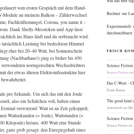
was das hier eig
hr gedau­ert vom ers­ten Gespräch mit dem Hand­
Rechner zur La
5W-Modu­le an mei­nem Bal­kon – Zäh­ler­wech­sel
­me, Fach­kräf­te­man­gel, Coro­na, you name it –
Experimentell:
 Strom. Dank Shel­ly-Mess­to­ken und App lässt
durchsuchbarer
t­säch­lich ins Haus läuft und da ver­braucht wird.
tat­säch­lich Leis­tung bei bedeck­tem Him­mel
g liegt eher bei 20–40 Watt, bei Son­nen­schein
FRISCH KO
t­tung (Nach­bar­haus!) ging es bis­her bis 450
r­wen­de­ten norm­ge­rech­ten Wech­sel­rich­ters
Science Fiction
t der etwas älte­ren Elek­tro­in­fra­struk­tur hier
Science Fiction un
 bewahrheitet.
Das C-Wort - C
Frank Hamm
 Joule pro Sekun­de. Um sich das mit den Joule
The good kind o
­ven­öl, also ein Schäl­chen voll, haben einen
Erst­mal ver­wir­rend: Watt ist an Zeit gekop­pelt,
Aufschrieb zur Me.
men Watt­se­kun­den (= Joule), Watt­stun­den (=
Science Fiction
00 Kilo­joule) her­aus. 400 Watt eine Stun­de
Science Fiction im
r, ganz grob gesagt: den Ener­gie­ge­halt eines