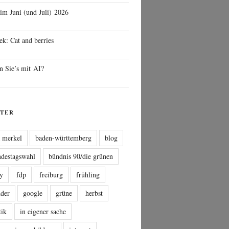
 im Juni (und Juli) 2026
ek: Cat and berries
n Sie’s mit AI?
TER
a merkel
baden-württemberg
blog
ndestagswahl
bündnis 90/die grünen
sy
fdp
freiburg
frühling
nder
google
grüne
herbst
tik
in eigener sache