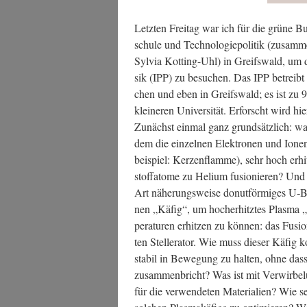
Letz­ten Frei­tag war ich für die grü­ne Bu
schu­le und Tech­no­lo­gie­po­li­tik (zus
Syl­via Kot­ting-Uhl) in Greifs­wald, um d
sik (IPP) zu besu­chen. Das IPP betreibt 
chen und eben in Greifs­wald; es ist zu 90
klei­ne­ren Uni­ver­si­tät. Erforscht wird hi
Zunächst ein­mal ganz grund­sätz­lich: wa
dem die ein­zel­nen Elek­tro­nen und Ionen 
bei­spiel: Ker­zen­flam­me), sehr hoch er
stoff­ato­me zu Heli­um fusio­nie­ren? Un
Art nähe­rungs­wei­se donut­för­mi­ges U
nen „Käfig“, um hoch­er­hitz­tes Plas­ma „
pe­ra­tu­ren erhit­zen zu kön­nen: das Fusi­
ten Stel­ler­a­tor. Wie muss die­ser Käfig k
sta­bil in Bewe­gung zu hal­ten, ohne das
zusam­men­bricht? Was ist mit Ver­wir­be­l
für die ver­wen­de­ten Mate­ria­li­en? Wie