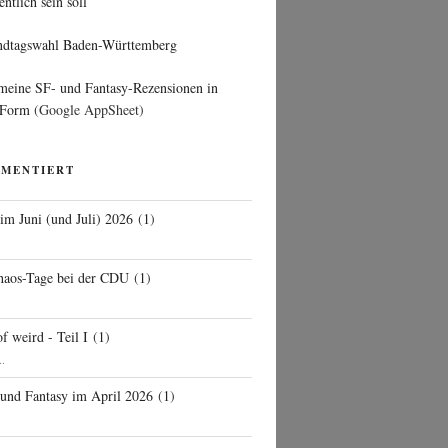
entlich sein soll
ndtagswahl Baden-Württemberg
 meine SF- und Fantasy-Rezensionen in
 Form
(Google AppSheet)
MMENTIERT
 im Juni (und Juli) 2026
(
1
)
d
haos-Tage bei der CDU
(
1
)
f weird - Teil I
(
1
)
..
 und Fantasy im April 2026
(
1
)