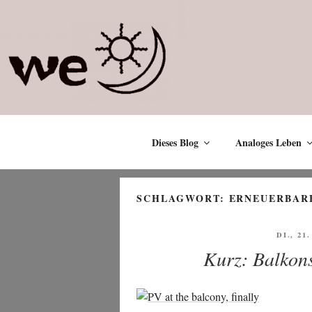
Zum
Inhalt
springen
Dieses Blog
Analoges Leben
SCHLAGWORT:
ERNEUERBAR
VERÖF
DI., 21
AM
Kurz: Balkons