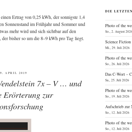
DIE LETZTE
t einen Ertrag von 0,25 kWh, der son­nigs­te 1,4
ren Son­nen­stand im Früh­jahr und Som­mer und
Photo of the we
 etwas mehr wird und sich sicht­bar auf den
So., 2. August 202
kt, der bis­her so um die 8–9 kWh pro Tag liegt.
Science Fiction
Mi., 29. Juli 2026
Photo of the we
So., 26. Juli 2026
FFENTLICHT
9. APRIL 2019
Das C‑Wort – C
Wendelstein 7x – V … und
Sa., 25. Juli 2026
Photo of the we
e Erörterung zur
So., 19. Juli 2026
onsforschung
Aufschrieb zur
So., 12. Juli 2026
Photo of the w
So., 12. Juli 2026