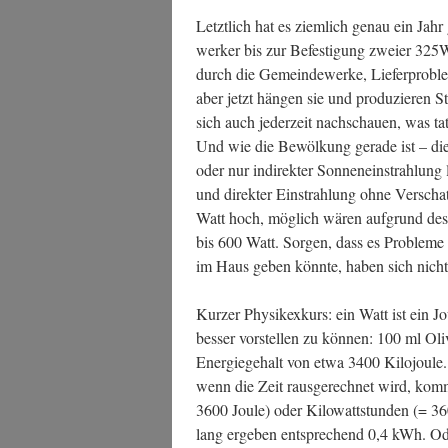
Letzt­lich hat es ziem­lich genau ein Ja
wer­ker bis zur Befes­ti­gung zwei­er 32
durch die Gemein­de­wer­ke, Lie­fer­pro­ble
aber jetzt hän­gen sie und pro­du­zie­ren
sich auch jeder­zeit nach­schau­en, was ta
Und wie die Bewöl­kung gera­de ist – die 
oder nur indi­rek­ter Son­nen­ein­strah­lun
und direk­ter Ein­strah­lung ohne Ver­scha
Watt hoch, mög­lich wären auf­grund des ve
bis 600 Watt. Sor­gen, dass es Pro­ble­me mi
im Haus geben könn­te, haben sich nicht
Kur­zer Phy­sik­ex­kurs: ein Watt ist ein
bes­ser vor­stel­len zu kön­nen: 100 ml Oli
Ener­gie­ge­halt von etwa 3400 Kilo­joule. 
wenn die Zeit raus­ge­rech­net wird, kom­
3600 Joule) oder Kilo­watt­stun­den (= 36
lang erge­ben ent­spre­chend 0,4 kWh. Ode