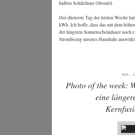
hal­ben Schäl­chens Olivenöl.
Der düs­ters­te Tag der letz­ten Woche ha
kWh. Ich hof­fe, dass das mit dem höhe­
der län­ge­ren Son­nen­schein­dau­er noch
Strom­be­zug unse­res Haus­halts aus­wir
VERÖ
MO., 2
AM
Photo of the week: 
eine länger
Kernfusi