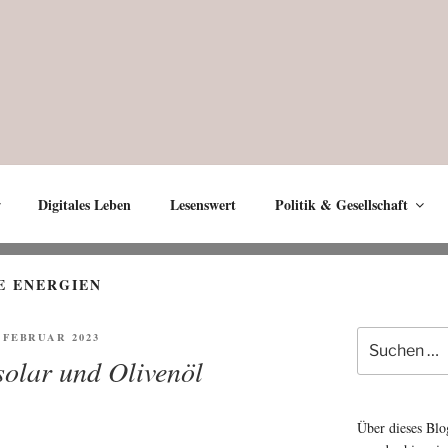
Digitales Leben
Lesenswert
Politik & Gesellschaft
E ENERGIEN
Suche
FENTLICHT
. FEBRUAR 2023
nach:
olar und Olivenöl
Über dieses Blo