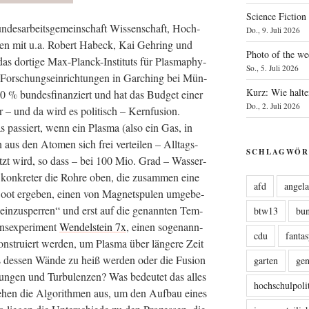
Science Fiction
n­des­ar­beits­ge­mein­schaft Wis­sen­schaft, Hoch­
Do., 9. Juli 2026
am­men mit u.a. Robert Habeck, Kai Geh­ring und
Photo of the we
as dor­ti­ge Max-Planck-Insti­tuts für Plas­ma­phy­
So., 5. Juli 2026
For­schungs­ein­rich­tun­gen in Gar­ching bei Mün­
Kurz: Wie halte
 % bun­des­fi­nan­ziert und hat das Bud­get einer
Do., 2. Juli 2026
er – und da wird es poli­tisch – Kern­fu­si­on.
s pas­siert, wenn ein Plas­ma (also ein Gas, in
aus den Ato­men sich frei ver­tei­len – All­tags­
SCHLAGWÖR
hitzt wird, so dass – bei 100 Mio. Grad – Was­ser­
d kon­kre­ter die Roh­re oben, die zusam­men eine
afd
angel
‑Boot erge­ben, einen von Magnet­spu­len umge­be­
ein­zu­sper­ren“ und erst auf die genann­ten Tem­
btw13
bu
ons­expe­ri­ment
Wen­del­stein 7x
, einen soge­nann­
cdu
fanta
on­stru­iert wer­den, um Plas­ma über län­ge­re Zeit
s des­sen Wän­de zu heiß wer­den oder die Fusi­on
garten
ge
un­gen und Tur­bu­len­zen? Was bedeu­tet das alles
hochschulpoli
 sehen die Algo­rith­men aus, um den Auf­bau eines