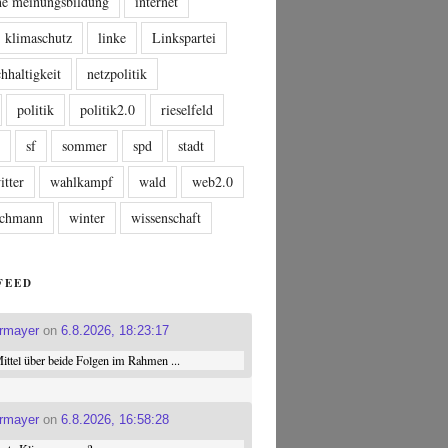
che meinungsbildung
internet
klimaschutz
linke
Linkspartei
hhaltigkeit
netzpolitik
politik
politik2.0
rieselfeld
n
sf
sommer
spd
stadt
itter
wahlkampf
wald
web2.0
tschmann
winter
wissenschaft
FEED
ermayer
on
6.8.2026, 18:23:17
ttel über beide Folgen im Rahmen ...
ermayer
on
6.8.2026, 16:58:28