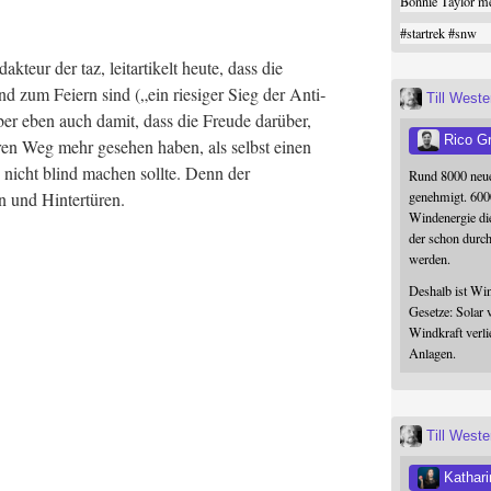
Bonnie Taylor me
#
startrek
#
snw
dak­teur der taz, leit­ar­ti­kelt heu­te, dass die
d zum Fei­ern sind („ein rie­si­ger Sieg der Anti­
Till West
ber eben auch damit, dass die Freu­de dar­über,
Rico G
n Weg mehr gese­hen haben, als selbst einen
n nicht blind machen soll­te. Denn der
Rund 8000 neue
genehmigt. 600
en und Hintertüren.
Windenergie die
der schon durc
werden.
Deshalb ist Win
Gesetze: Solar 
Windkraft verli
Anlagen.
Till West
Kathari