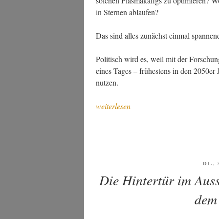
sol­chen Plas­ma­kä­figs zu opti­mie­ren? W
in Ster­nen ablaufen?
Das sind alles zunächst ein­mal span­nen­d
Poli­tisch wird es, weil mit der For­schung
eines Tages – frü­hes­tens in den 2050er J
nutzen.
„Pho­
weiterlesen
to
of
the
week:
Wen­
VER
DI.,
AM
del­
Die Hintertür im Auss
stein
dem 
7x
–