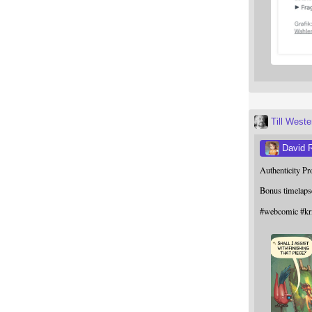
Till West
David 
Authenticity P
Bonus timelaps
#
webcomic
#
kr