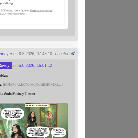
ermayer
on 6.8.2026, 07:43:10
boosted
Revoy
on
5.8.2026, 16:01:12
roblem
e:
PEPPERCARROT.COM/EN/MINIFANTAS
ita
#
miniFantasyTheater