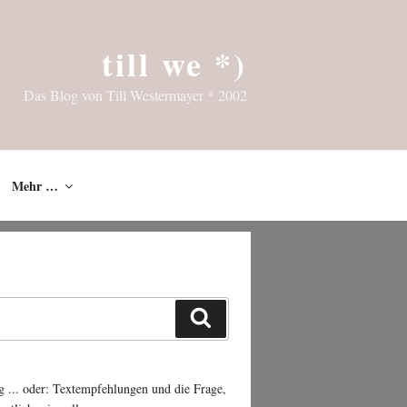
till we *)
Das Blog von Till Westermayer * 2002
Mehr …
Suchen
g ... oder: Textempfehlungen und die Frage,