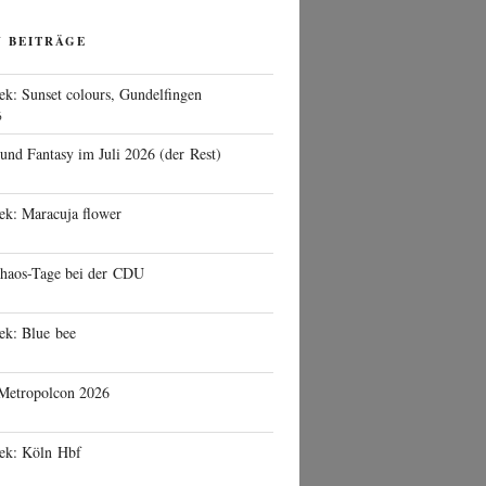
N BEITRÄGE
ek: Sunset colours, Gundelfingen
6
 und Fantasy im Juli 2026 (der Rest)
ek: Maracuja flower
haos-Tage bei der CDU
ek: Blue bee
 Metropolcon 2026
eek: Köln Hbf