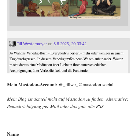
Till Westermayer
on
5.8.2026, 20:03:42
Jo Waltons Venedig-Buch - Everybody's perfect - mehr oder weniger in einem
Zug durchgelesen. In diesem Venedig treffen neun Welten aufeinander. Walton
macht daraus eine Meditation über Liebe in ihren unterschiedlichen
Ausprägungen, über Verletzlichkeit und die Pandemie.
Mein Mast­o­don-Account:
@_tillwe_@mastodon.social
Mein Blog ist aktu­ell nicht auf Mast­o­don zu fin­den. Alter­na­ti­ve:
Benach­rich­ti­gung per Mail oder das gute alte
RSS
.
Name