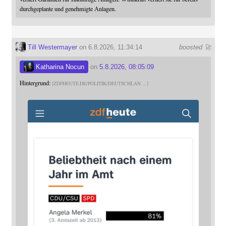
durchgeplante und genehmigte Anlagen.
Till Westermayer
on 6.8.2026, 11:34:14
boosted 🚀
Katharina Nocun
on
5.8.2026, 08:05:09
Hintergrund:
ZDFHEUTE.DE/POLITIK/DEUTSCHLAN