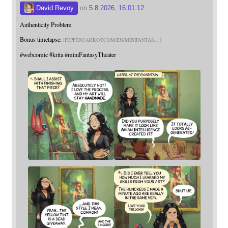
David Revoy
on
5.8.2026, 16:01:12
Authenticity Problem
Bonus timelapse:
PEPPERCARROT.COM/EN/MINIFANTAS
#
webcomic
#
krita
#
miniFantasyTheater