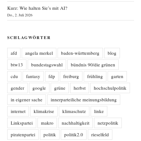
Kurz: Wie halten Sie’s mit AI?
Do., 2. Juli 2026
SCHLAGWÖRTER
afd
angela merkel
baden-württemberg
blog
btw13
bundestagswahl
bündnis 90/die grünen
cdu
fantasy
fdp
freiburg
frühling
garten
gender
google
grüne
herbst
hochschulpolitik
in eigener sache
innerparteiliche meinungsbildung
internet
klimakrise
klimaschutz
linke
Linkspartei
makro
nachhaltigkeit
netzpolitik
piratenpartei
politik
politik2.0
rieselfeld