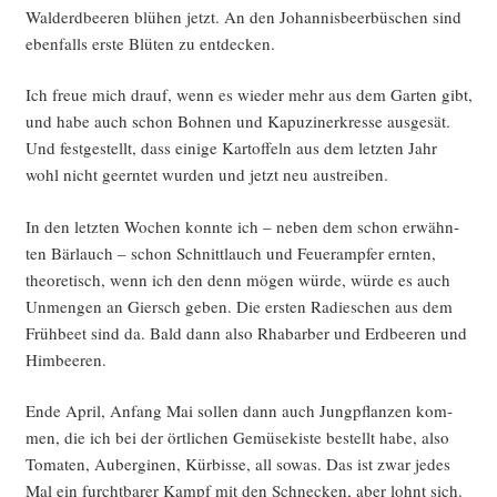
Wald­erd­bee­ren blü­hen jetzt. An den Johan­nis­beer­bü­schen sind
eben­falls ers­te Blü­ten zu entdecken.
Ich freue mich drauf, wenn es wie­der mehr aus dem Gar­ten gibt,
und habe auch schon Boh­nen und Kapu­zi­ner­kres­se aus­ge­sät.
Und fest­ge­stellt, dass eini­ge Kar­tof­feln aus dem letz­ten Jahr
wohl nicht geern­tet wur­den und jetzt neu austreiben.
In den letz­ten Wochen konn­te ich – neben dem schon erwähn­
ten Bär­lauch – schon Schnitt­lauch und Feu­er­amp­fer ern­ten,
theo­re­tisch, wenn ich den denn mögen wür­de, wür­de es auch
Unmen­gen an Giersch geben. Die ers­ten Radies­chen aus dem
Früh­beet sind da. Bald dann also Rha­bar­ber und Erd­bee­ren und
Himbeeren.
Ende April, Anfang Mai sol­len dann auch Jung­pflan­zen kom­
men, die ich bei der ört­li­chen Gemü­se­kis­te bestellt habe, also
Toma­ten, Auber­gi­nen, Kür­bis­se, all sowas. Das ist zwar jedes
Mal ein furcht­ba­rer Kampf mit den Schne­cken, aber lohnt sich.