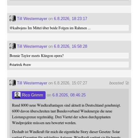
Till Westermayer
on
6.8.2026, 18:23:17
@
kaibojens
Im Mittel über beide Folgen im Rahmen ...
Till Westermayer
on
6.8.2026, 16:58:28
Bonnie Taylor meets Klingon opera?
#
startrek
#
snw
Till Westermayer
on 6.8.2026, 15:07:27
boosted 🚀
Rico Grimm
on
6.8.2026, 08:46:25
Rund 8000 neue Windkraftanlagen sind aktuell in Deutschland genehmigt.
6000 davon überschreiten laut Bundesverband Windenergie die neue
Leistungsgrenze regelmäßig. Drei Viertel der schon durchgeplanten
Windprojekte müssen neu bewertet werden.
Deshalb ist Windkraft für mich die eigentliche Story dieser Gesetze: Solar
verliert Garantien für zukünftige Anlagen. Windkraft verliert sie für bereits