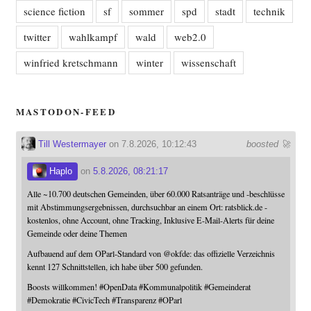
science fiction
sf
sommer
spd
stadt
technik
twitter
wahlkampf
wald
web2.0
winfried kretschmann
winter
wissenschaft
MASTODON-FEED
Till Westermayer
on 7.8.2026, 10:12:43
boosted 🚀
Haplo
on
5.8.2026, 08:21:17
Alle ~10.700 deutschen Gemeinden, über 60.000 Ratsanträge und -beschlüsse
mit Abstimmungsergebnissen, durchsuchbar an einem Ort: ratsblick.de -
kostenlos, ohne Account, ohne Tracking, Inklusive E-Mail-Alerts für deine
Gemeinde oder deine Themen
Aufbauend auf dem OParl-Standard von
@
okfde
: das offizielle Verzeichnis
kennt 127 Schnittstellen, ich habe über 500 gefunden.
Boosts willkommen!
#
OpenData
#
Kommunalpolitik
#
Gemeinderat
#
Demokratie
#
CivicTech
#
Transparenz
#
OParl