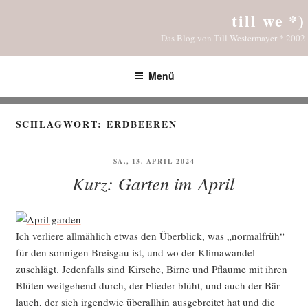
Zum
till we *)
Inhalt
Das Blog von Till Westermayer * 2002
springen
Menü
SCHLAGWORT:
ERDBEEREN
VERÖFFENTLICHT
SA., 13. APRIL 2024
AM
Kurz: Garten im April
Ich ver­lie­re all­mäh­lich etwas den Über­blick, was „nor­mal­früh“
für den son­ni­gen Breis­gau ist, und wo der Kli­ma­wan­del
zuschlägt. Jeden­falls sind Kir­sche, Bir­ne und Pflau­me mit ihren
Blü­ten weit­ge­hend durch, der Flie­der blüht, und auch der Bär­
lauch, der sich irgend­wie über­all­hin aus­ge­brei­tet hat und die