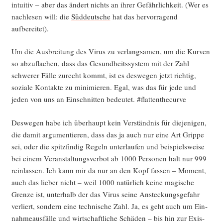
intui­tiv – aber das ändert nichts an ihrer Gefähr­lich­keit. (Wer es
nach­le­sen will: die
Süd­deut­sche
hat das her­vor­ra­gend
aufbereitet).
Um die Aus­brei­tung des Virus zu ver­lang­sa­men, um die Kur­ven
so abzu­fla­chen, dass das Gesund­heits­sys­tem mit der Zahl
schwe­rer Fäl­le zurecht kommt, ist es des­we­gen jetzt rich­tig,
sozia­le Kon­tak­te zu mini­mie­ren. Egal, was das für jede und
jeden von uns an Ein­schnit­ten bedeu­tet. #flat­ten­the­cur­ve
Des­we­gen habe ich über­haupt kein Ver­ständ­nis für die­je­ni­gen,
die damit argu­men­tie­ren, dass das ja auch nur eine Art Grip­pe
sei, oder die spitz­fin­dig Regeln unter­lau­fen und bei­spiels­wei­se
bei einem Ver­an­stal­tungs­ver­bot ab 1000 Per­so­nen halt nur 999
rein­las­sen. Ich kann mir da nur an den Kopf fas­sen – Moment,
auch das lie­ber nicht – weil 1000 natür­lich kei­ne magi­sche
Gren­ze ist, unter­halb der das Virus sei­ne Anste­ckungs­ge­fahr
ver­liert, son­dern eine tech­ni­sche Zahl. Ja, es geht auch um Ein­
nah­me­aus­fäl­le und wirt­schaft­li­che Schä­den – bis hin zur Exis­