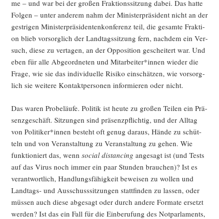
me – und war bei der gro­ßen Frak­ti­ons­sit­zung dabei. Das hat­te
Fol­gen – unter ande­rem nahm der Minis­ter­prä­si­dent nicht an der
gest­ri­gen Minis­ter­prä­si­den­ten­kon­fe­renz teil, die gesam­te Frak­ti­
on blieb vor­sorg­lich der Land­tags­sit­zung fern, nach­dem ein Ver­
such, die­se zu ver­ta­gen, an der Oppo­si­ti­on geschei­tert war. Und
eben für alle Abge­ord­ne­ten und Mitarbeiter*innen wie­der die
Fra­ge, wie sie das indi­vi­du­el­le Risi­ko ein­schät­zen, wie vor­sorg­
lich sie wei­te­re Kon­takt­per­so­nen infor­mie­ren oder nicht.
Das waren Pro­be­läu­fe. Poli­tik ist heu­te zu gro­ßen Tei­len ein Prä­
senz­ge­schäft. Sit­zun­gen sind prä­senz­pflich­tig, und der All­tag
von Politiker*innen besteht oft genug dar­aus, Hän­de zu schüt­
teln und von Ver­an­stal­tung zu Ver­an­stal­tung zu gehen. Wie
funk­tio­niert das, wenn
social distancing
ange­sagt ist (und Tests
auf das Virus noch immer ein paar Stun­den brau­chen)? Ist es
ver­ant­wort­lich, Hand­lungs­fä­hig­keit bewei­sen zu wol­len und
Land­tags- und Aus­schuss­sit­zun­gen statt­fin­den zu las­sen, oder
müs­sen auch die­se abge­sagt oder durch ande­re For­ma­te ersetzt
wer­den? Ist das ein Fall für die Ein­be­ru­fung des Not­par­la­ments,