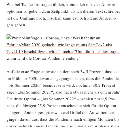
Wie bei Twit­ter-Umfra­gen üblich, konn­te ich nur vier Ant­wort­
op­tio­nen vor­ge­ben. Zum Zeit­punkt, als ich die­sen Text schrei­be,
lief die Umfra­ge noch, inso­fern kann es noch klei­ne Ände­run­
gen geben.
Auf die ers­te Fra­ge ant­wor­te­ten dem­nach 34,5 Pro­zent, dass sie
im Früh­jahr 2020 davon aus­ge­gan­gen sei­en, dass die Pan­de­mie
„bis Som­mer 2020“ been­det sein wird, noch­mal 30,2 Pro­zent
sagen „bis Som­mer 2021“, also nach etwas mehr als einem Jahr.
Die drit­te Opti­on – „bis Som­mer 2022“ – wäh­len nur 9,5 Pro­
zent, die übri­gen 25,9 Pro­zent ent­schei­den sich für die Opti­on
„län­ger“. Anders gesagt: etwa zwei Drit­tel der Ant­wor­ten­den
gin­gen davon aus, dass die Pan­de­mie nach eini­gen Mona­ten bis
etwas mehr als einem Jahr zu Ende sein wird, ein wei­te­res Vier­