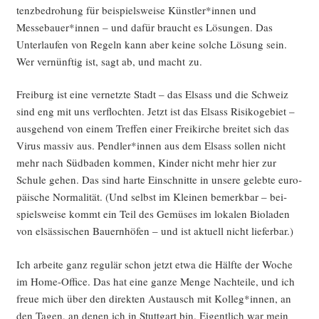
tenz­be­dro­hung für bei­spiels­wei­se Künstler*innen und
Messebauer*innen – und dafür braucht es Lösun­gen. Das
Unter­lau­fen von Regeln kann aber kei­ne sol­che Lösung sein.
Wer ver­nünf­tig ist, sagt ab, und macht zu.
Frei­burg ist eine ver­netz­te Stadt – das Elsass und die Schweiz
sind eng mit uns ver­floch­ten. Jetzt ist das Elsass Risi­ko­ge­biet –
aus­ge­hend von einem Tref­fen einer Frei­kir­che brei­tet sich das
Virus mas­siv aus. Pendler*innen aus dem Elsass sol­len nicht
mehr nach Süd­ba­den kom­men, Kin­der nicht mehr hier zur
Schu­le gehen. Das sind har­te Ein­schnit­te in unse­re geleb­te euro­
päi­sche Nor­ma­li­tät. (Und selbst im Klei­nen bemerk­bar – bei­
spiels­wei­se kommt ein Teil des Gemü­ses im loka­len Bio­la­den
von elsäs­si­schen Bau­ern­hö­fen – und ist aktu­ell nicht lieferbar.)
Ich arbei­te ganz regu­lär schon jetzt etwa die Hälf­te der Woche
im Home-Office. Das hat eine gan­ze Men­ge Nach­tei­le, und ich
freue mich über den direk­ten Aus­tausch mit Kolleg*innen, an
den Tagen, an denen ich in Stutt­gart bin. Eigent­lich war mein