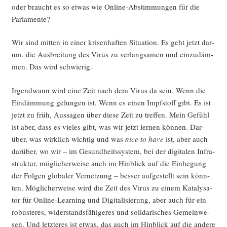
oder braucht es so etwas wie Online-Abstim­mun­gen für die
Parlamente?
Wir sind mit­ten in einer kri­sen­haf­ten Situa­ti­on. Es geht jetzt dar­
um, die Aus­brei­tung des Virus zu ver­lang­sa­men und ein­zu­däm­
men. Das wird schwierig.
Irgend­wann wird eine Zeit nach dem Virus da sein. Wenn die
Ein­däm­mung gelun­gen ist. Wenn es einen Impf­stoff gibt. Es ist
jetzt zu früh, Aus­sa­gen über die­se Zeit zu tref­fen. Mein Gefühl
ist aber, dass es vie­les gibt, was wir jetzt ler­nen kön­nen. Dar­
über, was wirk­lich wich­tig und was
nice to have
ist, aber auch
dar­über, wo wir – im Gesund­heits­sys­tem, bei der digi­ta­len Infra­
struk­tur, mög­li­cher­wei­se auch im Hin­blick auf die Ein­he­gung
der Fol­gen glo­ba­ler Ver­net­zung – bes­ser auf­ge­stellt sein könn­
ten. Mög­li­cher­wei­se wird die Zeit des Virus zu einem Kata­ly­sa­
tor für Online-Lear­ning und Digi­ta­li­sie­rung, aber auch für ein
robus­te­res, wider­stands­fä­hi­ge­res und soli­da­ri­sches Gemein­we­
sen. Und letz­te­res ist etwas, das auch im Hin­blick auf die ande­re