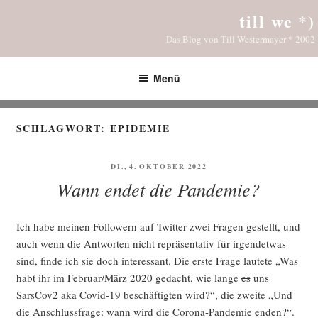
Zum
till we *)
Inhalt
Das Blog von Till Westermayer * 2002
springen
Menü
SCHLAGWORT:
EPIDEMIE
VERÖFFENTLICHT
DI., 4. OKTOBER 2022
AM
Wann endet die Pandemie?
Ich habe mei­nen Fol­lo­wern auf Twit­ter zwei Fra­gen gestellt, und
auch wenn die Ant­wor­ten nicht reprä­sen­ta­tiv für irgend­et­was
sind, fin­de ich sie doch inter­es­sant. Die ers­te Fra­ge lau­te­te „Was
habt ihr im Februar/März 2020 gedacht, wie lan­ge
es
uns
SarsCov2 aka Covid-19 beschäf­tig­ten wird?“, die zwei­te „Und
die Anschluss­fra­ge: wann wird die Coro­na-Pan­de­mie enden?“.