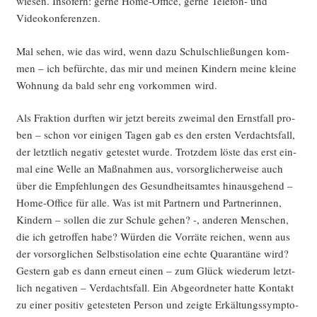
wie­sen. Inso­fern: ger­ne Home-Office, ger­ne Tele­fon- und
Videokonferenzen.
Mal sehen, wie das wird, wenn dazu Schul­schlie­ßun­gen kom­
men – ich befürch­te, das mir und mei­nen Kin­dern mei­ne klei­ne
Woh­nung da bald sehr eng vor­kom­men wird.
Als Frak­ti­on durf­ten wir jetzt bereits zwei­mal den Ernst­fall pro­
ben – schon vor eini­gen Tagen gab es den ers­ten Ver­dachts­fall,
der letzt­lich nega­tiv getes­tet wur­de. Trotz­dem lös­te das erst ein­
mal eine Wel­le an Maß­nah­men aus, vor­sorg­li­cher­wei­se auch
über die Emp­feh­lun­gen des Gesund­heits­am­tes hin­aus­ge­hend –
Home-Office für alle. Was ist mit Part­nern und Part­ne­rin­nen,
Kin­dern – sol­len die zur Schu­le gehen? -, ande­ren Men­schen,
die ich getrof­fen habe? Wür­den die Vor­rä­te rei­chen, wenn aus
der vor­sorg­li­chen Selbst­iso­la­ti­on eine ech­te Qua­ran­tä­ne wird?
Ges­tern gab es dann erneut einen – zum Glück wie­der­um letzt­
lich nega­ti­ven – Ver­dachts­fall. Ein Abge­ord­ne­ter hat­te Kon­takt
zu einer posi­tiv getes­te­ten Per­son und zeig­te Erkäl­tungs­sym­pto­