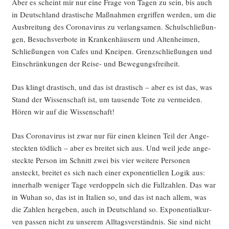
Aber es scheint mir nur eine Fra­ge von Tagen zu sein, bis auch
in Deutsch­land dras­ti­sche Maß­nah­men ergrif­fen wer­den, um die
Aus­brei­tung des Coro­na­vi­rus zu ver­lang­sa­men. Schul­schlie­ßun­
gen, Besuchs­ver­bo­te in Kran­ken­häu­sern und Alten­hei­men,
Schlie­ßun­gen von Cafes und Knei­pen. Grenz­schlie­ßun­gen und
Ein­schrän­kun­gen der Rei­se- und Bewegungsfreiheit.
Das klingt dras­tisch, und das ist dras­tisch – aber es ist das, was
Stand der Wis­sen­schaft ist, um tau­sen­de Tote zu ver­mei­den.
Hören wir auf die Wissenschaft!
Das Coro­na­vi­rus ist zwar nur für einen klei­nen Teil der Ange­
steck­ten töd­lich – aber es brei­tet sich aus. Und weil jede ange­
steck­te Per­son im Schnitt zwei bis vier wei­te­re Per­so­nen
ansteckt, brei­tet es sich nach einer expo­nen­ti­el­len Logik aus:
inner­halb weni­ger Tage ver­dop­peln sich die Fall­zah­len. Das war
in Wuhan so, das ist in Ita­li­en so, und das ist nach allem, was
die Zah­len her­ge­ben, auch in Deutsch­land so. Expo­nen­ti­al­kur­
ven pas­sen nicht zu unse­rem All­tags­ver­ständ­nis. Sie sind nicht