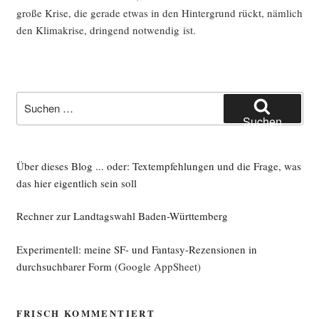
gro­ße Kri­se, die gera­de etwas in den Hin­ter­grund rückt, näm­lich
den Kli­ma­kri­se, drin­gend not­wen­dig ist.
Suche
nach:
Suchen
Über dieses Blog ... oder: Textempfehlungen und die Frage, was
das hier eigentlich sein soll
Rechner zur Landtagswahl Baden-Württemberg
Experimentell: meine SF- und Fantasy-Rezensionen in
durchsuchbarer Form
(Google AppSheet)
FRISCH KOMMENTIERT