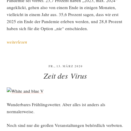
Pan­de­mie sei vor­bei. 23,7 Pro­zent haben „2023, max. 2024“
ange­klickt, gehen also von einem Ende in eini­gen Mona­ten,
viel­leicht in einem Jahr aus. 35,6 Pro­zent sagen, dass wir erst
2025 ein Ende der Pan­de­mie erle­ben wer­den, und 28,8 Pro­zent
haben sich für die Opti­on „nie“ entschieden.
„Wann
weiterlesen
endet
die
Pan­
VERÖFFENTLICHT
FR., 13. MÄRZ 2020
de­
AM
Zeit des Virus
mie?“
Wun­der­ba­res Früh­lings­wet­ter. Aber alles ist anders als
normalerweise.
Noch sind nur die gro­ßen Ver­an­stal­tun­gen behörd­lich ver­bo­ten.