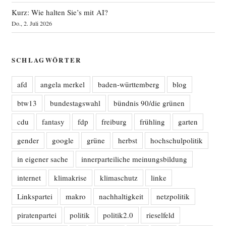
Kurz: Wie halten Sie’s mit AI?
Do., 2. Juli 2026
SCHLAGWÖRTER
afd
angela merkel
baden-württemberg
blog
btw13
bundestagswahl
bündnis 90/die grünen
cdu
fantasy
fdp
freiburg
frühling
garten
gender
google
grüne
herbst
hochschulpolitik
in eigener sache
innerparteiliche meinungsbildung
internet
klimakrise
klimaschutz
linke
Linkspartei
makro
nachhaltigkeit
netzpolitik
piratenpartei
politik
politik2.0
rieselfeld