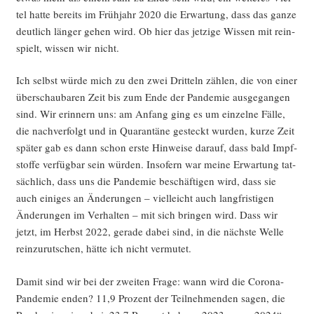
tel hat­te bereits im Früh­jahr 2020 die Erwar­tung, dass das gan­ze
deut­lich län­ger gehen wird. Ob hier das jet­zi­ge Wis­sen mit rein­
spielt, wis­sen wir nicht.
Ich selbst wür­de mich zu den zwei Drit­teln zäh­len, die von einer
über­schau­ba­ren Zeit bis zum Ende der Pan­de­mie aus­ge­gan­gen
sind. Wir erin­nern uns: am Anfang ging es um ein­zel­ne Fäl­le,
die nach­ver­folgt und in Qua­ran­tä­ne gesteckt wur­den, kur­ze Zeit
spä­ter gab es dann schon ers­te Hin­wei­se dar­auf, dass bald Impf­
stof­fe ver­füg­bar sein wür­den. Inso­fern war mei­ne Erwar­tung tat­
säch­lich, dass uns die Pan­de­mie beschäf­ti­gen wird, dass sie
auch eini­ges an Ände­run­gen – viel­leicht auch lang­fris­ti­gen
Ände­run­gen im Ver­hal­ten – mit sich brin­gen wird. Dass wir
jetzt, im Herbst 2022, gera­de dabei sind, in die nächs­te Wel­le
rein­zu­rut­schen, hät­te ich nicht vermutet.
Damit sind wir bei der zwei­ten Fra­ge: wann wird die Coro­na-
Pan­de­mie enden? 11,9 Pro­zent der Teil­neh­men­den sagen, die