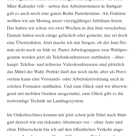
März-Kalen­der voll – neben den Arbeits­ter­mi­nen in Stutt­gart
gab es auch noch eine gan­ze Rei­he Par­tei­ter­mi­ne. Als Frak­ti­on
woll­ten wir am Mon­tag unser vier­zig­jäh­ri­ges Jubi­lä­um fei­ern.
Das haben wir schon vor zwei Wochen in den Juni ver­scho­ben.
Damals haben noch eini­ge gelä­chelt oder gemeint, das sei doch
eine Über­re­ak­ti­on. Jetzt mache ich mir Sor­gen, ob der Juni-Ter­
min nicht noch zu früh ist. Par­tei-Arbeits­grup­pen zum Wahl­pro­
gramm wer­den jetzt als Tele­fon­kon­fe­ren­zen statt­fin­den – über­
haupt: Tele­fon- und teil­wei­se Video­kon­fe­ren­zen sind plötz­lich
das Mit­tel der Wahl. Per­fekt läuft das noch nicht, aber als Pro­vi­
so­ri­um kann eine Vor­stands- oder Arbeits­kreis­sit­zung auch in
sol­chen For­ma­ten statt­fin­den. Und zum Glück sind wir über­wie­
gend mit mobi­len Gerä­ten aus­ge­stat­tet, zum Glück gibt es die
not­wen­di­ge Tech­nik im Landtagssystem.
Im Umkehr­schluss kommt mir jetzt schon jede Fahrt nach Stutt­
gart der­zeit wie ein ris­kan­tes Aben­teu­er vor – ohne Auto und
ohne Füh­rer­schein bin ich auf den öffent­li­chen Ver­kehr ange­