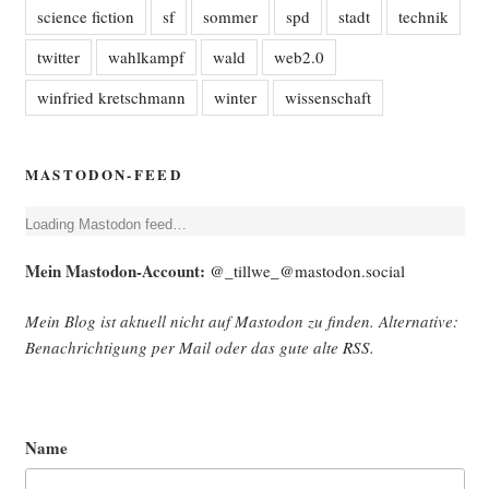
science fiction
sf
sommer
spd
stadt
technik
twitter
wahlkampf
wald
web2.0
winfried kretschmann
winter
wissenschaft
MASTODON-FEED
Loa­ding Mast­o­don feed…
Mein Mast­o­don-Account:
@_tillwe_@mastodon.social
Mein Blog ist aktu­ell nicht auf Mast­o­don zu fin­den. Alter­na­ti­ve:
Benach­rich­ti­gung per Mail oder das gute alte
RSS
.
Name