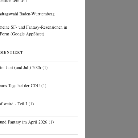
entlich sein soll
ndtagswahl Baden-Württemberg
 meine SF- und Fantasy-Rezensionen in
 Form
(Google AppSheet)
MMENTIERT
 im Juni (und Juli) 2026
(
1
)
d
haos-Tage bei der CDU
(
1
)
f weird - Teil I
(
1
)
..
 und Fantasy im April 2026
(
1
)