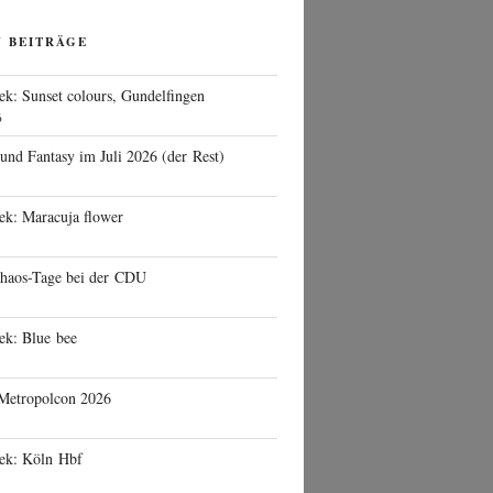
N BEITRÄGE
ek: Sunset colours, Gundelfingen
6
 und Fantasy im Juli 2026 (der Rest)
ek: Maracuja flower
haos-Tage bei der CDU
ek: Blue bee
 Metropolcon 2026
eek: Köln Hbf