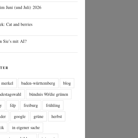
 im Juni (und Juli) 2026
ek: Cat and berries
n Sie’s mit AI?
TER
a merkel
baden-württemberg
blog
ndestagswahl
bündnis 90/die grünen
sy
fdp
freiburg
frühling
nder
google
grüne
herbst
tik
in eigener sache