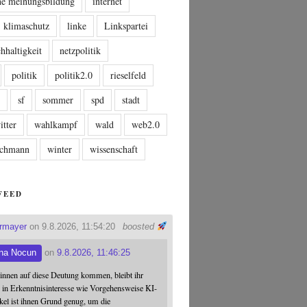
che meinungsbildung
internet
klimaschutz
linke
Linkspartei
hhaltigkeit
netzpolitik
politik
politik2.0
rieselfeld
n
sf
sommer
spd
stadt
itter
wahlkampf
wald
web2.0
tschmann
winter
wissenschaft
FEED
ermayer
on 9.8.2026, 11:54:20
boosted
na Nocun
on
9.8.2026, 11:46:25
:innen auf diese Deutung kommen, bleibt ihr
 in Erkenntnisinteresse wie Vorgehensweise KI-
ikel ist ihnen Grund genug, um die