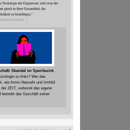
ge Soziologie der Gegenwart, und zwar der
er gleich in ihrer Gesamtheit, der
ichkeit zu bezichtigen.“
ETON/2026-08/WIS
chaft: Skandal im Sperrbezirk
Soziologie zu links? Wer das
t, wie Armin Nassehi und Irmhild
 der ZEIT, verkennt das eigene
 betreibt das Geschäft seiner