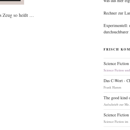
was das hier eig
Rechner zur La
das Zeug so heißt …
Experimentell:
durchsuchbarer
FRISCH KO
Science Fiction
Science Fiction un
Das C-Wort - C
Frank Hamm
The good kind o
Aufschrieb zur Me.
Science Fiction
Science Fiction im