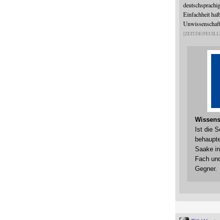
deutschsprachi
Einfachheit halb
Unwissenschaftl
ZEIT.DE/FEUILL
Wissens
Ist die 
behaupte
Saake in
Fach und
Gegner.