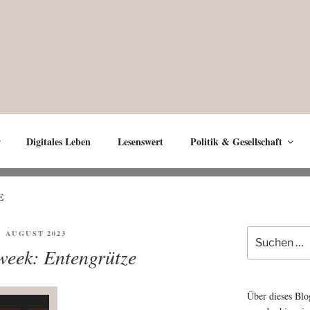
Digitales Leben
Lesenswert
Politik & Gesellschaft
E
Suche
FENTLICHT
1. AUGUST 2023
nach:
week: Entengrütze
Über dieses Blo