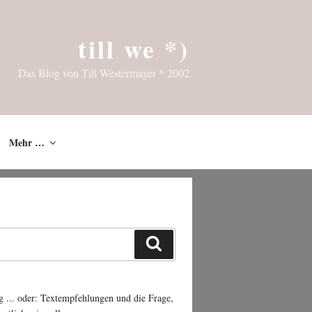
till we *)
Das Blog von Till Westermayer * 2002
Mehr …
Suchen
g ... oder: Textempfehlungen und die Frage,