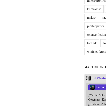
innerparteili
klimakrise
makro
nac
piratenpartei
science fictio
technik
tw
winfried kre
MASTODON-
Till West
Kathari
„Wie die Autor
Geheimnis. Ein
getriebener Art