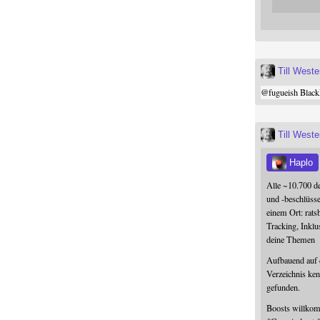
Till West
@
fugueish
Black
Till West
Haplo
Alle ~10.700 d
und -beschlüss
einem Ort: rats
Tracking, Inklu
deine Themen
Aufbauend auf
Verzeichnis ken
gefunden.
Boosts willk