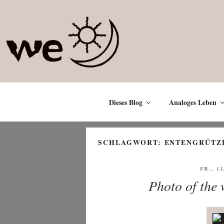
Zum
Inhalt
springen
Dieses Blog
Analoges Leben
SCHLAGWORT:
ENTENGRÜTZ
VERÖF
FR., 1
AM
Photo of the 