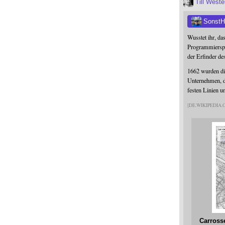
Till West
SonstH
Wusstet ihr, da
Programmierspr
der Erfinder de
1662 wurden die
Unternehmen, da
festen Linien u
DE.WIKIPEDIA
Carross