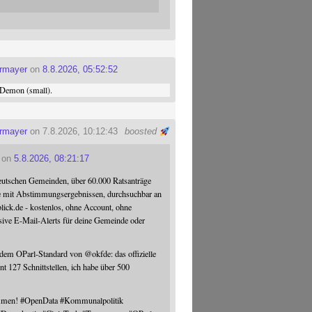
ermayer
on
8.8.2026, 05:52:52
Demon (small).
ermayer
on 7.8.2026, 10:12:43
boosted
on
5.8.2026, 08:21:17
eutschen Gemeinden, über 60.000 Ratsanträge
e mit Abstimmungsergebnissen, durchsuchbar an
blick.de - kostenlos, ohne Account, ohne
sive E-Mail-Alerts für deine Gemeinde oder
 dem OParl-Standard von
@
okfde
: das offizielle
nt 127 Schnittstellen, ich habe über 500
ommen!
#
OpenData
#
Kommunalpolitik