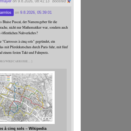
ermayer
on 9.8.2026, 08:41:13
boosted
armlos
on
9.8.2026, 05:39:01
ss Blaise Pascal, der Namensgeber für die
ache, nicht nur Mathematiker war, sondern auch
s öffentlichen Nahverkehrs?
 "Carrosses à cinq sols" gegründet, ein
s mit Pferdekutschen durch Paris fuhr, mit fünf
nd einem festen Takt und Fahrpreis.
.ORG/WIKI/CARROSSE
es à cinq sols – Wikipedia