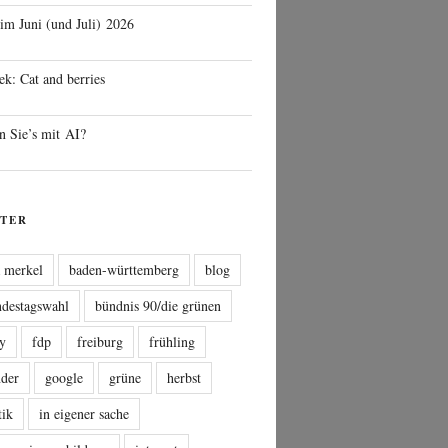
 im Juni (und Juli) 2026
ek: Cat and berries
n Sie’s mit AI?
TER
a merkel
baden-württemberg
blog
ndestagswahl
bündnis 90/die grünen
sy
fdp
freiburg
frühling
nder
google
grüne
herbst
tik
in eigener sache