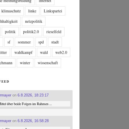
che meinungsbildung
internet
klimaschutz
linke
Linkspartei
hhaltigkeit
netzpolitik
politik
politik2.0
rieselfeld
n
sf
sommer
spd
stadt
itter
wahlkampf
wald
web2.0
tschmann
winter
wissenschaft
FEED
ermayer
on
6.8.2026, 18:23:17
ttel über beide Folgen im Rahmen ...
ermayer
on
6.8.2026, 16:58:28