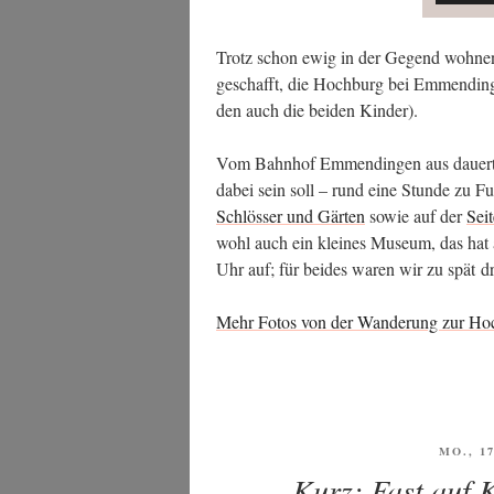
Trotz schon ewig in der Gegend woh­nen 
geschafft, die Hoch­burg bei Emmen­din­
den auch die bei­den Kinder).
Vom Bahn­hof Emmen­din­gen aus dau­ert
dabei sein soll – rund eine Stun­de zu 
Schlös­ser und Gär­ten
sowie auf der
Sei­
wohl auch ein klei­nes Muse­um, das hat 
Uhr auf; für bei­des waren wir zu spät d
Mehr Fotos von der Wan­de­rung zur Ho
VERÖF
MO., 1
AM
Kurz: Fast auf 