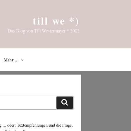
till we *)
Das Blog von Till Westermayer * 2002
Mehr …
Suchen
g ... oder: Textempfehlungen und die Frage,