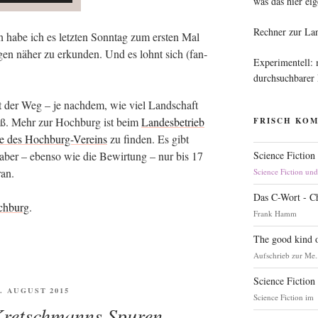
was das hier eig
Rechner zur La
habe ich es letz­ten Sonn­tag zum ers­ten Mal
gen näher zu erkun­den. Und es lohnt sich (fan­
Experimentell:
durchsuchbarer
 der Weg – je nach­dem, wie viel Land­schaft
Fuß. Mehr zur Hoch­burg ist beim
Lan­des­be­trieb
FRISCH KO
te des Hoch­burg-Ver­eins
zu fin­den. Es gibt
Science Fiction
aber – eben­so wie die Bewir­tung – nur bis 17
ran.
Science Fiction un
Das C-Wort - C
ch­burg
.
Frank Hamm
The good kind o
Aufschrieb zur Me.
Science Fiction
FENTLICHT
7. AUGUST 2015
Science Fiction im
Kretschmanns Spuren