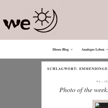
Zum
Inhalt
springen
Dieses Blog
Analoges Leben
SCHLAGWORT:
EMMENDINGE
VERÖF
SA., 1
AM
Photo of the week