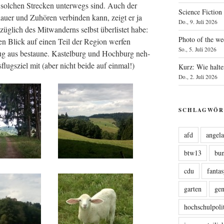
 sol­chen Stre­cken unter­wegs sind. Auch der
Science Fiction
u­er und Zuhö­ren ver­bin­den kann, zeigt er ja
Do., 9. Juli 2026
­lich des Mit­wan­derns selbst über­lis­tet habe:
Photo of the we
en Blick auf einen Teil der Regi­on wer­fen
So., 5. Juli 2026
g aus bestau­ne. Kas­tel­burg und Hoch­burg neh­
flugs­ziel mit (aber nicht bei­de auf einmal!)
Kurz: Wie halte
Do., 2. Juli 2026
SCHLAGWÖR
afd
angel
btw13
bu
cdu
fanta
garten
ge
hochschulpoli