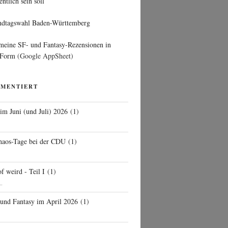
entlich sein soll
ndtagswahl Baden-Württemberg
 meine SF- und Fantasy-Rezensionen in
 Form
(Google AppSheet)
MMENTIERT
 im Juni (und Juli) 2026
(
1
)
d
haos-Tage bei der CDU
(
1
)
f weird - Teil I
(
1
)
..
 und Fantasy im April 2026
(
1
)