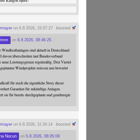
ets Klingon opera?
ermayer
on 6.8.2026, 15:07:27
boosted
rimm
on
6.8.2026, 08:46:25
 Windkraftanlagen sind aktuell in Deutschland
0 davon überschreiten laut Bundesverband
 neue Leistungsgrenze regelmäßig. Drei Viertel
hgeplanten Windprojekte müssen neu bewertet
dkraft für mich die eigentliche Story dieser
verliert Garantien für zukünftige Anlagen.
ert sie für bereits durchgeplante und genehmigte
ermayer
on 6.8.2026, 11:34:14
boosted
na Nocun
on
5.8.2026, 08:05:09