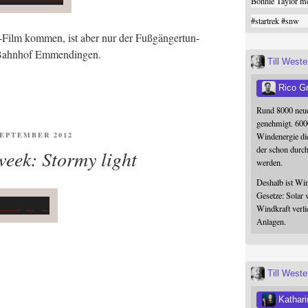
Bonnie Taylor me
#
startrek
#
snw
-Film kom­men, ist aber nur der Fuß­gän­ger­tun­
n Bahn­hof Emmendingen.
Till West
Rico G
Rund 8000 neue
genehmigt. 600
ENTLICHT
 SEPTEMBER 2012
Windenergie die
der schon durc
week: Stormy light
werden.
Deshalb ist Win
Gesetze: Solar 
Windkraft verli
Anlagen.
Till West
Kathari