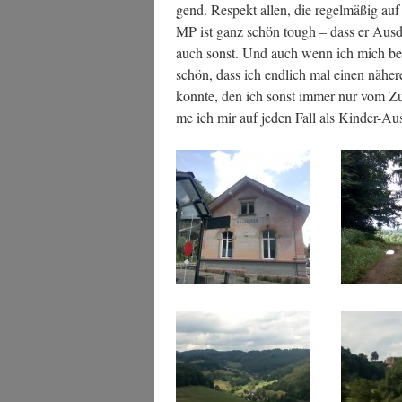
gend. Respekt allen, die regel­mä­ßig auf
MP ist ganz schön tough – dass er Aus­da
auch sonst. Und auch wenn ich mich bezüg
schön, dass ich end­lich mal einen nähe­r
konn­te, den ich sonst immer nur vom Zu
me ich mir auf jeden Fall als Kin­der-Aus­