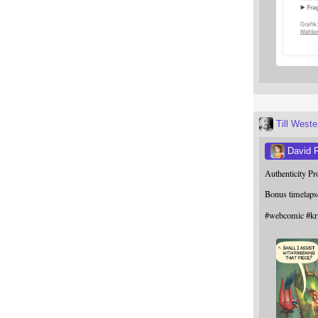
Till West
David 
Authenticity P
Bonus timelaps
#
webcomic
#
kr