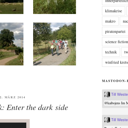
innerparteili
klimakrise
makro
nac
piratenpartei
science fictio
technik
tw
winfried kre
MASTODON-
Till West
FFENTLICHT
22. MÄRZ 2014
@
kaibojens
Im Mi
k: Enter the dark side
Till West