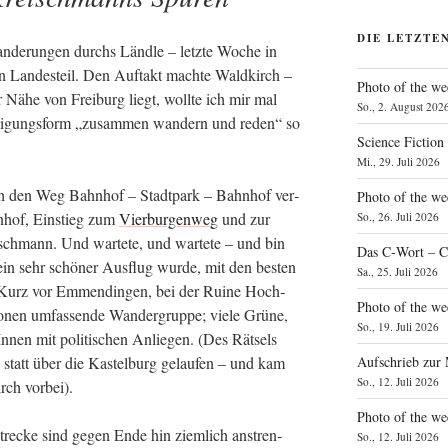
DIE LETZTE
an­de­run­gen durchs Länd­le – letz­te Woche in
 Lan­des­teil. Den Auf­takt mach­te Wald­kirch –
Photo of the we
Nähe von Frei­burg liegt, woll­te ich mir mal
So., 2. August 202
i­li­gungs­form „zusam­men wan­dern und reden“ so
Science Fiction
Mi., 29. Juli 2026
rch den Weg Bahn­hof – Stadt­park – Bahn­hof ver­
Photo of the we
n­hof, Ein­stieg zum
Vier­bur­gen­weg
und zur
So., 26. Juli 2026
­sch­mann. Und war­te­te, und war­te­te – und bin
Das C‑Wort – C
 ein sehr schö­ner Aus­flug wur­de, mit den bes­ten
Sa., 25. Juli 2026
. Kurz vor Emmen­din­gen, bei der Rui­ne Hoch­
Photo of the we
­nen umfas­sen­de Wan­der­grup­pe; vie­le Grü­ne,
So., 19. Juli 2026
n­nen mit poli­ti­schen Anlie­gen. (Des Rät­sels
tatt über die Kas­tel­burg gelau­fen – und kam
Aufschrieb zur
So., 12. Juli 2026
rch vorbei).
Photo of the w
re­cke sind gegen Ende hin ziem­lich anstren­
So., 12. Juli 2026