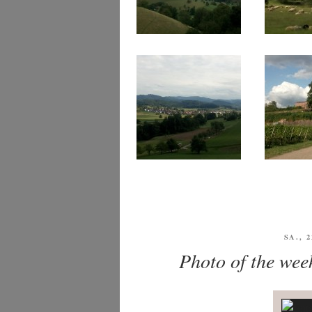
VERÖ
SA., 
AM
Photo of the wee