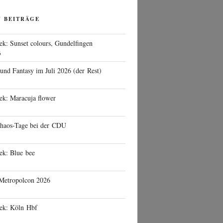
N BEITRÄGE
ek: Sunset colours, Gundelfingen
6
 und Fantasy im Juli 2026 (der Rest)
ek: Maracuja flower
haos-Tage bei der CDU
ek: Blue bee
 Metropolcon 2026
eek: Köln Hbf