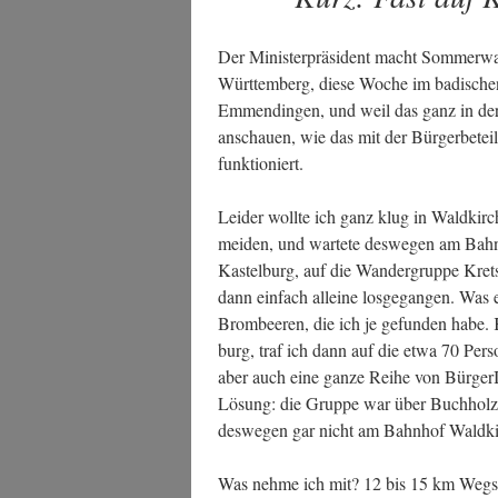
Der Minis­ter­prä­si­dent macht Som­mer­w
Würt­tem­berg, die­se Woche im badi­schen
Emmen­din­gen, und weil das ganz in der 
anschau­en, wie das mit der Bür­ger­be­te
funktioniert.
Lei­der woll­te ich ganz klug in Wald­ki
mei­den, und war­te­te des­we­gen am Bah
Kas­tel­burg, auf die Wan­der­grup­pe Kret
dann ein­fach allei­ne los­ge­gan­gen. Was
Brom­bee­ren, die ich je gefun­den habe
burg, traf ich dann auf die etwa 70 Per­so
aber auch eine gan­ze Rei­he von Bür­ge­rI
Lösung: die Grup­pe war über Buch­holz s
des­we­gen gar nicht am Bahn­hof Wald­ki
Was neh­me ich mit? 12 bis 15 km Weg­st