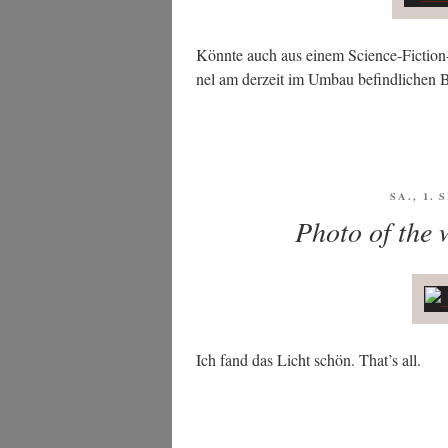
Könn­te auch aus einem Sci­ence-Fic­tion
nel am der­zeit im Umbau befind­li­che
VERÖFF
SA., 1.
AM
Photo of the 
Ich fand das Licht schön. That’s all.