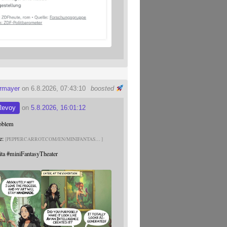
ermayer
on 6.8.2026, 07:43:10
boosted
Revoy
on
5.8.2026, 16:01:12
roblem
e:
PEPPERCARROT.COM/EN/MINIFANTAS
ita
#
miniFantasyTheater