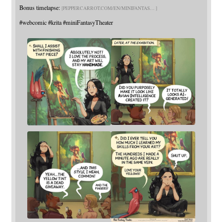
Bonus timelapse:
PEPPERCARROT.COM/EN/MINIFANTAS
#
webcomic
#
krita
#
miniFantasyTheater