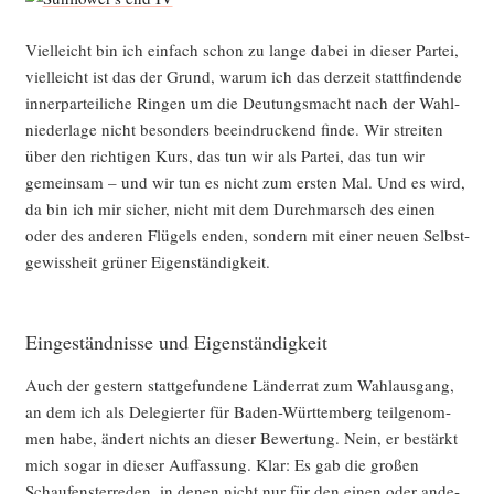
Viel­leicht bin ich ein­fach schon zu lan­ge dabei in die­ser Par­tei,
viel­leicht ist das der Grund, war­um ich das der­zeit statt­fin­den­de
inner­par­tei­li­che Rin­gen um die Deu­tungs­macht nach der Wahl­
nie­der­la­ge nicht beson­ders beein­dru­ckend fin­de. Wir strei­ten
über den rich­ti­gen Kurs, das tun wir als Par­tei, das tun wir
gemein­sam – und wir tun es nicht zum ers­ten Mal. Und es wird,
da bin ich mir sicher, nicht mit dem Durch­marsch des einen
oder des ande­ren Flü­gels enden, son­dern mit einer neu­en Selbst­
ge­wiss­heit grü­ner Eigenständigkeit.
Eingeständnisse und Eigenständigkeit
Auch der ges­tern statt­ge­fun­de­ne Län­der­rat zum Wahl­aus­gang,
an dem ich als Dele­gier­ter für Baden-Würt­tem­berg teil­ge­nom­
men habe, ändert nichts an die­ser Bewer­tung. Nein, er bestärkt
mich sogar in die­ser Auf­fas­sung. Klar: Es gab die gro­ßen
Schau­fens­ter­re­den, in denen nicht nur für den einen oder ande­