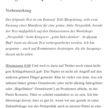
kri­
ti­
Vorbemerkung
sche
Sci­
Der fol­gen­de Text ist ein Ent­wurf. Teils Blog­ein­trag, teils ers­te
ence
Fas­sung eines Mani­fests für eine grü­ne, lin­ke Netz­po­li­tik, beruht
Fic­
der Text maß­geb­lich auf den Dis­kus­sio­nen des Work­shops
tion“
„Netz­po­li­tik“ beim Kon­gress „grün.links.denken“. In
die­sem
Pad
* kann an die­sem Text wei­ter­ge­ar­bei­tet wer­den. Ich bin
gespannt – auch auf Kom­men­ta­re der­je­ni­gen, die die Aus­gangs­
the­sen nicht teilen.
[
Ergän­zung 0:08
Und weil es dazu auf Twit­ter noch einen hef­ti­
gen Schlag­ab­tausch gab: Das Papier ist nicht als Angriff auf den
ande­ren grü­nen Flü­gel gemeint. Klar ist vie­les von dem, was ich
anhand lin­ker grü­ner Grund­wer­te (also nicht allei­nig links­grü­ner
oder „flü­gel­lin­ker“ Grund­wer­te!) an Posi­tio­nen ablei­te, in der
Par­tei Kon­sens. Oder es scheint zumin­dest so zu sein. Ich bin
über­zeugt davon, dass es gut ist, wenn wir uns gera­de in einer
Zukunfts­fra­ge wie der Netz­po­li­tik auch in unse­rer Par­tei in eine