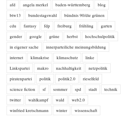
afd
angela merkel
baden-württemberg
blog
btw13
bundestagswahl
bündnis 90/die grünen
cdu
fantasy
fdp
freiburg
frühling
garten
gender
google
grüne
herbst
hochschulpolitik
in eigener sache
innerparteiliche meinungsbildung
internet
klimakrise
klimaschutz
linke
Linkspartei
makro
nachhaltigkeit
netzpolitik
piratenpartei
politik
politik2.0
rieselfeld
science fiction
sf
sommer
spd
stadt
technik
twitter
wahlkampf
wald
web2.0
winfried kretschmann
winter
wissenschaft