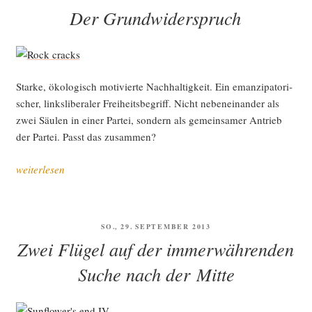
gen
AM
Der Grundwiderspruch
zum
And­
reae-
Bau­
Star­ke, öko­lo­gisch moti­vier­te Nach­hal­tig­keit. Ein eman­zi­pa­to­ri­
er-
scher, links­li­be­ra­ler Frei­heits­be­griff. Nicht neben­ein­an­der als
Papier“
zwei Säu­len in einer Par­tei, son­dern als gemein­sa­mer Antrieb
der Par­tei. Passt das zusammen?
„Der
weiterlesen
Grund­
wi­
der­
VERÖFFENTLICHT
SO., 29. SEPTEMBER 2013
spruch“
AM
Zwei Flügel auf der immerwährenden
Suche nach der Mitte