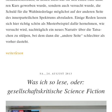
ren Kurs gewor­ben wur­de, son­dern auch ver­sucht wur­de, die
Schuld für die Wahl­nie­der­la­ge mög­lichst auf der ande­ren Sei­te
des inner­par­tei­li­chen Spek­trums abzu­la­den. Eini­ge Reden las­sen
sich hier rich­tig schön als Mus­ter­bei­spiel dafür her­neh­men, wie
ver­sucht wird, nach­träg­lich ein neu­es Nar­ra­tiv über die Tat­sa­
chen zu stül­pen, bei dem dann die „ande­re Sei­te“ schlech­ter als
vor­her dasteht.
„Zwei
weiterlesen
Flü­
gel
auf
VERÖFFENTLICHT
SA., 24. AUGUST 2013
der
AM
Was ich so lese, oder:
immer­
wäh­
gesellschaftskritische Science Fiction
ren­
den
Suche