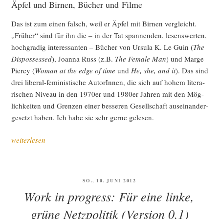
Äpfel und Birnen, Bücher und Filme
Das ist zum einen falsch, weil er Äpfel mit Bir­nen ver­gleicht.
„Frü­her“ sind für ihn die – in der Tat span­nen­den, lesens­wer­ten,
hoch­gra­dig inter­es­san­ten – Bücher von Ursu­la K. Le Guin (
The
Dis­pos­s­es­sed
), Joan­na Russ (z.B.
The Fema­le Man
) und Mar­ge
Pier­cy (
Woman at the edge of time
und
He, she, and it
). Das sind
drei libe­ral-femi­nis­ti­sche AutorIn­nen, die sich auf hohem lite­ra­
ri­schen Niveau in den 1970er und 1980er Jah­ren mit den Mög­
lich­kei­ten und Gren­zen einer bes­se­ren Gesell­schaft aus­ein­an­der­
ge­setzt haben. Ich habe sie sehr ger­ne gelesen.
„Was
weiterlesen
ich
so
lese,
VERÖFFENTLICHT
SO., 10. JUNI 2012
oder:
AM
Work in progress: Für eine linke,
gesell­
schafts­
grüne Netzpolitik (Version 0.1)