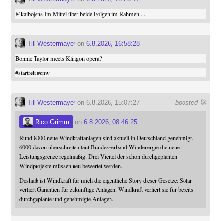
@
kaibojens
Im Mittel über beide Folgen im Rahmen ...
Till Westermayer
on
6.8.2026, 16:58:28
Bonnie Taylor meets Klingon opera?
#
startrek
#
snw
Till Westermayer
on 6.8.2026, 15:07:27
boosted 🚀
Rico Grimm
on
6.8.2026, 08:46:25
Rund 8000 neue Windkraftanlagen sind aktuell in Deutschland genehmigt.
6000 davon überschreiten laut Bundesverband Windenergie die neue
Leistungsgrenze regelmäßig. Drei Viertel der schon durchgeplanten
Windprojekte müssen neu bewertet werden.
Deshalb ist Windkraft für mich die eigentliche Story dieser Gesetze: Solar
verliert Garantien für zukünftige Anlagen. Windkraft verliert sie für bereits
durchgeplante und genehmigte Anlagen.