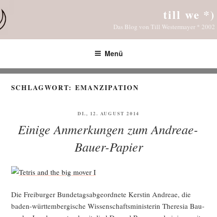
Zum
till we *)
Inhalt
Das Blog von Till Westermayer * 2002
springen
Menü
SCHLAGWORT:
EMANZIPATION
VERÖFFENTLICHT
DI., 12. AUGUST 2014
AM
Einige Anmerkungen zum Andreae-
Bauer-Papier
Die Frei­bur­ger Bun­de­tags­ab­ge­ord­ne­te Kers­tin And­reae, die
baden-würt­tem­ber­gi­sche Wis­sen­schafts­mi­nis­te­rin The­re­sia Bau­