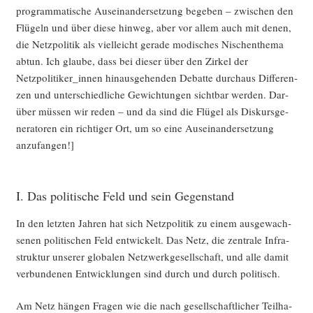
pro­gram­ma­ti­sche Aus­ein­an­der­set­zung bege­ben – zwi­schen den
Flü­geln und über die­se hin­weg, aber vor allem auch mit denen,
die Netz­po­li­tik als viel­leicht gera­de modi­sches Nischen­the­ma
abtun. Ich glau­be, dass bei die­ser über den Zir­kel der
Netzpolitiker_innen hin­aus­ge­hen­den Debat­te durch­aus Dif­fe­ren­
zen und unter­schied­li­che Gewich­tun­gen sicht­bar wer­den. Dar­
über müs­sen wir reden – und da sind die Flü­gel als Dis­kurs­ge­
ne­ra­to­ren ein rich­ti­ger Ort, um so eine Aus­ein­an­der­set­zung
anzufangen!]
I. Das politische Feld und sein Gegenstand
In den letz­ten Jah­ren hat sich Netz­po­li­tik zu einem aus­ge­wach­
se­nen poli­ti­schen Feld ent­wi­ckelt. Das Netz, die zen­tra­le Infra­
struk­tur unse­rer glo­ba­len Netz­werk­ge­sell­schaft, und alle damit
ver­bun­de­nen Ent­wick­lun­gen sind durch und durch politisch.
Am Netz hän­gen Fra­gen wie die nach gesell­schaft­li­cher Teil­ha­