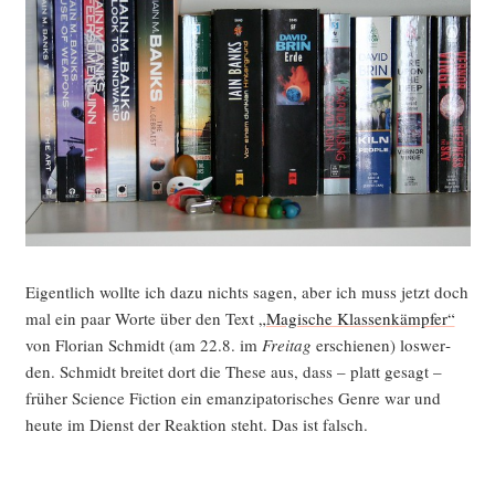
nach
der Mit­
te“
Eigent­lich woll­te ich dazu nichts sagen, aber ich muss jetzt doch
mal ein paar Wor­te über den Text
„Magi­sche Klas­sen­kämp­fer“
von Flo­ri­an Schmidt (am 22.8. im
Frei­tag
erschie­nen) los­wer­
den. Schmidt brei­tet dort die The­se aus, dass – platt gesagt –
frü­her Sci­ence Fic­tion ein eman­zi­pa­to­ri­sches Gen­re war und
heu­te im Dienst der Reak­ti­on steht. Das ist falsch.