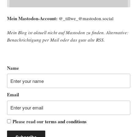
Mein Mast­o­don-Account:
@_tillwe_@mastodon.social
Mein Blog ist aktu­ell nicht auf Mast­o­don zu fin­den. Alter­na­ti­ve:
Benach­rich­ti­gung per Mail oder das gute alte
RSS
.
Name
Email
Please read our
terms and conditions