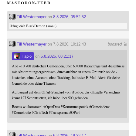
MASTODON-FEED
Till Westermayer
on
8.8.2026, 05:52:52
@
fugueish
BlackDemon (small).
Till Westermayer
on 7.8.2026, 10:12:43
boosted 🚀
Haplo
on
5.8.2026, 08:21:17
Alle ~10.700 deutschen Gemeinden, über 60.000 Ratsanträge und -beschlüsse
mit Abstimmungsergebnissen, durchsuchbar an einem Ort: ratsblick.de -
kostenlos, ohne Account, ohne Tracking, Inklusive E-Mail-Alerts für deine
Gemeinde oder deine Themen
Aufbauend auf dem OParl-Standard von
@
okfde
: das offizielle Verzeichnis
kennt 127 Schnittstellen, ich habe über 500 gefunden.
Boosts willkommen!
#
OpenData
#
Kommunalpolitik
#
Gemeinderat
#
Demokratie
#
CivicTech
#
Transparenz
#
OParl
Till Westermayer
on
6.8.2026, 18:23:17