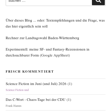
nach:
Netz­
po­
li­
Über dieses Blog ... oder: Textempfehlungen und die Frage, was
tik
das hier eigentlich sein soll
(Ver­
si­
Rechner zur Landtagswahl Baden-Württemberg
on
0.1)“
Experimentell: meine SF- und Fantasy-Rezensionen in
durchsuchbarer Form
(Google AppSheet)
FRISCH KOMMENTIERT
Science Fiction im Juni (und Juli) 2026
(
1
)
Science Fiction und
Das C-Wort - Chaos-Tage bei der CDU
(
1
)
Frank Hamm