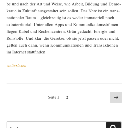
be und nach der Art und Wei­se, wie Arbeit, Bil­dung und Demo­
kra­tie in Zukunft aus­ge­stal­tet sein sol­len. Das Netz ist ein trans­
na­tio­na­ler Raum – gleich­zei­tig ist es weder imma­te­ri­ell noch
extra­ter­ri­to­ri­al. Unter allen Apps und Kom­mu­ni­ka­ti­ons­strö­men
lie­gen Kabel und Rechen­zen­tren. Grün gedacht: Ener­gie und
Roh­stof­fe. Und klar: die Geset­ze, ob sie jetzt pas­sen oder nicht,
gel­ten auch dann, wenn Kom­mu­ni­ka­tio­nen und Trans­ak­tio­nen
im Inter­net stattfinden.
„Work
weiterlesen
in
pro­
gress:
Für
Seitennummerierung
Näch
Seite
Seite
1
2
eine
Seite
der
lin­
Beiträge
ke,
grü­
Suche
ne
Such