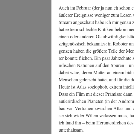
Auch im Febru­ar (der ja nun eh schon ein
äuße­rer Ereig­nis­se weni­ger zum Lesen
Stream ange­schaut habe ich mir genau z
hat extrem schlech­te Kri­ti­ken bekom­me
einen oder ande­ren Glaub­wür­dig­keits­lü­
zeit­ge­nös­sisch bekann­tes: in Robo­ter und 
gen­zen haben die grö­ße­re Tei­le der M
rer konn­te flie­hen. Ein paar Jahr­zehn­te sp
irdi­schen Natio­nen auf den Spu­ren – un
dabei wäre, deren Mut­ter an einem bidi­r
Men­schen geforscht hat­te, und für die der
Heu­te ist Atlas sozio­phob, extrem intel­
Dass ein Film mit die­ser Prä­mis­se dann 
außer­ir­di­schen Pla­ne­ten (in der Andro
bau von Ver­trau­en zwi­schen Atlas und
sie sich wider Wil­len ver­las­sen muss, 
ich fand ihn – beim Her­un­ter­dre­hen d
unterhaltsam.