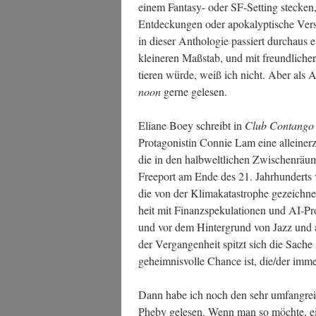
einem Fan­ta­sy- oder SF-Set­ting ste­cke
Ent­de­ckun­gen oder apo­ka­lyp­ti­sche V
in die­ser Antho­lo­gie pas­siert durch­aus
klei­ne­ren Maß­stab, und mit freund­li­ch
tie­ren wür­de, weiß ich nicht. Aber als A
noon
ger­ne gelesen.
Elia­ne Boey schreibt in
Club Con­tan­go
Prot­ago­nis­tin Con­nie Lam eine allein­er­z
die in den halb­welt­li­chen Zwi­schen­räu­me
Free­port am Ende des 21. Jahr­hun­derts v
die von der Kli­ma­ka­ta­stro­phe gezeich­n
heit mit Finanz­spe­ku­la­tio­nen und AI-Pr
und vor dem Hin­ter­grund von Jazz und 
der Ver­gan­gen­heit spitzt sich die Sach
geheim­nis­vol­le Chan­ce ist, die/der imm
Dann habe ich noch den sehr umfang­rei
Phe­by gele­sen. Wenn man so möch­te, e