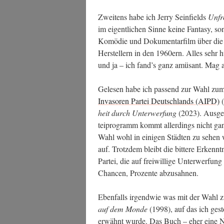
Zwei­tens habe ich Jer­ry Sein­fields
Unfro
im eigent­li­chen Sin­ne kei­ne Fan­ta­sy, s
Komö­die und Doku­men­tar­film über die K
Her­stel­lern in den 1960ern. Alles sehr h
und ja – ich fand’s ganz amü­sant. Mag a
Gele­sen habe ich pas­send zur Wahl zum
Inva­so­ren Par­tei Deutsch­lands (AIPD)
(
heit durch Unter­wer­fung
(2023). Aus­ge
tei­pro­gramm kommt aller­dings nicht ganz 
Wahl wohl in eini­gen Städ­ten zu sehen
auf. Trotz­dem bleibt die bit­te­re Erkennt­n
Par­tei, die auf frei­wil­li­ge Unter­wer­fun
Chan­cen, Pro­zen­te abzusahnen.
Eben­falls irgend­wie was mit der Wahl 
auf dem Mon­de
(1998), auf das ich ges
erwähnt wur­de. Das Buch – eher eine No