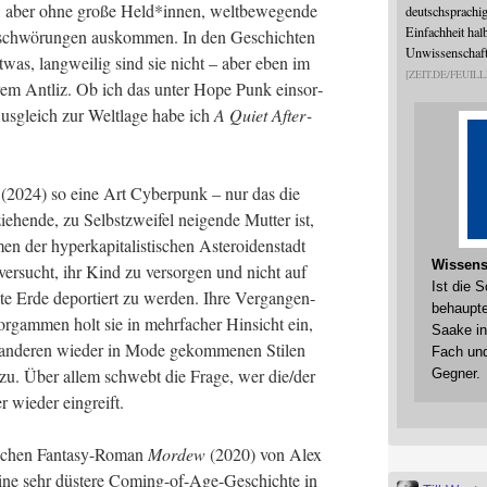
n, aber ohne gro­ße Held*innen, welt­be­we­gen­de
deutschsprachi
Einfachheit halb
er­schwö­run­gen aus­kom­men. In den Geschich­ten
Unwissenschaftl
 etwas, lang­wei­lig sind sie nicht – aber eben im
ZEIT.DE/FEUILL
e­rem Ant­liz. Ob ich das unter Hope Punk ein­sor­
us­gleich zur Welt­la­ge habe ich
A Quiet After­
(2024) so eine Art Cyber­punk – nur das die
ie­hen­de, zu Selbst­zwei­fel nei­gen­de Mut­ter ist,
n der hyper­ka­pi­ta­lis­ti­schen Aste­ro­iden­stadt
Wissens
er­sucht, ihr Kind zu ver­sor­gen und nicht auf
Ist die 
e­te Erde depor­tiert zu wer­den. Ihre Ver­gan­gen­
behaupte
or­gam­men holt sie in mehr­fa­cher Hin­sicht ein,
Saake in
ande­ren wie­der in Mode gekom­me­nen Sti­len
Fach und
e zu. Über allem schwebt die Fra­ge, wer die/der
Gegner.
er wie­der eingreift.
­chen Fan­ta­sy-Roman
Mor­dew
(2020) von Alex
ine sehr düs­te­re Coming-of-Age-Geschich­te in