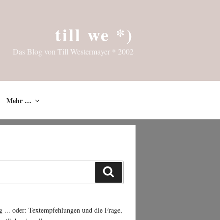
till we *)
Das Blog von Till Westermayer * 2002
Mehr …
Suchen
g ... oder: Textempfehlungen und die Frage,