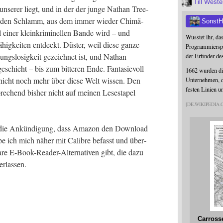
Till West
 unse­rer liegt, und in der der jun­ge Nathan Tree­
­den Schlamm, aus dem immer wie­der Chi­mä­
SonstH
l einer klein­kri­mi­nel­len Ban­de wird – und
Wusstet ihr, da
hig­kei­ten ent­deckt. Düs­ter, weil die­se gan­ze
Programmierspr
­nungs­lo­sig­keit gezeich­net ist, und Nathan
der Erfinder de
schieht – bis zum bit­te­ren Ende. Fan­ta­sie­voll
1662 wurden die
ch nicht noch mehr über die­se Welt wis­sen. Den
Unternehmen, da
festen Linien u
re­chend bis­her nicht auf mei­nen Lese­sta­pel
DE.WIKIPEDIA
ch die Ankün­di­gung, dass Ama­zon den Down­load
be ich mich näher mit Calib­re befasst und über­
ba­re E‑Book-Rea­der-Alter­na­ti­ven gibt, die dazu
verlassen.
Carross