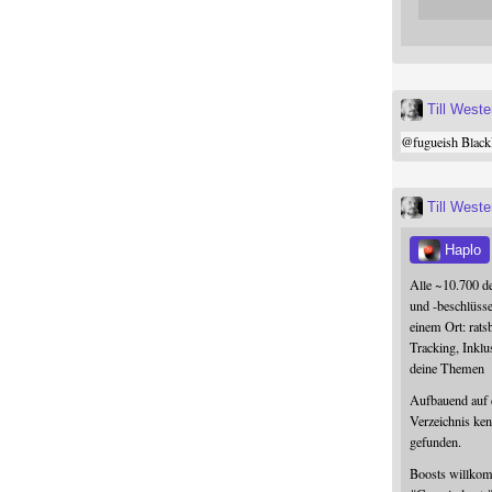
Till West
@
fugueish
Black
Till West
Haplo
Alle ~10.700 d
und -beschlüss
einem Ort: rats
Tracking, Inklu
deine Themen
Aufbauend auf
Verzeichnis ken
gefunden.
Boosts willk