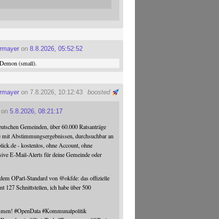
ermayer
on
8.8.2026, 05:52:52
Demon (small).
ermayer
on 7.8.2026, 10:12:43
boosted
on
5.8.2026, 08:21:17
eutschen Gemeinden, über 60.000 Ratsanträge
e mit Abstimmungsergebnissen, durchsuchbar an
blick.de - kostenlos, ohne Account, ohne
sive E-Mail-Alerts für deine Gemeinde oder
 dem OParl-Standard von
@
okfde
: das offizielle
nt 127 Schnittstellen, ich habe über 500
ommen!
#
OpenData
#
Kommunalpolitik