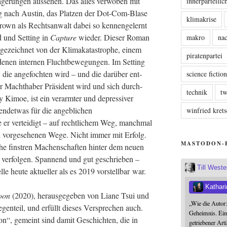
a­ge­run­gen aus­se­hen. Das alles ver­wo­ben mit
innerparteili
ug nach Aus­tin, das Plat­zen der Dot-Com-Bla­se
klimakrise
Brown als Rechts­an­walt dabei so ken­nen­ge­lernt
nd und Set­ting in
Cap­tu­re
wie­der. Die­ser Roman
makro
nac
zeich­net von der Kli­ma­ka­ta­stro­phe, einem
piratenpartei
e­nen inter­nen Flucht­be­we­gun­gen. Im Set­ting
die ange­foch­ten wird – und die dar­über ent­
science fictio
ter Macht­ha­ber Prä­si­dent wird und sich durch­
technik
tw
y Kimoe, ist ein ver­arm­ter und depres­si­ver
rgend­et­was für die angeb­li­chen
winfried kre
e er ver­tei­digt – auf recht­li­chem Weg, manch­mal
h vor­ge­se­he­nen Wege. Nicht immer mit Erfolg.
MASTODON-
e finstren Machen­schaf­ten hin­ter dem neu­en
 ver­fol­gen. Span­nend und gut geschrie­ben –
Till West
le heu­te aktu­el­ler als es 2019 vor­stell­bar war.
Kathari
noon
(2020), her­aus­ge­ge­ben von Lia­ne Tsui und
„Wie die Autor
n­teil, und erfüllt die­ses Ver­spre­chen auch.
Geheimnis. Ein
­tion“, gemeint sind damit Geschich­ten, die in
getriebener Art