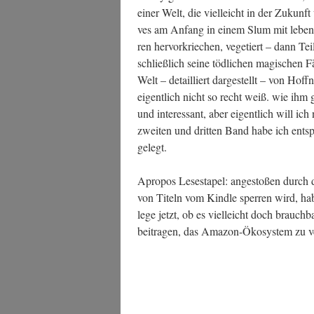
einer Welt, die viel­leicht in der Zukunft
ves am Anfang in einem Slum mit leben
ren her­vor­krie­chen, vege­tiert – dann Tei
schließ­lich sei­ne töd­li­chen magi­schen Fä
Welt – detail­liert dar­ge­stellt – von Hoff
eigent­lich nicht so recht weiß. wie ihm ge
und inter­es­sant, aber eigent­lich will i
zwei­ten und drit­ten Band habe ich ent­sp
gelegt.
Apro­pos Lese­sta­pel: ange­sto­ßen dur
von Titeln vom Kind­le sper­ren wird, ha
le­ge jetzt, ob es viel­leicht doch brauch­
bei­tra­gen, das Ama­zon-Öko­sys­tem zu 