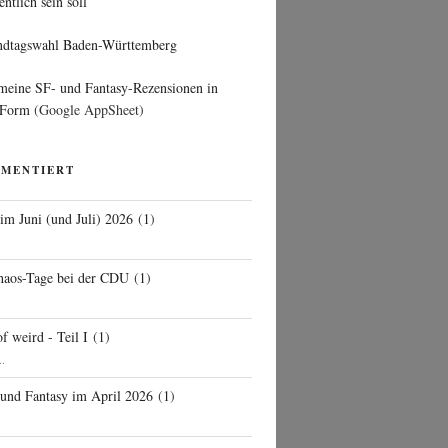
entlich sein soll
ndtagswahl Baden-Württemberg
 meine SF- und Fantasy-Rezensionen in
 Form
(Google AppSheet)
MMENTIERT
 im Juni (und Juli) 2026
(
1
)
d
haos-Tage bei der CDU
(
1
)
f weird - Teil I
(
1
)
..
 und Fantasy im April 2026
(
1
)