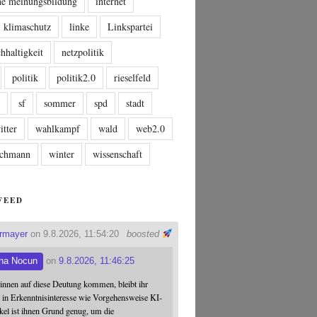
che meinungsbildung
internet
klimaschutz
linke
Linkspartei
hhaltigkeit
netzpolitik
politik
politik2.0
rieselfeld
n
sf
sommer
spd
stadt
itter
wahlkampf
wald
web2.0
tschmann
winter
wissenschaft
FEED
ermayer
on 9.8.2026, 11:54:20
boosted
na Nocun
on
9.8.2026, 11:46:25
:innen auf diese Deutung kommen, bleibt ihr
 in Erkenntnisinteresse wie Vorgehensweise KI-
ikel ist ihnen Grund genug, um die