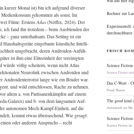
was das hier eig
 kur­zer Monat ist) bin ich auf­grund diver­ser
Rechner zur La
 / Medi­en­kon­sum gekom­men als sonst. Im
wei Fil­me: Ers­tens
Atlas
(Net­flix, 2024). Der
Experimentell:
n, ich fand ihn trotz­dem – beim Aus­blen­den der
durchsuchbarer
cke – ganz unter­halt­sam. Das Set­ting ist ein
Haus­halts­ge­rä­te ein­ge­bau­te künst­li­che Intel­li­
ensch­heit umge­bracht, deren Andro­iden-Anfüh­
FRISCH KO
ä­ter ist ihm eine Eli­te­ein­heit der ver­ei­nig­ten
d wür­de völ­lig schei­tern, wenn nicht Atlas
Science Fiction
ek­tio­na­len Neu­ro­link zwi­schen Andro­iden und
Science Fiction un
 Andro­iden­ter­ro­rist lan­ge wie ein Bru­der war.
Das C-Wort - C
li­gent, und wild ent­schlos­sen, Rache zu neh­men.
Frank Hamm
vor allem a. von Par­ti­sa­nen­kämp­fen auf einem
The good kind o
­me­da-Gala­xis) und b. von dem lang­sa­men Auf­
 der auto­no­men Mech-Kampf-Ein­heit, auf die
Aufschrieb zur Me.
han­delt, kommt etwas über­ra­schend. Wie gesagt:
Science Fiction
es einen oder ande­ren Anspruchs – recht
Science Fiction im