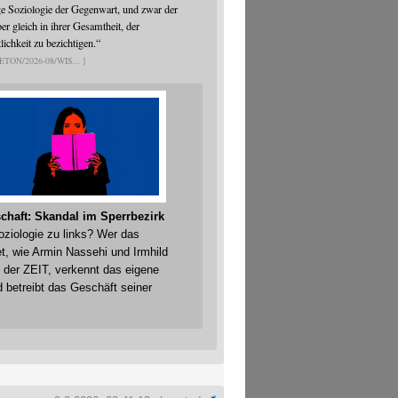
ge Soziologie der Gegenwart, und zwar der
er gleich in ihrer Gesamtheit, der
ichkeit zu bezichtigen.“
ETON/2026-08/WIS
chaft: Skandal im Sperrbezirk
Soziologie zu links? Wer das
t, wie Armin Nassehi und Irmhild
 der ZEIT, verkennt das eigene
 betreibt das Geschäft seiner