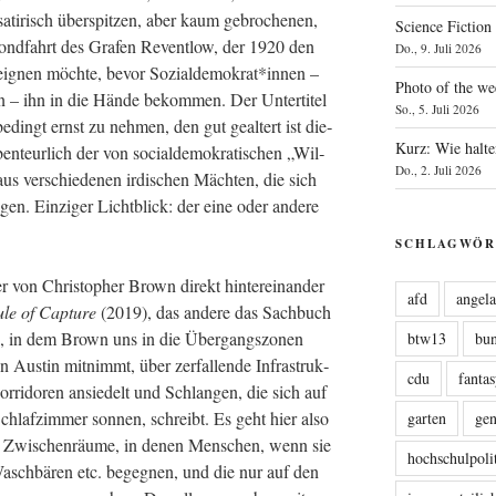
­risch über­spit­zen, aber kaum gebro­che­nen,
Science Fiction
 Mond­fahrt des Gra­fen Revent­low, der 1920 den
Do., 9. Juli 2026
eig­nen möch­te, bevor Sozialdemokrat*innen –
Photo of the we
 ihn in die Hän­de bekom­men. Der Unter­ti­tel
So., 5. Juli 2026
e­dingt ernst zu neh­men, den gut geal­tert ist die­
Kurz: Wie halte
­teur­lich der von social­de­mo­kra­ti­schen „Wil­
Do., 2. Juli 2026
s ver­schie­de­nen irdi­schen Mäch­ten, die sich
n. Ein­zi­ger Licht­blick: der eine oder ande­re
SCHLAGWÖR
 von Chris­to­pher Brown direkt hin­ter­ein­an­der
afd
angel
le of Cap­tu­re
(2019), das ande­re das Sach­buch
 in dem Brown uns in die Über­gangs­zo­nen
btw13
bu
Aus­tin mit­nimmt, über zer­fal­len­de Infra­struk­
cdu
fanta
r­ri­do­ren ansie­delt und Schlan­gen, die sich auf
af­zim­mer son­nen, schreibt. Es geht hier also
garten
ge
ie Zwi­schen­räu­me, in denen Men­schen, wenn sie
hochschulpoli
asch­bä­ren etc. begeg­nen, und die nur auf den