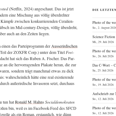
s­ted
(Net­flix, 2024) ange­schaut. Das ist jetzt
DIE LETZTE
on­dern eine Mischung aus völ­lig über­dreh­ter
ämp­fe zwi­schen kon­kur­rie­ren­den Cera­li­en-
Photo of the we
übsch im Mid-cen­tu­ry-Design, völ­lig über­dreht,
So., 2. August 202
ber auch an den Zei­ten liegen.
Science Fiction
Mi., 29. Juli 2026
 einen das Par­tei­pro­gramm der
Aus­ser­ir­di­schen
Photo of the we
Teil der ZOXFR Corp.) unter dem Titel
Frei­
So., 26. Juli 2026
­dacht hat sich das Ruben A. Fischer. Das Par­
an die her­vor­ra­gen­den Pla­ka­te her­an, die zur
Das C‑Wort – C
 waren, son­dern trägt manch­mal etwas zu dick
Sa., 25. Juli 2026
is: wahr­schein­lich hät­te eine real exis­tie­ren­de
Photo of the we
g durch außer­ir­di­sche Inva­so­ren setzt, durch­aus
So., 19. Juli 2026
Aufschrieb zur
So., 12. Juli 2026
zu tun hat
Ronald M. Hahn
s
Social­de­mo­kra­ten
Photo of the w
to­ßen bin, weil es im Face­book-Feed des SFCD
So., 12. Juli 2026
vel­le als ein Roman, erstaun­lich, wie dünn