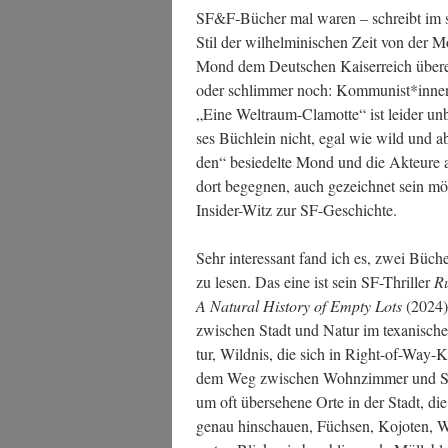
SF&F‑Bücher mal waren – schreibt im sati
Stil der wil­hel­mi­ni­schen Zeit von der
Mond dem Deut­schen Kai­ser­reich über­
oder schlim­mer noch: Kommunist*innen –
„Eine Welt­raum-Cla­mot­te“ ist lei­der unb
ses Büch­lein nicht, egal wie wild und aben
den“ besie­del­te Mond und die Akteu­re au
dort begeg­nen, auch gezeich­net sein möge
Insi­der-Witz zur SF-Geschichte.
Sehr inter­es­sant fand ich es, zwei Bücher
zu lesen. Das eine ist sein SF-Thril­ler
Ru
A Natu­ral Histo­ry of Emp­ty Lots
(2024),
zwi­schen Stadt und Natur im texa­ni­schen 
tur, Wild­nis, die sich in Right-of-Way-Ko
dem Weg zwi­schen Wohn­zim­mer und Schl
um oft über­se­he­ne Orte in der Stadt, d
genau hin­schau­en, Füch­sen, Kojo­ten, W