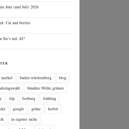
 im Juni (und Juli) 2026
ek: Cat and berries
n Sie’s mit AI?
TER
a merkel
baden-württemberg
blog
ndestagswahl
bündnis 90/die grünen
sy
fdp
freiburg
frühling
nder
google
grüne
herbst
tik
in eigener sache