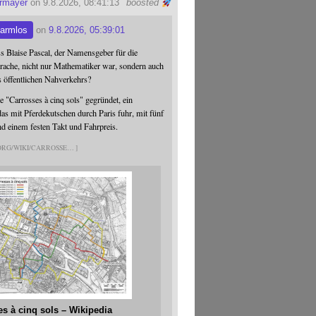
ermayer
on 9.8.2026, 08:41:13
boosted
armlos
on
9.8.2026, 05:39:01
ss Blaise Pascal, der Namensgeber für die
ache, nicht nur Mathematiker war, sondern auch
s öffentlichen Nahverkehrs?
 "Carrosses à cinq sols" gegründet, ein
s mit Pferdekutschen durch Paris fuhr, mit fünf
nd einem festen Takt und Fahrpreis.
.ORG/WIKI/CARROSSE
es à cinq sols – Wikipedia