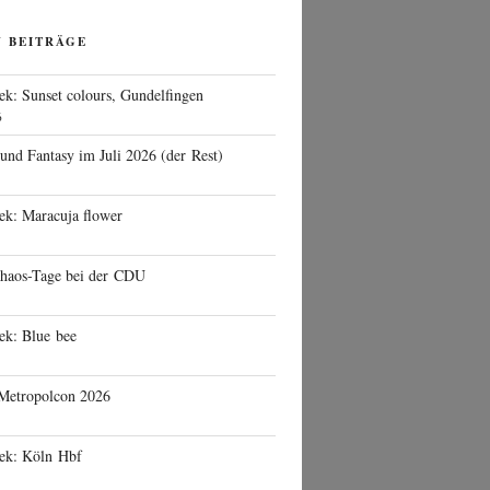
N BEITRÄGE
ek: Sunset colours, Gundelfingen
6
 und Fantasy im Juli 2026 (der Rest)
ek: Maracuja flower
haos-Tage bei der CDU
ek: Blue bee
 Metropolcon 2026
eek: Köln Hbf