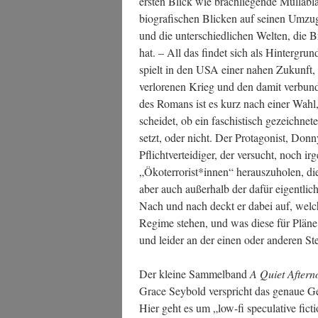
ers­ten Blick wie brach­lie­gen­de Müll­ab­l
bio­gra­fi­schen Bli­cken auf sei­nen Umz
und die unter­schied­li­chen Wel­ten, die 
hat. – All das fin­det sich als Hin­ter­gru
spielt in den USA einer nahen Zukunft, ge
ver­lo­re­nen Krieg und den damit ver­bun­d
des Romans ist es kurz nach einer Wahl, 
schei­det, ob ein faschis­tisch gezeich­ne­
setzt, oder nicht. Der Prot­ago­nist, Don­n
Pflicht­ver­tei­di­ger, der ver­sucht, noch i
„Ökoterrorist*innen“ her­aus­zu­ho­len, di
aber auch außer­halb der dafür eigent­lic
Nach und nach deckt er dabei auf, wel­ch
Regime ste­hen, und was die­se für Plä­ne
und lei­der an der einen oder ande­ren Stel­
Der klei­ne Sam­mel­band
A Quiet After­
Grace Sey­bold ver­spricht das genaue Gege
Hier geht es um „low-fi spe­cu­la­ti­ve fic