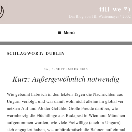
Zum
till we *)
Inhalt
Das Blog von Till Westermayer * 2002
springen
Menü
SCHLAGWORT:
DUBLIN
VERÖFFENTLICHT
SA., 5. SEPTEMBER 2015
AM
Kurz: Außergewöhnlich notwendig
Wie gebannt habe ich in den letz­ten Tagen die Nach­rich­ten aus
Ungarn ver­folgt, und war damit wohl nicht allei­ne im glo­bal ver­
netz­ten Auf und Ab der Gefüh­le. Gro­ße Freu­de dar­über, wie
warm­her­zig die Flücht­lin­ge aus Buda­pest in Wien und Mün­chen
auf­ge­nom­men wur­den, wie vie­le Frei­wil­li­ge (auch in Ungarn)
sich enga­giert haben, wie unbü­ro­kra­tisch die Bah­nen auf ein­mal