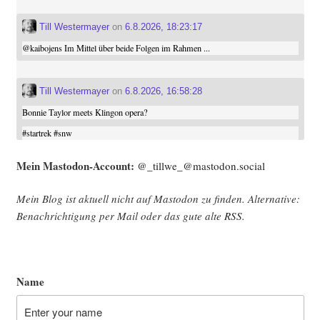
Till Westermayer
on
6.8.2026, 18:23:17
@
kaibojens
Im Mittel über beide Folgen im Rahmen ...
Till Westermayer
on
6.8.2026, 16:58:28
Bonnie Taylor meets Klingon opera?
#
startrek
#
snw
Mein Mast­o­don-Account:
@_tillwe_@mastodon.social
Mein Blog ist aktu­ell nicht auf Mast­o­don zu fin­den. Alter­na­ti­ve:
Benach­rich­ti­gung per Mail oder das gute alte
RSS
.
Name