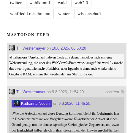
twitter
wahlkampf
wald
web2.0
winfried kretschmann
winter
wissenschaft
MASTODON-FEED
Till Westermayer
on
10.8.2026, 06:50:20
@
pallenberg
"Anstatt auf nativen Code zu setzen, handelt es sich um eine
Webanwendung, die über das WebView2-Framework ausgeführt wird." - macht
das zwar irgendwie nachvollziehbar, aber irgendwie dann auch wieder nicht:
Gigabyte RAM, um ein Beowserfenster am Start zu haben?!
Till Westermayer
on 9.8.2026, 11:54:20
boosted 🚀
Katharina Nocun
on
9.8.2026, 11:46:25
„Wie die Autor:innen auf diese Deutung kommen, bleibt ihr Geheimnis. Ein
in Erkenntnisinteresse wie Vorgehensweise KI-getriebener Artikel ist ihnen
Grund genug, um die deutschsprachige Soziologie der Gegenwart, und zwar
der Einfachheit halber gleich in ihrer Gesamtheit, der Unwissenschaftlichkeit