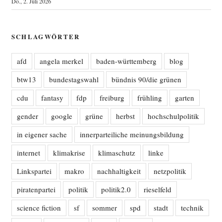
Do., 2. Juli 2026
SCHLAGWÖRTER
afd
angela merkel
baden-württemberg
blog
btw13
bundestagswahl
bündnis 90/die grünen
cdu
fantasy
fdp
freiburg
frühling
garten
gender
google
grüne
herbst
hochschulpolitik
in eigener sache
innerparteiliche meinungsbildung
internet
klimakrise
klimaschutz
linke
Linkspartei
makro
nachhaltigkeit
netzpolitik
piratenpartei
politik
politik2.0
rieselfeld
science fiction
sf
sommer
spd
stadt
technik