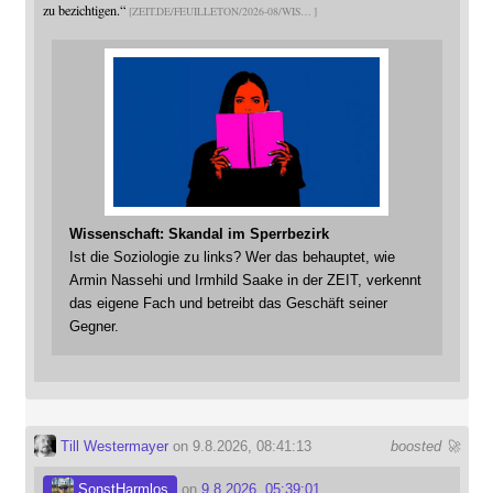
zu bezichtigen.“
ZEIT.DE/FEUILLETON/2026-08/WIS
Wissenschaft: Skandal im Sperrbezirk
Ist die Soziologie zu links? Wer das behauptet, wie
Armin Nassehi und Irmhild Saake in der ZEIT, verkennt
das eigene Fach und betreibt das Geschäft seiner
Gegner.
Till Westermayer
on 9.8.2026, 08:41:13
boosted 🚀
SonstHarmlos
on
9.8.2026, 05:39:01