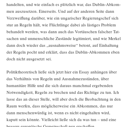
han­del­ten, und wie ein­fach es plötz­lich war, das Dub­lin-Abkom­
men aus­zu­set­zen. Einer­seits. Und auf der ande­ren Sei­te dann
Ver­zweif­lung dar­über, wie ein unga­ri­scher Regie­rungs­chef sich
stur an Regeln hält, wie Flücht­lin­ge dabei als läs­ti­ges Pro­blem
behan­delt wer­den, was dann auch das Vor­täu­schen fal­scher Tat­
sa­chen und unmensch­li­che Zustän­de legi­ti­miert, und wie Mer­kel
dann doch wie­der das „aus­nahms­wei­se“ betont, auf Ein­hal­tung
der Regeln pocht und erklärt, dass das Dub­lin-Abkom­men eben
doch nicht aus­ge­setzt sei.
Poli­tik­theo­re­tisch lie­ße sich jetzt hier ein Essay anhän­gen über
das Ver­hält­nis von Regeln und Aus­nah­me­zu­stän­den, über
huma­ni­tä­re Hil­fe und die sich dar­aus manch­mal erge­ben­den
Not­wen­dig­keit, Regeln zu bre­chen und das Rich­ti­ge zu tun. Ich
las­se das an die­ser Stel­le, will aber doch die Beob­ach­tung in den
Raum wer­fen, dass mög­li­cher­wei­se ein Abkom­men, das nur
dann men­schen­wür­dig ist, wenn es nicht ein­ge­hal­ten wird,
kaputt sein könn­te. Viel­leicht lie­ße sich da was tun – und eine
bes­se­re euro­päi­sche Gemein­schaft neu erschaffen.