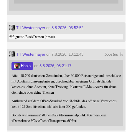
Till Westermayer
on
8.8.2026, 05:52:52
@
fugueish
BlackDemon (small).
Till Westermayer
on 7.8.2026, 10:12:43
boosted 🚀
Haplo
on
5.8.2026, 08:21:17
Alle ~10.700 deutschen Gemeinden, über 60.000 Ratsanträge und -beschlüsse
mit Abstimmungsergebnissen, durchsuchbar an einem Ort: ratsblick.de -
kostenlos, ohne Account, ohne Tracking, Inklusive E-Mail-Alerts für deine
Gemeinde oder deine Themen
Aufbauend auf dem OParl-Standard von
@
okfde
: das offizielle Verzeichnis
kennt 127 Schnittstellen, ich habe über 500 gefunden.
Boosts willkommen!
#
OpenData
#
Kommunalpolitik
#
Gemeinderat
#
Demokratie
#
CivicTech
#
Transparenz
#
OParl