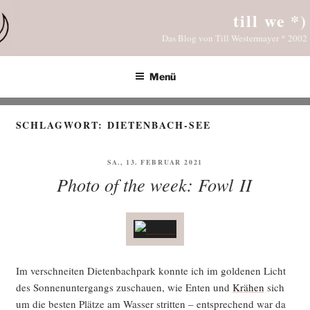
Zum
till we *)
Inhalt
Das Blog von Till Westermayer * 2002
springen
Menü
SCHLAGWORT:
DIETENBACH-SEE
VERÖFFENTLICHT
SA., 13. FEBRUAR 2021
AM
Photo of the week: Fowl II
Im ver­schnei­ten Die­ten­bach­park konn­te ich im gol­de­nen Licht
des Son­nen­un­ter­gangs zuschau­en, wie Enten und
Krä­hen
sich
um die bes­ten Plät­ze am Was­ser strit­ten – ent­spre­chend war da