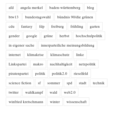
afd
angela merkel
baden-württemberg
blog
btw13
bundestagswahl
bündnis 90/die grünen
cdu
fantasy
fdp
freiburg
frühling
garten
gender
google
grüne
herbst
hochschulpolitik
in eigener sache
innerparteiliche meinungsbildung
internet
klimakrise
klimaschutz
linke
Linkspartei
makro
nachhaltigkeit
netzpolitik
piratenpartei
politik
politik2.0
rieselfeld
science fiction
sf
sommer
spd
stadt
technik
twitter
wahlkampf
wald
web2.0
winfried kretschmann
winter
wissenschaft