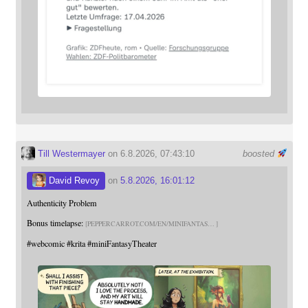
Till Westermayer
on 6.8.2026, 07:43:10
boosted
David Revoy
on
5.8.2026, 16:01:12
Authenticity Problem
Bonus timelapse:
PEPPERCARROT.COM/EN/MINIFANTAS
#
webcomic
#
krita
#
miniFantasyTheater