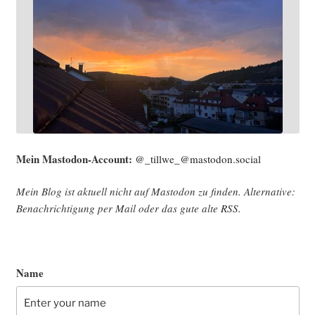
Mein Mast­o­don-Account:
@_tillwe_@mastodon.social
Mein Blog ist aktu­ell nicht auf Mast­o­don zu fin­den. Alter­na­ti­ve:
Benach­rich­ti­gung per Mail oder das gute alte
RSS
.
Name