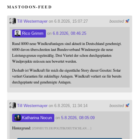
MASTODON-FEED
Till Westermayer
on 6.8.2026, 15:07:27
boosted
Rico Grimm
on
6.8.2026, 08:46:25
Rund 8000 neue Windkraftanlagen sind aktuell in Deutschland genehmigt.
6000 davon überschreiten laut Bundesverband Windenergie die neue
Leistungsgrenze regelmäßig. Drei Viertel der schon durchgeplanten
Windprojekte müssen neu bewertet werden.
Deshalb ist Windkraft für mich die eigentliche Story dieser Gesetze: Solar
verliert Garantien für zukünftige Anlagen. Windkraft verliert sie für bereits
durchgeplante und genehmigte Anlagen.
Till Westermayer
on 6.8.2026, 11:34:14
boosted
Katharina Nocun
on
5.8.2026, 08:05:09
Hintergrund:
ZDFHEUTE.DE/POLITIK/DEUTSCHLAN