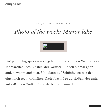
eini­ges los.
VERÖFFENTLICHT
SA., 17. OKTOBER 2020
AM
Photo of the week: Mirror lake
Fast jeden Tag spa­zie­ren zu gehen führt dazu, den Wech­sel der
Jah­res­zei­ten, des Lich­tes, des Wet­ters … noch ein­mal ganz
anders wahr­zu­neh­men. Und dann auf Schön­hei­ten wie den
eigent­lich recht ordi­nä­ren Die­ten­bach-See zu sto­ßen, der unter
auf­rei­ßen­den Wol­ken tür­kis­far­ben schimmert.